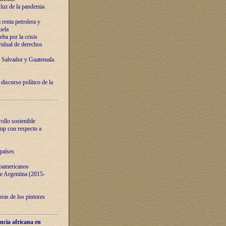
luz de la pandemia
renta petrolera y
uela
ba por la crisis
vidual de derechos
l Salvador y Guatemala.
curso político de la
ollo sostenible
ump con respecto a
países
noamericanos
 de Argentina (2015-
ras de los pintores
ncia africana en