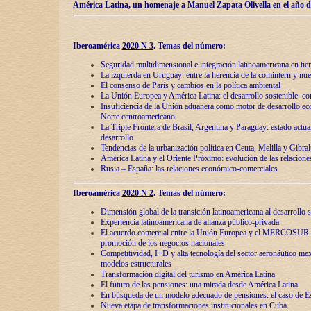
América Latina, un homenaje a Manuel Zapata Olivella en el año d
Iberoamérica
2020 N 3
.
Temas del número:
Seguridad multidimensional e integración latinoamericana en tie
La izquierda en Uruguay: entre la herencia de lа comintern y nue
El consenso de París y cambios en la política ambiental
La Unión Europea y América Latina: el desarrollo sostenible con
Insuficiencia de la Unión aduanera como motor de desarrollo ec
Norte centroamericano
La Triple Frontera de Brasil, Argentina y Paraguay: estado actual
desarrollo
Tendencias de la urbanización política en Ceuta, Melilla y Gibral
América Latina y el Oriente Próximo: evolución de las relacione
Rusia – España: las relaciones económico-comerciales
Iberoamérica
2020 N 2
.
Temas del número:
Dimensión global de la transición latinoamericana al desarrollo s
Experiencia latinoamericana de alianza público-privada
El acuerdo comercial entre la Unión Europea y el MERCOSUR
promoción de los negocios nacionales
Competitividad, I+D y alta tecnología del sector aeronáutico me
modelos estructurales
Transformación digital del turismo en América Latina
El futuro de las pensiones: una mirada desde América Latina
En búsqueda de un modelo adecuado de pensiones: el caso de E
Nueva etapa de transformaciones institucionales en Cuba