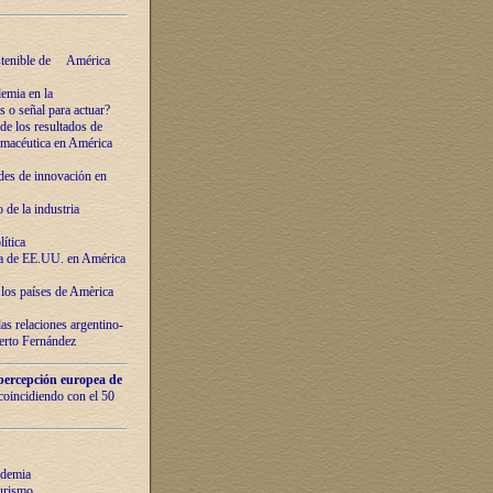
ostenible de América
emia en la
o señal para actuar?
de los resultados de
farmacéutica en América
des de innovaciόn en
de la industria
ítica
ca de EE.UU. en América
los países de Amèrica
as relaciones argentino-
berto Fernández
percepción europea de
 coincidiendo con el 50
ndemia
urismo