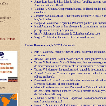
André Luiz Reis da Silva, Lilia E. Ilikova. A política externa ru
entífica
América Latina e o Brasil
Vladímir A. Goliney. Cooperación bilateral de Brasil con los país
cuantitativo
Johnatan da Costa Santos. Uma realidade distante? O Brasil e s
ientífica y
Nações Unidas
ruso)
Nailya M. Yákovleva. Argentina: Panorama político y el impact
Isabel Antonieta Morayta. Los jóvenes y la corrupción: un análi
percepciones en Rusia y Argentina
Irina V. Selivánova. La historia de Colombia: enfoque ruso
Sergey M. Khenkin. España frente a nuevos desafíos
obre el Mundo
Revista
Iberoamérica, N 3 2022
. Contenido
Petr P. Yákovlev. Rusia y América Latina: desarrollo sostenible a 
ucraniana
Irina M. Vershínina. La minería de América Latina y nuevos des
Tamara V. Naúmenko, María S. Kózyreva. Fuentes de energía re
de modernización de los instrumentos institucionales en América
Tatiana V. Sidorenko. La transformación digital de la economía 
Arina A. Andréeva. Misiones de paz como función de las fuerza
pública en España
Paola Andrea Acosta-Alvarado. Medidas provisionales de la Cor
Derechos Humanos: el caso colombiano
Martha Elisa Nateras González, Paula Andrea Valencia Londoñ
ropeo
de Oca, Oscar, Marisela Pacheco Arrieta. Protestas sociales y vi
de Colombia y México)
Vladímir A. Matsur, Valería A. Bogdánova. La diáspora árabe e
transfronteriza de Iguazú
Natalia A. Shéleshneva-Solodóvnikova. La arquitectura postmod