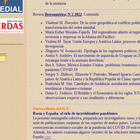
de la memoria
Revista
Iberoamérica, N 2 2022
. Contenido
Vladímir M. Davydov. De la crisis geopolítica al conflicto polític
transformación del orden mundial
María Esther Morales-Fajardo. Del regionalismo abierto al regio
inversión y empresas en la Alianza del Pacífico
Violetta M. Tayar. Unión Europea y América Latina: procesos d
divergencias
Zbigniew W. Iwanowski. Tipología de los regímenes políticos: m
Antón S. Andréev. El movimiento de izquierda de Uruguay en 2
estrategia frente a la amenaza derechista
Ilya A. Sókov. México-Estados Unidos: problemas fronterizos en
pandemia COVID-19
Sergey S. Zhiltsov, Elizaveta Y. Petrenko, Manuel Ignacio Carre
países de América Latina y la República Popular de China: oport
Nadezhda M. Sim. Catedrales de Andalucía: asimilación artística
muslímicas e hispano-cristianas
Denis G. Fedósov. El Retablo y el Iconostasio de los siglos X
observaciones respecto a sus similitudes y diferencias
Nueva edición del ILA
Rusia y España: el ciclo de incertidumbre pandémico
La presente monografía colectiva, preparada por investigadores rusos y e
serie de publicaciones conjuntas de los expertos de ambos países. La temá
consecuencias económico-sociales de la pandemia del COVID-19 está en e
Además, los autores examinan algunos vectores de las relaciones interna
España
>>>