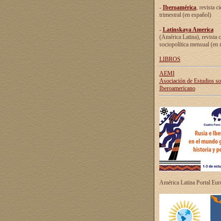
-
Iberoamérica
, revista ci
trimestral (en español)
-
Latinskaya America
(América Latina), revista c
sociopolítica mensual (en 
LIBROS
AEMI
Asociación de Estudios s
Iberoamericano
América Latina Portal Eu