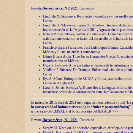
Revista
Iberoamérica, N 2 2021
. Contenido
Liudmila N. Símonova. Renovaciόn tecnolόgica y desarrollo s
Latina
Liudmila B. Nikoláeva, Sergéy K. Nikoláev. Impacto de la pand
implementaciόn de la “Agenda 2030”: ¿Agravaciόn de problemas 
Natalia P. Kononkova, Natalia V. Polávskaya. Comercializaciόn 
actividad intelectual como factor del desarrollo de la industria 
Latina
Francisco García Fernández, José Luis López Gómez. Capacida
México y Rusia: un análisis comparativo
Dánae Duana Ávila, Tirso Javier Hernández Gracia. Crecimiento 
manufacturera en México
Olga G. Leόnova. América Latina en la zona de la turbulencia pol
Vladímir P. Súdarev. De Trump a Biden: evoluciόn de la políti
Latina
Ilya A. Sόkov. Enfόques de EE.UU. y China para colaborar con 
Latina en el siglo XXI
Lázar S. Jéifets, Kseniya A. Konoválova. La lόgica histόrica de l
brasileñas: acerca de la confrontaciόn entre Jair Bolsonaro y Al
El miércoles 28 de abril de 2021 tuvo lugar la mesa redonda virtual “
La 
la nueva realidad latinoamericana (pandémica y postpandémica)
”,
aniversario del CEISAL y el 60 aniversario del ILA ACR
>>>
Revista
Iberoamérica, N 1 2021
. Contenido
Sergéy M. Khenkin. La sociedad española en el reflejo de la pa
Pável A. Kuchínov. COVID-19: El nuevo orden mundial en el t