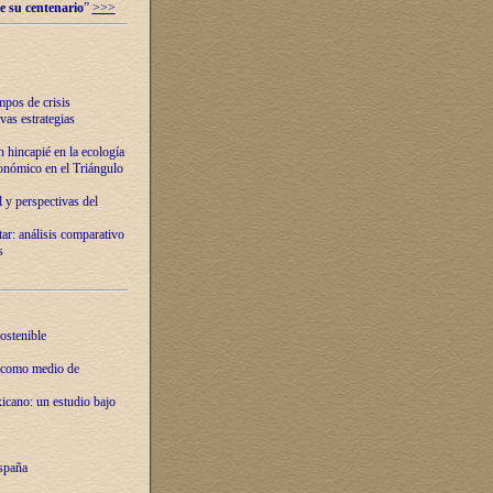
e su centenario
”
>>>
mpos de crisis
vas estrategias
 hincapié en la ecología
onómico en el Triángulo
 y perspectivas del
tar: análisis comparativo
s
ostenible
 como medio de
xicano: un estudio bajo
spaña