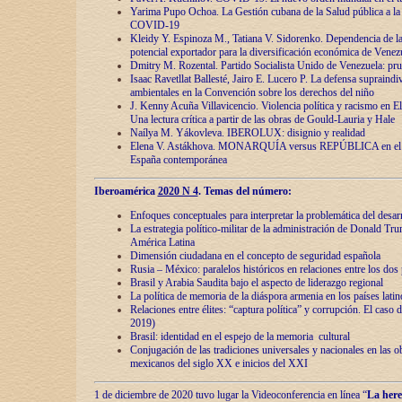
Yarima Pupo Ochoa. La Gestión cubana de la Salud pública a la 
COVID-19
Kleidy Y. Espinoza M., Tatiana V. Sidorenko. Dependencia de la 
potencial exportador para la diversificación económica de Venez
Dmitry M. Rozental. Partido Socialista Unido de Venezuela: prue
Isaac Ravetllat Ballesté, Jairo E. Lucero P. La defensa supraindi
ambientales en la Convención sobre los derechos del niño
J. Kenny Acuña Villavicencio. Violencia política y racismo en E
Una lectura crítica a partir de las obras de Gould-Lauria y Hale
Naílya M. Yákovleva. IBEROLUX: disignio y realidad
Elena V. Astákhova. MONARQUÍA versus REPÚBLICA en el dis
España contemporánea
Iberoamérica
2020 N 4
. Temas del número:
Enfoques conceptuales para interpretar la problemática del desarr
La estrategia político-militar de la administración de Donald Tr
América Latina
Dimensión ciudadana en el concepto de seguridad española
Rusia – México: paralelos históricos en relaciones entre los dos 
Brasil y Arabia Saudita bajo el aspecto de liderazgo regional
La política de memoria de la diáspora armenia en los países lati
Relaciones entre élites: “captura política” y corrupción. El caso
2019)
Brasil: identidad en el espejo de la memoria cultural
Conjugación de las tradiciones universales y nacionales en las ob
mexicanos del siglo XX e inicios del XXI
1 de diciembre de 2020 tuvo lugar la Videoconferencia en línea “
La here