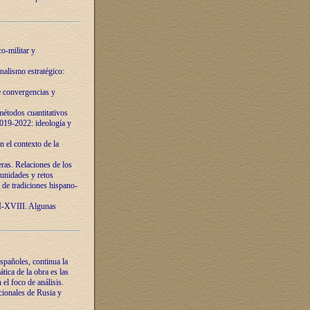
o-militar y
nalismo estratégico:
e convergencias y
étodos cuantitativos
019-2022: ideología y
 el contexto de la
ras. Relaciones de los
unidades y retos
 de tradiciones hispano-
VI-XVIII. Algunas
spañoles, continua la
tica de la obra es las
l foco de análisis.
cionales de Rusia y