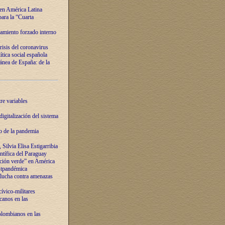
 en América Latina
ara la “Cuarta
amiento forzado interno
risis del coronavirus
ítica social española
nea de España: de la
re variables
igitalización del sistema
o de la pandemia
Silvia Elisa Estigarribia
entífica del Paraguay
ación verde” en América
ostpandémica
lucha contra amenazas
ívico-militares
anos en las
olombianos en las