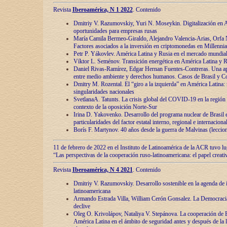
Revista
Iberoamérica, N 1 2022
. Contenido
Dmitriy V. Razumovskiy, Yuri N. Moseykin. Digitalización en A
oportunidades para empresas rusas
María Camila Bermeo-Giraldo, Alejandro Valencia-Arias, Orfa N
Factores asociados a la inversión en criptomonedas en Millennia
Petr P. Yákovlev. América Latina y Rusia en el mercado mundial
Víktor L. Seménov. Transición energética en América Latina y R
Daniel Rivas-Ramírez, Edgar Hernan Fuentes-Contreras. Una ap
entre medio ambiente y derechos humanos. Casos de Brasil y C
Dmitry M. Rozental. El “giro a la izquierda” en América Latina:
singularidades nacionales
SvetlanaA. Tatunts. La crisis global del COVID-19 en la región 
contexto de la oposición Norte-Sur
Irina D. Yakovenko. Desarrollo del programa nuclear de Brasil
particularidades del factor estatal interno, regional e internaciona
Borís F. Martynov. 40 años desde la guerra de Malvinas (leccion
11 de febrero de 2022 en el Instituto de Latinoamérica de la ACR tuvo l
“Las perspectivas de la cooperación ruso-latinoamericana: el papel creati
Revista
Iberoamérica, N 4 2021
. Contenido
Dmitriy V. Razumovskiy. Desarrollo sostenible en la agenda de 
latinoamericana
Armando Estrada Villa, William Cerón Gonsalez. La Democracia:
declive
Oleg O. Krivolápov, Nataliya V. Stepánova. La cooperación de 
América Latina en el ámbito de seguridad antes y después de la 