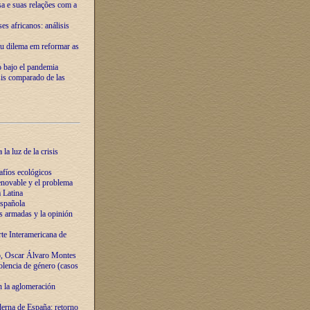
ssa e suas relações com a
es africanos: análisis
eu dilema em reformar as
o bajo el pandemia
sis comparado de las
la luz de la crisis
afíos ecológicos
novable y el problema
 Latina
española
s armadas y la opinión
te Interamericana de
o, Oscar Álvaro Montes
olencia de género (casos
n la aglomeración
erna de España: retorno