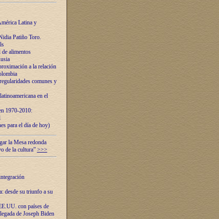
mérica Latina y
idia Patiño Toro.
ls
 de alimentos
usia
roximación a la relación
olombia
 regularidades comunes y
latinoamericana en el
 en 1970-2010:
l
es para el día de hoy)
ugar la Mesa redonda
vo de la cultura”
>>>
integración
 desde su triunfo a su
EE.UU. con países de
llegada de Joseph Biden