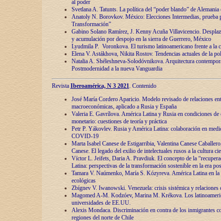
al poder
Svetlana A. Tatunts. La política del “poder blando” de Alemania
Anatoly N. Borovkov. México: Elecciones Intermedias, prueba p
Transformación”
Gabino Solano Ramírez, J. Kenny Acuña Villavicencio. Desplaz
y acumulación por despojo en la sierra de Guerrero, México
Lyudmila P. Voronkova. El turismo latinoamericano frente a la c
Elena V. Astákhova, Nikita Rostov. Tendencias actuales de la pol
Natalia A. Shéleshneva-Solodóvnikova. Arquitectura contemporá
Postmodernidad a la nueva Vanguardia
Revista
Iberoamérica, N 3 2021
. Contenido
José María Cordero Aparicio. Modelo revisado de relaciones ent
macroeconómicas, aplicado a Rusia y España
Valeria E. Gavrílova. América Latina y Rusia en condiciones de d
monetario: cuestiones de teoría y práctica
Petr P. Yákovlev. Rusia y América Latina: colaboración en medi
COVID-19
Marta Isabel Canese de Estigarribia, Valentina Canese Caballero, 
Canese. El legado del exilio de intelectuales rusos a la cultura ci
Víctor L. Jeifets, Daria A. Pravdiuk. El concepto de la “recuper
Latina: perspectivas de la transformación sostenible en la era p
Tamara V. Naúmenko, María S. Kózyreva. América Latina en la 
ecológicas
Zbígnev V. Iwanowski. Venezuela: crisis sistémica y relaciones c
Magomed A-M. Kodzóev, Marina M. Krékova. Los latinoameric
universidades de EE.UU.
Alexis Mondaca. Discriminación en contra de los inmigrantes c
regiones del norte de Chile