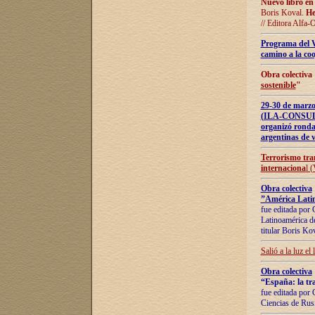
Nuevo libro en
Boris Koval.
He
// Editora Alfa-
Programa del 
camino a la coo
Obra colectiva
sostenible
"
29-30 de ma
(ILA-CONSULT
organizó ronda
argentinas de v
Terrorismo tra
internaciona
l 
Obra colectiva
”América Latin
fue editada por 
Latinoamérica de
titular Boris Ko
Salió a la luz el
Obra colectiva
“España: la tra
fue editada por 
Ciencias de Rus