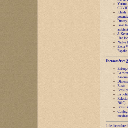
Yarima 
COVID
Kleidy 
potenci
Dmitry 
Isaac Ra
ambient
J. Kenn
Una lect
Naílya 
Elena 
España
Iberoamérica
2
Enfoques
La estr
América
Dimensi
Rusia – 
Brasil y
La polí
Relacion
2019)
Brasil: 
Conjugac
mexican
1 de diciembre d