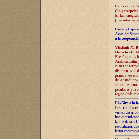
La visión de R
(La percepción
En la monografía
(
más informaci
Rusia y España
Actas del Simpo
a la cooperació
Vladímir M. D
Hacia la identi
El enfoque civil
América Latina pa
cuales se formar
divergentes de d
primera vez en l
de la estadística
siglos, se demue
peculiares y la 
región (
más inf
El «Giro a la 
Los artículos re
vienen desarroll
han encumbrado e
izquierda suscita
recopilación que
lector contempla