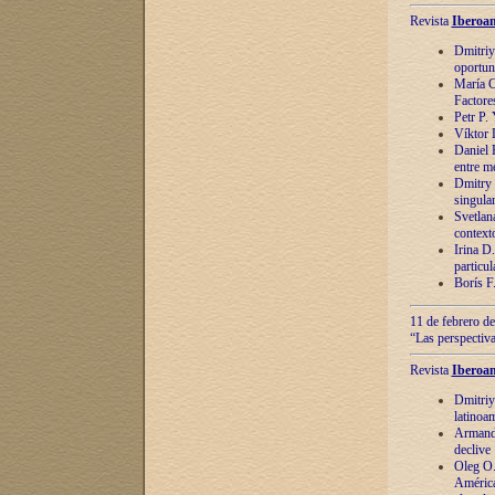
Revista
Iberoam
Dmitriy
oportun
María C
Factore
Petr P.
Víktor 
Daniel 
entre m
Dmitry 
singula
Svetlan
context
Irina D
particul
Borís F
11 de febrero de
“Las perspectiva
Revista
Iberoam
Dmitriy
latinoa
Armando
declive
Oleg O.
América