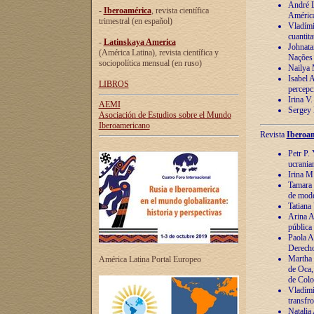
André Lu
-
Iberoamérica
, revista científica
América
trimestral (en español)
Vladímir
cuantita
-
Latinskaya America
Johnata
(América Latina), revista científica y
Nações
sociopolítica mensual (en ruso)
Nailya 
Isabel 
LIBROS
percepc
Irina V
AEMI
Sergey 
Asociación de Estudios sobre el Mundo
Iberoamericano
Revista
Iberoam
Petr P. 
ucrania
Irina M
Tamara 
de mode
Tatiana
Arina A
pública
Paola A
Derecho
Martha 
América Latina Portal Europeo
de Oca,
de Colo
Vladími
transfro
Natalia