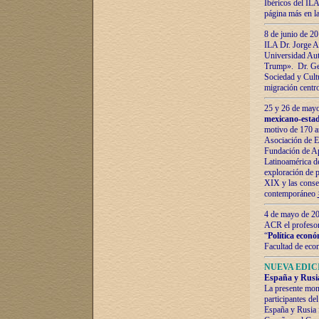
Ibéricos del ILA
página más en la
8 de junio de 20
ILA Dr. Jorge Al
Universidad Aut
Trump». Dr. Ger
Sociedad y Cultu
migración centr
25 y 26 de mayo 
mexicano-estad
motivo de 170 a
Asociación de E
Fundación de Ap
Latinoamérica d
exploración de p
XIX y las consec
contemporáneo
4 de mayo de 201
ACR el profeso
“
Política econó
Facultad de eco
NUEVA EDICI
España y Rusia 
La presente mono
participantes d
España y Rusia f