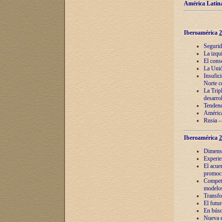
América Latina
Iberoamérica
2
Segurid
La izqu
El cons
La Unió
Insufic
Norte c
La Tripl
desarro
Tendenci
América
Rusia –
Iberoamérica
2
Dimensió
Experie
El acue
promoci
Competi
modelos
Transfo
El futu
En búsq
Nueva e