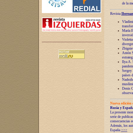
de la m
Revista
Iberoam
Vladímir
transfo
María E
inversi
Violett
diverge
Zbignie
Antón S
estrateg
Ilya A.
pandem
Sergey 
países 
Nadezhd
muslími
Denis G
observac
Nueva edición 
Rusia y España
La presente mono
serie de publica
consecuencias e
Además, los auto
España
>>>