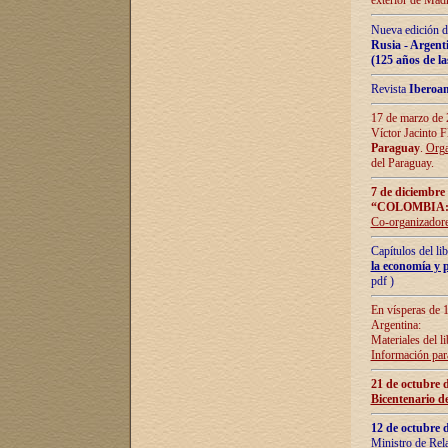
exterior de Madr
Nueva edición d
Rusia - Argent
(125 años de la
Revista
Iberoa
17 de marzo de 2
Víctor Jacinto 
Paraguay
.
Orga
del Paraguay.
7 de diciembre
“COLOMBIA:
Co-organizador
Capítulos del l
la economía y p
pdf )
En vísperas de 1
Argentina:
Materiales del li
Información para
21 de octubre 
Bicentenario d
12 de octubre 
Ministro de Rel