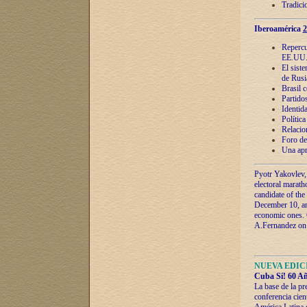
Tradici
Iberoamérica
2
Repercu
EE.UU
El sist
de Rusi
Brasil 
Partidos
Identida
Polític
Relacio
Foro de
Una apr
Pyotr Yakovlev,
electoral marath
candidate of the
December 10, and
economic ones. C
A.Fernandez on t
NUEVA EDICI
Cuba Sí! 60 Añ
La base de la pr
conferencia cien