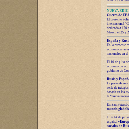
América Latina 
NUEVA EDICI
Guerra de EE.U
El presente volu
internacional “
dedicada a 170 
Moscú el 25 y 
España y Rusia:
En la presente m
económicas actua
nacionales en el
El 10 de julio d
económicos actua
gobierno de Cost
Rusia y España
La presente mono
serie de trabajo
basada en los ma
la “nueva norma
En San Petersbur
mundo globaliza
13 y 14 de junio
español «
Europa
sociales de Ru