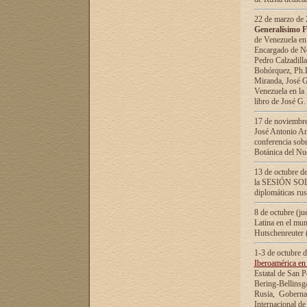
22 de marzo de 2
Generalísimo F
de Venezuela en
Encargado de Neg
Pedro Calzadilla
Bohórquez, Ph.D.
Miranda, José G
Venezuela en la 
libro de José G
17 de noviembre
José Antonio Am
conferencia sobr
Botánica del Nu
13 de octubre de
la SESIÓN SOLEM
diplomáticas rus
8 de octubre (j
Latina en el mun
Hutschenreuter 
1-3 de octubre 
Iberoamérica en 
Estatal de San P
Bering-Bellinsg
Rusia, Gobernac
Internacional de