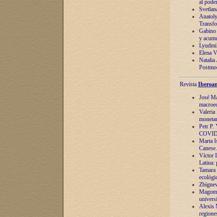
al pode
Svetlan
Anatoly
Transfo
Gabino 
y acumu
Lyudmil
Elena V.
Natalia
Postmod
Revista
Iberoam
José Ma
macroec
Valeria
monetari
Petr P.
COVID
Marta Is
Canese. 
Víctor 
Latina:
Tamara 
ecológi
Zbígnev
Magomed
univers
Alexis 
regiones