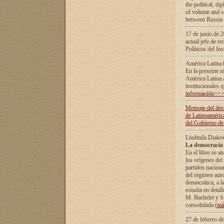
the political, d
of volume and sc
between Russia 
17 de junio de 2
actual jefe de r
Políticos del In
América Latina 
En la presente m
América Latina 
institucionales 
información>>
Mensaje del dest
de Latinoaméric
del Gobierno de
Liudmila Diako
La democracia 
En el libro se a
los orígenes del 
partidos naciona
del régimen auto
democrática, а l
estudia en detall
М. Bachelet у S.
consolidada (
má
27 de febrero d