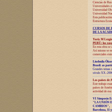
Ciencias de Rus
Universidades e
Universidad Obe
Universidad Na
Esta publicación
Estructura Econ
CURSOS DE 
DE LA ACAD
Yuriy M Lezgi
PERÚ: los rasg
En esta obra se 
Así mismo se est
comerciales exte
Liudmila Ókun
Brasil: as part
Grandes temas da
século XX–2006
Los países de 
Este trabajo exa
países de Améric
actividad de esa
VI Simposio E
"LA UNIÓN 
CAMBIOS"
,
Barcelona, 11 y