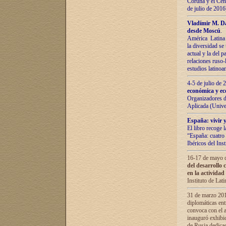
Coruña y el Cent
de julio de 201
Vladímir М. Da
desde Moscú
.
América Latina 
la diversidad se 
actual у lа del p
relaciones ruso-
estudios latino
4-5 de julio de
económica y ec
Organizadores d
Aplicada (Univ
España: vivir y
El libro recoge 
“España: cuatro 
Ibéricos del In
16-17 de mayo d
del desarrollo 
en la actividad
Instituto de La
31 de marzo 2016
diplomáticas en
convoca con el a
inauguró exhibi
de Rusia dedica