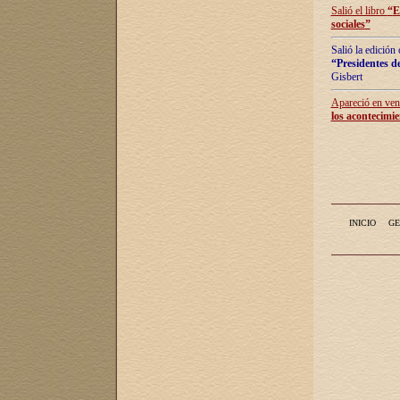
Salió el libro
“
E
sociales
”
Salió la edición
“Presidentes de
Gisbert
Apareció en vent
los acontecimie
INICIO
GE