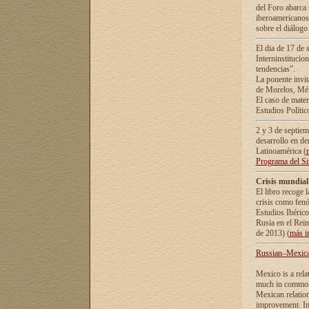
del Foro abarca 
iberoamericanos 
sobre el diálogo 
El dia de 17 de 
Interninstitucio
tendencias”.
La ponente inv
de Morelos, Méx
El caso de mate
Estudios Polític
2 y 3 de septie
desarrollo en de
Latinoamérica (
Programa del S
Crisis mundial
El libro recoge 
crisis como fen
Estudios Ibérico
Rusia en el Rei
de 2013) (
más i
Russian–Mexican
Mexico is a rela
much in common i
Mexican relation
improvement. In 