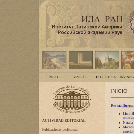
INICIO
GENERAL
ESTRUCTURA
INVESTI
INICIO
Revista
Iberoam
Liudmil
desafíos
ACTIVIDAD EDITORIAL
Natalia
Marcos A
Publicaciones periódicas:
exterio