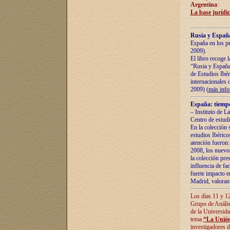
Argentina
:
La base jurídic
Rusia y España
España en los pr
2009).
El libro recoge 
“Rusia y España 
de Estudios Ibér
internacionales 
2009) (
más inf
España: tiempo
– Instituto de L
Centro de estud
En la colección 
estudios Ibérico
atención fueron:
2008, los nuevos
la colección pre
influencia de fac
fuerte impacto en
Madrid, valoran 
Los días 11 y 12
Grupo de Anális
de la Universida
tema
“La Unión
investigadores d