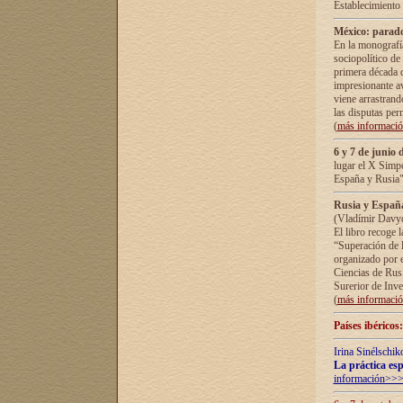
Establecimiento
México: parado
En la monografía
sociopolítico de
primera década d
impresionante a
viene arrastrand
las disputas pe
(
más informaci
6 y 7 de junio 
lugar el X Simp
España y Rusia"
Rusia y España 
(Vladímir Davyd
El libro recoge 
“Superación de l
organizado por e
Ciencias de Rus
Surerior de Inve
(
más informaci
Países ibéricos
Irina Sinélschik
La práctica esp
información>>