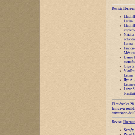
Revista
Iberoam
Liudmil
Latina
Liudmil
impleme
Natalia
activida
Latina
Francis
México 
Dánae D
manufac
Olga G.
Vladími
Latina
Ilya A.
Latina 
Lázar S.
brasile
El miércoles 28 
la nueva reali
aniversario del
Revista
Iberoam
Sergéy 
Pável A