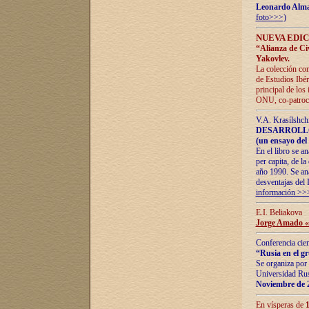
Leonardo Alm
foto>>>)
NUEVA EDIC
“Alianza de Civi
Yakovlev.
La colección con
de Estudios Ibér
principal de los
ONU, co-patroci
V.A. Krasílshch
DESARROLLO
(un ensayo del 
En el libro se a
per capita, de l
año 1990. Se ana
desventajas del 
información >>
E.I. Beliakova
Jorge Amado «r
Conferencia cien
“Rusia en el g
Se organiza por 
Universidad Rus
Noviembre de 
En vísperas de
1