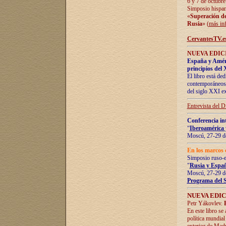
6 y 7 de octubre
Simposio hispan
«
Superación de 
Rusia
» (
más in
CervantesTV.e
NUEVA EDICI
España y Améric
principios del 
El libro está de
contemporáneos -
del siglo XXI ex
Entrevista del 
Conferencia in
“
Iberoamérica 
Moscú, 27-29 de
En los marcos 
Simposio ruso-
"
Rusia y Españ
Moscú, 27-29 de
Programa del 
NUEVA EDIC
Petr Yákovlev.
En este libro se
política mundial