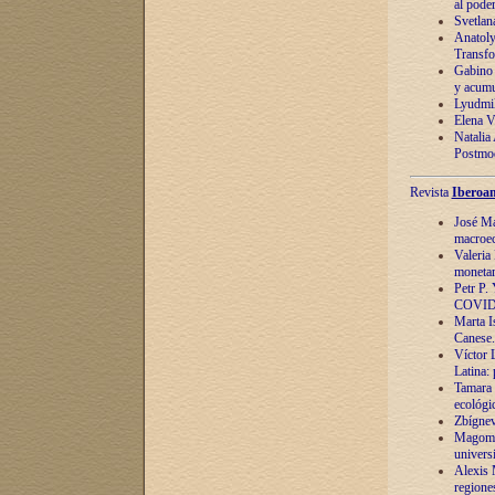
al pode
Svetlan
Anatoly
Transfo
Gabino 
y acumu
Lyudmil
Elena V.
Natalia
Postmod
Revista
Iberoam
José Ma
macroec
Valeria
monetari
Petr P.
COVID
Marta Is
Canese. 
Víctor 
Latina:
Tamara 
ecológi
Zbígnev
Magomed
univers
Alexis 
regiones