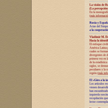
La visión de R
(La percepción
En la monografía
(
más informaci
Rusia y España
Actas del Simpo
a la cooperació
Vladímir M. D
Hacia la identi
El enfoque civil
América Latina pa
cuales se formar
divergentes de d
primera vez en l
de la estadística
siglos, se demue
peculiares y la 
región (
más inf
El «Giro a la 
Los artículos re
vienen desarroll
han encumbrado e
izquierda suscita
recopilación que
lector contempla