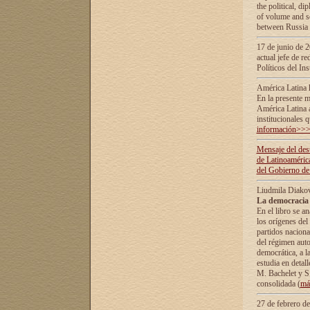
the political, d
of volume and sc
between Russia 
17 de junio de 2
actual jefe de r
Políticos del In
América Latina 
En la presente m
América Latina 
institucionales 
información>>
Mensaje del dest
de Latinoaméric
del Gobierno de
Liudmila Diako
La democracia 
En el libro se a
los orígenes del 
partidos naciona
del régimen auto
democrática, а l
estudia en detall
М. Bachelet у S.
consolidada (
má
27 de febrero d