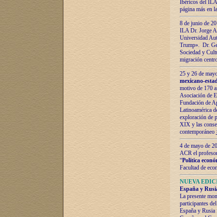
Ibéricos del ILA
página más en la
8 de junio de 20
ILA Dr. Jorge Al
Universidad Aut
Trump». Dr. Ger
Sociedad y Cultu
migración centr
25 y 26 de mayo 
mexicano-estad
motivo de 170 a
Asociación de E
Fundación de Ap
Latinoamérica d
exploración de p
XIX y las consec
contemporáneo
4 de mayo de 201
ACR el profeso
“
Política econó
Facultad de eco
NUEVA EDICI
España y Rusia 
La presente mono
participantes d
España y Rusia f