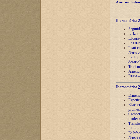
América Latina
Iberoamérica
2
Segurid
La izqu
El cons
La Unió
Insufic
Norte c
La Tripl
desarro
Tendenci
América
Rusia –
Iberoamérica
2
Dimensió
Experie
El acue
promoci
Competi
modelos
Transfo
El futu
En búsq
Nueva e