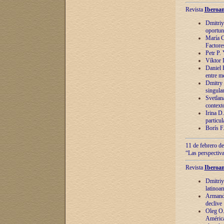
Revista
Iberoam
Dmitriy
oportun
María C
Factore
Petr P.
Víktor 
Daniel 
entre m
Dmitry 
singula
Svetlan
context
Irina D
particul
Borís F
11 de febrero de
“Las perspectiva
Revista
Iberoam
Dmitriy
latinoa
Armando
declive
Oleg O.
América