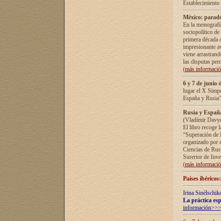
Establecimiento
México: parado
En la monografía
sociopolítico de
primera década d
impresionante a
viene arrastrand
las disputas pe
(
más informaci
6 y 7 de junio 
lugar el X Simp
España y Rusia"
Rusia y España 
(Vladímir Davyd
El libro recoge 
“Superación de l
organizado por e
Ciencias de Rus
Surerior de Inve
(
más informaci
Países ibéricos
Irina Sinélschik
La práctica esp
información>>