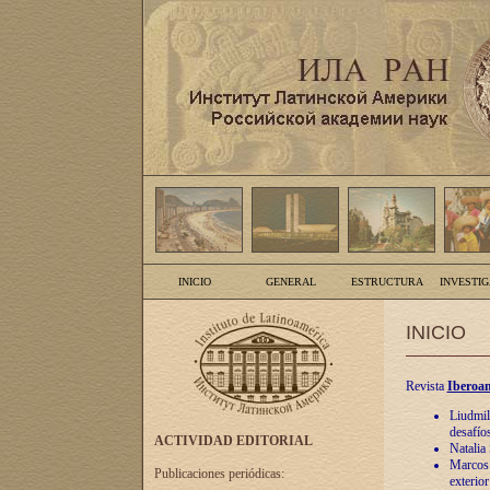
INICIO
GENERAL
ESTRUCTURA
INVESTI
INICIO
Revista
Iberoam
Liudmil
desafíos
ACTIVIDAD EDITORIAL
Natalia
Marcos A
Publicaciones periódicas:
exterio