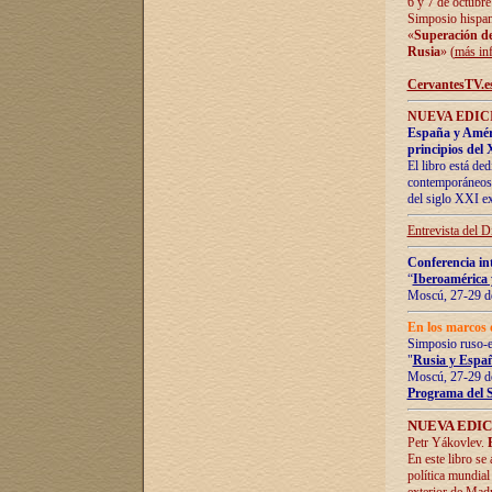
6 y 7 de octubre
Simposio hispan
«
Superación de 
Rusia
» (
más in
CervantesTV.e
NUEVA EDICI
España y Améric
principios del 
El libro está de
contemporáneos -
del siglo XXI ex
Entrevista del 
Conferencia in
“
Iberoamérica 
Moscú, 27-29 de
En los marcos 
Simposio ruso-
"
Rusia y Españ
Moscú, 27-29 de
Programa del 
NUEVA EDIC
Petr Yákovlev.
En este libro se
política mundial