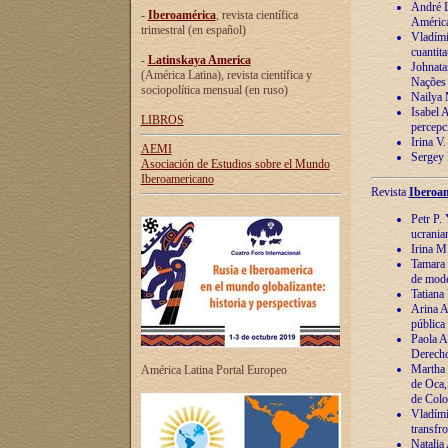
André Lu
-
Iberoamérica
, revista científica
América
trimestral (en español)
Vladímir
cuantita
-
Latinskaya America
Johnata
(América Latina), revista científica y
Nações
sociopolítica mensual (en ruso)
Nailya 
Isabel 
LIBROS
percepc
Irina V
AEMI
Sergey 
Asociación de Estudios sobre el Mundo
Iberoamericano
Revista
Iberoam
Petr P. 
ucrania
Irina M
Tamara 
de mode
Tatiana
Arina A
pública
Paola A
Derecho
Martha 
América Latina Portal Europeo
de Oca,
de Colo
Vladími
transfro
Natalia