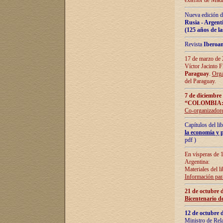
exterior de Madr
Nueva edición d
Rusia - Argent
(125 años de la
Revista
Iberoa
17 de marzo de 2
Víctor Jacinto 
Paraguay
.
Orga
del Paraguay.
7 de diciembre
“COLOMBIA:
Co-organizador
Capítulos del l
la economía y p
pdf )
En vísperas de 1
Argentina:
Materiales del li
Información para
21 de octubre 
Bicentenario d
12 de octubre 
Ministro de Rel