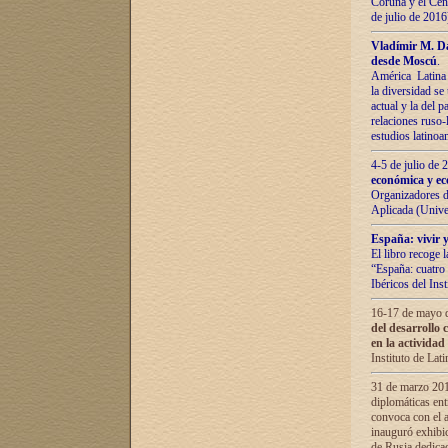
Coruña y el Cent
de julio de 201
Vladímir М. Da
desde Moscú
.
América Latina 
la diversidad se 
actual у lа del p
relaciones ruso-
estudios latino
4-5 de julio de
económica y ec
Organizadores d
Aplicada (Univ
España: vivir y
El libro recoge 
“España: cuatro 
Ibéricos del In
16-17 de mayo d
del desarrollo 
en la actividad
Instituto de La
31 de marzo 2016
diplomáticas en
convoca con el a
inauguró exhibi
de Rusia dedica