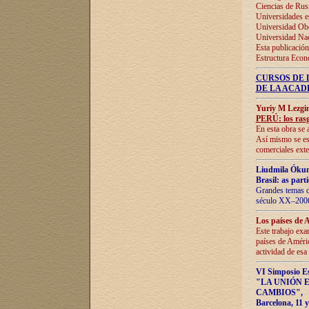
Ciencias de Rus
Universidades e
Universidad Obe
Universidad Na
Esta publicación
Estructura Econ
CURSOS DE 
DE LA ACAD
Yuriy M Lezgi
PERÚ: los rasg
En esta obra se 
Así mismo se est
comerciales exte
Liudmila Ókun
Brasil: as part
Grandes temas da
século XX–2006
Los países de 
Este trabajo exa
países de Améric
actividad de esa
VI Simposio E
"LA UNIÓN 
CAMBIOS"
,
Barcelona, 11 y