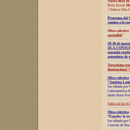
Nuevo libro en
Boris Koval.
He
// Editora Alfa-
Programa del 
camino a la coo
Obra colectiva
sostenible
"
29-30 de ma
(ILA-CONSULT
organizó ronda
argentinas de v
Terrorismo tra
internaciona
l 
Obra colectiva
”América Latin
fue editada por 
Latinoamérica de
titular Boris Ko
Salió a la luz el
Obra colectiva
“España: la tra
fue editada por 
Ciencias de Rus