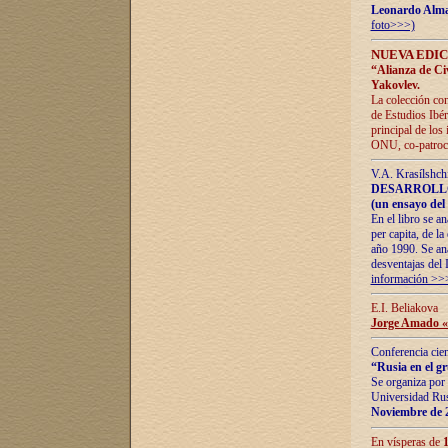
Leonardo Alm
foto>>>)
NUEVA EDIC
“Alianza de Civi
Yakovlev.
La colección con
de Estudios Ibér
principal de los
ONU, co-patroci
V.A. Krasílshch
DESARROLLO
(un ensayo del 
En el libro se a
per capita, de l
año 1990. Se ana
desventajas del 
información >>
E.I. Beliakova
Jorge Amado «r
Conferencia cien
“Rusia en el g
Se organiza por 
Universidad Rus
Noviembre de 
En vísperas de
1