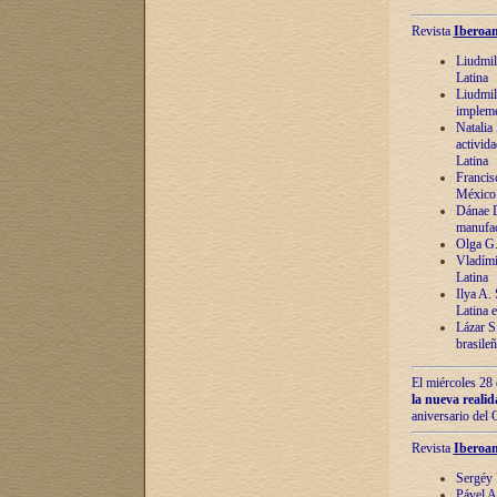
Revista
Iberoam
Liudmil
Latina
Liudmil
impleme
Natalia
activida
Latina
Francis
México 
Dánae D
manufac
Olga G.
Vladími
Latina
Ilya A.
Latina 
Lázar S.
brasile
El miércoles 28 
la nueva reali
aniversario del
Revista
Iberoam
Sergéy 
Pável A