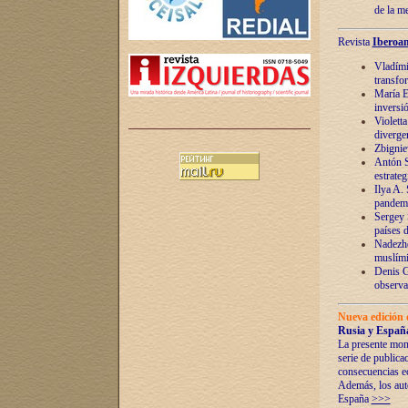
de la m
Revista
Iberoam
Vladímir
transfo
María E
inversi
Violett
diverge
Zbignie
Antón S
estrateg
Ilya A.
pandem
Sergey 
países 
Nadezhd
muslími
Denis G
observac
Nueva edición 
Rusia y España
La presente mono
serie de publica
consecuencias e
Además, los auto
España
>>>