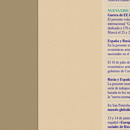
América Latina 
NUEVA EDICI
Guerra de EE.U
El presente volu
internacional “
dedicada a 170 
Moscú el 25 y 
España y Rusia:
En la presente m
económicas actua
nacionales en el
El 10 de julio d
económicos actua
gobierno de Cost
Rusia y España
La presente mono
serie de trabajo
basada en los ma
la “nueva norma
En San Petersbur
mundo globaliza
13 y 14 de junio
español «
Europa
sociales de Ru