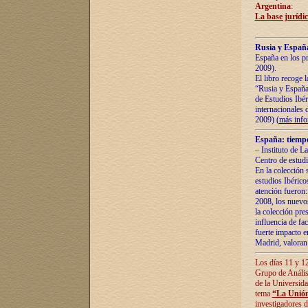
Argentina
:
La base jurídic
Rusia y España
España en los pr
2009).
El libro recoge 
“Rusia y España 
de Estudios Ibér
internacionales 
2009) (
más inf
España: tiempo
– Instituto de L
Centro de estud
En la colección 
estudios Ibérico
atención fueron:
2008, los nuevos
la colección pre
influencia de fac
fuerte impacto en
Madrid, valoran 
Los días 11 y 12
Grupo de Anális
de la Universida
tema
“La Unión
investigadores d