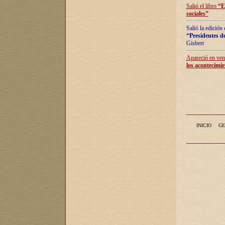
Salió el libro
“
E
sociales
”
Salió la edición
“Presidentes de
Gisbert
Apareció en vent
los acontecimie
INICIO
GE