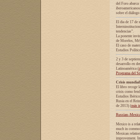
del Foro abarca 
iberoamericanos 
sobre el diálogo 
El dia de 17 de 
Interninstitucio
tendencias”.
La ponente inv
de Morelos, Méx
El caso de mate
Estudios Polític
2 y 3 de septie
desarrollo en de
Latinoamérica (
Programa del S
Crisis mundial
El libro recoge 
crisis como fen
Estudios Ibérico
Rusia en el Rei
de 2013) (
más i
Russian–Mexican
Mexico is a rela
much in common i
Mexican relation
improvement. In 