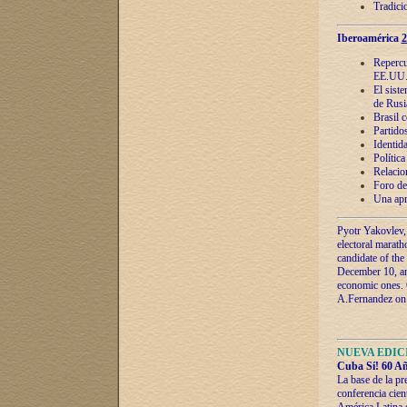
Tradici
Iberoamérica
2
Repercu
EE.UU
El sist
de Rusi
Brasil 
Partidos
Identida
Polític
Relacio
Foro de
Una apr
Pyotr Yakovlev,
electoral marath
candidate of the
December 10, and
economic ones. C
A.Fernandez on t
NUEVA EDICI
Cuba Sí! 60 Añ
La base de la pr
conferencia cien