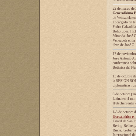
22 de marzo de 2
Generalísimo F
de Venezuela en
Encargado de Neg
Pedro Calzadilla
Bohórquez, Ph.D.
Miranda, José G
Venezuela en la 
libro de José G
17 de noviembre
José Antonio Am
conferencia sobr
Botánica del Nu
13 de octubre de
la SESIÓN SOLEM
diplomáticas rus
8 de octubre (j
Latina en el mun
Hutschenreuter 
1-3 de octubre 
Iberoamérica en 
Estatal de San P
Bering-Bellinsg
Rusia, Gobernac
Internacional de