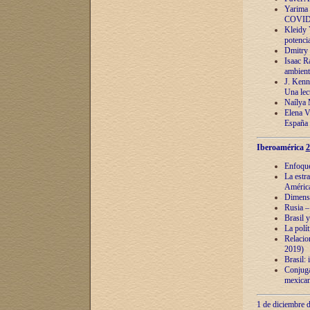
Yarima 
COVID
Kleidy 
potenci
Dmitry 
Isaac Ra
ambient
J. Kenn
Una lect
Naílya 
Elena 
España
Iberoamérica
2
Enfoques
La estr
América
Dimensi
Rusia – 
Brasil y
La polí
Relacion
2019)
Brasil: 
Conjugac
mexican
1 de diciembre d