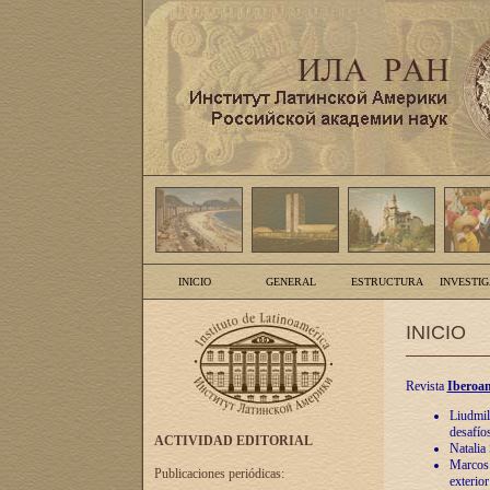
INICIO
GENERAL
ESTRUCTURA
INVESTI
INICIO
Revista
Iberoam
Liudmil
desafíos
ACTIVIDAD EDITORIAL
Natalia
Marcos A
Publicaciones periódicas:
exterio