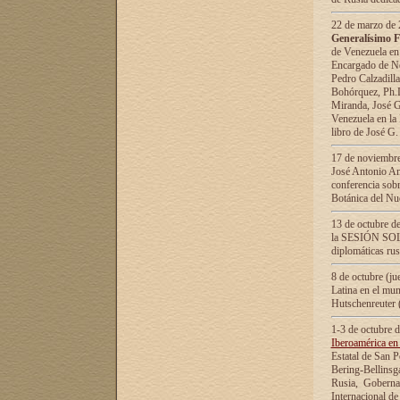
22 de marzo de 2
Generalísimo F
de Venezuela en
Encargado de Neg
Pedro Calzadilla
Bohórquez, Ph.D.
Miranda, José G
Venezuela en la 
libro de José G
17 de noviembre
José Antonio Am
conferencia sobr
Botánica del Nu
13 de octubre de
la SESIÓN SOLEM
diplomáticas rus
8 de octubre (j
Latina en el mun
Hutschenreuter 
1-3 de octubre 
Iberoamérica en 
Estatal de San P
Bering-Bellinsg
Rusia, Gobernac
Internacional de