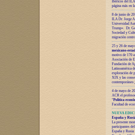
Ibéricos del ILA
página más en la
8 de junio de 20
ILA Dr. Jorge Al
Universidad Aut
Trump». Dr. Ger
Sociedad y Cultu
migración centr
25 y 26 de mayo 
mexicano-estad
motivo de 170 a
Asociación de E
Fundación de Ap
Latinoamérica d
exploración de p
XIX y las consec
contemporáneo
4 de mayo de 201
ACR el profeso
“
Política econó
Facultad de eco
NUEVA EDICI
España y Rusia 
La presente mono
participantes d
España y Rusia f