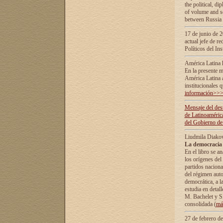
the political, d
of volume and sc
between Russia 
17 de junio de 2
actual jefe de r
Políticos del In
América Latina 
En la presente m
América Latina 
institucionales 
información>>
Mensaje del dest
de Latinoaméric
del Gobierno de
Liudmila Diako
La democracia 
En el libro se a
los orígenes del 
partidos naciona
del régimen auto
democrática, а l
estudia en detall
М. Bachelet у S.
consolidada (
má
27 de febrero d