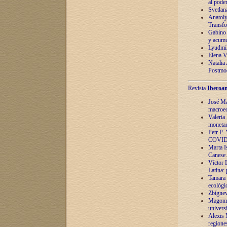
al pode
Svetlan
Anatoly
Transfo
Gabino 
y acumu
Lyudmil
Elena V.
Natalia
Postmod
Revista
Iberoam
José Ma
macroec
Valeria
monetari
Petr P.
COVID
Marta Is
Canese. 
Víctor 
Latina:
Tamara 
ecológi
Zbígnev
Magomed
univers
Alexis 
regiones