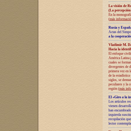
La visión de R
(La percepción
En la monografía
(
más informaci
Rusia y España
Actas del Simpo
a la cooperació
Vladímir M. D
Hacia la identi
El enfoque civil
América Latina pa
cuales se formar
divergentes de d
primera vez en l
de la estadística
siglos, se demue
peculiares y la 
región (
más inf
El «Giro a la 
Los artículos re
vienen desarroll
han encumbrado e
izquierda suscita
recopilación que
lector contempla