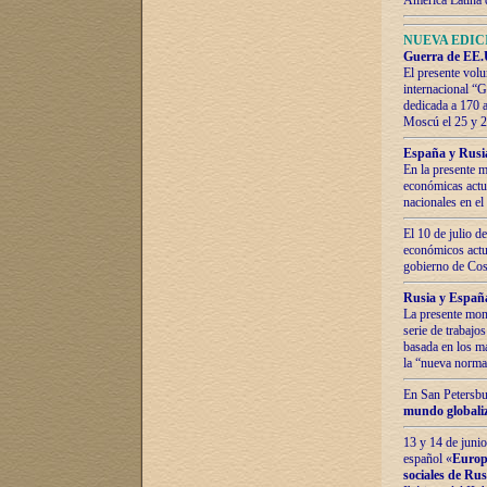
América Latina 
NUEVA EDICI
Guerra de EE.U
El presente volu
internacional “
dedicada a 170 
Moscú el 25 y 
España y Rusia:
En la presente m
económicas actua
nacionales en el
El 10 de julio d
económicos actua
gobierno de Cost
Rusia y España
La presente mono
serie de trabajo
basada en los ma
la “nueva norma
En San Petersbur
mundo globaliza
13 y 14 de junio
español «
Europa
sociales de Ru