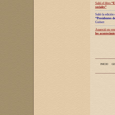
Salió el libro
“
E
sociales
”
Salió la edición
“Presidentes de
Gisbert
Apareció en vent
los acontecimie
INICIO
GE