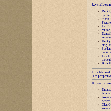
Revista
Iberoam
Dmitriy
oportun
María C
Factore
Petr P.
Víktor 
Daniel 
entre m
Dmitry 
singula
Svetlan
context
Irina D
particul
Borís F
11 de febrero de
“Las perspectiva
Revista
Iberoam
Dmitriy
latinoa
Armando
declive
Oleg O.
América