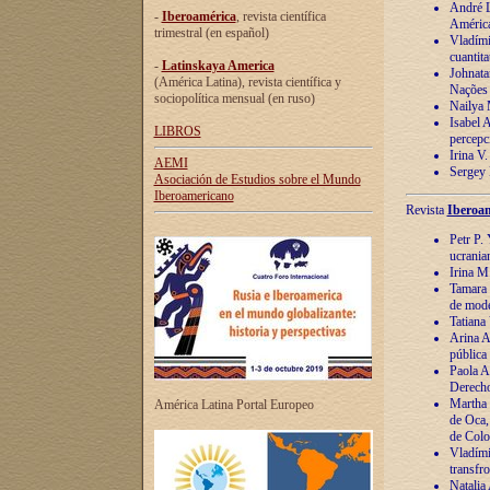
André Lu
-
Iberoamérica
, revista científica
América
trimestral (en español)
Vladímir
cuantita
-
Latinskaya America
Johnata
(América Latina), revista científica y
Nações
sociopolítica mensual (en ruso)
Nailya 
Isabel 
LIBROS
percepc
Irina V
AEMI
Sergey 
Asociación de Estudios sobre el Mundo
Iberoamericano
Revista
Iberoam
Petr P. 
ucrania
Irina M
Tamara 
de mode
Tatiana
Arina A
pública
Paola A
Derecho
Martha 
América Latina Portal Europeo
de Oca,
de Colo
Vladími
transfro
Natalia