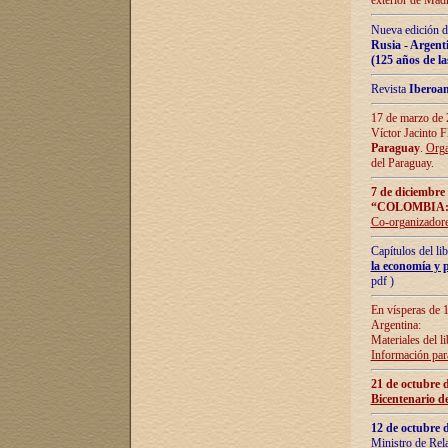
exterior de Madr
Nueva edición d
Rusia - Argent
(125 años de la
Revista
Iberoa
17 de marzo de 2
Víctor Jacinto 
Paraguay
.
Orga
del Paraguay.
7 de diciembre
“COLOMBIA:
Co-organizador
Capítulos del l
la economía y p
pdf )
En vísperas de 1
Argentina:
Materiales del li
Información para
21 de octubre 
Bicentenario d
12 de octubre 
Ministro de Rel