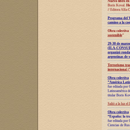
Nuevo libro en
Boris Koval.
He
// Editora Alfa-
Programa del 
camino a la coo
Obra colectiva
sostenible
"
29-30 de ma
(ILA-CONSULT
organizó ronda
argentinas de v
Terrorismo tra
internaciona
l 
Obra colectiva
”América Latin
fue editada por 
Latinoamérica de
titular Boris Ko
Salió a la luz el
Obra colectiva
“España: la tra
fue editada por 
Ciencias de Rus