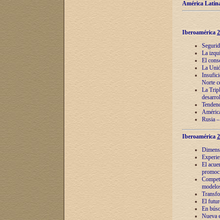
América Latina
Iberoamérica
2
Segurid
La izqu
El cons
La Unió
Insufic
Norte c
La Tripl
desarro
Tendenci
América
Rusia –
Iberoamérica
2
Dimensió
Experie
El acue
promoci
Competi
modelos
Transfo
El futu
En búsq
Nueva e