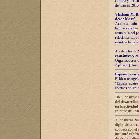
Coruña y el Cent
de julio de 201
Vladímir М. Da
desde Moscú
.
América Latina 
la diversidad se 
actual у lа del p
relaciones ruso-
estudios latino
4-5 de julio de
económica y ec
Organizadores d
Aplicada (Univ
España: vivir y
El libro recoge 
“España: cuatro 
Ibéricos del In
16-17 de mayo d
del desarrollo 
en la actividad
Instituto de La
31 de marzo 2016
diplomáticas en
convoca con el a
inauguró exhibi
de Rusia dedica