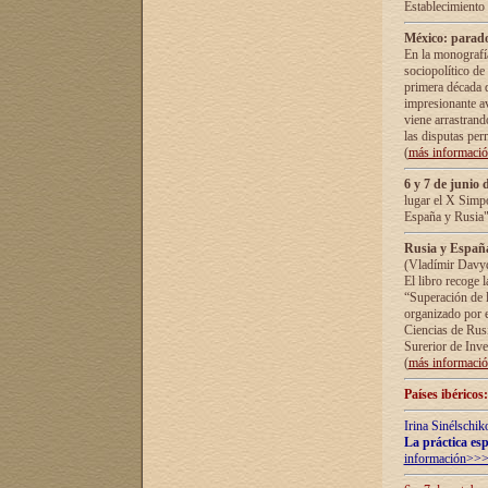
Establecimiento
México: parado
En la monografía
sociopolítico de
primera década d
impresionante a
viene arrastrand
las disputas pe
(
más informaci
6 y 7 de junio 
lugar el X Simp
España y Rusia"
Rusia y España 
(Vladímir Davyd
El libro recoge 
“Superación de l
organizado por e
Ciencias de Rus
Surerior de Inve
(
más informaci
Países ibéricos
Irina Sinélschik
La práctica esp
información>>