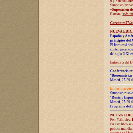
6 y 7 de octubre
Simposio hispan
«
Superación de 
Rusia
» (
más in
CervantesTV.e
NUEVA EDICI
España y Améric
principios del 
El libro está de
contemporáneos -
del siglo XXI ex
Entrevista del 
Conferencia in
“
Iberoamérica 
Moscú, 27-29 de
En los marcos 
Simposio ruso-
"
Rusia y Españ
Moscú, 27-29 de
Programa del 
NUEVA EDIC
Petr Yákovlev.
En este libro se
política mundial