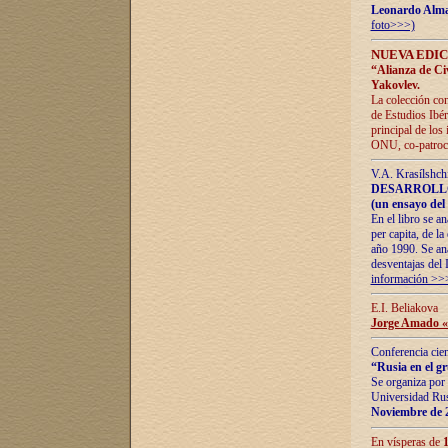
Leonardo Alm
foto>>>)
NUEVA EDIC
“Alianza de Civi
Yakovlev.
La colección con
de Estudios Ibér
principal de los
ONU, co-patroci
V.A. Krasílshch
DESARROLLO
(un ensayo del 
En el libro se a
per capita, de l
año 1990. Se ana
desventajas del 
información >>
E.I. Beliakova
Jorge Amado «r
Conferencia cien
“Rusia en el g
Se organiza por 
Universidad Rus
Noviembre de 
En vísperas de
1