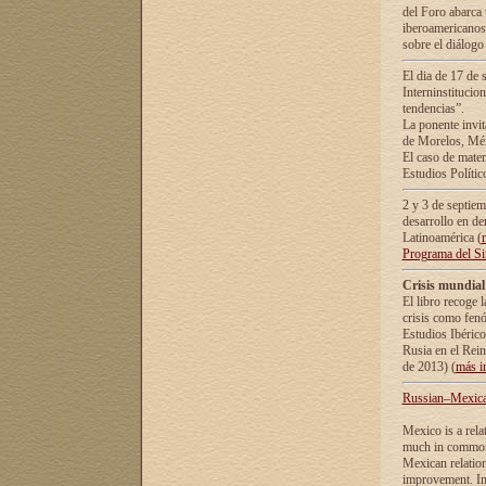
del Foro abarca 
iberoamericanos 
sobre el diálogo 
El dia de 17 de 
Interninstitucio
tendencias”.
La ponente inv
de Morelos, Méx
El caso de mate
Estudios Polític
2 y 3 de septie
desarrollo en de
Latinoamérica (
Programa del S
Crisis mundial
El libro recoge 
crisis como fen
Estudios Ibérico
Rusia en el Rei
de 2013) (
más i
Russian–Mexican
Mexico is a rela
much in common i
Mexican relation
improvement. In 