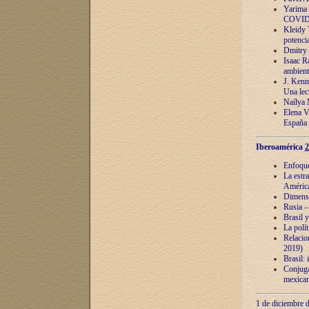
Yarima 
COVID
Kleidy 
potenci
Dmitry 
Isaac Ra
ambient
J. Kenn
Una lect
Naílya 
Elena 
España
Iberoamérica
2
Enfoques
La estr
América
Dimensi
Rusia – 
Brasil y
La polí
Relacion
2019)
Brasil: 
Conjugac
mexican
1 de diciembre d