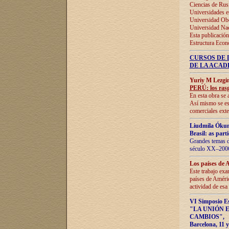
Ciencias de Rus
Universidades e
Universidad Obe
Universidad Na
Esta publicación
Estructura Econ
CURSOS DE 
DE LA ACAD
Yuriy M Lezgi
PERÚ: los rasg
En esta obra se 
Así mismo se est
comerciales exte
Liudmila Ókun
Brasil: as part
Grandes temas da
século XX–2006
Los países de 
Este trabajo exa
países de Améric
actividad de esa
VI Simposio E
"LA UNIÓN 
CAMBIOS"
,
Barcelona, 11 y