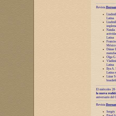
Revista
Iberoam
Liudmil
Latina
Liudmil
impleme
Natalia
activida
Latina
Francis
México 
Dánae D
manufac
Olga G.
Vladími
Latina
Ilya A.
Latina 
Lázar S.
brasile
El miércoles 28 
la nueva reali
aniversario del
Revista
Iberoam
Sergéy 
Pável A