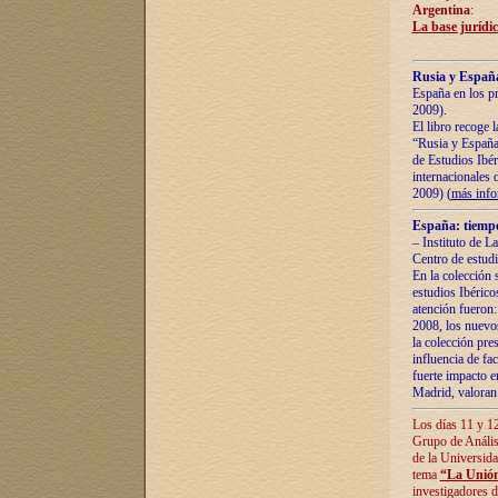
Argentina
:
La base jurídic
Rusia y España
España en los pr
2009).
El libro recoge 
“Rusia y España 
de Estudios Ibér
internacionales 
2009) (
más inf
España: tiempo
– Instituto de L
Centro de estud
En la colección 
estudios Ibérico
atención fueron:
2008, los nuevos
la colección pre
influencia de fac
fuerte impacto en
Madrid, valoran 
Los días 11 y 12
Grupo de Anális
de la Universida
tema
“La Unión
investigadores d