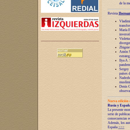
de la m
Revista
Iberoam
Vladímir
transfo
María E
inversi
Violett
diverge
Zbignie
Antón S
estrateg
Ilya A.
pandem
Sergey 
países 
Nadezhd
muslími
Denis G
observac
Nueva edición 
Rusia y España
La presente mono
serie de publica
consecuencias e
Además, los auto
España
>>>