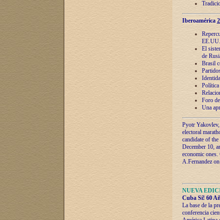
Tradici
Iberoamérica
2
Repercu
EE.UU
El sist
de Rusi
Brasil 
Partidos
Identida
Polític
Relacio
Foro de
Una apr
Pyotr Yakovlev,
electoral marath
candidate of the
December 10, and
economic ones. C
A.Fernandez on t
NUEVA EDICI
Cuba Sí! 60 Añ
La base de la pr
conferencia cien