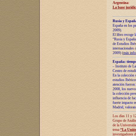
Argentina
:
La base jurídic
Rusia y España
España en los pr
2009).
El libro recoge 
“Rusia y España 
de Estudios Ibér
internacionales 
2009) (
más inf
España: tiempo
– Instituto de L
Centro de estud
En la colección 
estudios Ibérico
atención fueron:
2008, los nuevos
la colección pre
influencia de fac
fuerte impacto en
Madrid, valoran 
Los días 11 y 12
Grupo de Anális
de la Universida
tema
“La Unión
investigadores d