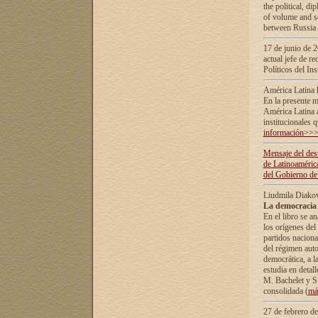
the political, d
of volume and sc
between Russia 
17 de junio de 2
actual jefe de r
Políticos del In
América Latina 
En la presente m
América Latina 
institucionales 
información>>
Mensaje del dest
de Latinoaméric
del Gobierno de
Liudmila Diako
La democracia 
En el libro se a
los orígenes del 
partidos naciona
del régimen auto
democrática, а l
estudia en detall
М. Bachelet у S.
consolidada (
má
27 de febrero d