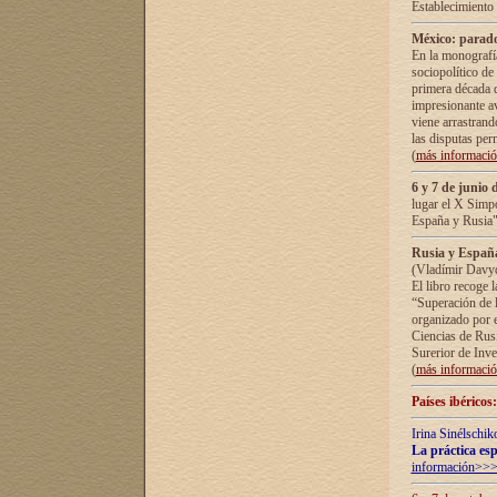
Establecimiento
México: parado
En la monografía
sociopolítico de
primera década d
impresionante a
viene arrastrand
las disputas pe
(
más informaci
6 y 7 de junio 
lugar el X Simp
España y Rusia"
Rusia y España 
(Vladímir Davyd
El libro recoge 
“Superación de l
organizado por e
Ciencias de Rus
Surerior de Inve
(
más informaci
Países ibéricos
Irina Sinélschik
La práctica esp
información>>