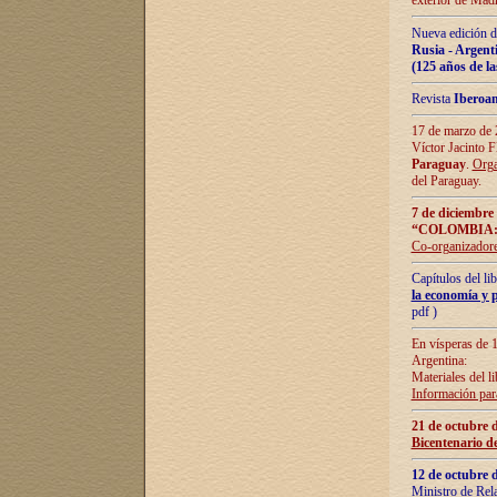
exterior de Madr
Nueva edición d
Rusia - Argent
(125 años de la
Revista
Iberoa
17 de marzo de 2
Víctor Jacinto 
Paraguay
.
Orga
del Paraguay.
7 de diciembre
“COLOMBIA:
Co-organizador
Capítulos del l
la economía y p
pdf )
En vísperas de 1
Argentina:
Materiales del li
Información para
21 de octubre 
Bicentenario d
12 de octubre 
Ministro de Rel