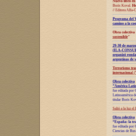
Nuevo libro en
Boris Koval.
He
// Editora Alfa-
Programa del 
camino a la coo
Obra colectiva
sostenible
"
29-30 de ma
(ILA-CONSULT
organizó ronda
argentinas de v
Terrorismo tra
internaciona
l 
Obra colectiva
”América Latin
fue editada por 
Latinoamérica de
titular Boris Ko
Salió a la luz el
Obra colectiva
“España: la tra
fue editada por 
Ciencias de Rus