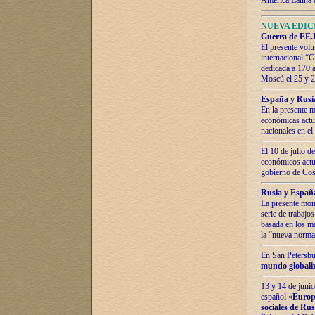
América Latina 
NUEVA EDICI
Guerra de EE.U
El presente volu
internacional “
dedicada a 170 
Moscú el 25 y 
España y Rusia:
En la presente m
económicas actua
nacionales en el
El 10 de julio d
económicos actua
gobierno de Cost
Rusia y España
La presente mono
serie de trabajo
basada en los ma
la “nueva norma
En San Petersbur
mundo globaliza
13 y 14 de junio
español «
Europa
sociales de Ru