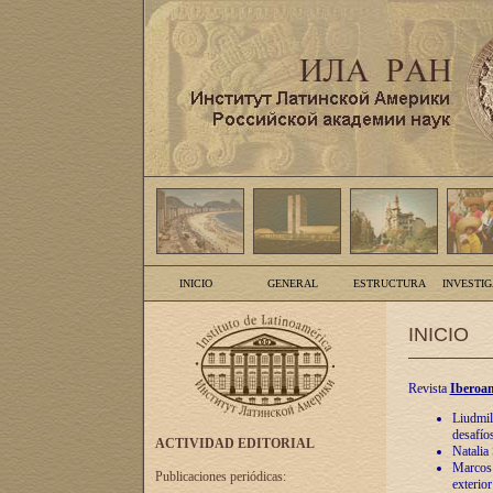
INICIO
GENERAL
ESTRUCTURA
INVESTI
INICIO
Revista
Iberoam
Liudmil
desafíos
ACTIVIDAD EDITORIAL
Natalia
Marcos A
Publicaciones periódicas:
exterio