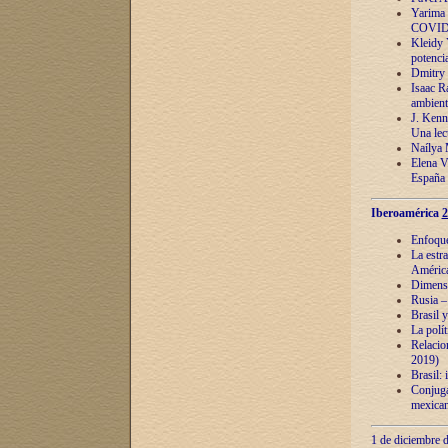
Yarima 
COVID
Kleidy 
potenci
Dmitry 
Isaac Ra
ambient
J. Kenn
Una lect
Naílya 
Elena 
España
Iberoamérica
2
Enfoques
La estr
América
Dimensi
Rusia – 
Brasil y
La polí
Relacion
2019)
Brasil: 
Conjugac
mexican
1 de diciembre d