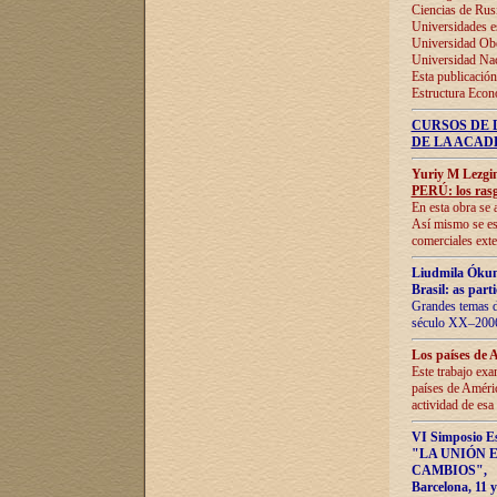
Ciencias de Rus
Universidades e
Universidad Obe
Universidad Na
Esta publicación
Estructura Econ
CURSOS DE 
DE LA ACAD
Yuriy M Lezgi
PERÚ: los rasg
En esta obra se 
Así mismo se est
comerciales exte
Liudmila Ókun
Brasil: as part
Grandes temas da
século XX–2006
Los países de 
Este trabajo exa
países de Améric
actividad de esa
VI Simposio E
"LA UNIÓN 
CAMBIOS"
,
Barcelona, 11 y