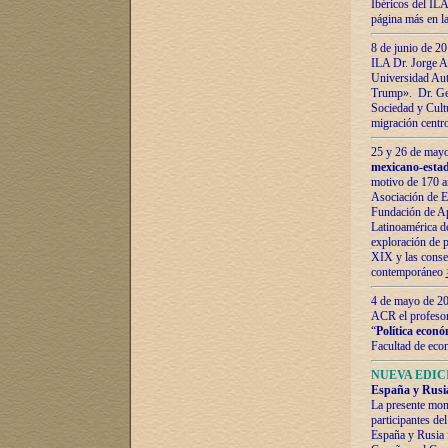
Ibéricos del ILA
página más en la
8 de junio de 20
ILA Dr. Jorge Al
Universidad Aut
Trump». Dr. Ger
Sociedad y Cultu
migración centr
25 y 26 de mayo 
mexicano-estad
motivo de 170 a
Asociación de E
Fundación de Ap
Latinoamérica d
exploración de p
XIX y las consec
contemporáneo
4 de mayo de 201
ACR el profeso
“
Política econó
Facultad de eco
NUEVA EDICI
España y Rusia 
La presente mono
participantes d
España y Rusia f