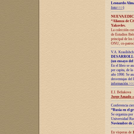
Leonardo Alm
foto>>>)
NUEVA EDIC
“Alianza de Civi
Yakovlev.
La colección con
de Estudios Ibér
principal de los
ONU, co-patroci
V.A. Krasílshch
DESARROLLO
(un ensayo del 
En el libro se a
per capita, de l
año 1990. Se ana
desventajas del 
información >>
E.I. Beliakova
Jorge Amado «r
Conferencia cien
“Rusia en el g
Se organiza por 
Universidad Rus
Noviembre de 
En vísperas de
1