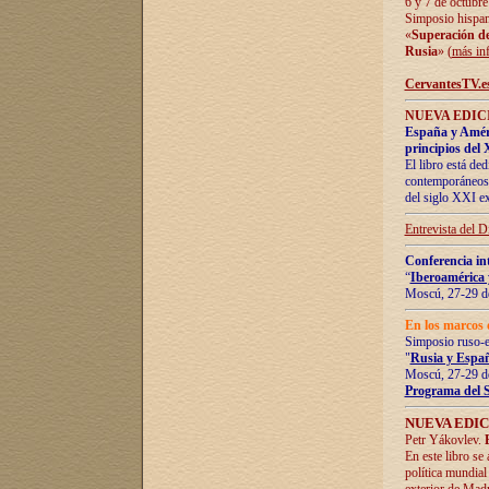
6 y 7 de octubre
Simposio hispan
«
Superación de 
Rusia
» (
más in
CervantesTV.e
NUEVA EDICI
España y Améric
principios del 
El libro está de
contemporáneos -
del siglo XXI ex
Entrevista del 
Conferencia in
“
Iberoamérica 
Moscú, 27-29 de
En los marcos 
Simposio ruso-
"
Rusia y Españ
Moscú, 27-29 de
Programa del 
NUEVA EDIC
Petr Yákovlev.
En este libro se
política mundial