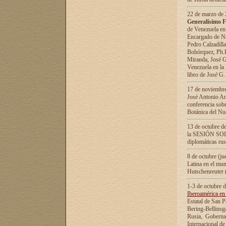
22 de marzo de 2
Generalísimo F
de Venezuela en
Encargado de Neg
Pedro Calzadilla
Bohórquez, Ph.D.
Miranda, José G
Venezuela en la 
libro de José G
17 de noviembre
José Antonio Am
conferencia sobr
Botánica del Nu
13 de octubre de
la SESIÓN SOLEM
diplomáticas rus
8 de octubre (j
Latina en el mun
Hutschenreuter 
1-3 de octubre 
Iberoamérica en 
Estatal de San P
Bering-Bellinsg
Rusia, Gobernac
Internacional de