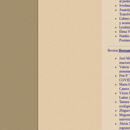
al pode
Svetlan
Anatoly
Transfo
Gabino 
y acumu
Lyudmil
Elena V.
Natalia
Postmod
Revista
Iberoam
José Ma
macroec
Valeria
monetari
Petr P.
COVID
Marta Is
Canese. 
Víctor 
Latina:
Tamara 
ecológi
Zbígnev
Magomed
univers
Alexis 
regiones