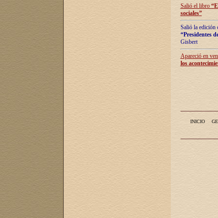
Salió el libro
“
E
sociales
”
Salió la edición
“Presidentes de
Gisbert
Apareció en vent
los acontecimie
INICIO
GE