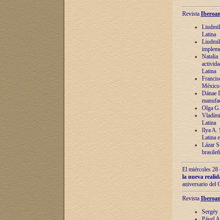
Revista
Iberoam
Liudmil
Latina
Liudmil
impleme
Natalia
activida
Latina
Francis
México 
Dánae D
manufac
Olga G.
Vladími
Latina
Ilya A.
Latina 
Lázar S.
brasile
El miércoles 28 
la nueva reali
aniversario del
Revista
Iberoam
Sergéy 
Pável A