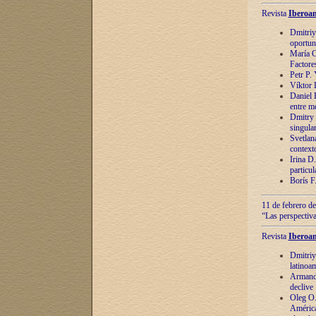
Revista
Iberoam
Dmitriy
oportun
María C
Factore
Petr P.
Víktor 
Daniel 
entre m
Dmitry 
singula
Svetlan
context
Irina D
particul
Borís F
11 de febrero de
“Las perspectiva
Revista
Iberoam
Dmitriy
latinoa
Armando
declive
Oleg O.
América