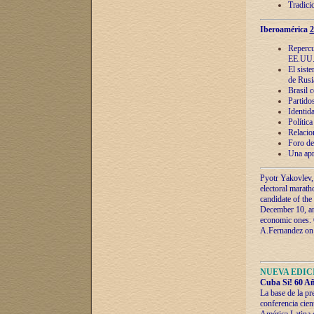
Tradici
Iberoamérica
2
Repercu
EE.UU
El sist
de Rusi
Brasil 
Partidos
Identida
Polític
Relacio
Foro de
Una apr
Pyotr Yakovlev,
electoral marath
candidate of the
December 10, and
economic ones. C
A.Fernandez on t
NUEVA EDICI
Cuba Sí! 60 Añ
La base de la pr
conferencia cien