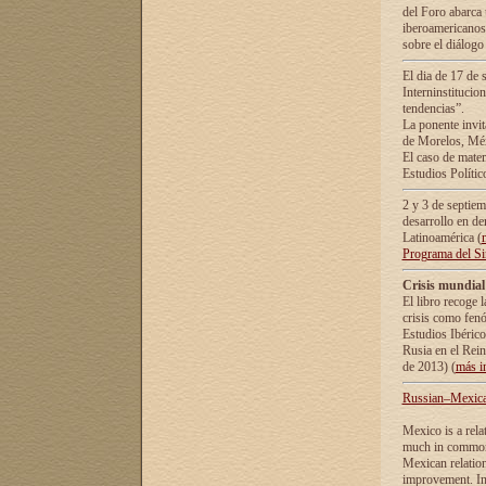
del Foro abarca 
iberoamericanos 
sobre el diálogo 
El dia de 17 de 
Interninstitucio
tendencias”.
La ponente inv
de Morelos, Méx
El caso de mate
Estudios Polític
2 y 3 de septie
desarrollo en de
Latinoamérica (
Programa del S
Crisis mundial
El libro recoge 
crisis como fen
Estudios Ibérico
Rusia en el Rei
de 2013) (
más i
Russian–Mexican
Mexico is a rela
much in common i
Mexican relation
improvement. In 