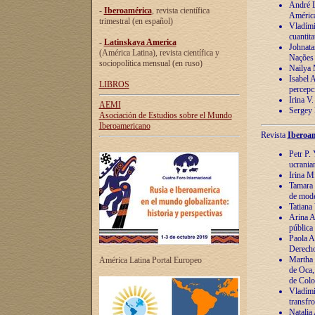
André Lu
-
Iberoamérica
, revista científica
América
trimestral (en español)
Vladímir
cuantita
-
Latinskaya America
Johnata
(América Latina), revista científica y
Nações
sociopolítica mensual (en ruso)
Nailya 
Isabel 
LIBROS
percepc
Irina V
AEMI
Sergey 
Asociación de Estudios sobre el Mundo
Iberoamericano
Revista
Iberoam
Petr P. 
ucrania
Irina M
Tamara 
de mode
Tatiana
Arina A
pública
Paola A
Derecho
Martha 
América Latina Portal Europeo
de Oca,
de Colo
Vladími
transfro
Natalia