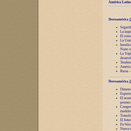
América Latina
Iberoamérica
2
Segurid
La izqu
El cons
La Unió
Insufic
Norte c
La Tripl
desarro
Tendenci
América
Rusia –
Iberoamérica
2
Dimensió
Experie
El acue
promoci
Competi
modelos
Transfo
El futu
En búsq
Nueva e