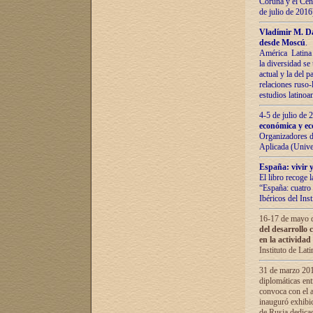
Coruña y el Cent
de julio de 201
Vladímir М. Da
desde Moscú
.
América Latina 
la diversidad se 
actual у lа del p
relaciones ruso-
estudios latino
4-5 de julio de
económica y ec
Organizadores d
Aplicada (Univ
España: vivir y
El libro recoge 
“España: cuatro 
Ibéricos del In
16-17 de mayo d
del desarrollo 
en la actividad
Instituto de La
31 de marzo 2016
diplomáticas en
convoca con el a
inauguró exhibi
de Rusia dedica