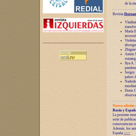
de la m
Revista
Iberoam
Vladímir
transfo
María E
inversi
Violett
diverge
Zbignie
Antón S
estrateg
Ilya A.
pandem
Sergey 
países 
Nadezhd
muslími
Denis G
observac
Nueva edición 
Rusia y España
La presente mono
serie de publica
consecuencias e
Además, los auto
España
>>>