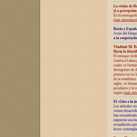
La visión de R
(La percepción
En la monografía
(
más informaci
Rusia y España
Actas del Simpo
a la cooperació
Vladímir M. D
Hacia la identi
El enfoque civil
América Latina pa
cuales se formar
divergentes de d
primera vez en l
de la estadística
siglos, se demue
peculiares y la 
región (
más inf
El «Giro a la 
Los artículos re
vienen desarroll
han encumbrado e
izquierda suscita
recopilación que
lector contempla