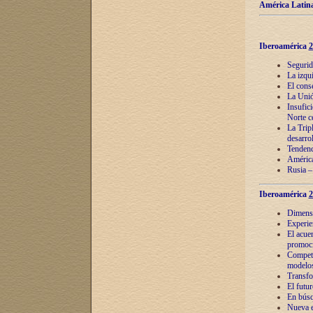
América Latina
Iberoamérica
2
Segurid
La izqu
El cons
La Unió
Insufic
Norte c
La Tripl
desarro
Tendenci
América
Rusia –
Iberoamérica
2
Dimensió
Experie
El acue
promoci
Competi
modelos
Transfo
El futu
En búsq
Nueva e