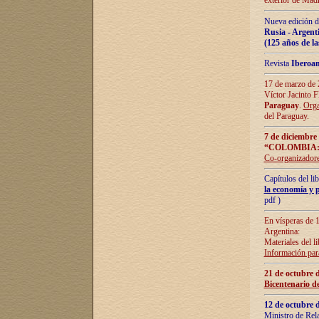
exterior de Madr
Nueva edición d
Rusia - Argent
(125 años de la
Revista
Iberoa
17 de marzo de 2
Víctor Jacinto 
Paraguay
.
Orga
del Paraguay.
7 de diciembre
“COLOMBIA:
Co-organizador
Capítulos del l
la economía y p
pdf )
En vísperas de 1
Argentina:
Materiales del li
Información para
21 de octubre 
Bicentenario d
12 de octubre 
Ministro de Rel