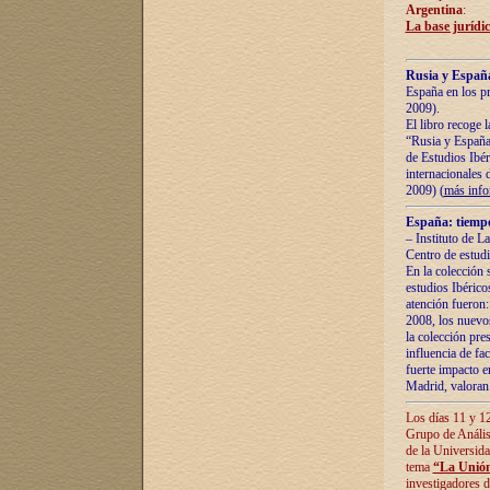
Argentina
:
La base jurídic
Rusia y España
España en los pr
2009).
El libro recoge 
“Rusia y España 
de Estudios Ibér
internacionales 
2009) (
más inf
España: tiempo
– Instituto de L
Centro de estud
En la colección 
estudios Ibérico
atención fueron:
2008, los nuevos
la colección pre
influencia de fac
fuerte impacto en
Madrid, valoran 
Los días 11 y 12
Grupo de Anális
de la Universida
tema
“La Unión
investigadores d