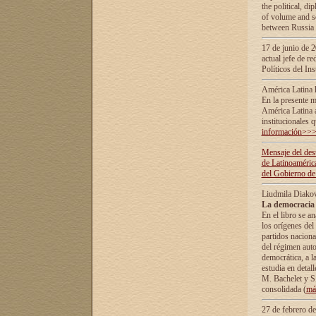
the political, d
of volume and sc
between Russia 
17 de junio de 2
actual jefe de r
Políticos del In
América Latina 
En la presente m
América Latina 
institucionales 
información>>
Mensaje del dest
de Latinoaméric
del Gobierno de
Liudmila Diako
La democracia 
En el libro se a
los orígenes del 
partidos naciona
del régimen auto
democrática, а l
estudia en detall
М. Bachelet у S.
consolidada (
má
27 de febrero d