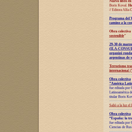
Nuevo libro en
Boris Koval.
He
// Editora Alfa-
Programa del 
camino a la coo
Obra colectiva
sostenible
"
29-30 de ma
(ILA-CONSULT
organizó ronda
argentinas de v
Terrorismo tra
internaciona
l 
Obra colectiva
”América Latin
fue editada por 
Latinoamérica de
titular Boris Ko
Salió a la luz el
Obra colectiva
“España: la tra
fue editada por 
Ciencias de Rus