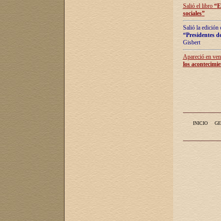
Salió el libro
“
E
sociales
”
Salió la edición
“Presidentes de
Gisbert
Apareció en vent
los acontecimie
INICIO
GE