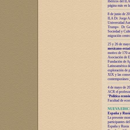
Ibéricos del ILA
página más en la
8 de junio de 20
ILA Dr. Jorge Al
Universidad Aut
Trump». Dr. Ger
Sociedad y Cultu
migración centr
25 y 26 de mayo 
mexicano-estad
motivo de 170 a
Asociación de E
Fundación de Ap
Latinoamérica d
exploración de p
XIX y las consec
contemporáneo
4 de mayo de 201
ACR el profeso
“
Política econó
Facultad de eco
NUEVA EDICI
España y Rusia 
La presente mono
participantes d
España y Rusia f