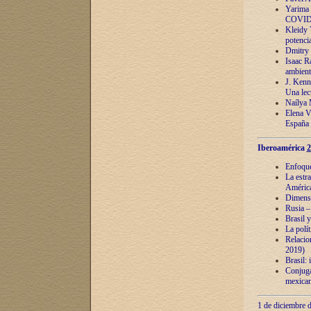
Yarima 
COVID
Kleidy 
potenci
Dmitry 
Isaac Ra
ambient
J. Kenn
Una lect
Naílya 
Elena 
España
Iberoamérica
2
Enfoques
La estr
América
Dimensi
Rusia – 
Brasil y
La polí
Relacion
2019)
Brasil: 
Conjugac
mexican
1 de diciembre d