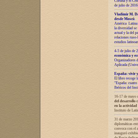
Coruña y el Cent
de julio de 201
Vladímir М. Da
desde Moscú
.
América Latina 
la diversidad se 
actual у lа del p
relaciones ruso-
estudios latino
4-5 de julio de
económica y ec
Organizadores d
Aplicada (Univ
España: vivir y
El libro recoge 
“España: cuatro 
Ibéricos del In
16-17 de mayo d
del desarrollo 
en la actividad
Instituto de La
31 de marzo 2016
diplomáticas en
convoca con el a
inauguró exhibi
de Rusia dedica