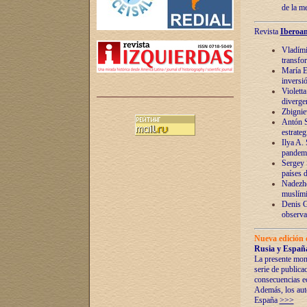
de la m
Revista
Iberoam
Vladímir
transfo
María E
inversi
Violett
diverge
Zbignie
Antón S
estrateg
Ilya A.
pandem
Sergey 
países 
Nadezhd
muslími
Denis G
observac
Nueva edición 
Rusia y España
La presente mono
serie de publica
consecuencias e
Además, los auto
España
>>>