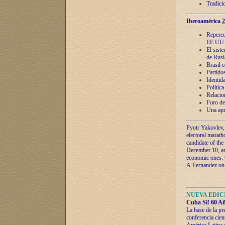
Tradici
Iberoamérica
2
Repercu
EE.UU
El sist
de Rusi
Brasil 
Partidos
Identida
Polític
Relacio
Foro de
Una apr
Pyotr Yakovlev,
electoral marath
candidate of the
December 10, and
economic ones. C
A.Fernandez on t
NUEVA EDICI
Cuba Sí! 60 Añ
La base de la pr
conferencia cien