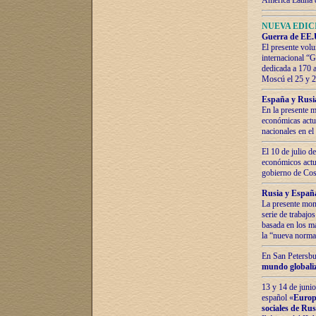
América Latina 
NUEVA EDICI
Guerra de EE.U
El presente volu
internacional “
dedicada a 170 
Moscú el 25 y 
España y Rusia:
En la presente m
económicas actua
nacionales en el
El 10 de julio d
económicos actua
gobierno de Cost
Rusia y España
La presente mono
serie de trabajo
basada en los ma
la “nueva norma
En San Petersbur
mundo globaliza
13 y 14 de junio
español «
Europa
sociales de Ru