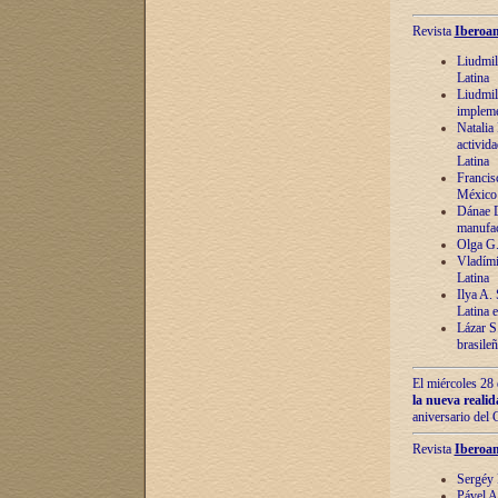
Revista
Iberoam
Liudmil
Latina
Liudmil
impleme
Natalia
activida
Latina
Francis
México 
Dánae D
manufac
Olga G.
Vladími
Latina
Ilya A.
Latina 
Lázar S.
brasile
El miércoles 28 
la nueva reali
aniversario del
Revista
Iberoam
Sergéy 
Pável A