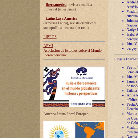
André Lu
-
Iberoamérica
, revista científica
América
trimestral (en español)
Vladímir
cuantita
-
Latinskaya America
Johnata
(América Latina), revista científica y
Nações
sociopolítica mensual (en ruso)
Nailya 
Isabel 
LIBROS
percepc
Irina V
AEMI
Sergey 
Asociación de Estudios sobre el Mundo
Iberoamericano
Revista
Iberoam
Petr P. 
ucrania
Irina M
Tamara 
de mode
Tatiana
Arina A
pública
Paola A
Derecho
Martha 
América Latina Portal Europeo
de Oca,
de Colo
Vladími
transfro
Natalia