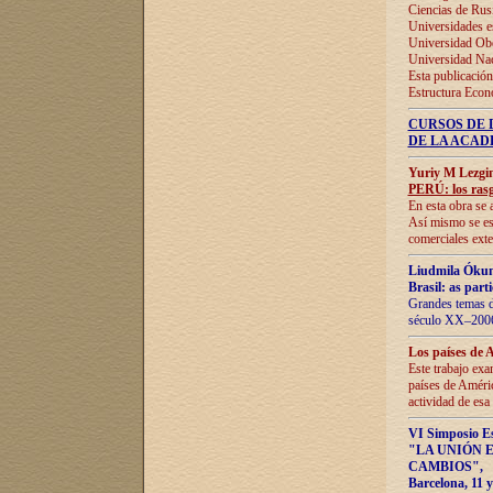
Ciencias de Rus
Universidades e
Universidad Obe
Universidad Na
Esta publicación
Estructura Econ
CURSOS DE 
DE LA ACAD
Yuriy M Lezgi
PERÚ: los rasg
En esta obra se 
Así mismo se est
comerciales exte
Liudmila Ókun
Brasil: as part
Grandes temas da
século XX–2006
Los países de 
Este trabajo exa
países de Améric
actividad de esa
VI Simposio E
"LA UNIÓN 
CAMBIOS"
,
Barcelona, 11 y