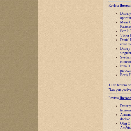
Revista
Iberoam
Dmitriy
oportun
María C
Factore
Petr P.
Víktor 
Daniel 
entre m
Dmitry 
singula
Svetlan
context
Irina D
particul
Borís F
11 de febrero de
“Las perspectiva
Revista
Iberoam
Dmitriy
latinoa
Armando
declive
Oleg O.
América