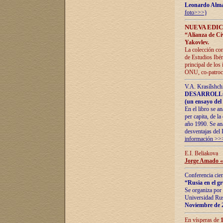
Leonardo Alm
foto>>>)
NUEVA EDIC
“Alianza de Civi
Yakovlev.
La colección con
de Estudios Ibér
principal de los
ONU, co-patroci
V.A. Krasílshch
DESARROLLO
(un ensayo del 
En el libro se a
per capita, de l
año 1990. Se ana
desventajas del 
información >>
E.I. Beliakova
Jorge Amado «r
Conferencia cien
“Rusia en el g
Se organiza por 
Universidad Rus
Noviembre de 
En vísperas de
1