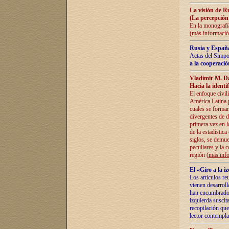
La visión de R
(La percepción
En la monografía
(
más informaci
Rusia y España
Actas del Simpo
a la cooperació
Vladímir M. D
Hacia la identi
El enfoque civil
América Latina pa
cuales se formar
divergentes de d
primera vez en l
de la estadística
siglos, se demue
peculiares y la 
región (
más inf
El «Giro a la 
Los artículos re
vienen desarroll
han encumbrado e
izquierda suscita
recopilación que
lector contempla