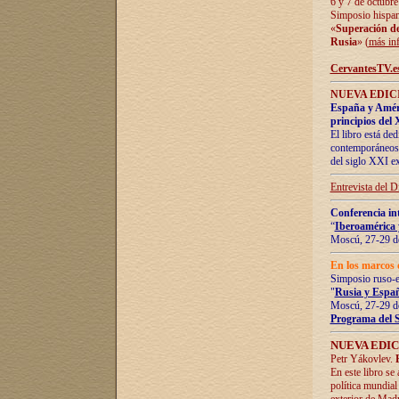
6 y 7 de octubre
Simposio hispan
«
Superación de 
Rusia
» (
más in
CervantesTV.e
NUEVA EDICI
España y Améric
principios del 
El libro está de
contemporáneos -
del siglo XXI ex
Entrevista del 
Conferencia in
“
Iberoamérica 
Moscú, 27-29 de
En los marcos 
Simposio ruso-
"
Rusia y Españ
Moscú, 27-29 de
Programa del 
NUEVA EDIC
Petr Yákovlev.
En este libro se
política mundial