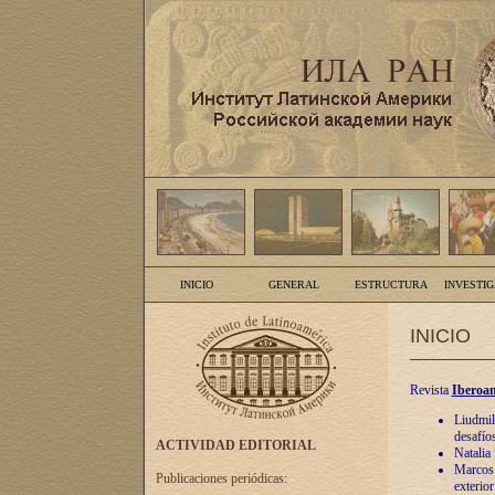
INICIO
GENERAL
ESTRUCTURA
INVESTI
INICIO
Revista
Iberoam
Liudmil
desafíos
ACTIVIDAD EDITORIAL
Natalia
Marcos A
Publicaciones periódicas:
exterio