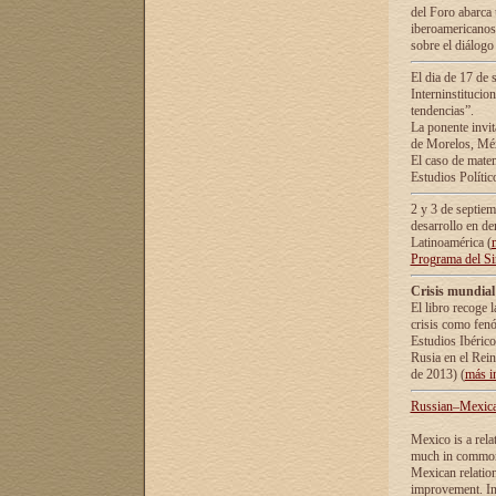
del Foro abarca 
iberoamericanos 
sobre el diálogo 
El dia de 17 de 
Interninstitucio
tendencias”.
La ponente inv
de Morelos, Méx
El caso de mate
Estudios Polític
2 y 3 de septie
desarrollo en de
Latinoamérica (
Programa del S
Crisis mundial
El libro recoge 
crisis como fen
Estudios Ibérico
Rusia en el Rei
de 2013) (
más i
Russian–Mexican
Mexico is a rela
much in common i
Mexican relation
improvement. In 