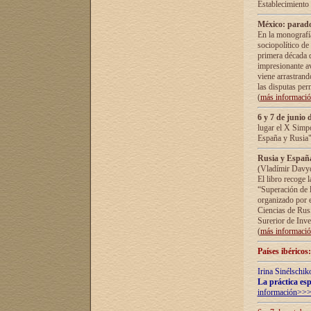
Establecimiento
México: parado
En la monografía
sociopolítico de
primera década d
impresionante a
viene arrastrand
las disputas pe
(
más informaci
6 y 7 de junio 
lugar el X Simp
España y Rusia"
Rusia y España 
(Vladímir Davyd
El libro recoge 
“Superación de l
organizado por e
Ciencias de Rus
Surerior de Inve
(
más informaci
Países ibéricos
Irina Sinélschik
La práctica esp
información>>