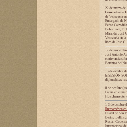
22 de marzo de 2
Generalísimo F
de Venezuela en
Encargado de Neg
Pedro Calzadilla
Bohórquez, Ph.D.
Miranda, José G
Venezuela en la 
libro de José G
17 de noviembre
José Antonio Am
conferencia sobr
Botánica del Nu
13 de octubre de
la SESIÓN SOLEM
diplomáticas rus
8 de octubre (j
Latina en el mun
Hutschenreuter 
1-3 de octubre 
Iberoamérica en 
Estatal de San P
Bering-Bellinsg
Rusia, Gobernac
Internacional de