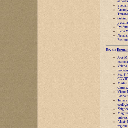
al pode
Svetlan
Anatoly
Transfo
Gabino 
y acumu
Lyudmil
Elena V.
Natalia
Postmod
Revista
Iberoam
José Ma
macroec
Valeria
monetari
Petr P.
COVID
Marta Is
Canese. 
Víctor 
Latina:
Tamara 
ecológi
Zbígnev
Magomed
univers
Alexis 
regiones