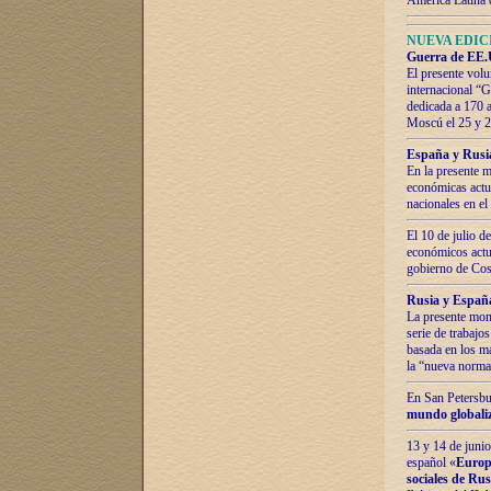
América Latina 
NUEVA EDICI
Guerra de EE.U
El presente volu
internacional “
dedicada a 170 
Moscú el 25 y 
España y Rusia:
En la presente m
económicas actua
nacionales en el
El 10 de julio d
económicos actua
gobierno de Cost
Rusia y España
La presente mono
serie de trabajo
basada en los ma
la “nueva norma
En San Petersbur
mundo globaliza
13 y 14 de junio
español «
Europa
sociales de Ru