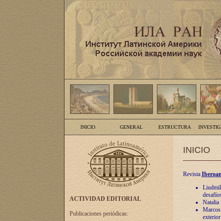
INICIO
GENERAL
ESTRUCTURA
INVESTI
INICIO
Revista
Iberoam
Liudmil
desafíos
ACTIVIDAD EDITORIAL
Natalia
Marcos A
Publicaciones periódicas:
exterio