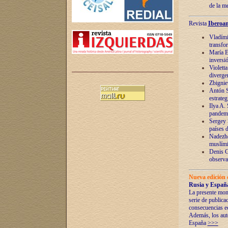
de la m
Revista
Iberoam
Vladímir
transfo
María E
inversi
Violett
diverge
Zbignie
Antón S
estrateg
Ilya A.
pandem
Sergey 
países 
Nadezhd
muslími
Denis G
observac
Nueva edición 
Rusia y España
La presente mono
serie de publica
consecuencias e
Además, los auto
España
>>>