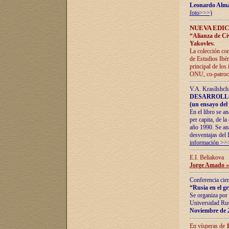
Leonardo Alm
foto>>>)
NUEVA EDIC
“Alianza de Civi
Yakovlev.
La colección con
de Estudios Ibér
principal de los
ONU, co-patroci
V.A. Krasílshch
DESARROLLO
(un ensayo del 
En el libro se a
per capita, de l
año 1990. Se ana
desventajas del 
información >>
E.I. Beliakova
Jorge Amado «r
Conferencia cien
“Rusia en el g
Se organiza por 
Universidad Rus
Noviembre de 
En vísperas de
1