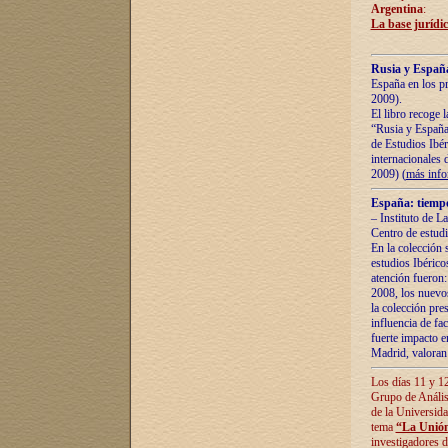
Argentina
:
La base jurídic
Rusia y España
España en los pr
2009).
El libro recoge 
“Rusia y España 
de Estudios Ibér
internacionales 
2009) (
más inf
España: tiempo
– Instituto de L
Centro de estud
En la colección 
estudios Ibérico
atención fueron:
2008, los nuevos
la colección pre
influencia de fac
fuerte impacto en
Madrid, valoran 
Los días 11 y 12
Grupo de Anális
de la Universida
tema
“La Unión
investigadores d