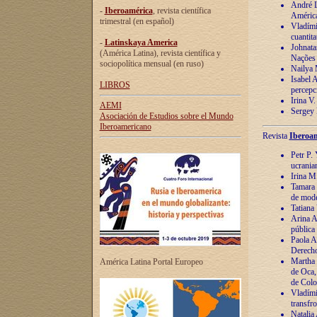
André Lu
-
Iberoamérica
, revista científica
América
trimestral (en español)
Vladímir
cuantita
-
Latinskaya America
Johnata
(América Latina), revista científica y
Nações
sociopolítica mensual (en ruso)
Nailya 
Isabel 
LIBROS
percepc
Irina V
AEMI
Sergey 
Asociación de Estudios sobre el Mundo
Iberoamericano
Revista
Iberoam
Petr P. 
ucrania
Irina M
Tamara 
de mode
Tatiana
Arina A
pública
Paola A
Derecho
Martha 
América Latina Portal Europeo
de Oca,
de Colo
Vladími
transfro
Natalia