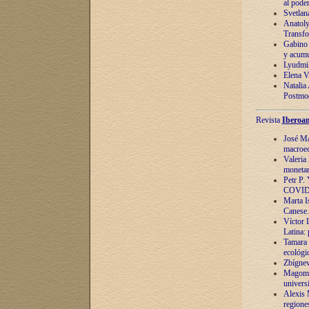
al pode
Svetlan
Anatoly
Transfo
Gabino 
y acumu
Lyudmil
Elena V.
Natalia
Postmod
Revista
Iberoam
José Ma
macroec
Valeria
monetari
Petr P.
COVID
Marta Is
Canese. 
Víctor 
Latina:
Tamara 
ecológi
Zbígnev
Magomed
univers
Alexis 
regiones