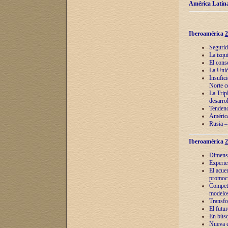
América Latina
Iberoamérica
2
Segurid
La izqu
El cons
La Unió
Insufic
Norte c
La Tripl
desarro
Tendenci
América
Rusia –
Iberoamérica
2
Dimensió
Experie
El acue
promoci
Competi
modelos
Transfo
El futu
En búsq
Nueva e