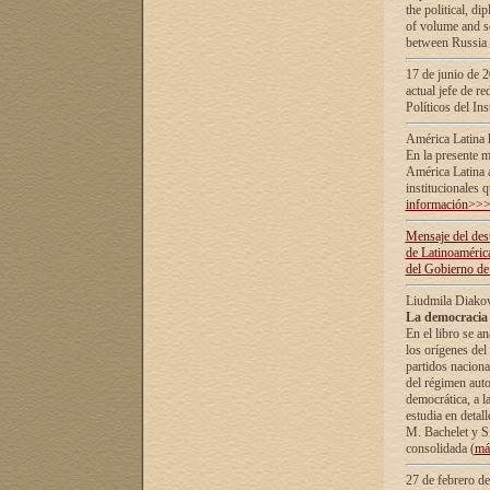
the political, d
of volume and sc
between Russia 
17 de junio de 2
actual jefe de r
Políticos del In
América Latina 
En la presente m
América Latina 
institucionales 
información>>
Mensaje del dest
de Latinoaméric
del Gobierno de
Liudmila Diako
La democracia 
En el libro se a
los orígenes del 
partidos naciona
del régimen auto
democrática, а l
estudia en detall
М. Bachelet у S.
consolidada (
má
27 de febrero d