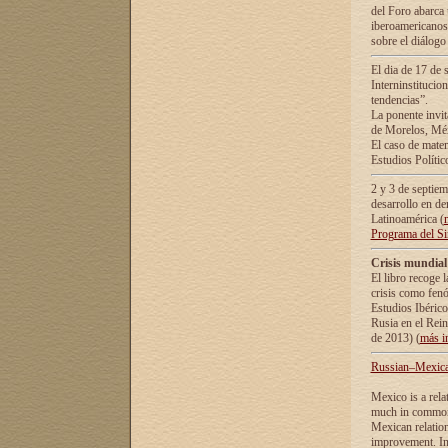
del Foro abarca 
iberoamericanos 
sobre el diálogo 
El dia de 17 de 
Interninstitucio
tendencias”.
La ponente inv
de Morelos, Méx
El caso de mate
Estudios Polític
2 y 3 de septie
desarrollo en de
Latinoamérica (
Programa del S
Crisis mundial
El libro recoge 
crisis como fen
Estudios Ibérico
Rusia en el Rei
de 2013) (
más i
Russian–Mexican
Mexico is a rela
much in common i
Mexican relation
improvement. In 