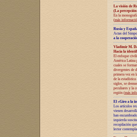
La visión de R
(La percepción
En la monografía
(
más informaci
Rusia y España
Actas del Simpo
a la cooperació
Vladímir M. D
Hacia la identi
El enfoque civil
América Latina pa
cuales se formar
divergentes de d
primera vez en l
de la estadística
siglos, se demue
peculiares y la 
región (
más inf
El «Giro a la 
Los artículos re
vienen desarroll
han encumbrado e
izquierda suscita
recopilación que
lector contempla