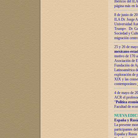
Ibéricos del ILA
página más en la
8 de junio de 20
ILA Dr. Jorge Al
Universidad Aut
Trump». Dr. Ger
Sociedad y Cultu
migración centr
25 y 26 de mayo 
mexicano-estad
motivo de 170 a
Asociación de E
Fundación de Ap
Latinoamérica d
exploración de p
XIX y las consec
contemporáneo
4 de mayo de 201
ACR el profeso
“
Política econó
Facultad de eco
NUEVA EDICI
España y Rusia 
La presente mono
participantes d
España y Rusia f