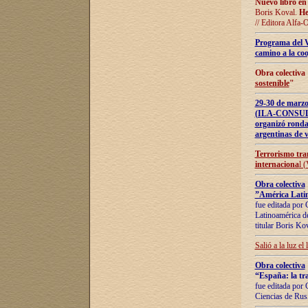
Nuevo libro en
Boris Koval.
He
// Editora Alfa-
Programa del 
camino a la coo
Obra colectiva
sostenible
"
29-30 de ma
(ILA-CONSULT
organizó ronda
argentinas de v
Terrorismo tra
internaciona
l 
Obra colectiva
”América Latin
fue editada por 
Latinoamérica de
titular Boris Ko
Salió a la luz el
Obra colectiva
“España: la tra
fue editada por 
Ciencias de Rus