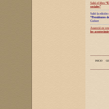
Salió el libro
“
E
sociales
”
Salió la edición
“Presidentes de
Gisbert
Apareció en vent
los acontecimie
INICIO
GE