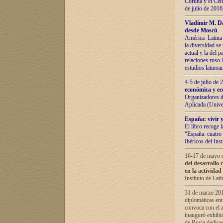
Coruña y el Cent
de julio de 201
Vladímir М. Da
desde Moscú
.
América Latina 
la diversidad se 
actual у lа del p
relaciones ruso-
estudios latino
4-5 de julio de
económica y ec
Organizadores d
Aplicada (Univ
España: vivir y
El libro recoge 
“España: cuatro 
Ibéricos del In
16-17 de mayo d
del desarrollo 
en la actividad
Instituto de La
31 de marzo 2016
diplomáticas en
convoca con el a
inauguró exhibi
de Rusia dedica