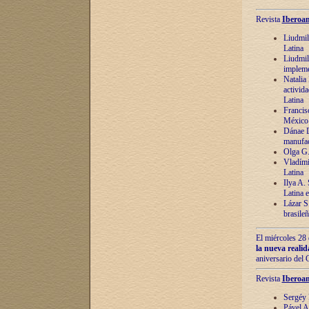
Revista
Iberoam
Liudmil
Latina
Liudmil
impleme
Natalia
activida
Latina
Francis
México 
Dánae D
manufac
Olga G.
Vladími
Latina
Ilya A.
Latina 
Lázar S.
brasile
El miércoles 28 
la nueva reali
aniversario del
Revista
Iberoam
Sergéy 
Pável A