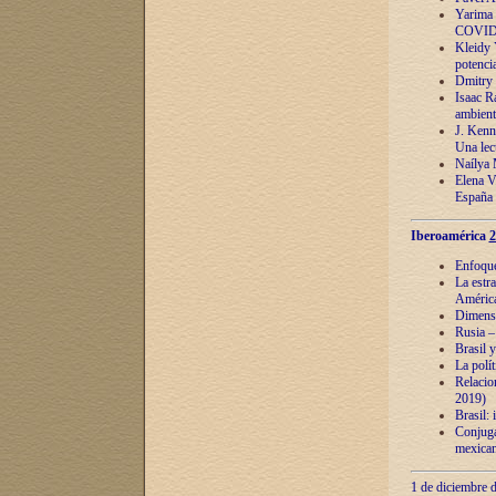
Yarima 
COVID
Kleidy 
potenci
Dmitry 
Isaac Ra
ambient
J. Kenn
Una lect
Naílya 
Elena 
España
Iberoamérica
2
Enfoques
La estr
América
Dimensi
Rusia – 
Brasil y
La polí
Relacion
2019)
Brasil: 
Conjugac
mexican
1 de diciembre d