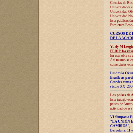
Ciencias de Rus
Universidades e
Universidad Obe
Universidad Na
Esta publicación
Estructura Econ
CURSOS DE 
DE LA ACAD
Yuriy M Lezgi
PERÚ: los rasg
En esta obra se 
Así mismo se est
comerciales exte
Liudmila Ókun
Brasil: as part
Grandes temas da
século XX–2006
Los países de 
Este trabajo exa
países de Améric
actividad de esa
VI Simposio E
"LA UNIÓN 
CAMBIOS"
,
Barcelona, 11 y