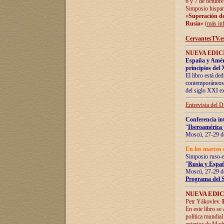
6 y 7 de octubre
Simposio hispan
«
Superación de 
Rusia
» (
más in
CervantesTV.e
NUEVA EDICI
España y Améric
principios del 
El libro está de
contemporáneos -
del siglo XXI ex
Entrevista del 
Conferencia in
“
Iberoamérica 
Moscú, 27-29 de
En los marcos 
Simposio ruso-
"
Rusia y Españ
Moscú, 27-29 de
Programa del 
NUEVA EDIC
Petr Yákovlev.
En este libro se
política mundial