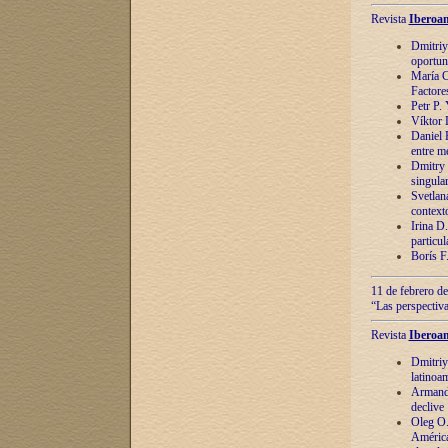
Revista
Iberoam
Dmitriy
oportun
María C
Factore
Petr P.
Víktor 
Daniel 
entre m
Dmitry 
singula
Svetlan
context
Irina D
particul
Borís F
11 de febrero de
“Las perspectiva
Revista
Iberoam
Dmitriy
latinoa
Armando
declive
Oleg O.
América