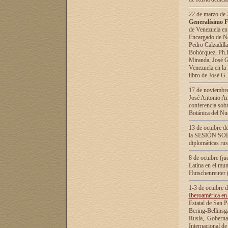
22 de marzo de 2
Generalísimo F
de Venezuela en
Encargado de Neg
Pedro Calzadilla
Bohórquez, Ph.D.
Miranda, José G
Venezuela en la 
libro de José G
17 de noviembre
José Antonio Am
conferencia sobr
Botánica del Nu
13 de octubre de
la SESIÓN SOLEM
diplomáticas rus
8 de octubre (j
Latina en el mun
Hutschenreuter 
1-3 de octubre 
Iberoamérica en 
Estatal de San P
Bering-Bellinsg
Rusia, Gobernac
Internacional de