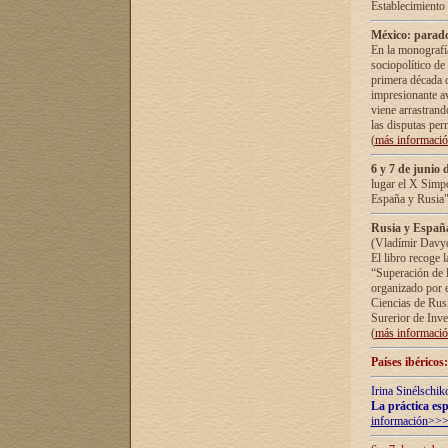
Establecimiento
México: parado
En la monografía
sociopolítico de
primera década d
impresionante a
viene arrastrand
las disputas pe
(
más informaci
6 y 7 de junio 
lugar el X Simp
España y Rusia"
Rusia y España 
(Vladímir Davyd
El libro recoge 
“Superación de l
organizado por e
Ciencias de Rus
Surerior de Inve
(
más informaci
Países ibéricos
Irina Sinélschik
La práctica esp
información>>