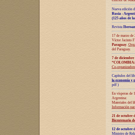
exterior de Madr
Nueva edición d
Rusia - Argent
(125 años de la
Revista
Iberoa
17 de marzo de 2
Víctor Jacinto 
Paraguay
.
Orga
del Paraguay.
7 de diciembre
“COLOMBIA:
Co-organizador
Capítulos del l
la economía y p
pdf )
En vísperas de 1
Argentina:
Materiales del li
Información para
21 de octubre 
Bicentenario d
12 de octubre 
Ministro de Rel