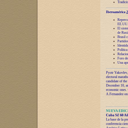
Tradici
Iberoamérica
2
Repercu
EE.UU
El sist
de Rusi
Brasil 
Partidos
Identida
Polític
Relacio
Foro de
Una apr
Pyotr Yakovlev,
electoral marath
candidate of the
December 10, and
economic ones. C
A.Fernandez on t
NUEVA EDICI
Cuba Sí! 60 Añ
La base de la pr
conferencia cien