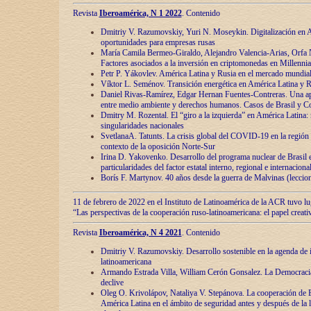
Revista
Iberoamérica, N 1 2022
. Contenido
Dmitriy V. Razumovskiy, Yuri N. Moseykin. Digitalización en A
oportunidades para empresas rusas
María Camila Bermeo-Giraldo, Alejandro Valencia-Arias, Orfa N
Factores asociados a la inversión en criptomonedas en Millennia
Petr P. Yákovlev. América Latina y Rusia en el mercado mundial
Víktor L. Seménov. Transición energética en América Latina y R
Daniel Rivas-Ramírez, Edgar Hernan Fuentes-Contreras. Una ap
entre medio ambiente y derechos humanos. Casos de Brasil y C
Dmitry M. Rozental. El “giro a la izquierda” en América Latina:
singularidades nacionales
SvetlanaA. Tatunts. La crisis global del COVID-19 en la región 
contexto de la oposición Norte-Sur
Irina D. Yakovenko. Desarrollo del programa nuclear de Brasil
particularidades del factor estatal interno, regional e internaciona
Borís F. Martynov. 40 años desde la guerra de Malvinas (leccion
11 de febrero de 2022 en el Instituto de Latinoamérica de la ACR tuvo l
“Las perspectivas de la cooperación ruso-latinoamericana: el papel creati
Revista
Iberoamérica, N 4 2021
. Contenido
Dmitriy V. Razumovskiy. Desarrollo sostenible en la agenda de 
latinoamericana
Armando Estrada Villa, William Cerón Gonsalez. La Democracia:
declive
Oleg O. Krivolápov, Nataliya V. Stepánova. La cooperación de 
América Latina en el ámbito de seguridad antes y después de la 