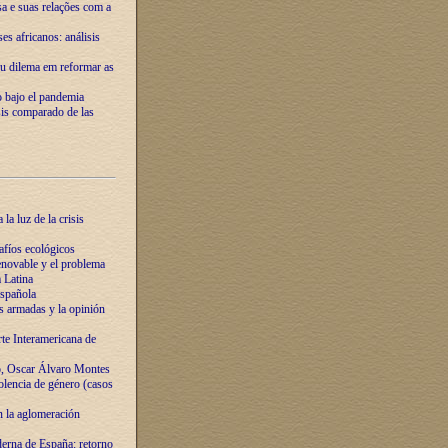
ssa e suas relações com a
es africanos: análisis
eu dilema em reformar as
o bajo el pandemia
sis comparado de las
la luz de la crisis
afíos ecológicos
novable y el problema
 Latina
española
s armadas y la opinión
te Interamericana de
o, Oscar Álvaro Montes
olencia de género (casos
n la aglomeración
erna de España: retorno