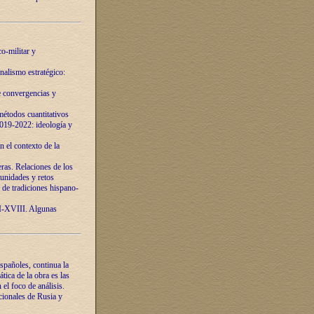
o-militar y
nalismo estratégico:
e convergencias y
étodos cuantitativos
019-2022: ideología y
 el contexto de la
ras. Relaciones de los
unidades y retos
 de tradiciones hispano-
VI-XVIII. Algunas
spañoles, continua la
tica de la obra es las
l foco de análisis.
cionales de Rusia y