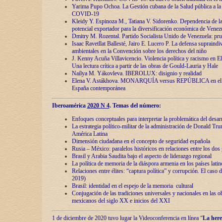
Yarima Pupo Ochoa. La Gestión cubana de la Salud pública a la 
COVID-19
Kleidy Y. Espinoza M., Tatiana V. Sidorenko. Dependencia de la 
potencial exportador para la diversificación económica de Venez
Dmitry M. Rozental. Partido Socialista Unido de Venezuela: prue
Isaac Ravetllat Ballesté, Jairo E. Lucero P. La defensa supraindi
ambientales en la Convención sobre los derechos del niño
J. Kenny Acuña Villavicencio. Violencia política y racismo en E
Una lectura crítica a partir de las obras de Gould-Lauria y Hale
Naílya M. Yákovleva. IBEROLUX: disignio y realidad
Elena V. Astákhova. MONARQUÍA versus REPÚBLICA en el dis
España contemporánea
Iberoamérica
2020 N 4
. Temas del número:
Enfoques conceptuales para interpretar la problemática del desarr
La estrategia político-militar de la administración de Donald Tr
América Latina
Dimensión ciudadana en el concepto de seguridad española
Rusia – México: paralelos históricos en relaciones entre los dos 
Brasil y Arabia Saudita bajo el aspecto de liderazgo regional
La política de memoria de la diáspora armenia en los países lati
Relaciones entre élites: “captura política” y corrupción. El caso
2019)
Brasil: identidad en el espejo de la memoria cultural
Conjugación de las tradiciones universales y nacionales en las ob
mexicanos del siglo XX e inicios del XXI
1 de diciembre de 2020 tuvo lugar la Videoconferencia en línea “
La here