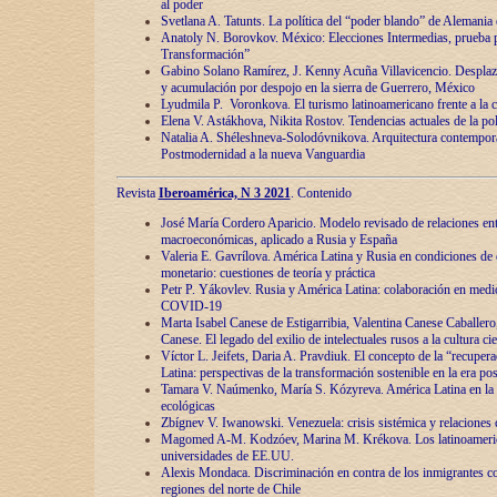
al poder
Svetlana A. Tatunts. La política del “poder blando” de Alemania
Anatoly N. Borovkov. México: Elecciones Intermedias, prueba p
Transformación”
Gabino Solano Ramírez, J. Kenny Acuña Villavicencio. Desplaz
y acumulación por despojo en la sierra de Guerrero, México
Lyudmila P. Voronkova. El turismo latinoamericano frente a la c
Elena V. Astákhova, Nikita Rostov. Tendencias actuales de la pol
Natalia A. Shéleshneva-Solodóvnikova. Arquitectura contemporá
Postmodernidad a la nueva Vanguardia
Revista
Iberoamérica, N 3 2021
. Contenido
José María Cordero Aparicio. Modelo revisado de relaciones ent
macroeconómicas, aplicado a Rusia y España
Valeria E. Gavrílova. América Latina y Rusia en condiciones de d
monetario: cuestiones de teoría y práctica
Petr P. Yákovlev. Rusia y América Latina: colaboración en medi
COVID-19
Marta Isabel Canese de Estigarribia, Valentina Canese Caballero, 
Canese. El legado del exilio de intelectuales rusos a la cultura ci
Víctor L. Jeifets, Daria A. Pravdiuk. El concepto de la “recuper
Latina: perspectivas de la transformación sostenible en la era p
Tamara V. Naúmenko, María S. Kózyreva. América Latina en la 
ecológicas
Zbígnev V. Iwanowski. Venezuela: crisis sistémica y relaciones c
Magomed A-M. Kodzóev, Marina M. Krékova. Los latinoameric
universidades de EE.UU.
Alexis Mondaca. Discriminación en contra de los inmigrantes c
regiones del norte de Chile