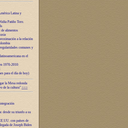
mérica Latina y
idia Patiño Toro.
ls
 de alimentos
usia
roximación a la relación
olombia
 regularidades comunes y
latinoamericana en el
 en 1970-2010:
l
es para el día de hoy)
ugar la Mesa redonda
vo de la cultura”
>>>
integración
 desde su triunfo a su
EE.UU. con países de
llegada de Joseph Biden