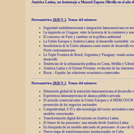
América Latina, un homenaje a Manuel Zapata Olivella en el año d
Iberoamérica
2020 N 3
.
Temas del número:
Seguridad multidimensional e integración latinoamericana en tie
La izquierda en Uruguay: entre la herencia de lа comintern y nue
El consenso de París y cambios en la política ambiental
La Unión Europea y América Latina: el desarrollo sostenible con
Insuficiencia de la Unión aduanera como motor de desarrollo ec
Norte centroamericano
La Triple Frontera de Brasil, Argentina y Paraguay: estado actual
desarrollo
Tendencias de la urbanización política en Ceuta, Melilla y Gibral
América Latina y el Oriente Próximo: evolución de las relacione
Rusia – España: las relaciones económico-comerciales
Iberoamérica
2020 N 2
.
Temas del número:
Dimensión global de la transición latinoamericana al desarrollo s
Experiencia latinoamericana de alianza público-privada
El acuerdo comercial entre la Unión Europea y el MERCOSUR
promoción de los negocios nacionales
Competitividad, I+D y alta tecnología del sector aeronáutico me
modelos estructurales
Transformación digital del turismo en América Latina
El futuro de las pensiones: una mirada desde América Latina
En búsqueda de un modelo adecuado de pensiones: el caso de E
Nueva etapa de transformaciones institucionales en Cuba