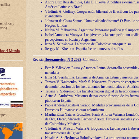
André Luiz Reis da Silva, Lilia E. Ilikova. A política externa ru
entífica
América Latina e o Brasil
Vladímir A. Goliney. Cooperación bilateral de Brasil con los país
cuantitativo
Johnatan da Costa Santos. Uma realidade distante? O Brasil e s
ientífica y
Nações Unidas
ruso)
Nailya M. Yákovleva. Argentina: Panorama político y el impact
Isabel Antonieta Morayta. Los jóvenes y la corrupción: un análi
percepciones en Rusia y Argentina
Irina V. Selivánova. La historia de Colombia: enfoque ruso
Sergey M. Khenkin. España frente a nuevos desafíos
obre el Mundo
Revista
Iberoamérica, N 3 2022
. Contenido
Petr P. Yákovlev. Rusia y América Latina: desarrollo sostenible a 
ucraniana
Irina M. Vershínina. La minería de América Latina y nuevos des
Tamara V. Naúmenko, María S. Kózyreva. Fuentes de energía re
de modernización de los instrumentos institucionales en América
Tatiana V. Sidorenko. La transformación digital de la economía 
Arina A. Andréeva. Misiones de paz como función de las fuerza
pública en España
Paola Andrea Acosta-Alvarado. Medidas provisionales de la Cor
Derechos Humanos: el caso colombiano
Martha Elisa Nateras González, Paula Andrea Valencia Londoñ
ropeo
de Oca, Oscar, Marisela Pacheco Arrieta. Protestas sociales y vi
de Colombia y México)
Vladímir A. Matsur, Valería A. Bogdánova. La diáspora árabe e
transfronteriza de Iguazú
Natalia A. Shéleshneva-Solodóvnikova. La arquitectura postmod