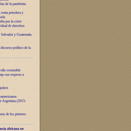
luz de la pandemia
renta petrolera y
uela
ba por la crisis
vidual de derechos
l Salvador y Guatemala.
curso político de la
ollo sostenible
ump con respecto a
países
noamericanos
 de Argentina (2015-
ras de los pintores
ncia africana en