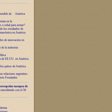
ostenible de América
emia en la
o señal para actuar?
de los resultados de
farmacéutica en América
des de innovaciόn en
de la industria
ítica
ca de EE.UU. en América
los países de Amèrica
as relaciones argentino-
berto Fernández
percepción europea de
 coincidiendo con el 50
ndemia
urismo