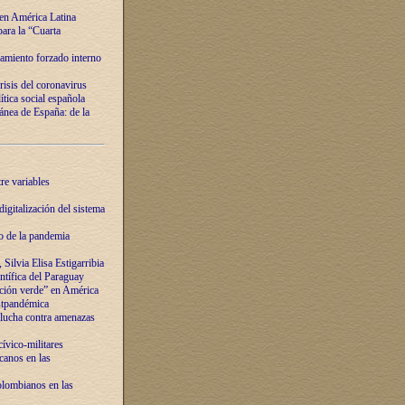
 en América Latina
ara la “Cuarta
amiento forzado interno
risis del coronavirus
ítica social española
nea de España: de la
re variables
igitalización del sistema
o de la pandemia
Silvia Elisa Estigarribia
entífica del Paraguay
ación verde” en América
ostpandémica
lucha contra amenazas
ívico-militares
anos en las
olombianos en las