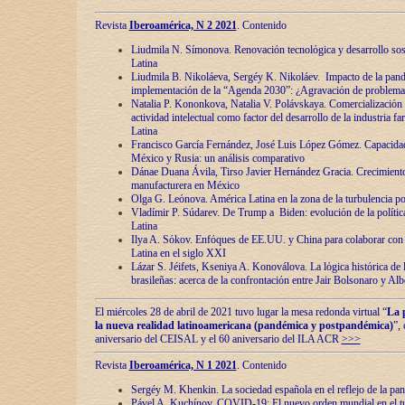
Revista
Iberoamérica, N 2 2021
. Contenido
Liudmila N. Símonova. Renovaciόn tecnolόgica y desarrollo s
Latina
Liudmila B. Nikoláeva, Sergéy K. Nikoláev. Impacto de la pand
implementaciόn de la “Agenda 2030”: ¿Agravaciόn de problemas 
Natalia P. Kononkova, Natalia V. Polávskaya. Comercializaciόn 
actividad intelectual como factor del desarrollo de la industria 
Latina
Francisco García Fernández, José Luis López Gómez. Capacida
México y Rusia: un análisis comparativo
Dánae Duana Ávila, Tirso Javier Hernández Gracia. Crecimiento 
manufacturera en México
Olga G. Leόnova. América Latina en la zona de la turbulencia pol
Vladímir P. Súdarev. De Trump a Biden: evoluciόn de la políti
Latina
Ilya A. Sόkov. Enfόques de EE.UU. y China para colaborar con 
Latina en el siglo XXI
Lázar S. Jéifets, Kseniya A. Konoválova. La lόgica histόrica de l
brasileñas: acerca de la confrontaciόn entre Jair Bolsonaro y Al
El miércoles 28 de abril de 2021 tuvo lugar la mesa redonda virtual “
La 
la nueva realidad latinoamericana (pandémica y postpandémica)
”,
aniversario del CEISAL y el 60 aniversario del ILA ACR
>>>
Revista
Iberoamérica, N 1 2021
. Contenido
Sergéy M. Khenkin. La sociedad española en el reflejo de la pa
Pável A. Kuchínov. COVID-19: El nuevo orden mundial en el t