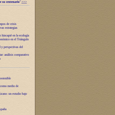
e su centenario
”
>>>
mpos de crisis
vas estrategias
 hincapié en la ecología
onómico en el Triángulo
 y perspectivas del
tar: análisis comparativo
s
ostenible
 como medio de
xicano: un estudio bajo
spaña