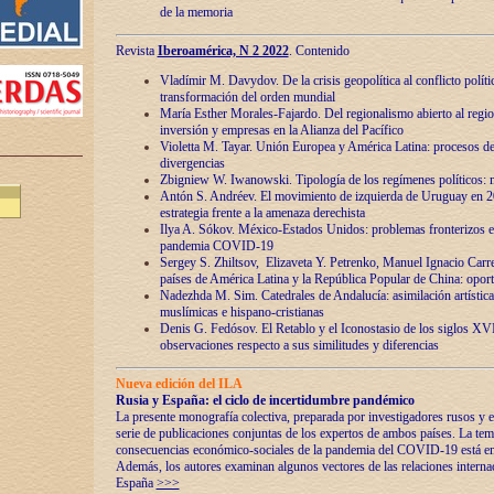
de la memoria
Revista
Iberoamérica, N 2 2022
. Contenido
Vladímir M. Davydov. De la crisis geopolítica al conflicto polític
transformación del orden mundial
María Esther Morales-Fajardo. Del regionalismo abierto al regio
inversión y empresas en la Alianza del Pacífico
Violetta M. Tayar. Unión Europea y América Latina: procesos d
divergencias
Zbigniew W. Iwanowski. Tipología de los regímenes políticos: m
Antón S. Andréev. El movimiento de izquierda de Uruguay en 2
estrategia frente a la amenaza derechista
Ilya A. Sókov. México-Estados Unidos: problemas fronterizos en
pandemia COVID-19
Sergey S. Zhiltsov, Elizaveta Y. Petrenko, Manuel Ignacio Carre
países de América Latina y la República Popular de China: oport
Nadezhda M. Sim. Catedrales de Andalucía: asimilación artística
muslímicas e hispano-cristianas
Denis G. Fedósov. El Retablo y el Iconostasio de los siglos X
observaciones respecto a sus similitudes y diferencias
Nueva edición del ILA
Rusia y España: el ciclo de incertidumbre pandémico
La presente monografía colectiva, preparada por investigadores rusos y e
serie de publicaciones conjuntas de los expertos de ambos países. La temá
consecuencias económico-sociales de la pandemia del COVID-19 está en e
Además, los autores examinan algunos vectores de las relaciones interna
España
>>>