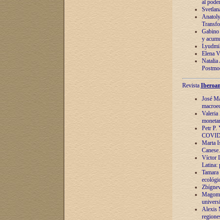
al pode
Svetlan
Anatoly
Transfo
Gabino 
y acumu
Lyudmil
Elena V.
Natalia
Postmod
Revista
Iberoam
José Ma
macroec
Valeria
monetari
Petr P.
COVID
Marta Is
Canese. 
Víctor 
Latina:
Tamara 
ecológi
Zbígnev
Magomed
univers
Alexis 
regiones