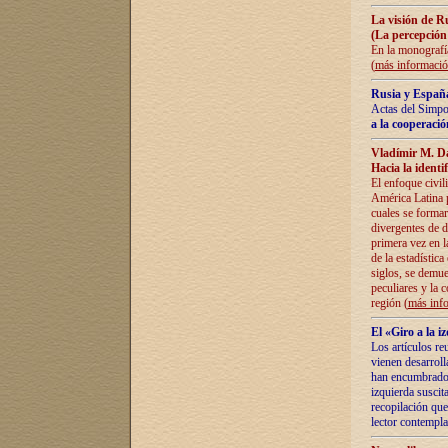
La visión de R
(La percepción
En la monografía
(
más informaci
Rusia y España
Actas del Simpo
a la cooperació
Vladímir M. D
Hacia la identi
El enfoque civil
América Latina pa
cuales se formar
divergentes de d
primera vez en l
de la estadística
siglos, se demue
peculiares y la 
región (
más inf
El «Giro a la 
Los artículos re
vienen desarroll
han encumbrado e
izquierda suscita
recopilación que
lector contempla