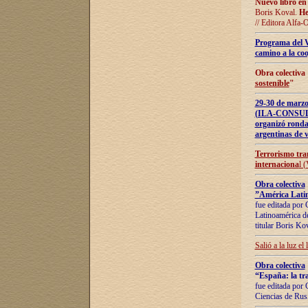
Nuevo libro en
Boris Koval.
He
// Editora Alfa-
Programa del 
camino a la coo
Obra colectiva
sostenible
"
29-30 de ma
(ILA-CONSULT
organizó ronda
argentinas de v
Terrorismo tra
internaciona
l 
Obra colectiva
”América Latin
fue editada por 
Latinoamérica de
titular Boris Ko
Salió a la luz el
Obra colectiva
“España: la tra
fue editada por 
Ciencias de Rus