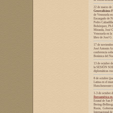
22 de marzo de 2
Generalísimo F
de Venezuela en
Encargado de Neg
Pedro Calzadilla
Bohórquez, Ph.D.
Miranda, José G
Venezuela en la 
libro de José G
17 de noviembre
José Antonio Am
conferencia sobr
Botánica del Nu
13 de octubre de
la SESIÓN SOLEM
diplomáticas rus
8 de octubre (j
Latina en el mun
Hutschenreuter 
1-3 de octubre 
Iberoamérica en 
Estatal de San P
Bering-Bellinsg
Rusia, Gobernac
Internacional de