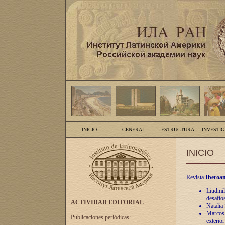
INICIO
GENERAL
ESTRUCTURA
INVESTI
INICIO
Revista
Iberoam
Liudmil
desafíos
ACTIVIDAD EDITORIAL
Natalia
Marcos A
Publicaciones periódicas:
exterio