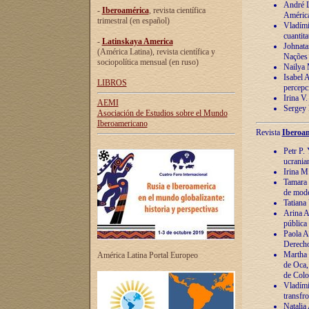
André Lu
-
Iberoamérica
, revista científica
América
trimestral (en español)
Vladímir
cuantita
-
Latinskaya America
Johnata
(América Latina), revista científica y
Nações
sociopolítica mensual (en ruso)
Nailya 
Isabel 
LIBROS
percepc
Irina V
AEMI
Sergey 
Asociación de Estudios sobre el Mundo
Iberoamericano
Revista
Iberoam
Petr P. 
ucrania
Irina M
Tamara 
de mode
Tatiana
Arina A
pública
Paola A
Derecho
Martha 
América Latina Portal Europeo
de Oca,
de Colo
Vladími
transfro
Natalia