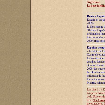
Argentina
:
La base jurídic
Rusia y España
España en los pr
2009).
El libro recoge 
“Rusia y España 
de Estudios Ibér
internacionales 
2009) (
más inf
España: tiempo
– Instituto de L
Centro de estud
En la colección 
estudios Ibérico
atención fueron:
2008, los nuevos
la colección pre
influencia de fac
fuerte impacto en
Madrid, valoran 
Los días 11 y 12
Grupo de Anális
de la Universida
tema
“La Unión
investigadores d