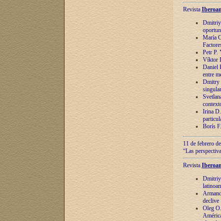
Revista
Iberoam
Dmitriy
oportun
María C
Factore
Petr P.
Víktor 
Daniel 
entre m
Dmitry 
singula
Svetlan
context
Irina D
particul
Borís F
11 de febrero de
“Las perspectiva
Revista
Iberoam
Dmitriy
latinoa
Armando
declive
Oleg O.
América