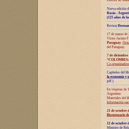
exterior de Madr
Nueva edición d
Rusia - Argent
(125 años de la
Revista
Iberoa
17 de marzo de 2
Víctor Jacinto 
Paraguay
.
Orga
del Paraguay.
7 de diciembre
“COLOMBIA:
Co-organizador
Capítulos del l
la economía y p
pdf )
En vísperas de 1
Argentina:
Materiales del li
Información para
21 de octubre 
Bicentenario d
12 de octubre 
Ministro de Rel