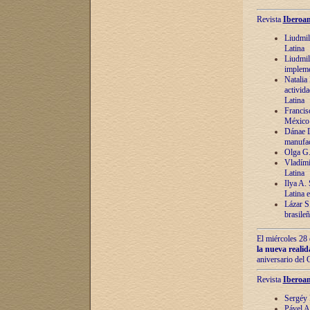
Revista
Iberoam
Liudmil
Latina
Liudmil
impleme
Natalia
activida
Latina
Francis
México 
Dánae D
manufac
Olga G.
Vladími
Latina
Ilya A.
Latina 
Lázar S.
brasile
El miércoles 28 
la nueva reali
aniversario del
Revista
Iberoam
Sergéy 
Pável A