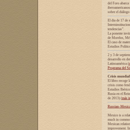
del Foro abarca 
iberoamericanos 
sobre el diálogo 
El dia de 17 de 
Interninstitucio
tendencias”.
La ponente inv
de Morelos, Méx
El caso de mate
Estudios Polític
2 y 3 de septie
desarrollo en de
Latinoamérica (
Programa del S
Crisis mundial
El libro recoge 
crisis como fen
Estudios Ibérico
Rusia en el Rei
de 2013) (
más i
Russian–Mexican
Mexico is a rela
much in common i
Mexican relation
improvement. In 