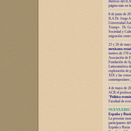
Ibéricos del ILA
página más en la
8 de junio de 20
ILA Dr. Jorge Al
Universidad Aut
Trump». Dr. Ger
Sociedad y Cultu
migración centr
25 y 26 de mayo 
mexicano-estad
motivo de 170 a
Asociación de E
Fundación de Ap
Latinoamérica d
exploración de p
XIX y las consec
contemporáneo
4 de mayo de 201
ACR el profeso
“
Política econó
Facultad de eco
NUEVA EDICI
España y Rusia 
La presente mono
participantes d
España y Rusia f