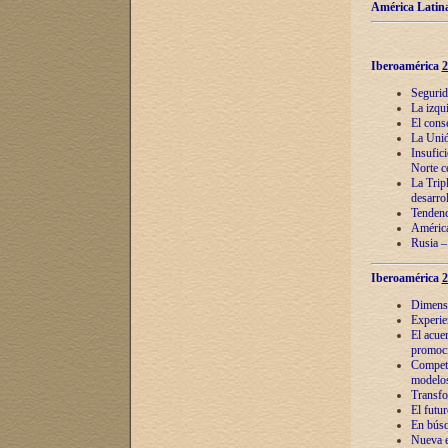
América Latina
Iberoamérica
2
Segurid
La izqu
El cons
La Unió
Insufic
Norte c
La Tripl
desarro
Tendenci
América
Rusia –
Iberoamérica
2
Dimensió
Experie
El acue
promoci
Competi
modelos
Transfo
El futu
En búsq
Nueva e