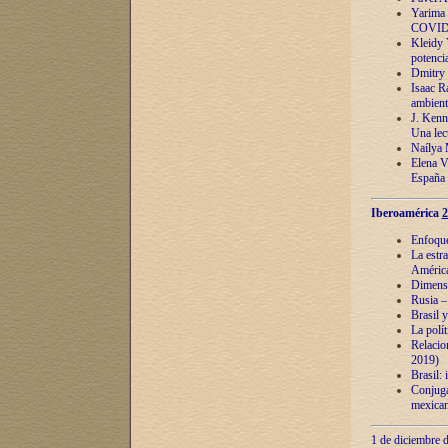
Yarima 
COVID
Kleidy 
potenci
Dmitry 
Isaac Ra
ambient
J. Kenn
Una lect
Naílya 
Elena 
España
Iberoamérica
2
Enfoques
La estr
América
Dimensi
Rusia – 
Brasil y
La polí
Relacion
2019)
Brasil: 
Conjugac
mexican
1 de diciembre d