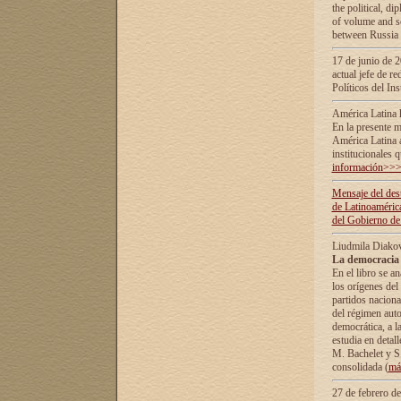
the political, d
of volume and sc
between Russia 
17 de junio de 2
actual jefe de r
Políticos del In
América Latina 
En la presente m
América Latina 
institucionales 
información>>
Mensaje del dest
de Latinoaméric
del Gobierno de
Liudmila Diako
La democracia 
En el libro se a
los orígenes del 
partidos naciona
del régimen auto
democrática, а l
estudia en detall
М. Bachelet у S.
consolidada (
má
27 de febrero d