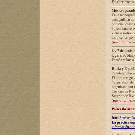
Establecimiento
México: parado
En la monografía
sociopolítico de
primera década d
impresionante a
viene arrastrand
las disputas pe
(
más informaci
6 y 7 de junio 
lugar el X Simp
España y Rusia"
Rusia y España 
(Vladímir Davyd
El libro recoge 
“Superación de l
organizado por e
Ciencias de Rus
Surerior de Inve
(
más informaci
Países ibéricos
Irina Sinélschik
La práctica esp
información>>