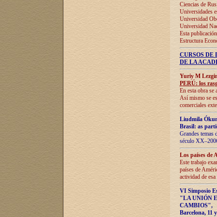
Ciencias de Rus
Universidades e
Universidad Obe
Universidad Na
Esta publicación
Estructura Econ
CURSOS DE 
DE LA ACAD
Yuriy M Lezgi
PERÚ: los rasg
En esta obra se 
Así mismo se est
comerciales exte
Liudmila Ókun
Brasil: as part
Grandes temas da
século XX–2006
Los países de 
Este trabajo exa
países de Améric
actividad de esa
VI Simposio E
"LA UNIÓN 
CAMBIOS"
,
Barcelona, 11 y