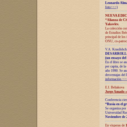
Leonardo Alm
foto>>>)
NUEVA EDIC
“Alianza de Civi
Yakovlev.
La colección con
de Estudios Ibér
principal de los
ONU, co-patroci
V.A. Krasílshch
DESARROLLO
(un ensayo del 
En el libro se a
per capita, de l
año 1990. Se ana
desventajas del 
información >>
E.I. Beliakova
Jorge Amado «r
Conferencia cien
“Rusia en el g
Se organiza por 
Universidad Rus
Noviembre de 
En vísperas de
1