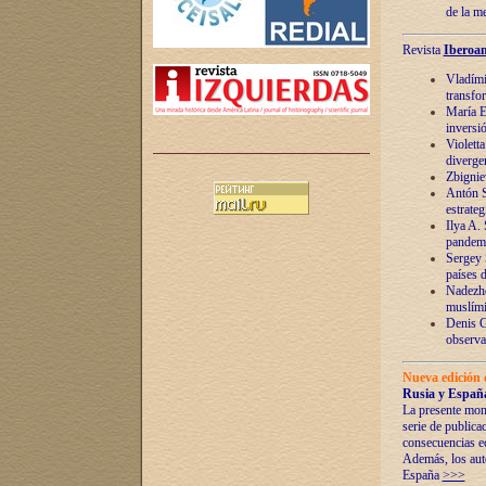
de la m
Revista
Iberoam
Vladímir
transfo
María E
inversi
Violett
diverge
Zbignie
Antón S
estrateg
Ilya A.
pandem
Sergey 
países 
Nadezhd
muslími
Denis G
observac
Nueva edición 
Rusia y España
La presente mono
serie de publica
consecuencias e
Además, los auto
España
>>>