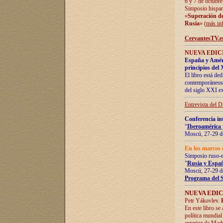
6 y 7 de octubre
Simposio hispan
«
Superación de 
Rusia
» (
más in
CervantesTV.e
NUEVA EDICI
España y Améric
principios del 
El libro está de
contemporáneos -
del siglo XXI ex
Entrevista del 
Conferencia in
“
Iberoamérica 
Moscú, 27-29 de
En los marcos 
Simposio ruso-
"
Rusia y Españ
Moscú, 27-29 de
Programa del 
NUEVA EDIC
Petr Yákovlev.
En este libro se
política mundial