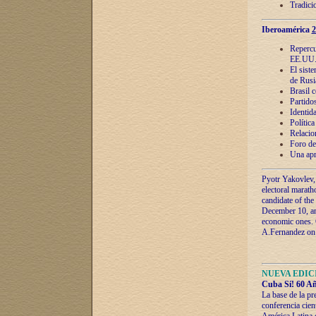
Tradici
Iberoamérica
2
Repercu
EE.UU
El sist
de Rusi
Brasil 
Partidos
Identida
Polític
Relacio
Foro de
Una apr
Pyotr Yakovlev,
electoral marath
candidate of the
December 10, and
economic ones. C
A.Fernandez on t
NUEVA EDICI
Cuba Sí! 60 Añ
La base de la pr
conferencia cien