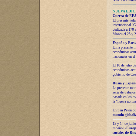
América Latina 
NUEVA EDICI
Guerra de EE.U
El presente volu
internacional “
dedicada a 170 
Moscú el 25 y 
España y Rusia:
En la presente m
económicas actua
nacionales en el
El 10 de julio d
económicos actua
gobierno de Cost
Rusia y España
La presente mono
serie de trabajo
basada en los ma
la “nueva norma
En San Petersbur
mundo globaliza
13 y 14 de junio
español «
Europa
sociales de Ru