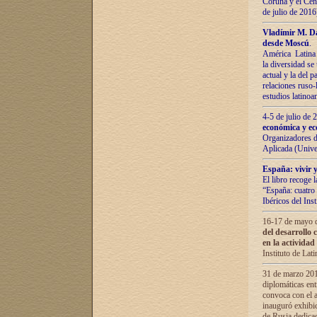
Coruña y el Cent
de julio de 201
Vladímir М. Da
desde Moscú
.
América Latina 
la diversidad se 
actual у lа del p
relaciones ruso-
estudios latino
4-5 de julio de
económica y ec
Organizadores d
Aplicada (Univ
España: vivir y
El libro recoge 
“España: cuatro 
Ibéricos del In
16-17 de mayo d
del desarrollo 
en la actividad
Instituto de La
31 de marzo 2016
diplomáticas en
convoca con el a
inauguró exhibi
de Rusia dedica