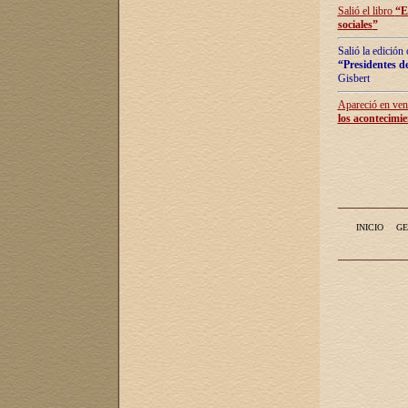
Salió el libro
“
E
sociales
”
Salió la edición
“Presidentes de
Gisbert
Apareció en vent
los acontecimie
INICIO
GE