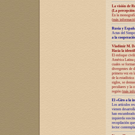
La visión de R
(La percepción
En la monografía
(
más informaci
Rusia y España
Actas del Simpo
a la cooperació
Vladímir M. D
Hacia la identi
El enfoque civil
América Latina pa
cuales se formar
divergentes de d
primera vez en l
de la estadística
siglos, se demue
peculiares y la 
región (
más inf
El «Giro a la 
Los artículos re
vienen desarroll
han encumbrado e
izquierda suscita
recopilación que
lector contempla