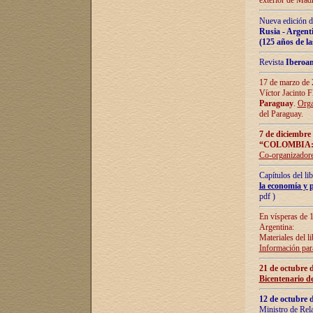
exterior de Madr
Nueva edición d
Rusia - Argent
(125 años de la
Revista
Iberoa
17 de marzo de 2
Víctor Jacinto 
Paraguay
.
Orga
del Paraguay.
7 de diciembre
“COLOMBIA:
Co-organizador
Capítulos del l
la economía y p
pdf )
En vísperas de 1
Argentina:
Materiales del li
Información para
21 de octubre 
Bicentenario d
12 de octubre 
Ministro de Rel