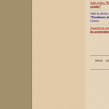
Salió el libro
“
E
sociales
”
Salió la edición
“Presidentes de
Gisbert
Apareció en vent
los acontecimie
INICIO
GE