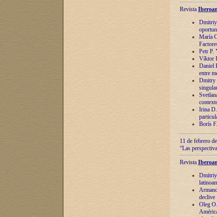
Revista
Iberoam
Dmitriy
oportun
María C
Factore
Petr P.
Víktor 
Daniel 
entre m
Dmitry 
singula
Svetlan
context
Irina D
particul
Borís F
11 de febrero de
“Las perspectiva
Revista
Iberoam
Dmitriy
latinoa
Armando
declive
Oleg O.
América