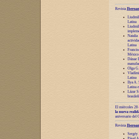
Revista
Iberoam
Liudmil
Latina
Liudmil
impleme
Natalia
activida
Latina
Francis
México 
Dánae D
manufac
Olga G.
Vladími
Latina
Ilya A.
Latina 
Lázar S.
brasile
El miércoles 28 
la nueva reali
aniversario del
Revista
Iberoam
Sergéy 
Pável A