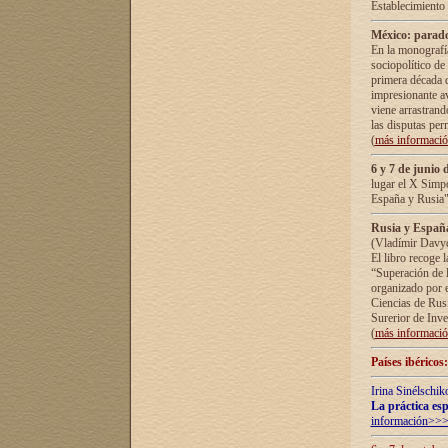
Establecimiento
México: parado
En la monografía
sociopolítico de
primera década d
impresionante a
viene arrastrand
las disputas pe
(
más informaci
6 y 7 de junio 
lugar el X Simp
España y Rusia"
Rusia y España 
(Vladímir Davyd
El libro recoge 
“Superación de l
organizado por e
Ciencias de Rus
Surerior de Inve
(
más informaci
Países ibéricos
Irina Sinélschik
La práctica esp
información>>