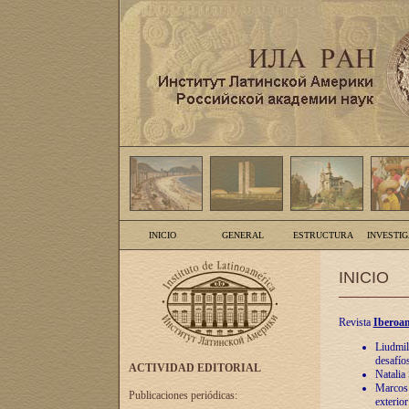
INICIO
GENERAL
ESTRUCTURA
INVESTI
INICIO
Revista
Iberoam
Liudmil
desafíos
ACTIVIDAD EDITORIAL
Natalia
Marcos A
Publicaciones periódicas:
exterio