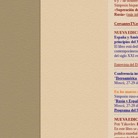
6 y 7 de octubre
Simposio hispan
«
Superación de 
Rusia
» (
más in
CervantesTV.e
NUEVA EDICI
España y Améric
principios del 
El libro está de
contemporáneos -
del siglo XXI ex
Entrevista del 
Conferencia in
“
Iberoamérica 
Moscú, 27-29 de
En los marcos 
Simposio ruso-
"
Rusia y Españ
Moscú, 27-29 de
Programa del 
NUEVA EDIC
Petr Yákovlev.
En este libro se
política mundial