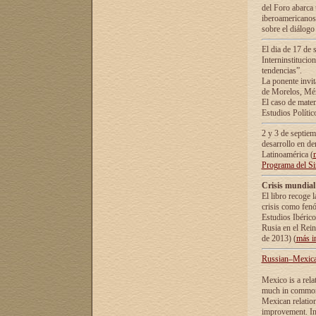
del Foro abarca 
iberoamericanos 
sobre el diálogo 
El dia de 17 de 
Interninstitucio
tendencias”.
La ponente inv
de Morelos, Méx
El caso de mate
Estudios Polític
2 y 3 de septie
desarrollo en de
Latinoamérica (
Programa del S
Crisis mundial
El libro recoge 
crisis como fen
Estudios Ibérico
Rusia en el Rei
de 2013) (
más i
Russian–Mexican
Mexico is a rela
much in common i
Mexican relation
improvement. In 