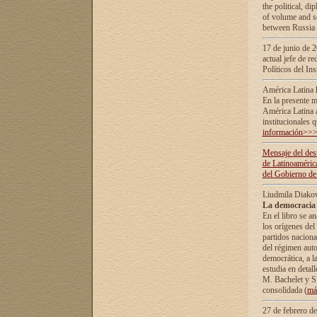
the political, d
of volume and sc
between Russia 
17 de junio de 2
actual jefe de r
Políticos del In
América Latina 
En la presente m
América Latina 
institucionales 
información>>
Mensaje del dest
de Latinoaméric
del Gobierno de
Liudmila Diako
La democracia 
En el libro se a
los orígenes del 
partidos naciona
del régimen auto
democrática, а l
estudia en detall
М. Bachelet у S.
consolidada (
má
27 de febrero d