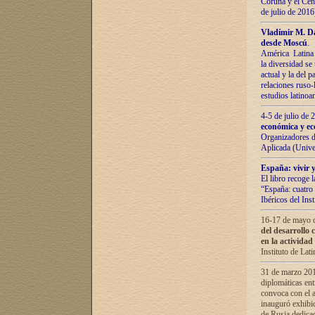
Coruña y el Cent
de julio de 201
Vladímir М. Da
desde Moscú
.
América Latina 
la diversidad se 
actual у lа del p
relaciones ruso-
estudios latino
4-5 de julio de
económica y ec
Organizadores d
Aplicada (Univ
España: vivir y
El libro recoge 
“España: cuatro 
Ibéricos del In
16-17 de mayo d
del desarrollo 
en la actividad
Instituto de La
31 de marzo 2016
diplomáticas en
convoca con el a
inauguró exhibi
de Rusia dedica