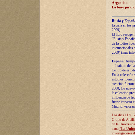
Argentina
:
La base jurídic
Rusia y España
España en los pr
2009).
El libro recoge 
“Rusia y España 
de Estudios Ibér
internacionales 
2009) (
más inf
España: tiempo
– Instituto de L
Centro de estud
En la colección 
estudios Ibérico
atención fueron:
2008, los nuevos
la colección pre
influencia de fac
fuerte impacto en
Madrid, valoran 
Los días 11 y 12
Grupo de Anális
de la Universida
tema
“La Unión
investigadores d