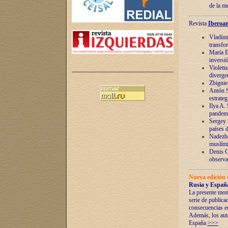
de la m
Revista
Iberoam
Vladímir
transfo
María E
inversi
Violett
diverge
Zbignie
Antón S
estrateg
Ilya A.
pandem
Sergey 
países 
Nadezhd
muslími
Denis G
observac
Nueva edición 
Rusia y España
La presente mono
serie de publica
consecuencias e
Además, los auto
España
>>>