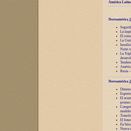
América Latina
Iberoamérica
2
Segurid
La izqu
El cons
La Unió
Insufic
Norte c
La Tripl
desarro
Tendenci
América
Rusia –
Iberoamérica
2
Dimensió
Experie
El acue
promoci
Competi
modelos
Transfo
El futu
En búsq
Nueva e