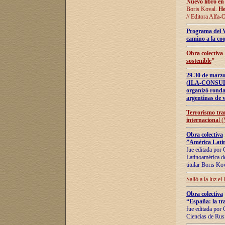
Nuevo libro en
Boris Koval.
He
// Editora Alfa-
Programa del 
camino a la coo
Obra colectiva
sostenible
"
29-30 de ma
(ILA-CONSULT
organizó ronda
argentinas de v
Terrorismo tra
internaciona
l 
Obra colectiva
”América Latin
fue editada por 
Latinoamérica de
titular Boris Ko
Salió a la luz el
Obra colectiva
“España: la tra
fue editada por 
Ciencias de Rus