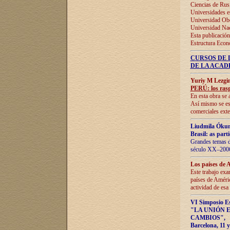
Ciencias de Rus
Universidades e
Universidad Obe
Universidad Na
Esta publicación
Estructura Econ
CURSOS DE 
DE LA ACAD
Yuriy M Lezgi
PERÚ: los rasg
En esta obra se 
Así mismo se est
comerciales exte
Liudmila Ókun
Brasil: as part
Grandes temas da
século XX–2006
Los países de 
Este trabajo exa
países de Améric
actividad de esa
VI Simposio E
"LA UNIÓN 
CAMBIOS"
,
Barcelona, 11 y