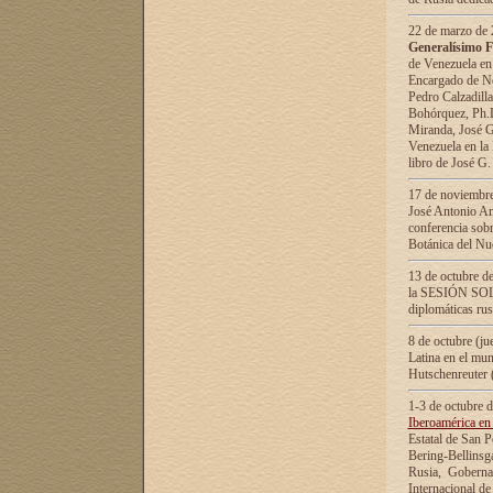
22 de marzo de 2
Generalísimo F
de Venezuela en
Encargado de Neg
Pedro Calzadilla
Bohórquez, Ph.D.
Miranda, José G
Venezuela en la 
libro de José G
17 de noviembre
José Antonio Am
conferencia sobr
Botánica del Nu
13 de octubre de
la SESIÓN SOLEM
diplomáticas rus
8 de octubre (j
Latina en el mun
Hutschenreuter 
1-3 de octubre 
Iberoamérica en 
Estatal de San P
Bering-Bellinsg
Rusia, Gobernac
Internacional de