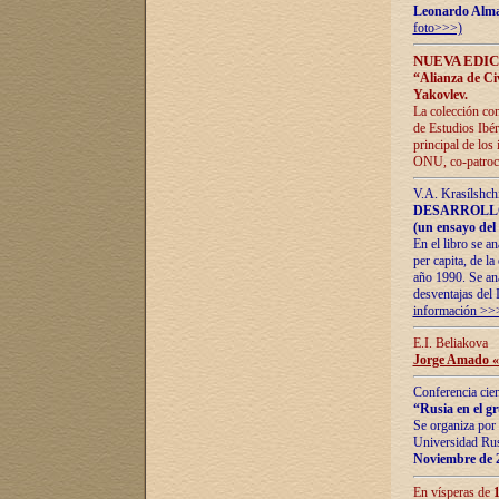
Leonardo Alm
foto>>>)
NUEVA EDIC
“Alianza de Civi
Yakovlev.
La colección con
de Estudios Ibér
principal de los
ONU, co-patroci
V.A. Krasílshch
DESARROLLO
(un ensayo del 
En el libro se a
per capita, de l
año 1990. Se ana
desventajas del 
información >>
E.I. Beliakova
Jorge Amado «r
Conferencia cien
“Rusia en el g
Se organiza por 
Universidad Rus
Noviembre de 
En vísperas de
1