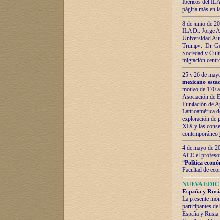
Ibéricos del ILA
página más en la
8 de junio de 20
ILA Dr. Jorge Al
Universidad Aut
Trump». Dr. Ger
Sociedad y Cultu
migración centr
25 y 26 de mayo 
mexicano-estad
motivo de 170 a
Asociación de E
Fundación de Ap
Latinoamérica d
exploración de p
XIX y las consec
contemporáneo
4 de mayo de 201
ACR el profeso
“
Política econó
Facultad de eco
NUEVA EDICI
España y Rusia 
La presente mono
participantes d
España y Rusia f