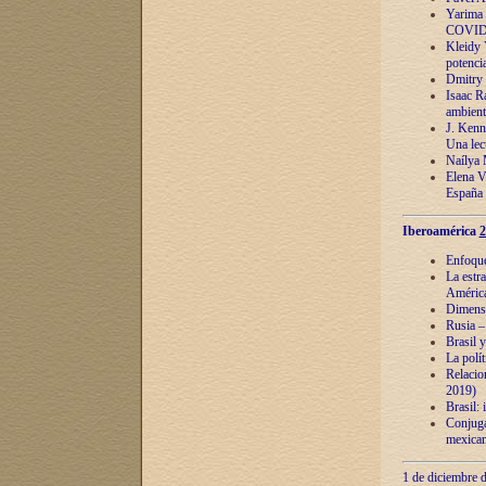
Yarima 
COVID
Kleidy 
potenci
Dmitry 
Isaac Ra
ambient
J. Kenn
Una lect
Naílya 
Elena 
España
Iberoamérica
2
Enfoques
La estr
América
Dimensi
Rusia – 
Brasil y
La polí
Relacion
2019)
Brasil: 
Conjugac
mexican
1 de diciembre d