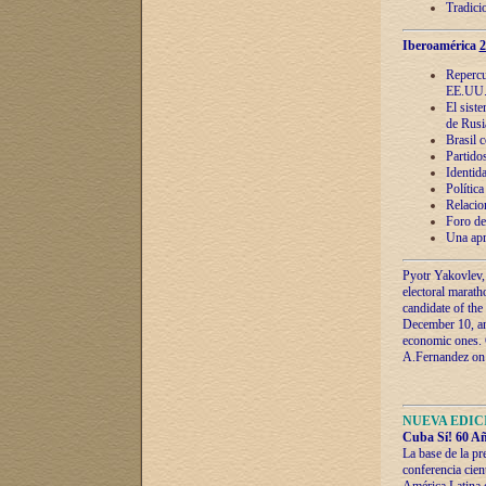
Tradici
Iberoamérica
2
Repercu
EE.UU
El sist
de Rusi
Brasil 
Partidos
Identida
Polític
Relacio
Foro de
Una apr
Pyotr Yakovlev,
electoral marath
candidate of the
December 10, and
economic ones. C
A.Fernandez on t
NUEVA EDICI
Cuba Sí! 60 Añ
La base de la pr
conferencia cien