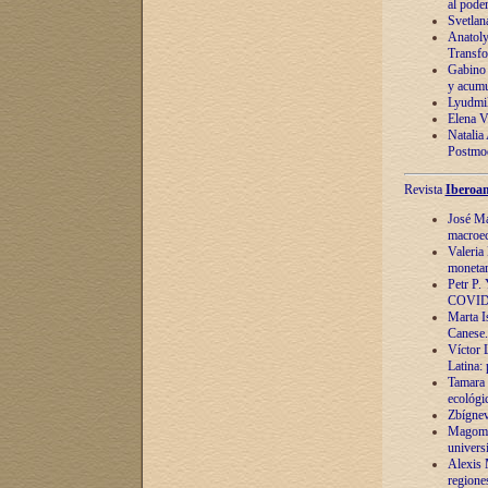
al pode
Svetlan
Anatoly
Transfo
Gabino 
y acumu
Lyudmil
Elena V.
Natalia
Postmod
Revista
Iberoam
José Ma
macroec
Valeria
monetari
Petr P.
COVID
Marta Is
Canese. 
Víctor 
Latina:
Tamara 
ecológi
Zbígnev
Magomed
univers
Alexis 
regiones