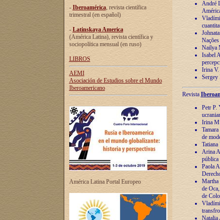
André Lu
-
Iberoamérica
, revista científica
América
trimestral (en español)
Vladímir
cuantita
-
Latinskaya America
Johnata
(América Latina), revista científica y
Nações
sociopolítica mensual (en ruso)
Nailya 
Isabel 
LIBROS
percepc
Irina V
AEMI
Sergey 
Asociación de Estudios sobre el Mundo
Iberoamericano
Revista
Iberoam
Petr P. 
ucrania
Irina M
Tamara 
de mode
Tatiana
Arina A
pública
Paola A
Derecho
Martha 
América Latina Portal Europeo
de Oca,
de Colo
Vladími
transfro
Natalia