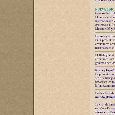
América Latina 
NUEVA EDICI
Guerra de EE.U
El presente volu
internacional “
dedicada a 170 
Moscú el 25 y 
España y Rusia:
En la presente m
económicas actua
nacionales en el
El 10 de julio d
económicos actua
gobierno de Cost
Rusia y España
La presente mono
serie de trabajo
basada en los ma
la “nueva norma
En San Petersbur
mundo globaliza
13 y 14 de junio
español «
Europa
sociales de Ru