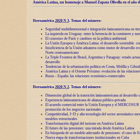
América Latina, un homenaje a Manuel Zapata Olivella en el año d
Iberoamérica
2020 N 3
.
Temas del número:
Seguridad multidimensional e integración latinoamericana en tie
La izquierda en Uruguay: entre la herencia de lа comintern y nue
El consenso de París y cambios en la política ambiental
La Unión Europea y América Latina: el desarrollo sostenible con
Insuficiencia de la Unión aduanera como motor de desarrollo ec
Norte centroamericano
La Triple Frontera de Brasil, Argentina y Paraguay: estado actual
desarrollo
Tendencias de la urbanización política en Ceuta, Melilla y Gibral
América Latina y el Oriente Próximo: evolución de las relacione
Rusia – España: las relaciones económico-comerciales
Iberoamérica
2020 N 2
.
Temas del número:
Dimensión global de la transición latinoamericana al desarrollo s
Experiencia latinoamericana de alianza público-privada
El acuerdo comercial entre la Unión Europea y el MERCOSUR
promoción de los negocios nacionales
Competitividad, I+D y alta tecnología del sector aeronáutico me
modelos estructurales
Transformación digital del turismo en América Latina
El futuro de las pensiones: una mirada desde América Latina
En búsqueda de un modelo adecuado de pensiones: el caso de E
Nueva etapa de transformaciones institucionales en Cuba