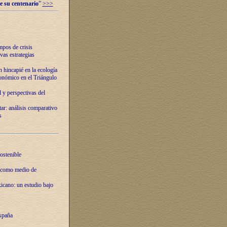
e su centenario
”
>>>
mpos de crisis
vas estrategias
 hincapié en la ecología
onómico en el Triángulo
 y perspectivas del
tar: análisis comparativo
s
ostenible
 como medio de
xicano: un estudio bajo
spaña