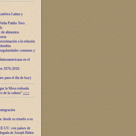
mérica Latina y
idia Patiño Toro.
ls
 de alimentos
usia
roximación a la relación
olombia
 regularidades comunes y
latinoamericana en el
 en 1970-2010:
l
es para el día de hoy)
ugar la Mesa redonda
vo de la cultura”
>>>
integración
 desde su triunfo a su
EE.UU. con países de
llegada de Joseph Biden