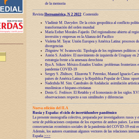
de la memoria
Revista
Iberoamérica, N 2 2022
. Contenido
Vladímir M. Davydov. De la crisis geopolítica al conflicto polític
transformación del orden mundial
María Esther Morales-Fajardo. Del regionalismo abierto al regio
inversión y empresas en la Alianza del Pacífico
Violetta M. Tayar. Unión Europea y América Latina: procesos d
divergencias
Zbigniew W. Iwanowski. Tipología de los regímenes políticos: m
Antón S. Andréev. El movimiento de izquierda de Uruguay en 2
estrategia frente a la amenaza derechista
Ilya A. Sókov. México-Estados Unidos: problemas fronterizos en
pandemia COVID-19
Sergey S. Zhiltsov, Elizaveta Y. Petrenko, Manuel Ignacio Carre
países de América Latina y la República Popular de China: oport
Nadezhda M. Sim. Catedrales de Andalucía: asimilación artística
muslímicas e hispano-cristianas
Denis G. Fedósov. El Retablo y el Iconostasio de los siglos X
observaciones respecto a sus similitudes y diferencias
Nueva edición del ILA
Rusia y España: el ciclo de incertidumbre pandémico
La presente monografía colectiva, preparada por investigadores rusos y e
serie de publicaciones conjuntas de los expertos de ambos países. La temá
consecuencias económico-sociales de la pandemia del COVID-19 está en e
Además, los autores examinan algunos vectores de las relaciones interna
España
>>>