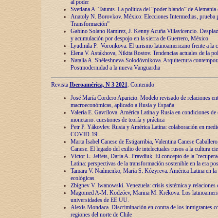
al poder
Svetlana A. Tatunts. La política del “poder blando” de Alemania
Anatoly N. Borovkov. México: Elecciones Intermedias, prueba p
Transformación”
Gabino Solano Ramírez, J. Kenny Acuña Villavicencio. Desplaz
y acumulación por despojo en la sierra de Guerrero, México
Lyudmila P. Voronkova. El turismo latinoamericano frente a la c
Elena V. Astákhova, Nikita Rostov. Tendencias actuales de la pol
Natalia A. Shéleshneva-Solodóvnikova. Arquitectura contemporá
Postmodernidad a la nueva Vanguardia
Revista
Iberoamérica, N 3 2021
. Contenido
José María Cordero Aparicio. Modelo revisado de relaciones ent
macroeconómicas, aplicado a Rusia y España
Valeria E. Gavrílova. América Latina y Rusia en condiciones de d
monetario: cuestiones de teoría y práctica
Petr P. Yákovlev. Rusia y América Latina: colaboración en medi
COVID-19
Marta Isabel Canese de Estigarribia, Valentina Canese Caballero, 
Canese. El legado del exilio de intelectuales rusos a la cultura ci
Víctor L. Jeifets, Daria A. Pravdiuk. El concepto de la “recuper
Latina: perspectivas de la transformación sostenible en la era p
Tamara V. Naúmenko, María S. Kózyreva. América Latina en la 
ecológicas
Zbígnev V. Iwanowski. Venezuela: crisis sistémica y relaciones c
Magomed A-M. Kodzóev, Marina M. Krékova. Los latinoameric
universidades de EE.UU.
Alexis Mondaca. Discriminación en contra de los inmigrantes c
regiones del norte de Chile