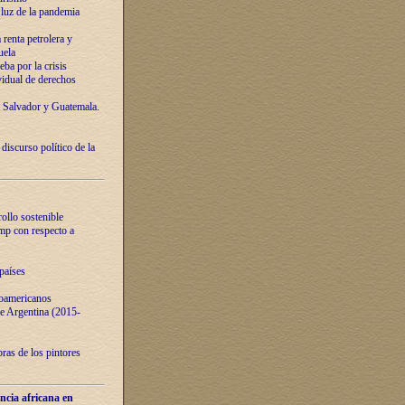
luz de la pandemia
renta petrolera y
uela
ba por la crisis
vidual de derechos
l Salvador y Guatemala.
curso político de la
ollo sostenible
ump con respecto a
países
noamericanos
 de Argentina (2015-
ras de los pintores
ncia africana en