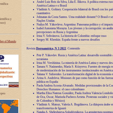
André Luiz Reis da Silva, Lilia E. Ilikova. A política externa ru
entífica
América Latina e o Brasil
Vladímir A. Goliney. Cooperación bilateral de Brasil con los país
cuantitativo
Johnatan da Costa Santos. Uma realidade distante? O Brasil e s
ientífica y
Nações Unidas
ruso)
Nailya M. Yákovleva. Argentina: Panorama político y el impact
Isabel Antonieta Morayta. Los jóvenes y la corrupción: un análi
percepciones en Rusia y Argentina
Irina V. Selivánova. La historia de Colombia: enfoque ruso
Sergey M. Khenkin. España frente a nuevos desafíos
obre el Mundo
Revista
Iberoamérica, N 3 2022
. Contenido
Petr P. Yákovlev. Rusia y América Latina: desarrollo sostenible a 
ucraniana
Irina M. Vershínina. La minería de América Latina y nuevos des
Tamara V. Naúmenko, María S. Kózyreva. Fuentes de energía re
de modernización de los instrumentos institucionales en América
Tatiana V. Sidorenko. La transformación digital de la economía 
Arina A. Andréeva. Misiones de paz como función de las fuerza
pública en España
Paola Andrea Acosta-Alvarado. Medidas provisionales de la Cor
Derechos Humanos: el caso colombiano
Martha Elisa Nateras González, Paula Andrea Valencia Londoñ
ropeo
de Oca, Oscar, Marisela Pacheco Arrieta. Protestas sociales y vi
de Colombia y México)
Vladímir A. Matsur, Valería A. Bogdánova. La diáspora árabe e
transfronteriza de Iguazú
Natalia A. Shéleshneva-Solodóvnikova. La arquitectura postmod