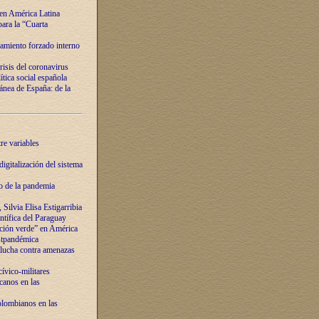
 en América Latina
ara la “Cuarta
amiento forzado interno
risis del coronavirus
ítica social española
nea de España: de la
re variables
igitalización del sistema
o de la pandemia
Silvia Elisa Estigarribia
entífica del Paraguay
ación verde” en América
ostpandémica
lucha contra amenazas
ívico-militares
anos en las
olombianos en las