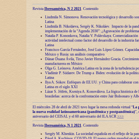
Revista
Iberoamérica, N 2 2021
. Contenido
Liudmila N. Símonova. Renovaciόn tecnolόgica y desarrollo s
Latina
Liudmila B. Nikoláeva, Sergéy K. Nikoláev. Impacto de la pand
implementaciόn de la “Agenda 2030”: ¿Agravaciόn de problemas 
Natalia P. Kononkova, Natalia V. Polávskaya. Comercializaciόn 
actividad intelectual como factor del desarrollo de la industria 
Latina
Francisco García Fernández, José Luis López Gómez. Capacida
México y Rusia: un análisis comparativo
Dánae Duana Ávila, Tirso Javier Hernández Gracia. Crecimiento 
manufacturera en México
Olga G. Leόnova. América Latina en la zona de la turbulencia pol
Vladímir P. Súdarev. De Trump a Biden: evoluciόn de la políti
Latina
Ilya A. Sόkov. Enfόques de EE.UU. y China para colaborar con 
Latina en el siglo XXI
Lázar S. Jéifets, Kseniya A. Konoválova. La lόgica histόrica de l
brasileñas: acerca de la confrontaciόn entre Jair Bolsonaro y Al
El miércoles 28 de abril de 2021 tuvo lugar la mesa redonda virtual “
La 
la nueva realidad latinoamericana (pandémica y postpandémica)
”,
aniversario del CEISAL y el 60 aniversario del ILA ACR
>>>
Revista
Iberoamérica, N 1 2021
. Contenido
Sergéy M. Khenkin. La sociedad española en el reflejo de la pa
Pável A. Kuchínov. COVID-19: El nuevo orden mundial en el t