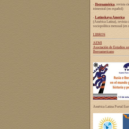
-
Iberoamérica
, revista ci
trimestral (en español)
-
Latinskaya America
(América Latina), revista c
sociopolítica mensual (en 
LIBROS
AEMI
Asociación de Estudios s
Iberoamericano
América Latina Portal Eu