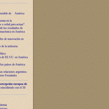
ostenible de América
emia en la
o señal para actuar?
de los resultados de
farmacéutica en América
des de innovaciόn en
de la industria
ítica
ca de EE.UU. en América
los países de Amèrica
as relaciones argentino-
berto Fernández
percepción europea de
 coincidiendo con el 50
ndemia
urismo