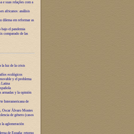
ssa e suas relações com a
es africanos: análisis
eu dilema em reformar as
o bajo el pandemia
sis comparado de las
la luz de la crisis
afíos ecológicos
novable y el problema
 Latina
española
s armadas y la opinión
te Interamericana de
o, Oscar Álvaro Montes
olencia de género (casos
n la aglomeración
erna de España: retorno