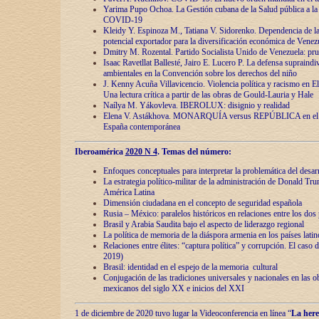
Yarima Pupo Ochoa. La Gestión cubana de la Salud pública a la 
COVID-19
Kleidy Y. Espinoza M., Tatiana V. Sidorenko. Dependencia de la 
potencial exportador para la diversificación económica de Venez
Dmitry M. Rozental. Partido Socialista Unido de Venezuela: prue
Isaac Ravetllat Ballesté, Jairo E. Lucero P. La defensa supraindi
ambientales en la Convención sobre los derechos del niño
J. Kenny Acuña Villavicencio. Violencia política y racismo en E
Una lectura crítica a partir de las obras de Gould-Lauria y Hale
Naílya M. Yákovleva. IBEROLUX: disignio y realidad
Elena V. Astákhova. MONARQUÍA versus REPÚBLICA en el dis
España contemporánea
Iberoamérica
2020 N 4
. Temas del número:
Enfoques conceptuales para interpretar la problemática del desarr
La estrategia político-militar de la administración de Donald Tr
América Latina
Dimensión ciudadana en el concepto de seguridad española
Rusia – México: paralelos históricos en relaciones entre los dos 
Brasil y Arabia Saudita bajo el aspecto de liderazgo regional
La política de memoria de la diáspora armenia en los países lati
Relaciones entre élites: “captura política” y corrupción. El caso
2019)
Brasil: identidad en el espejo de la memoria cultural
Conjugación de las tradiciones universales y nacionales en las ob
mexicanos del siglo XX e inicios del XXI
1 de diciembre de 2020 tuvo lugar la Videoconferencia en línea “
La here