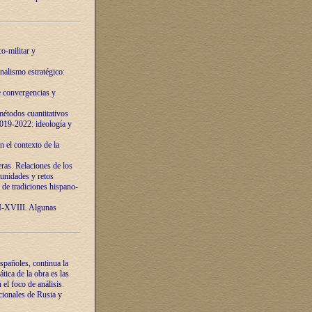
o-militar y
nalismo estratégico:
e convergencias y
étodos cuantitativos
019-2022: ideología y
 el contexto de la
ras. Relaciones de los
unidades y retos
 de tradiciones hispano-
VI-XVIII. Algunas
spañoles, continua la
tica de la obra es las
l foco de análisis.
cionales de Rusia y