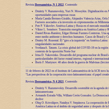
Revista
Iberoamérica, N 1 2022
. Contenido
Dmitriy V. Razumovskiy, Yuri N. Moseykin. Digitalización en A
oportunidades para empresas rusas
María Camila Bermeo-Giraldo, Alejandro Valencia-Arias, Orfa N
Factores asociados a la inversión en criptomonedas en Millennia
Petr P. Yákovlev. América Latina y Rusia en el mercado mundial
Víktor L. Seménov. Transición energética en América Latina y R
Daniel Rivas-Ramírez, Edgar Hernan Fuentes-Contreras. Una ap
entre medio ambiente y derechos humanos. Casos de Brasil y C
Dmitry M. Rozental. El “giro a la izquierda” en América Latina:
singularidades nacionales
SvetlanaA. Tatunts. La crisis global del COVID-19 en la región 
contexto de la oposición Norte-Sur
Irina D. Yakovenko. Desarrollo del programa nuclear de Brasil
particularidades del factor estatal interno, regional e internaciona
Borís F. Martynov. 40 años desde la guerra de Malvinas (leccion
11 de febrero de 2022 en el Instituto de Latinoamérica de la ACR tuvo l
“Las perspectivas de la cooperación ruso-latinoamericana: el papel creati
Revista
Iberoamérica, N 4 2021
. Contenido
Dmitriy V. Razumovskiy. Desarrollo sostenible en la agenda de 
latinoamericana
Armando Estrada Villa, William Cerón Gonsalez. La Democracia:
declive
Oleg O. Krivolápov, Nataliya V. Stepánova. La cooperación de 
América Latina en el ámbito de seguridad antes y después de la 