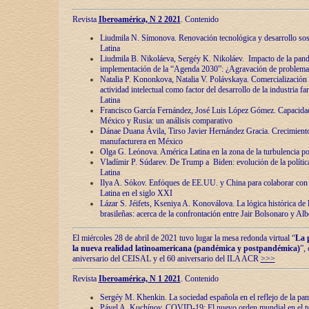
Revista
Iberoamérica, N 2 2021
. Contenido
Liudmila N. Símonova. Renovaciόn tecnolόgica y desarrollo s
Latina
Liudmila B. Nikoláeva, Sergéy K. Nikoláev. Impacto de la pand
implementaciόn de la “Agenda 2030”: ¿Agravaciόn de problemas 
Natalia P. Kononkova, Natalia V. Polávskaya. Comercializaciόn 
actividad intelectual como factor del desarrollo de la industria 
Latina
Francisco García Fernández, José Luis López Gómez. Capacida
México y Rusia: un análisis comparativo
Dánae Duana Ávila, Tirso Javier Hernández Gracia. Crecimiento 
manufacturera en México
Olga G. Leόnova. América Latina en la zona de la turbulencia pol
Vladímir P. Súdarev. De Trump a Biden: evoluciόn de la políti
Latina
Ilya A. Sόkov. Enfόques de EE.UU. y China para colaborar con 
Latina en el siglo XXI
Lázar S. Jéifets, Kseniya A. Konoválova. La lόgica histόrica de l
brasileñas: acerca de la confrontaciόn entre Jair Bolsonaro y Al
El miércoles 28 de abril de 2021 tuvo lugar la mesa redonda virtual “
La 
la nueva realidad latinoamericana (pandémica y postpandémica)
”,
aniversario del CEISAL y el 60 aniversario del ILA ACR
>>>
Revista
Iberoamérica, N 1 2021
. Contenido
Sergéy M. Khenkin. La sociedad española en el reflejo de la pa
Pável A. Kuchínov. COVID-19: El nuevo orden mundial en el t