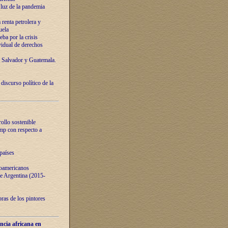
luz de la pandemia
renta petrolera y
uela
ba por la crisis
vidual de derechos
l Salvador y Guatemala.
curso político de la
ollo sostenible
ump con respecto a
países
noamericanos
 de Argentina (2015-
ras de los pintores
ncia africana en