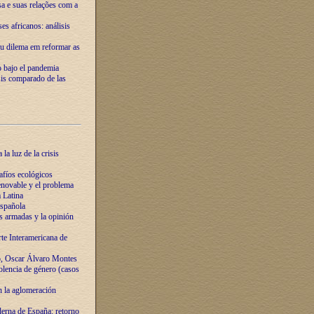
ssa e suas relações com a
es africanos: análisis
eu dilema em reformar as
o bajo el pandemia
sis comparado de las
la luz de la crisis
afíos ecológicos
novable y el problema
 Latina
española
s armadas y la opinión
te Interamericana de
o, Oscar Álvaro Montes
olencia de género (casos
n la aglomeración
erna de España: retorno