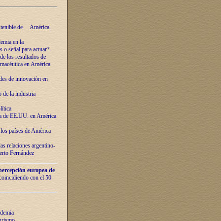
ostenible de América
emia en la
o señal para actuar?
de los resultados de
farmacéutica en América
des de innovaciόn en
de la industria
ítica
ca de EE.UU. en América
los países de Amèrica
as relaciones argentino-
berto Fernández
percepción europea de
 coincidiendo con el 50
ndemia
urismo