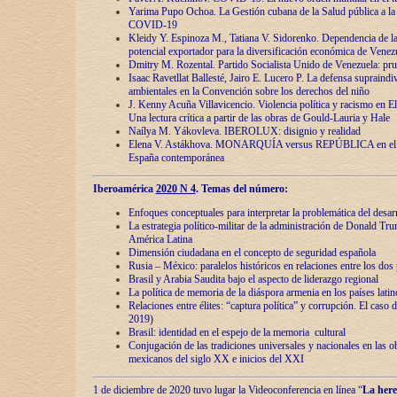
Yarima Pupo Ochoa. La Gestión cubana de la Salud pública a la 
COVID-19
Kleidy Y. Espinoza M., Tatiana V. Sidorenko. Dependencia de la 
potencial exportador para la diversificación económica de Venez
Dmitry M. Rozental. Partido Socialista Unido de Venezuela: prue
Isaac Ravetllat Ballesté, Jairo E. Lucero P. La defensa supraindi
ambientales en la Convención sobre los derechos del niño
J. Kenny Acuña Villavicencio. Violencia política y racismo en E
Una lectura crítica a partir de las obras de Gould-Lauria y Hale
Naílya M. Yákovleva. IBEROLUX: disignio y realidad
Elena V. Astákhova. MONARQUÍA versus REPÚBLICA en el dis
España contemporánea
Iberoamérica
2020 N 4
. Temas del número:
Enfoques conceptuales para interpretar la problemática del desarr
La estrategia político-militar de la administración de Donald Tr
América Latina
Dimensión ciudadana en el concepto de seguridad española
Rusia – México: paralelos históricos en relaciones entre los dos 
Brasil y Arabia Saudita bajo el aspecto de liderazgo regional
La política de memoria de la diáspora armenia en los países lati
Relaciones entre élites: “captura política” y corrupción. El caso
2019)
Brasil: identidad en el espejo de la memoria cultural
Conjugación de las tradiciones universales y nacionales en las ob
mexicanos del siglo XX e inicios del XXI
1 de diciembre de 2020 tuvo lugar la Videoconferencia en línea “
La here