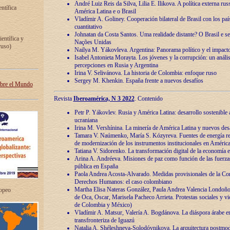
André Luiz Reis da Silva, Lilia E. Ilikova. A política externa ru
entífica
América Latina e o Brasil
Vladímir A. Goliney. Cooperación bilateral de Brasil con los país
cuantitativo
Johnatan da Costa Santos. Uma realidade distante? O Brasil e s
ientífica y
Nações Unidas
ruso)
Nailya M. Yákovleva. Argentina: Panorama político y el impact
Isabel Antonieta Morayta. Los jóvenes y la corrupción: un análi
percepciones en Rusia y Argentina
Irina V. Selivánova. La historia de Colombia: enfoque ruso
Sergey M. Khenkin. España frente a nuevos desafíos
obre el Mundo
Revista
Iberoamérica, N 3 2022
. Contenido
Petr P. Yákovlev. Rusia y América Latina: desarrollo sostenible a 
ucraniana
Irina M. Vershínina. La minería de América Latina y nuevos des
Tamara V. Naúmenko, María S. Kózyreva. Fuentes de energía re
de modernización de los instrumentos institucionales en América
Tatiana V. Sidorenko. La transformación digital de la economía 
Arina A. Andréeva. Misiones de paz como función de las fuerza
pública en España
Paola Andrea Acosta-Alvarado. Medidas provisionales de la Cor
Derechos Humanos: el caso colombiano
Martha Elisa Nateras González, Paula Andrea Valencia Londoñ
ropeo
de Oca, Oscar, Marisela Pacheco Arrieta. Protestas sociales y vi
de Colombia y México)
Vladímir A. Matsur, Valería A. Bogdánova. La diáspora árabe e
transfronteriza de Iguazú
Natalia A. Shéleshneva-Solodóvnikova. La arquitectura postmod