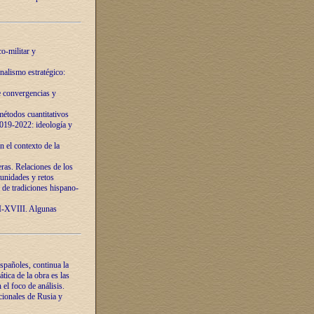
o-militar y
nalismo estratégico:
e convergencias y
étodos cuantitativos
019-2022: ideología y
 el contexto de la
ras. Relaciones de los
unidades y retos
 de tradiciones hispano-
VI-XVIII. Algunas
spañoles, continua la
tica de la obra es las
l foco de análisis.
cionales de Rusia y