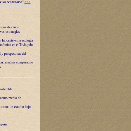
e su centenario
”
>>>
mpos de crisis
vas estrategias
 hincapié en la ecología
onómico en el Triángulo
 y perspectivas del
tar: análisis comparativo
s
ostenible
 como medio de
xicano: un estudio bajo
spaña