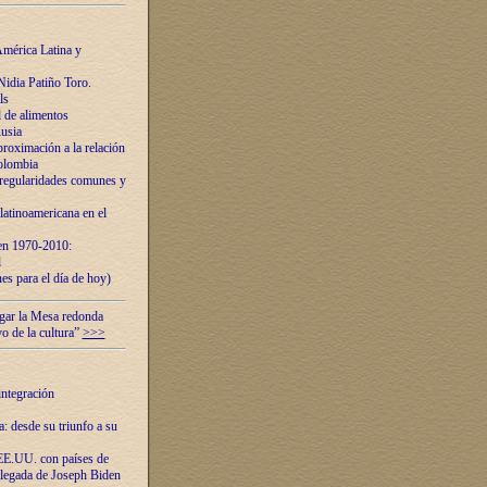
mérica Latina y
idia Patiño Toro.
ls
 de alimentos
usia
roximación a la relación
olombia
 regularidades comunes y
latinoamericana en el
 en 1970-2010:
l
es para el día de hoy)
ugar la Mesa redonda
vo de la cultura”
>>>
integración
 desde su triunfo a su
EE.UU. con países de
llegada de Joseph Biden