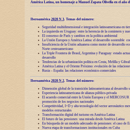
América Latina, un homenaje a Manuel Zapata Olivella en el año d
Iberoamérica
2020 N 3
.
Temas del número:
Seguridad multidimensional e integración latinoamericana en tie
La izquierda en Uruguay: entre la herencia de lа comintern y nue
El consenso de París y cambios en la política ambiental
La Unión Europea y América Latina: el desarrollo sostenible con
Insuficiencia de la Unión aduanera como motor de desarrollo ec
Norte centroamericano
La Triple Frontera de Brasil, Argentina y Paraguay: estado actual
desarrollo
Tendencias de la urbanización política en Ceuta, Melilla y Gibral
América Latina y el Oriente Próximo: evolución de las relacione
Rusia – España: las relaciones económico-comerciales
Iberoamérica
2020 N 2
.
Temas del número:
Dimensión global de la transición latinoamericana al desarrollo s
Experiencia latinoamericana de alianza público-privada
El acuerdo comercial entre la Unión Europea y el MERCOSUR
promoción de los negocios nacionales
Competitividad, I+D y alta tecnología del sector aeronáutico me
modelos estructurales
Transformación digital del turismo en América Latina
El futuro de las pensiones: una mirada desde América Latina
En búsqueda de un modelo adecuado de pensiones: el caso de E
Nueva etapa de transformaciones institucionales en Cuba