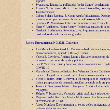
al poder
Svetlana A. Tatunts. La política del “poder blando” de Alemania
Anatoly N. Borovkov. México: Elecciones Intermedias, prueba p
Transformación”
Gabino Solano Ramírez, J. Kenny Acuña Villavicencio. Desplaz
y acumulación por despojo en la sierra de Guerrero, México
Lyudmila P. Voronkova. El turismo latinoamericano frente a la c
Elena V. Astákhova, Nikita Rostov. Tendencias actuales de la pol
Natalia A. Shéleshneva-Solodóvnikova. Arquitectura contemporá
Postmodernidad a la nueva Vanguardia
Revista
Iberoamérica, N 3 2021
. Contenido
José María Cordero Aparicio. Modelo revisado de relaciones ent
macroeconómicas, aplicado a Rusia y España
Valeria E. Gavrílova. América Latina y Rusia en condiciones de d
monetario: cuestiones de teoría y práctica
Petr P. Yákovlev. Rusia y América Latina: colaboración en medi
COVID-19
Marta Isabel Canese de Estigarribia, Valentina Canese Caballero, 
Canese. El legado del exilio de intelectuales rusos a la cultura ci
Víctor L. Jeifets, Daria A. Pravdiuk. El concepto de la “recuper
Latina: perspectivas de la transformación sostenible en la era p
Tamara V. Naúmenko, María S. Kózyreva. América Latina en la 
ecológicas
Zbígnev V. Iwanowski. Venezuela: crisis sistémica y relaciones c
Magomed A-M. Kodzóev, Marina M. Krékova. Los latinoameric
universidades de EE.UU.
Alexis Mondaca. Discriminación en contra de los inmigrantes c
regiones del norte de Chile