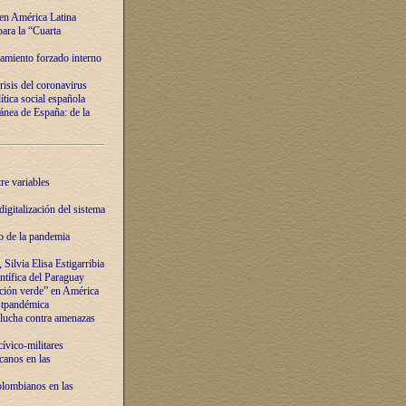
 en América Latina
ara la “Cuarta
amiento forzado interno
risis del coronavirus
ítica social española
nea de España: de la
re variables
igitalización del sistema
o de la pandemia
Silvia Elisa Estigarribia
entífica del Paraguay
ación verde” en América
ostpandémica
lucha contra amenazas
ívico-militares
anos en las
olombianos en las