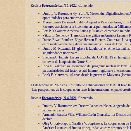
Revista
Iberoamérica, N 1 2022
. Contenido
Dmitriy V. Razumovskiy, Yuri N. Moseykin. Digitalización en A
oportunidades para empresas rusas
María Camila Bermeo-Giraldo, Alejandro Valencia-Arias, Orfa N
Factores asociados a la inversión en criptomonedas en Millennia
Petr P. Yákovlev. América Latina y Rusia en el mercado mundial
Víktor L. Seménov. Transición energética en América Latina y R
Daniel Rivas-Ramírez, Edgar Hernan Fuentes-Contreras. Una ap
entre medio ambiente y derechos humanos. Casos de Brasil y C
Dmitry M. Rozental. El “giro a la izquierda” en América Latina:
singularidades nacionales
SvetlanaA. Tatunts. La crisis global del COVID-19 en la región 
contexto de la oposición Norte-Sur
Irina D. Yakovenko. Desarrollo del programa nuclear de Brasil
particularidades del factor estatal interno, regional e internaciona
Borís F. Martynov. 40 años desde la guerra de Malvinas (leccion
11 de febrero de 2022 en el Instituto de Latinoamérica de la ACR tuvo l
“Las perspectivas de la cooperación ruso-latinoamericana: el papel creati
Revista
Iberoamérica, N 4 2021
. Contenido
Dmitriy V. Razumovskiy. Desarrollo sostenible en la agenda de 
latinoamericana
Armando Estrada Villa, William Cerón Gonsalez. La Democracia:
declive
Oleg O. Krivolápov, Nataliya V. Stepánova. La cooperación de 
América Latina en el ámbito de seguridad antes y después de la 