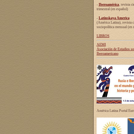
-
Iberoamérica
, revista ci
trimestral (en español)
-
Latinskaya America
(América Latina), revista c
sociopolítica mensual (en 
LIBROS
AEMI
Asociación de Estudios s
Iberoamericano
América Latina Portal Eu