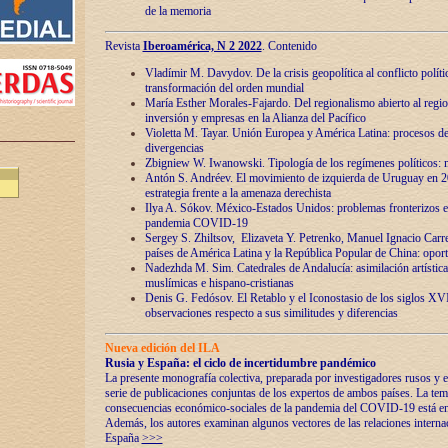
de la memoria
Revista
Iberoamérica, N 2 2022
. Contenido
Vladímir M. Davydov. De la crisis geopolítica al conflicto polític
transformación del orden mundial
María Esther Morales-Fajardo. Del regionalismo abierto al regio
inversión y empresas en la Alianza del Pacífico
Violetta M. Tayar. Unión Europea y América Latina: procesos d
divergencias
Zbigniew W. Iwanowski. Tipología de los regímenes políticos: m
Antón S. Andréev. El movimiento de izquierda de Uruguay en 2
estrategia frente a la amenaza derechista
Ilya A. Sókov. México-Estados Unidos: problemas fronterizos en
pandemia COVID-19
Sergey S. Zhiltsov, Elizaveta Y. Petrenko, Manuel Ignacio Carre
países de América Latina y la República Popular de China: oport
Nadezhda M. Sim. Catedrales de Andalucía: asimilación artística
muslímicas e hispano-cristianas
Denis G. Fedósov. El Retablo y el Iconostasio de los siglos X
observaciones respecto a sus similitudes y diferencias
Nueva edición del ILA
Rusia y España: el ciclo de incertidumbre pandémico
La presente monografía colectiva, preparada por investigadores rusos y e
serie de publicaciones conjuntas de los expertos de ambos países. La temá
consecuencias económico-sociales de la pandemia del COVID-19 está en e
Además, los autores examinan algunos vectores de las relaciones interna
España
>>>