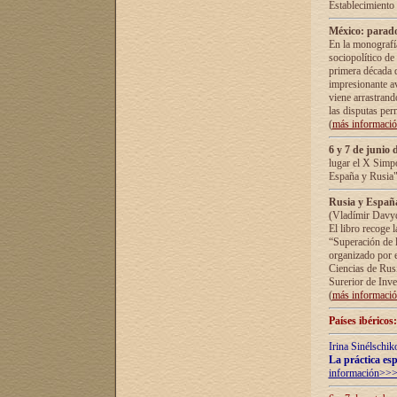
Establecimiento
México: parado
En la monografía
sociopolítico de
primera década d
impresionante a
viene arrastrand
las disputas pe
(
más informaci
6 y 7 de junio 
lugar el X Simp
España y Rusia"
Rusia y España 
(Vladímir Davyd
El libro recoge 
“Superación de l
organizado por e
Ciencias de Rus
Surerior de Inve
(
más informaci
Países ibéricos
Irina Sinélschik
La práctica esp
información>>