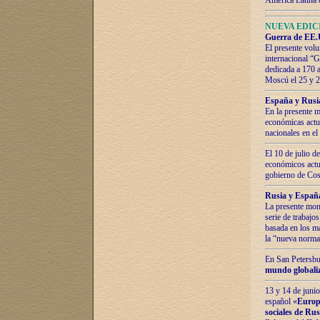
América Latina 
NUEVA EDICI
Guerra de EE.U
El presente volu
internacional “
dedicada a 170 
Moscú el 25 y 
España y Rusia:
En la presente m
económicas actua
nacionales en el
El 10 de julio d
económicos actua
gobierno de Cost
Rusia y España
La presente mono
serie de trabajo
basada en los ma
la “nueva norma
En San Petersbur
mundo globaliza
13 y 14 de junio
español «
Europa
sociales de Ru