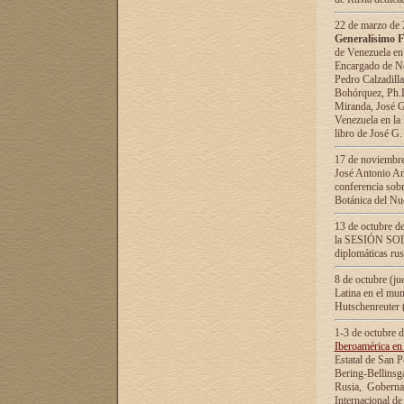
22 de marzo de 2
Generalísimo F
de Venezuela en
Encargado de Neg
Pedro Calzadilla
Bohórquez, Ph.D.
Miranda, José G
Venezuela en la 
libro de José G
17 de noviembre
José Antonio Am
conferencia sobr
Botánica del Nu
13 de octubre de
la SESIÓN SOLEM
diplomáticas rus
8 de octubre (j
Latina en el mun
Hutschenreuter 
1-3 de octubre 
Iberoamérica en 
Estatal de San P
Bering-Bellinsg
Rusia, Gobernac
Internacional de