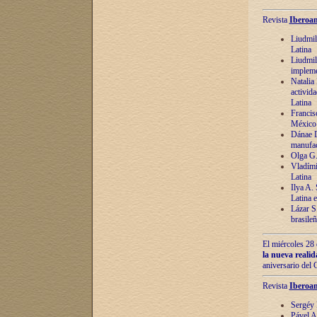
Revista
Iberoam
Liudmil
Latina
Liudmil
impleme
Natalia
activida
Latina
Francis
México 
Dánae D
manufac
Olga G.
Vladími
Latina
Ilya A.
Latina 
Lázar S.
brasile
El miércoles 28 
la nueva reali
aniversario del
Revista
Iberoam
Sergéy 
Pável A