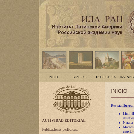
INICIO
GENERAL
ESTRUCTURA
INVESTI
INICIO
Revista
Iberoam
Liudmil
desafíos
ACTIVIDAD EDITORIAL
Natalia
Marcos A
Publicaciones periódicas:
exterio