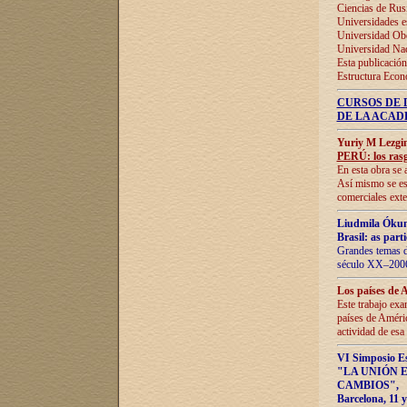
Ciencias de Rus
Universidades e
Universidad Obe
Universidad Na
Esta publicación
Estructura Econ
CURSOS DE 
DE LA ACAD
Yuriy M Lezgi
PERÚ: los rasg
En esta obra se 
Así mismo se est
comerciales exte
Liudmila Ókun
Brasil: as part
Grandes temas da
século XX–2006
Los países de 
Este trabajo exa
países de Améric
actividad de esa
VI Simposio E
"LA UNIÓN 
CAMBIOS"
,
Barcelona, 11 y