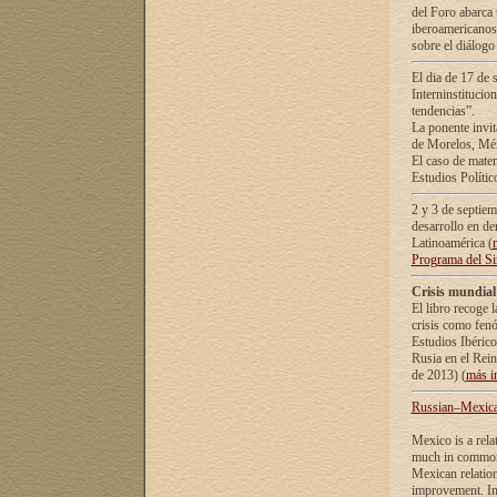
del Foro abarca 
iberoamericanos 
sobre el diálogo 
El dia de 17 de 
Interninstitucio
tendencias”.
La ponente inv
de Morelos, Méx
El caso de mate
Estudios Polític
2 y 3 de septie
desarrollo en de
Latinoamérica (
Programa del S
Crisis mundial
El libro recoge 
crisis como fen
Estudios Ibérico
Rusia en el Rei
de 2013) (
más i
Russian–Mexican
Mexico is a rela
much in common i
Mexican relation
improvement. In 