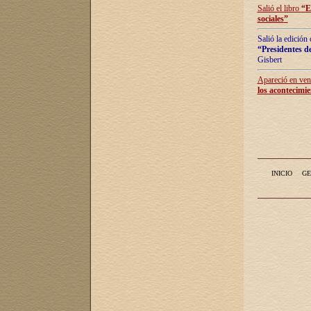
Salió el libro
“
E
sociales
”
Salió la edición
“Presidentes de
Gisbert
Apareció en vent
los acontecimie
INICIO
GE