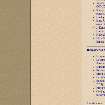
Yarima 
COVID
Kleidy 
potenci
Dmitry 
Isaac Ra
ambient
J. Kenn
Una lect
Naílya 
Elena 
España
Iberoamérica
2
Enfoques
La estr
América
Dimensi
Rusia – 
Brasil y
La polí
Relacion
2019)
Brasil: 
Conjugac
mexican
1 de diciembre d