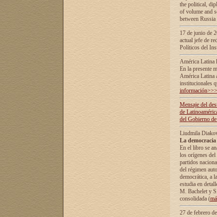
the political, d
of volume and sc
between Russia 
17 de junio de 2
actual jefe de r
Políticos del In
América Latina 
En la presente m
América Latina 
institucionales 
información>>
Mensaje del dest
de Latinoaméric
del Gobierno de
Liudmila Diako
La democracia 
En el libro se a
los orígenes del 
partidos naciona
del régimen auto
democrática, а l
estudia en detall
М. Bachelet у S.
consolidada (
má
27 de febrero d