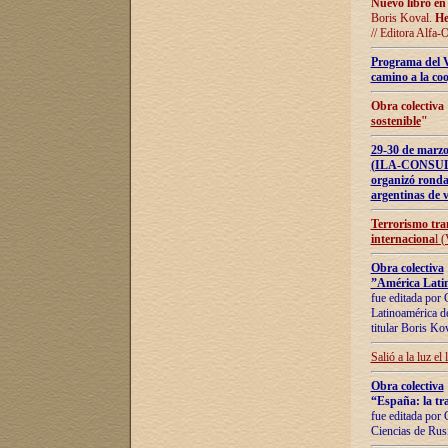
Nuevo libro en
Boris Koval.
He
// Editora Alfa-
Programa del 
camino a la coo
Obra colectiva
sostenible
"
29-30 de ma
(ILA-CONSULT
organizó ronda
argentinas de v
Terrorismo tra
internaciona
l 
Obra colectiva
”América Latin
fue editada por 
Latinoamérica de
titular Boris Ko
Salió a la luz el
Obra colectiva
“España: la tra
fue editada por 
Ciencias de Rus