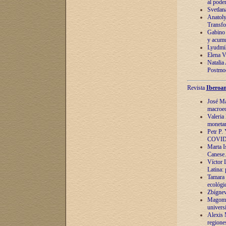
al pode
Svetlan
Anatoly
Transfo
Gabino 
y acumu
Lyudmil
Elena V.
Natalia
Postmod
Revista
Iberoam
José Ma
macroec
Valeria
monetari
Petr P.
COVID
Marta Is
Canese. 
Víctor 
Latina:
Tamara 
ecológi
Zbígnev
Magomed
univers
Alexis 
regiones