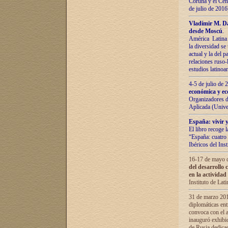
Coruña y el Cent
de julio de 201
Vladímir М. Da
desde Moscú
.
América Latina 
la diversidad se 
actual у lа del p
relaciones ruso-
estudios latino
4-5 de julio de
económica y ec
Organizadores d
Aplicada (Univ
España: vivir y
El libro recoge 
“España: cuatro 
Ibéricos del In
16-17 de mayo d
del desarrollo 
en la actividad
Instituto de La
31 de marzo 2016
diplomáticas en
convoca con el a
inauguró exhibi
de Rusia dedica