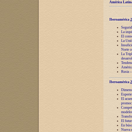
América Latina
Iberoamérica
2
Segurid
La izqu
El cons
La Unió
Insufic
Norte c
La Tripl
desarro
Tendenci
América
Rusia –
Iberoamérica
2
Dimensió
Experie
El acue
promoci
Competi
modelos
Transfo
El futu
En búsq
Nueva e