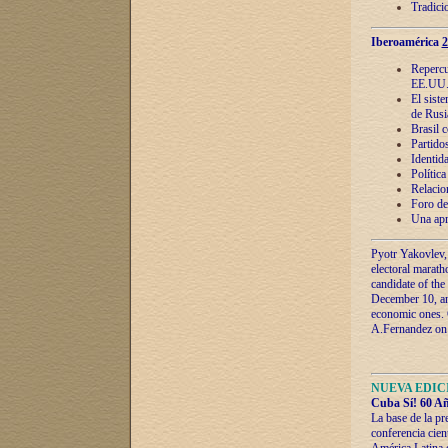
Tradici
Iberoamérica
2
Repercu
EE.UU
El sist
de Rusi
Brasil 
Partidos
Identida
Polític
Relacio
Foro de
Una apr
Pyotr Yakovlev,
electoral marath
candidate of the
December 10, and
economic ones. C
A.Fernandez on t
NUEVA EDICI
Cuba Sí! 60 Añ
La base de la pr
conferencia cien