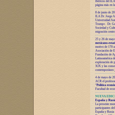
Ibéricos del ILA
página más en la
8 de junio de 20
ILA Dr. Jorge Al
Universidad Aut
Trump». Dr. Ger
Sociedad y Cultu
migración centr
25 y 26 de mayo 
mexicano-estad
motivo de 170 a
Asociación de E
Fundación de Ap
Latinoamérica d
exploración de p
XIX y las consec
contemporáneo
4 de mayo de 201
ACR el profeso
“
Política econó
Facultad de eco
NUEVA EDICI
España y Rusia 
La presente mono
participantes d
España y Rusia f