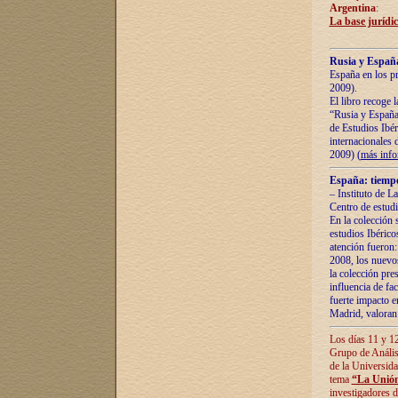
Argentina
:
La base jurídic
Rusia y España
España en los pr
2009).
El libro recoge 
“Rusia y España 
de Estudios Ibér
internacionales 
2009) (
más inf
España: tiempo
– Instituto de L
Centro de estud
En la colección 
estudios Ibérico
atención fueron:
2008, los nuevos
la colección pre
influencia de fac
fuerte impacto en
Madrid, valoran 
Los días 11 y 12
Grupo de Anális
de la Universida
tema
“La Unión
investigadores d