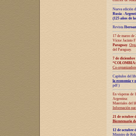
exterior de Madr
Nueva edición d
Rusia - Argent
(125 años de la
Revista
Iberoa
17 de marzo de 2
Víctor Jacinto 
Paraguay
.
Orga
del Paraguay.
7 de diciembre
“COLOMBIA:
Co-organizador
Capítulos del l
la economía y p
pdf )
En vísperas de 1
Argentina:
Materiales del li
Información para
21 de octubre 
Bicentenario d
12 de octubre 
Ministro de Rel