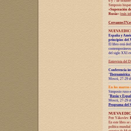
6 y 7 de octubre
Simposio hispan
«
Superación de 
Rusia
» (
más in
CervantesTV.e
NUEVA EDICI
España y Améric
principios del 
El libro está de
contemporáneos -
del siglo XXI ex
Entrevista del 
Conferencia in
“
Iberoamérica 
Moscú, 27-29 de
En los marcos 
Simposio ruso-
"
Rusia y Españ
Moscú, 27-29 de
Programa del 
NUEVA EDIC
Petr Yákovlev.
En este libro se
política mundial