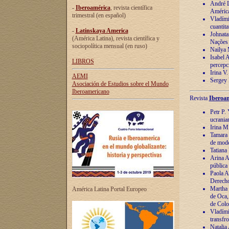
André Lu
-
Iberoamérica
, revista científica
América
trimestral (en español)
Vladímir
cuantita
-
Latinskaya America
Johnata
(América Latina), revista científica y
Nações
sociopolítica mensual (en ruso)
Nailya 
Isabel 
LIBROS
percepc
Irina V
AEMI
Sergey 
Asociación de Estudios sobre el Mundo
Iberoamericano
Revista
Iberoam
Petr P. 
ucrania
Irina M
Tamara 
de mode
Tatiana
Arina A
pública
Paola A
Derecho
Martha 
América Latina Portal Europeo
de Oca,
de Colo
Vladími
transfro
Natalia