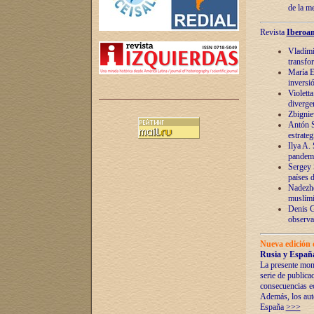
de la m
Revista
Iberoam
Vladímir
transfo
María E
inversi
Violett
diverge
Zbignie
Antón S
estrateg
Ilya A.
pandem
Sergey 
países 
Nadezhd
muslími
Denis G
observac
Nueva edición 
Rusia y España
La presente mono
serie de publica
consecuencias e
Además, los auto
España
>>>