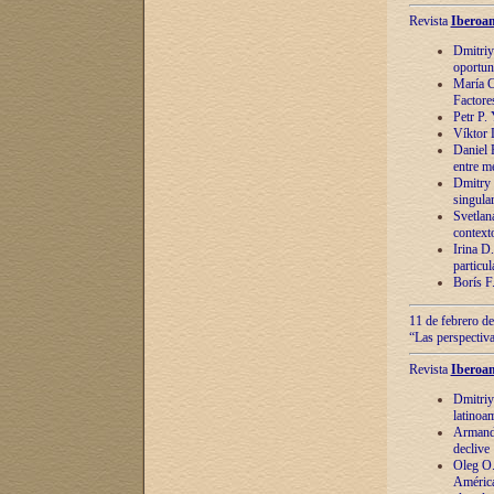
Revista
Iberoam
Dmitriy
oportun
María C
Factore
Petr P.
Víktor 
Daniel 
entre m
Dmitry 
singula
Svetlan
context
Irina D
particul
Borís F
11 de febrero de
“Las perspectiva
Revista
Iberoam
Dmitriy
latinoa
Armando
declive
Oleg O.
América