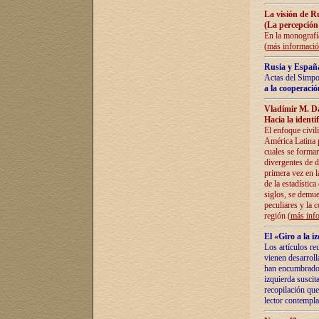
La visión de R
(La percepción
En la monografía
(
más informaci
Rusia y España
Actas del Simpo
a la cooperació
Vladímir M. D
Hacia la identi
El enfoque civil
América Latina pa
cuales se formar
divergentes de d
primera vez en l
de la estadística
siglos, se demue
peculiares y la 
región (
más inf
El «Giro a la 
Los artículos re
vienen desarroll
han encumbrado e
izquierda suscita
recopilación que
lector contempla