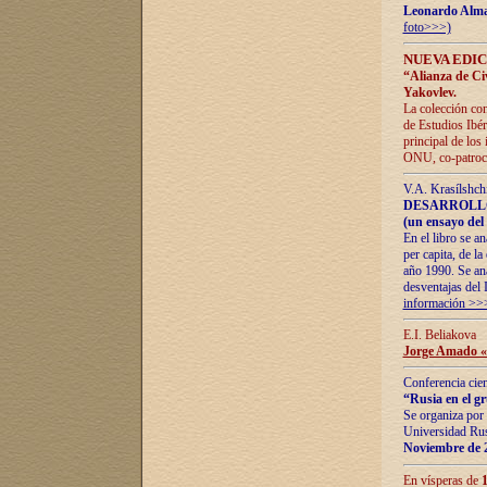
Leonardo Alm
foto>>>)
NUEVA EDIC
“Alianza de Civi
Yakovlev.
La colección con
de Estudios Ibér
principal de los
ONU, co-patroci
V.A. Krasílshch
DESARROLLO
(un ensayo del 
En el libro se a
per capita, de l
año 1990. Se ana
desventajas del 
información >>
E.I. Beliakova
Jorge Amado «r
Conferencia cien
“Rusia en el g
Se organiza por 
Universidad Rus
Noviembre de 
En vísperas de
1