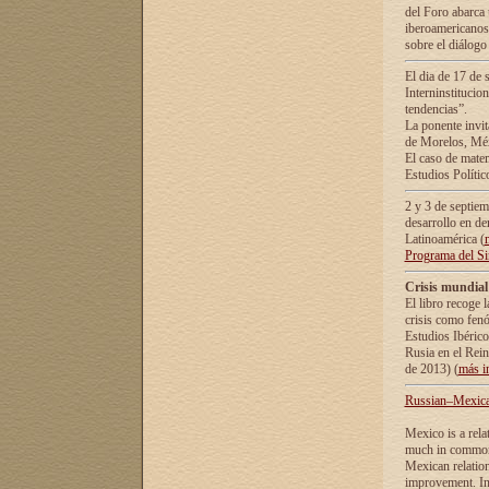
del Foro abarca 
iberoamericanos 
sobre el diálogo 
El dia de 17 de 
Interninstitucio
tendencias”.
La ponente inv
de Morelos, Méx
El caso de mate
Estudios Polític
2 y 3 de septie
desarrollo en de
Latinoamérica (
Programa del S
Crisis mundial
El libro recoge 
crisis como fen
Estudios Ibérico
Rusia en el Rei
de 2013) (
más i
Russian–Mexican
Mexico is a rela
much in common i
Mexican relation
improvement. In 