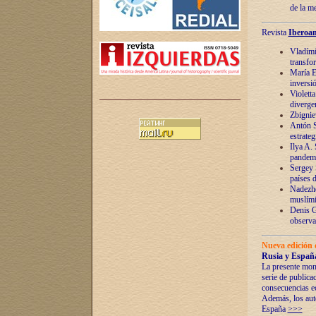
de la m
Revista
Iberoam
Vladímir
transfo
María E
inversi
Violett
diverge
Zbignie
Antón S
estrateg
Ilya A.
pandem
Sergey 
países 
Nadezhd
muslími
Denis G
observac
Nueva edición 
Rusia y España
La presente mono
serie de publica
consecuencias e
Además, los auto
España
>>>