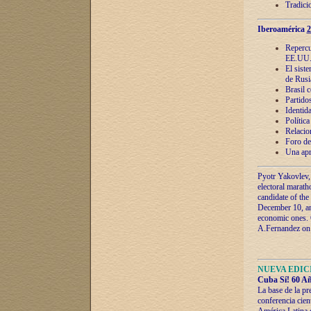
Tradici
Iberoamérica
2
Repercu
EE.UU
El sist
de Rusi
Brasil 
Partidos
Identida
Polític
Relacio
Foro de
Una apr
Pyotr Yakovlev,
electoral marath
candidate of the
December 10, and
economic ones. C
A.Fernandez on t
NUEVA EDICI
Cuba Sí! 60 Añ
La base de la pr
conferencia cien