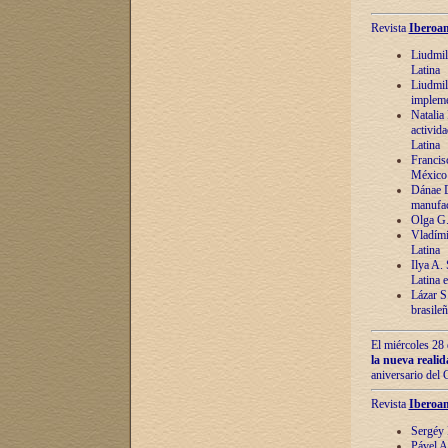
Revista
Iberoam
Liudmil
Latina
Liudmil
impleme
Natalia
activida
Latina
Francis
México 
Dánae D
manufac
Olga G.
Vladími
Latina
Ilya A.
Latina 
Lázar S.
brasile
El miércoles 28 
la nueva reali
aniversario del
Revista
Iberoam
Sergéy 
Pável A