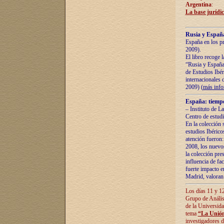
Argentina
:
La base jurídic
Rusia y España
España en los pr
2009).
El libro recoge 
“Rusia y España 
de Estudios Ibér
internacionales 
2009) (
más inf
España: tiempo
– Instituto de L
Centro de estud
En la colección 
estudios Ibérico
atención fueron:
2008, los nuevos
la colección pre
influencia de fac
fuerte impacto en
Madrid, valoran 
Los días 11 y 12
Grupo de Anális
de la Universida
tema
“La Unión
investigadores d