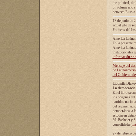
the political, d
of volume and sc
between Russia 
17 de junio de 2
actual jefe de r
Políticos del In
América Latina 
En la presente m
América Latina 
institucionales 
información>>
Mensaje del dest
de Latinoaméric
del Gobierno de
Liudmila Diako
La democracia 
En el libro se a
los orígenes del 
partidos naciona
del régimen auto
democrática, а l
estudia en detall
М. Bachelet у S.
consolidada (
má
27 de febrero d