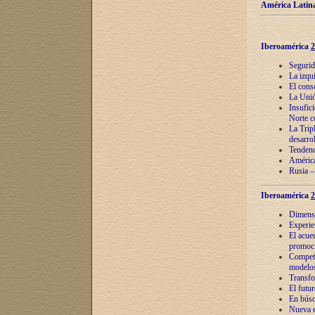
América Latina
Iberoamérica
2
Segurid
La izqu
El cons
La Unió
Insufic
Norte c
La Tripl
desarro
Tendenci
América
Rusia –
Iberoamérica
2
Dimensió
Experie
El acue
promoci
Competi
modelos
Transfo
El futu
En búsq
Nueva e