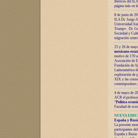
Ibéricos del ILA
página más en la
8 de junio de 20
ILA Dr. Jorge Al
Universidad Aut
Trump». Dr. Ger
Sociedad y Cultu
migración centr
25 y 26 de mayo 
mexicano-estad
motivo de 170 a
Asociación de E
Fundación de Ap
Latinoamérica d
exploración de p
XIX y las consec
contemporáneo
4 de mayo de 201
ACR el profeso
“
Política econó
Facultad de eco
NUEVA EDICI
España y Rusia 
La presente mono
participantes d
España y Rusia f