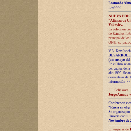
Leonardo Alm
foto>>>)
NUEVA EDIC
“Alianza de Civi
Yakovlev.
La colección con
de Estudios Ibér
principal de los
ONU, co-patroci
V.A. Krasílshch
DESARROLLO
(un ensayo del 
En el libro se a
per capita, de l
año 1990. Se ana
desventajas del 
información >>
E.I. Beliakova
Jorge Amado «r
Conferencia cien
“Rusia en el g
Se organiza por 
Universidad Rus
Noviembre de 
En vísperas de
1