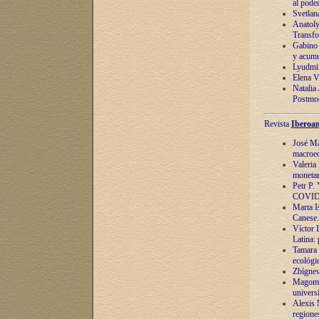
al pode
Svetlan
Anatoly
Transfo
Gabino 
y acumu
Lyudmil
Elena V.
Natalia
Postmod
Revista
Iberoam
José Ma
macroec
Valeria
monetari
Petr P.
COVID
Marta Is
Canese. 
Víctor 
Latina:
Tamara 
ecológi
Zbígnev
Magomed
univers
Alexis 
regiones