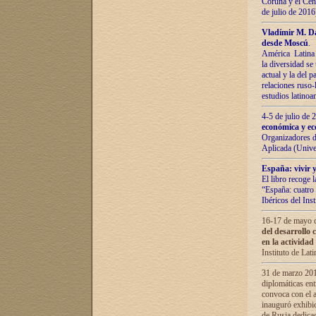
Coruña y el Cent
de julio de 201
Vladímir М. Da
desde Moscú
.
América Latina 
la diversidad se 
actual у lа del p
relaciones ruso-
estudios latino
4-5 de julio de
económica y ec
Organizadores d
Aplicada (Univ
España: vivir y
El libro recoge 
“España: cuatro 
Ibéricos del In
16-17 de mayo d
del desarrollo 
en la actividad
Instituto de La
31 de marzo 2016
diplomáticas en
convoca con el a
inauguró exhibi
de Rusia dedica