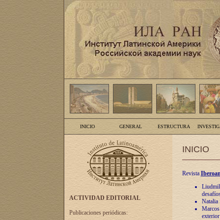
INICIO
GENERAL
ESTRUCTURA
INVESTI
INICIO
Revista
Iberoam
Liudmil
desafíos
ACTIVIDAD EDITORIAL
Natalia
Marcos A
Publicaciones periódicas:
exterio