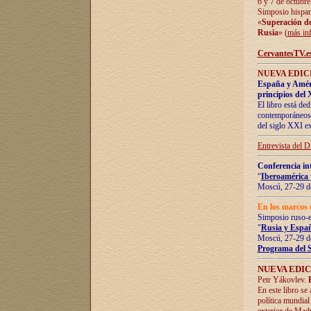
6 y 7 de octubre
Simposio hispan
«
Superación de 
Rusia
» (
más in
CervantesTV.e
NUEVA EDICI
España y Améric
principios del 
El libro está de
contemporáneos -
del siglo XXI ex
Entrevista del 
Conferencia in
“
Iberoamérica 
Moscú, 27-29 de
En los marcos 
Simposio ruso-
"
Rusia y Españ
Moscú, 27-29 de
Programa del 
NUEVA EDIC
Petr Yákovlev.
En este libro se
política mundial