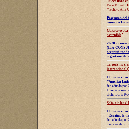
Nuevo libro en
Boris Koval.
He
// Editora Alfa-
Programa del 
camino a la coo
Obra colectiva
sostenible
"
29-30 de ma
(ILA-CONSULT
organizó ronda
argentinas de v
Terrorismo tra
internaciona
l 
Obra colectiva
”América Latin
fue editada por 
Latinoamérica de
titular Boris Ko
Salió a la luz el
Obra colectiva
“España: la tra
fue editada por 
Ciencias de Rus