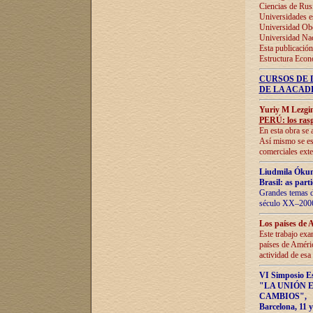
Ciencias de Rus
Universidades e
Universidad Obe
Universidad Na
Esta publicación
Estructura Econ
CURSOS DE 
DE LA ACAD
Yuriy M Lezgi
PERÚ: los rasg
En esta obra se 
Así mismo se est
comerciales exte
Liudmila Ókun
Brasil: as part
Grandes temas da
século XX–2006
Los países de 
Este trabajo exa
países de Améric
actividad de esa
VI Simposio E
"LA UNIÓN 
CAMBIOS"
,
Barcelona, 11 y