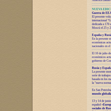
América Latina 
NUEVA EDICI
Guerra de EE.U
El presente volu
internacional “
dedicada a 170 
Moscú el 25 y 
España y Rusia:
En la presente m
económicas actua
nacionales en el
El 10 de julio d
económicos actua
gobierno de Cost
Rusia y España
La presente mono
serie de trabajo
basada en los ma
la “nueva norma
En San Petersbur
mundo globaliza
13 y 14 de junio
español «
Europa
sociales de Ru