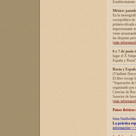
Establecimiento
México: parado
En la monografía
sociopolítico de
primera década d
impresionante a
viene arrastrand
las disputas pe
(
más informaci
6 y 7 de junio 
lugar el X Simp
España y Rusia"
Rusia y España 
(Vladímir Davyd
El libro recoge 
“Superación de l
organizado por e
Ciencias de Rus
Surerior de Inve
(
más informaci
Países ibéricos
Irina Sinélschik
La práctica esp
información>>