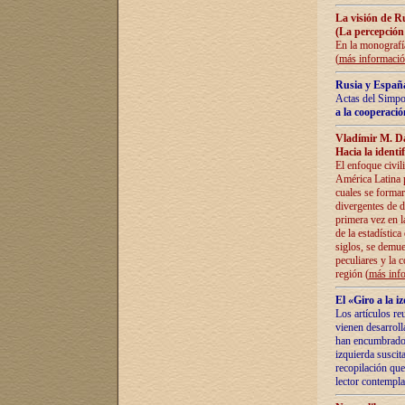
La visión de R
(La percepción
En la monografía
(
más informaci
Rusia y España
Actas del Simpo
a la cooperació
Vladímir M. D
Hacia la identi
El enfoque civil
América Latina pa
cuales se formar
divergentes de d
primera vez en l
de la estadística
siglos, se demue
peculiares y la 
región (
más inf
El «Giro a la 
Los artículos re
vienen desarroll
han encumbrado e
izquierda suscita
recopilación que
lector contempla