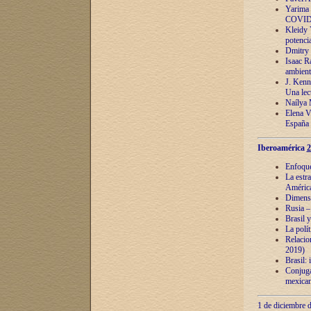
Yarima 
COVID
Kleidy 
potenci
Dmitry 
Isaac Ra
ambient
J. Kenn
Una lect
Naílya 
Elena 
España
Iberoamérica
2
Enfoques
La estr
América
Dimensi
Rusia – 
Brasil y
La polí
Relacion
2019)
Brasil: 
Conjugac
mexican
1 de diciembre d