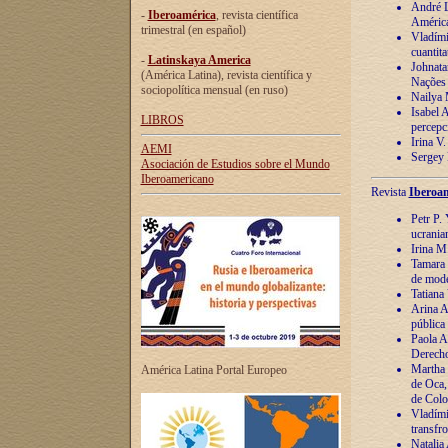
André Lu
-
Iberoamérica
, revista científica
América
trimestral (en español)
Vladímir
cuantita
-
Latinskaya America
Johnata
(América Latina), revista científica y
Nações
sociopolítica mensual (en ruso)
Nailya 
Isabel 
LIBROS
percepc
Irina V
AEMI
Sergey 
Asociación de Estudios sobre el Mundo
Iberoamericano
Revista
Iberoam
Petr P. 
ucrania
Irina M
Tamara 
de mode
Tatiana
Arina A
pública
Paola A
Derecho
Martha 
América Latina Portal Europeo
de Oca,
de Colo
Vladími
transfro
Natalia