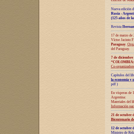
exterior de Madr
Nueva edición d
Rusia - Argent
(125 años de la
Revista
Iberoa
17 de marzo de 2
Víctor Jacinto 
Paraguay
.
Orga
del Paraguay.
7 de diciembre
“COLOMBIA:
Co-organizador
Capítulos del l
la economía y p
pdf )
En vísperas de 1
Argentina:
Materiales del li
Información para
21 de octubre 
Bicentenario d
12 de octubre 
Ministro de Rel