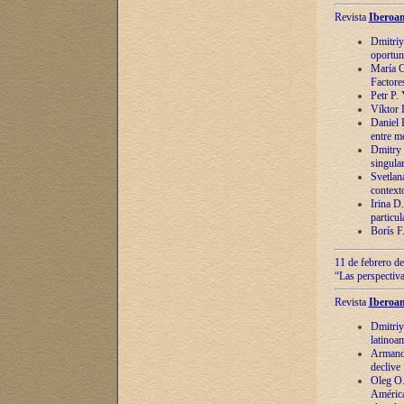
Revista
Iberoam
Dmitriy
oportun
María C
Factore
Petr P.
Víktor 
Daniel 
entre m
Dmitry 
singula
Svetlan
context
Irina D
particul
Borís F
11 de febrero de
“Las perspectiva
Revista
Iberoam
Dmitriy
latinoa
Armando
declive
Oleg O.
América