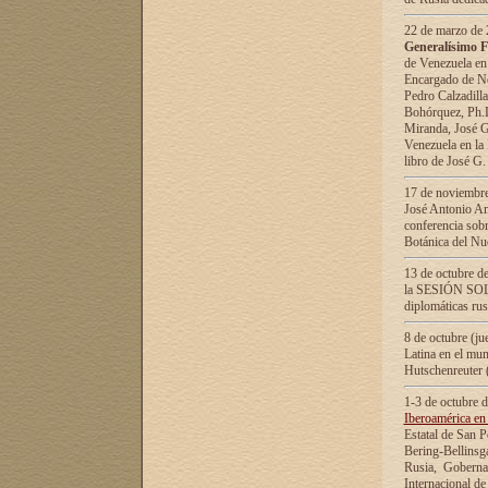
22 de marzo de 2
Generalísimo F
de Venezuela en
Encargado de Neg
Pedro Calzadilla
Bohórquez, Ph.D.
Miranda, José G
Venezuela en la 
libro de José G
17 de noviembre
José Antonio Am
conferencia sobr
Botánica del Nu
13 de octubre de
la SESIÓN SOLEM
diplomáticas rus
8 de octubre (j
Latina en el mun
Hutschenreuter 
1-3 de octubre 
Iberoamérica en 
Estatal de San P
Bering-Bellinsg
Rusia, Gobernac
Internacional de