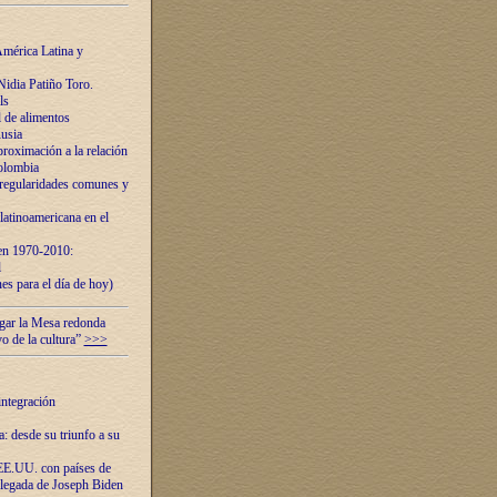
mérica Latina y
idia Patiño Toro.
ls
 de alimentos
usia
roximación a la relación
olombia
 regularidades comunes y
latinoamericana en el
 en 1970-2010:
l
es para el día de hoy)
ugar la Mesa redonda
vo de la cultura”
>>>
integración
 desde su triunfo a su
EE.UU. con países de
llegada de Joseph Biden