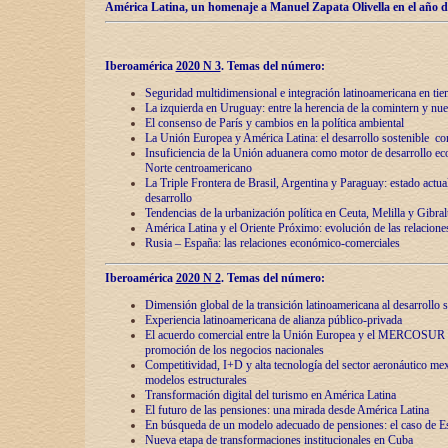
América Latina, un homenaje a Manuel Zapata Olivella en el año d
Iberoamérica
2020 N 3
.
Temas del número:
Seguridad multidimensional e integración latinoamericana en tie
La izquierda en Uruguay: entre la herencia de lа comintern y nue
El consenso de París y cambios en la política ambiental
La Unión Europea y América Latina: el desarrollo sostenible con
Insuficiencia de la Unión aduanera como motor de desarrollo ec
Norte centroamericano
La Triple Frontera de Brasil, Argentina y Paraguay: estado actual
desarrollo
Tendencias de la urbanización política en Ceuta, Melilla y Gibral
América Latina y el Oriente Próximo: evolución de las relacione
Rusia – España: las relaciones económico-comerciales
Iberoamérica
2020 N 2
.
Temas del número:
Dimensión global de la transición latinoamericana al desarrollo s
Experiencia latinoamericana de alianza público-privada
El acuerdo comercial entre la Unión Europea y el MERCOSUR
promoción de los negocios nacionales
Competitividad, I+D y alta tecnología del sector aeronáutico me
modelos estructurales
Transformación digital del turismo en América Latina
El futuro de las pensiones: una mirada desde América Latina
En búsqueda de un modelo adecuado de pensiones: el caso de E
Nueva etapa de transformaciones institucionales en Cuba