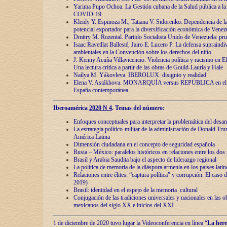
Yarima Pupo Ochoa. La Gestión cubana de la Salud pública a la 
COVID-19
Kleidy Y. Espinoza M., Tatiana V. Sidorenko. Dependencia de la 
potencial exportador para la diversificación económica de Venez
Dmitry M. Rozental. Partido Socialista Unido de Venezuela: prue
Isaac Ravetllat Ballesté, Jairo E. Lucero P. La defensa supraindi
ambientales en la Convención sobre los derechos del niño
J. Kenny Acuña Villavicencio. Violencia política y racismo en E
Una lectura crítica a partir de las obras de Gould-Lauria y Hale
Naílya M. Yákovleva. IBEROLUX: disignio y realidad
Elena V. Astákhova. MONARQUÍA versus REPÚBLICA en el dis
España contemporánea
Iberoamérica
2020 N 4
. Temas del número:
Enfoques conceptuales para interpretar la problemática del desarr
La estrategia político-militar de la administración de Donald Tr
América Latina
Dimensión ciudadana en el concepto de seguridad española
Rusia – México: paralelos históricos en relaciones entre los dos 
Brasil y Arabia Saudita bajo el aspecto de liderazgo regional
La política de memoria de la diáspora armenia en los países lati
Relaciones entre élites: “captura política” y corrupción. El caso
2019)
Brasil: identidad en el espejo de la memoria cultural
Conjugación de las tradiciones universales y nacionales en las ob
mexicanos del siglo XX e inicios del XXI
1 de diciembre de 2020 tuvo lugar la Videoconferencia en línea “
La here