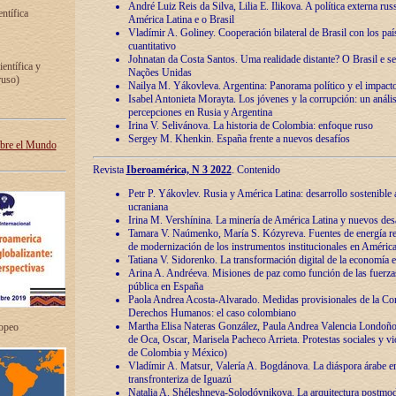
André Luiz Reis da Silva, Lilia E. Ilikova. A política externa ru
entífica
América Latina e o Brasil
Vladímir A. Goliney. Cooperación bilateral de Brasil con los país
cuantitativo
Johnatan da Costa Santos. Uma realidade distante? O Brasil e s
ientífica y
Nações Unidas
ruso)
Nailya M. Yákovleva. Argentina: Panorama político y el impact
Isabel Antonieta Morayta. Los jóvenes y la corrupción: un análi
percepciones en Rusia y Argentina
Irina V. Selivánova. La historia de Colombia: enfoque ruso
Sergey M. Khenkin. España frente a nuevos desafíos
obre el Mundo
Revista
Iberoamérica, N 3 2022
. Contenido
Petr P. Yákovlev. Rusia y América Latina: desarrollo sostenible a 
ucraniana
Irina M. Vershínina. La minería de América Latina y nuevos des
Tamara V. Naúmenko, María S. Kózyreva. Fuentes de energía re
de modernización de los instrumentos institucionales en América
Tatiana V. Sidorenko. La transformación digital de la economía 
Arina A. Andréeva. Misiones de paz como función de las fuerza
pública en España
Paola Andrea Acosta-Alvarado. Medidas provisionales de la Cor
Derechos Humanos: el caso colombiano
Martha Elisa Nateras González, Paula Andrea Valencia Londoñ
ropeo
de Oca, Oscar, Marisela Pacheco Arrieta. Protestas sociales y vi
de Colombia y México)
Vladímir A. Matsur, Valería A. Bogdánova. La diáspora árabe e
transfronteriza de Iguazú
Natalia A. Shéleshneva-Solodóvnikova. La arquitectura postmod