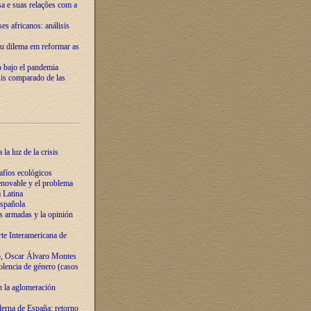
ssa e suas relações com a
es africanos: análisis
eu dilema em reformar as
o bajo el pandemia
sis comparado de las
la luz de la crisis
afíos ecológicos
novable y el problema
 Latina
española
s armadas y la opinión
te Interamericana de
o, Oscar Álvaro Montes
olencia de género (casos
n la aglomeración
erna de España: retorno