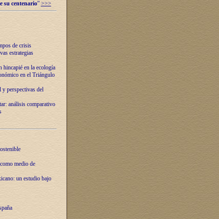
e su centenario
”
>>>
mpos de crisis
vas estrategias
 hincapié en la ecología
onómico en el Triángulo
 y perspectivas del
tar: análisis comparativo
s
ostenible
 como medio de
xicano: un estudio bajo
spaña