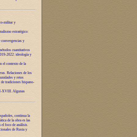
o-militar y
nalismo estratégico:
e convergencias y
étodos cuantitativos
019-2022: ideología y
 el contexto de la
ras. Relaciones de los
unidades y retos
 de tradiciones hispano-
VI-XVIII. Algunas
spañoles, continua la
tica de la obra es las
l foco de análisis.
cionales de Rusia y