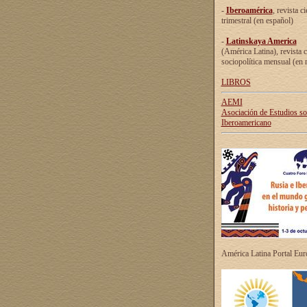
-
Iberoamérica
, revista ci
trimestral (en español)
-
Latinskaya America
(América Latina), revista c
sociopolítica mensual (en 
LIBROS
AEMI
Asociación de Estudios s
Iberoamericano
América Latina Portal Eu