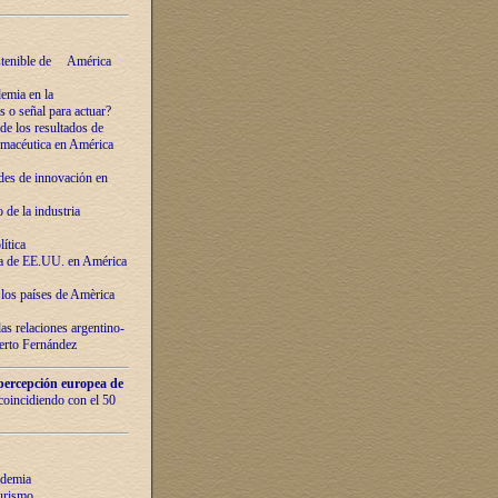
ostenible de América
emia en la
o señal para actuar?
de los resultados de
farmacéutica en América
des de innovaciόn en
de la industria
ítica
ca de EE.UU. en América
los países de Amèrica
as relaciones argentino-
berto Fernández
percepción europea de
 coincidiendo con el 50
ndemia
urismo