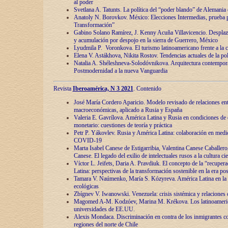
al poder
Svetlana A. Tatunts. La política del “poder blando” de Alemania
Anatoly N. Borovkov. México: Elecciones Intermedias, prueba p
Transformación”
Gabino Solano Ramírez, J. Kenny Acuña Villavicencio. Desplaz
y acumulación por despojo en la sierra de Guerrero, México
Lyudmila P. Voronkova. El turismo latinoamericano frente a la c
Elena V. Astákhova, Nikita Rostov. Tendencias actuales de la pol
Natalia A. Shéleshneva-Solodóvnikova. Arquitectura contemporá
Postmodernidad a la nueva Vanguardia
Revista
Iberoamérica, N 3 2021
. Contenido
José María Cordero Aparicio. Modelo revisado de relaciones ent
macroeconómicas, aplicado a Rusia y España
Valeria E. Gavrílova. América Latina y Rusia en condiciones de d
monetario: cuestiones de teoría y práctica
Petr P. Yákovlev. Rusia y América Latina: colaboración en medi
COVID-19
Marta Isabel Canese de Estigarribia, Valentina Canese Caballero, 
Canese. El legado del exilio de intelectuales rusos a la cultura ci
Víctor L. Jeifets, Daria A. Pravdiuk. El concepto de la “recuper
Latina: perspectivas de la transformación sostenible en la era p
Tamara V. Naúmenko, María S. Kózyreva. América Latina en la 
ecológicas
Zbígnev V. Iwanowski. Venezuela: crisis sistémica y relaciones c
Magomed A-M. Kodzóev, Marina M. Krékova. Los latinoameric
universidades de EE.UU.
Alexis Mondaca. Discriminación en contra de los inmigrantes c
regiones del norte de Chile