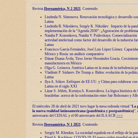
Revista
Iberoamérica, N 2 2021
. Contenido
Liudmila N. Símonova. Renovaciόn tecnolόgica y desarrollo s
Latina
Liudmila B. Nikoláeva, Sergéy K. Nikoláev. Impacto de la pand
implementaciόn de la “Agenda 2030”: ¿Agravaciόn de problemas 
Natalia P. Kononkova, Natalia V. Polávskaya. Comercializaciόn 
actividad intelectual como factor del desarrollo de la industria 
Latina
Francisco García Fernández, José Luis López Gómez. Capacida
México y Rusia: un análisis comparativo
Dánae Duana Ávila, Tirso Javier Hernández Gracia. Crecimiento 
manufacturera en México
Olga G. Leόnova. América Latina en la zona de la turbulencia pol
Vladímir P. Súdarev. De Trump a Biden: evoluciόn de la políti
Latina
Ilya A. Sόkov. Enfόques de EE.UU. y China para colaborar con 
Latina en el siglo XXI
Lázar S. Jéifets, Kseniya A. Konoválova. La lόgica histόrica de l
brasileñas: acerca de la confrontaciόn entre Jair Bolsonaro y Al
El miércoles 28 de abril de 2021 tuvo lugar la mesa redonda virtual “
La 
la nueva realidad latinoamericana (pandémica y postpandémica)
”,
aniversario del CEISAL y el 60 aniversario del ILA ACR
>>>
Revista
Iberoamérica, N 1 2021
. Contenido
Sergéy M. Khenkin. La sociedad española en el reflejo de la pa
Pável A. Kuchínov. COVID-19: El nuevo orden mundial en el t