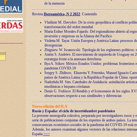
de la memoria
Revista
Iberoamérica, N 2 2022
. Contenido
Vladímir M. Davydov. De la crisis geopolítica al conflicto polític
transformación del orden mundial
María Esther Morales-Fajardo. Del regionalismo abierto al regio
inversión y empresas en la Alianza del Pacífico
Violetta M. Tayar. Unión Europea y América Latina: procesos d
divergencias
Zbigniew W. Iwanowski. Tipología de los regímenes políticos: m
Antón S. Andréev. El movimiento de izquierda de Uruguay en 2
estrategia frente a la amenaza derechista
Ilya A. Sókov. México-Estados Unidos: problemas fronterizos en
pandemia COVID-19
Sergey S. Zhiltsov, Elizaveta Y. Petrenko, Manuel Ignacio Carre
países de América Latina y la República Popular de China: oport
Nadezhda M. Sim. Catedrales de Andalucía: asimilación artística
muslímicas e hispano-cristianas
Denis G. Fedósov. El Retablo y el Iconostasio de los siglos X
observaciones respecto a sus similitudes y diferencias
Nueva edición del ILA
Rusia y España: el ciclo de incertidumbre pandémico
La presente monografía colectiva, preparada por investigadores rusos y e
serie de publicaciones conjuntas de los expertos de ambos países. La temá
consecuencias económico-sociales de la pandemia del COVID-19 está en e
Además, los autores examinan algunos vectores de las relaciones interna
España
>>>