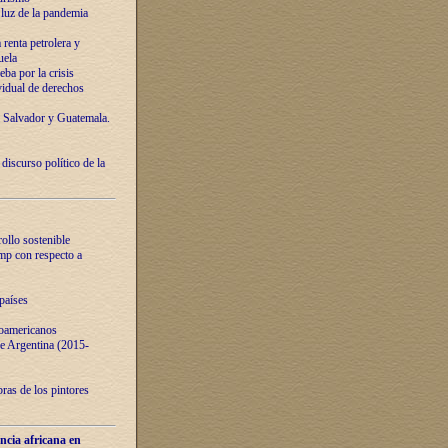
luz de la pandemia
renta petrolera y
uela
ba por la crisis
vidual de derechos
l Salvador y Guatemala.
curso político de la
ollo sostenible
ump con respecto a
países
noamericanos
 de Argentina (2015-
ras de los pintores
ncia africana en