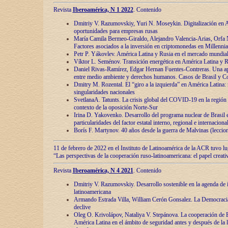
Revista
Iberoamérica, N 1 2022
. Contenido
Dmitriy V. Razumovskiy, Yuri N. Moseykin. Digitalización en A
oportunidades para empresas rusas
María Camila Bermeo-Giraldo, Alejandro Valencia-Arias, Orfa N
Factores asociados a la inversión en criptomonedas en Millennia
Petr P. Yákovlev. América Latina y Rusia en el mercado mundial
Víktor L. Seménov. Transición energética en América Latina y R
Daniel Rivas-Ramírez, Edgar Hernan Fuentes-Contreras. Una ap
entre medio ambiente y derechos humanos. Casos de Brasil y C
Dmitry M. Rozental. El “giro a la izquierda” en América Latina:
singularidades nacionales
SvetlanaA. Tatunts. La crisis global del COVID-19 en la región 
contexto de la oposición Norte-Sur
Irina D. Yakovenko. Desarrollo del programa nuclear de Brasil
particularidades del factor estatal interno, regional e internaciona
Borís F. Martynov. 40 años desde la guerra de Malvinas (leccion
11 de febrero de 2022 en el Instituto de Latinoamérica de la ACR tuvo l
“Las perspectivas de la cooperación ruso-latinoamericana: el papel creati
Revista
Iberoamérica, N 4 2021
. Contenido
Dmitriy V. Razumovskiy. Desarrollo sostenible en la agenda de 
latinoamericana
Armando Estrada Villa, William Cerón Gonsalez. La Democracia:
declive
Oleg O. Krivolápov, Nataliya V. Stepánova. La cooperación de 
América Latina en el ámbito de seguridad antes y después de la 