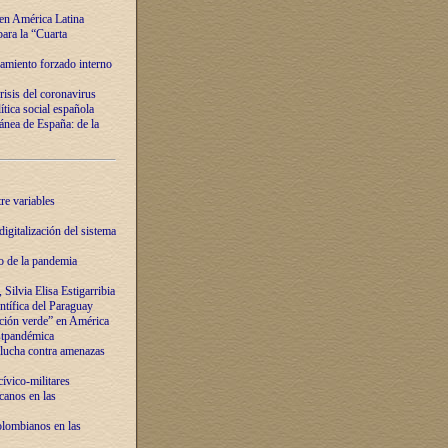
 en América Latina
ara la “Cuarta
amiento forzado interno
risis del coronavirus
ítica social española
nea de España: de la
re variables
igitalización del sistema
o de la pandemia
Silvia Elisa Estigarribia
entífica del Paraguay
ación verde” en América
ostpandémica
lucha contra amenazas
ívico-militares
anos en las
olombianos en las