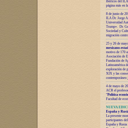
Ibéricos del ILA
página más en la
8 de junio de 20
ILA Dr. Jorge Al
Universidad Aut
Trump». Dr. Ger
Sociedad y Cultu
migración centr
25 y 26 de mayo 
mexicano-estad
motivo de 170 a
Asociación de E
Fundación de Ap
Latinoamérica d
exploración de p
XIX y las consec
contemporáneo
4 de mayo de 201
ACR el profeso
“
Política econó
Facultad de eco
NUEVA EDICI
España y Rusia 
La presente mono
participantes d
España y Rusia f