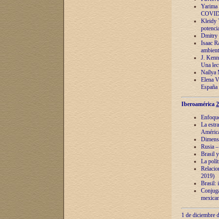
Yarima 
COVID
Kleidy 
potenci
Dmitry 
Isaac Ra
ambient
J. Kenn
Una lect
Naílya 
Elena 
España
Iberoamérica
2
Enfoques
La estr
América
Dimensi
Rusia – 
Brasil y
La polí
Relacion
2019)
Brasil: 
Conjugac
mexican
1 de diciembre d