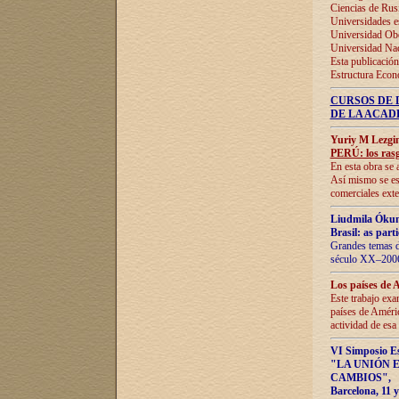
Ciencias de Rus
Universidades e
Universidad Obe
Universidad Na
Esta publicación
Estructura Econ
CURSOS DE 
DE LA ACAD
Yuriy M Lezgi
PERÚ: los rasg
En esta obra se 
Así mismo se est
comerciales exte
Liudmila Ókun
Brasil: as part
Grandes temas da
século XX–2006
Los países de 
Este trabajo exa
países de Améric
actividad de esa
VI Simposio E
"LA UNIÓN 
CAMBIOS"
,
Barcelona, 11 y