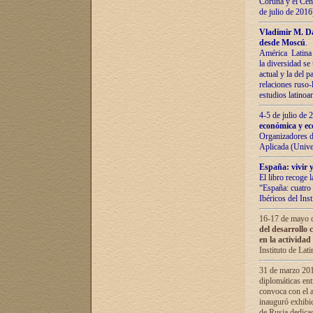
Coruña y el Cent
de julio de 201
Vladímir М. Da
desde Moscú
.
América Latina 
la diversidad se 
actual у lа del p
relaciones ruso-
estudios latino
4-5 de julio de
económica y ec
Organizadores d
Aplicada (Univ
España: vivir y
El libro recoge 
“España: cuatro 
Ibéricos del In
16-17 de mayo d
del desarrollo 
en la actividad
Instituto de La
31 de marzo 2016
diplomáticas en
convoca con el a
inauguró exhibi
de Rusia dedica