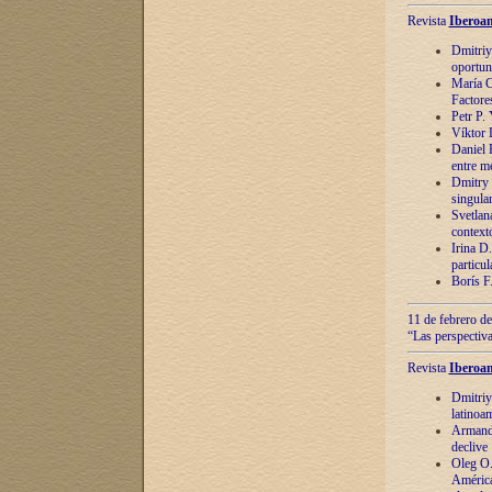
Revista
Iberoam
Dmitriy
oportun
María C
Factore
Petr P.
Víktor 
Daniel 
entre m
Dmitry 
singula
Svetlan
context
Irina D
particul
Borís F
11 de febrero de
“Las perspectiva
Revista
Iberoam
Dmitriy
latinoa
Armando
declive
Oleg O.
América