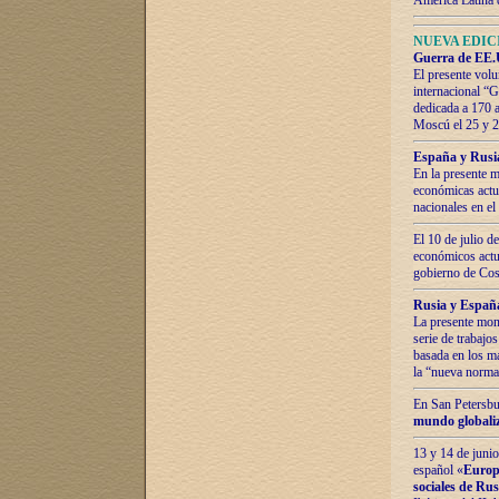
América Latina 
NUEVA EDICI
Guerra de EE.U
El presente volu
internacional “
dedicada a 170 
Moscú el 25 y 
España y Rusia:
En la presente m
económicas actua
nacionales en el
El 10 de julio d
económicos actua
gobierno de Cost
Rusia y España
La presente mono
serie de trabajo
basada en los ma
la “nueva norma
En San Petersbur
mundo globaliza
13 y 14 de junio
español «
Europa
sociales de Ru