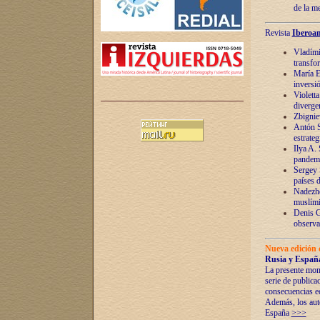
de la m
Revista
Iberoam
Vladímir
transfo
María E
inversi
Violett
diverge
Zbignie
Antón S
estrateg
Ilya A.
pandem
Sergey 
países 
Nadezhd
muslími
Denis G
observac
Nueva edición 
Rusia y España
La presente mono
serie de publica
consecuencias e
Además, los auto
España
>>>