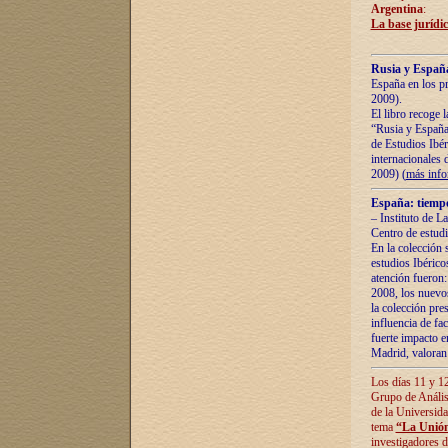
Argentina
:
La base jurídic
Rusia y España
España en los pr
2009).
El libro recoge 
“Rusia y España 
de Estudios Ibér
internacionales 
2009) (
más inf
España: tiempo
– Instituto de L
Centro de estud
En la colección 
estudios Ibérico
atención fueron:
2008, los nuevos
la colección pre
influencia de fac
fuerte impacto en
Madrid, valoran 
Los días 11 y 12
Grupo de Anális
de la Universida
tema
“La Unión
investigadores d