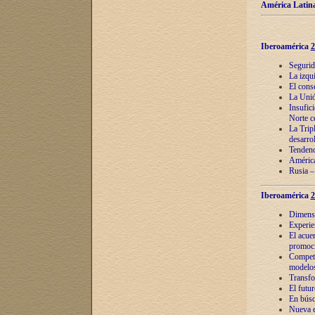
América Latina
Iberoamérica
2
Segurid
La izqu
El cons
La Unió
Insufic
Norte c
La Tripl
desarro
Tendenci
América
Rusia –
Iberoamérica
2
Dimensió
Experie
El acue
promoci
Competi
modelos
Transfo
El futu
En búsq
Nueva e