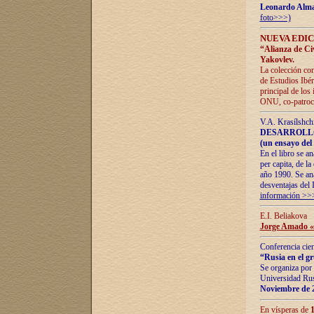
Leonardo Alm
foto>>>)
NUEVA EDIC
“Alianza de Civi
Yakovlev.
La colección con
de Estudios Ibér
principal de los
ONU, co-patroci
V.A. Krasílshch
DESARROLLO
(un ensayo del 
En el libro se a
per capita, de l
año 1990. Se ana
desventajas del 
información >>
E.I. Beliakova
Jorge Amado «r
Conferencia cien
“Rusia en el g
Se organiza por 
Universidad Rus
Noviembre de 
En vísperas de
1