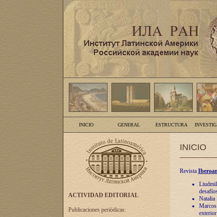
INICIO
GENERAL
ESTRUCTURA
INVESTI
INICIO
Revista
Iberoam
Liudmil
desafíos
ACTIVIDAD EDITORIAL
Natalia
Marcos A
Publicaciones periódicas:
exterio