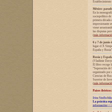
Establecimiento
México: parado
En la monografía
sociopolítico de
primera década d
impresionante a
viene arrastrand
las disputas pe
(
más informaci
6 y 7 de junio 
lugar el X Simp
España y Rusia"
Rusia y España 
(Vladímir Davyd
El libro recoge 
“Superación de l
organizado por e
Ciencias de Rus
Surerior de Inve
(
más informaci
Países ibéricos
Irina Sinélschik
La práctica esp
información>>