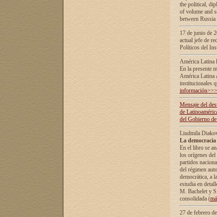
the political, d
of volume and sc
between Russia 
17 de junio de 2
actual jefe de r
Políticos del In
América Latina 
En la presente m
América Latina 
institucionales 
información>>
Mensaje del dest
de Latinoaméric
del Gobierno de
Liudmila Diako
La democracia 
En el libro se a
los orígenes del 
partidos naciona
del régimen auto
democrática, а l
estudia en detall
М. Bachelet у S.
consolidada (
má
27 de febrero d