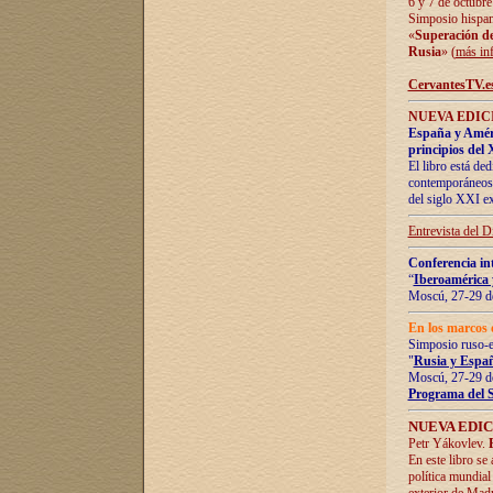
6 y 7 de octubre
Simposio hispan
«
Superación de 
Rusia
» (
más in
CervantesTV.e
NUEVA EDICI
España y Améric
principios del 
El libro está de
contemporáneos -
del siglo XXI ex
Entrevista del 
Conferencia in
“
Iberoamérica 
Moscú, 27-29 de
En los marcos 
Simposio ruso-
"
Rusia y Españ
Moscú, 27-29 de
Programa del 
NUEVA EDIC
Petr Yákovlev.
En este libro se
política mundial