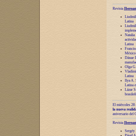
Revista
Iberoam
Liudmil
Latina
Liudmil
impleme
Natalia
activida
Latina
Francis
México 
Dánae D
manufac
Olga G.
Vladími
Latina
Ilya A.
Latina 
Lázar S.
brasile
El miércoles 28 
la nueva reali
aniversario del
Revista
Iberoam
Sergéy 
Pável A