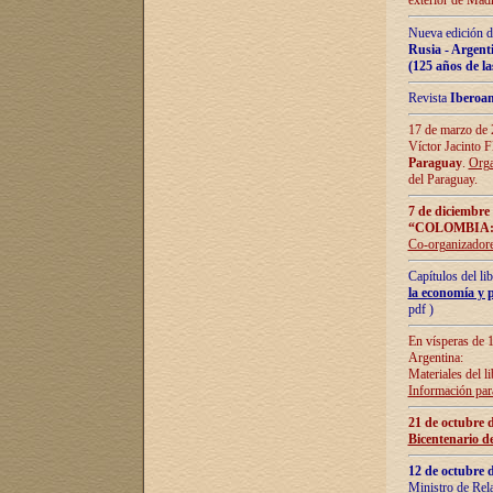
exterior de Madr
Nueva edición d
Rusia - Argent
(125 años de la
Revista
Iberoa
17 de marzo de 2
Víctor Jacinto 
Paraguay
.
Orga
del Paraguay.
7 de diciembre
“COLOMBIA:
Co-organizador
Capítulos del l
la economía y p
pdf )
En vísperas de 1
Argentina:
Materiales del li
Información para
21 de octubre 
Bicentenario d
12 de octubre 
Ministro de Rel