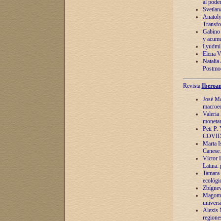
al pode
Svetlan
Anatoly
Transfo
Gabino 
y acumu
Lyudmil
Elena V.
Natalia
Postmod
Revista
Iberoam
José Ma
macroec
Valeria
monetari
Petr P.
COVID
Marta Is
Canese. 
Víctor 
Latina:
Tamara 
ecológi
Zbígnev
Magomed
univers
Alexis 
regiones