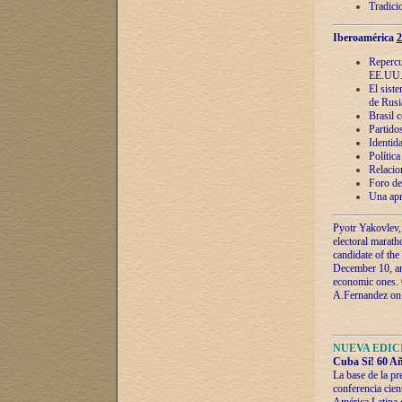
Tradici
Iberoamérica
2
Repercu
EE.UU
El sist
de Rusi
Brasil 
Partidos
Identida
Polític
Relacio
Foro de
Una apr
Pyotr Yakovlev,
electoral marath
candidate of the
December 10, and
economic ones. C
A.Fernandez on t
NUEVA EDICI
Cuba Sí! 60 Añ
La base de la pr
conferencia cien