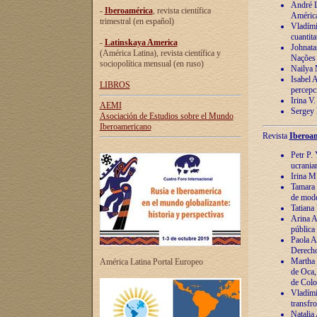
André Lu
-
Iberoamérica
, revista científica
América
trimestral (en español)
Vladímir
cuantita
-
Latinskaya America
Johnata
(América Latina), revista científica y
Nações
sociopolítica mensual (en ruso)
Nailya 
Isabel 
LIBROS
percepc
Irina V
AEMI
Sergey 
Asociación de Estudios sobre el Mundo
Iberoamericano
Revista
Iberoam
Petr P. 
ucrania
Irina M
Tamara 
de mode
Tatiana
Arina A
pública
Paola A
Derecho
Martha 
América Latina Portal Europeo
de Oca,
de Colo
Vladími
transfro
Natalia