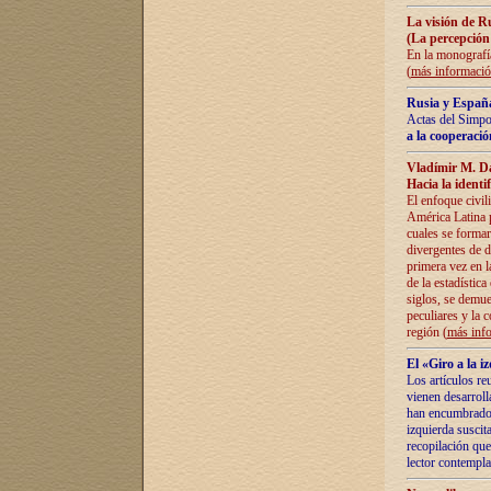
La visión de R
(La percepción
En la monografía
(
más informaci
Rusia y España
Actas del Simpo
a la cooperació
Vladímir M. D
Hacia la identi
El enfoque civil
América Latina pa
cuales se formar
divergentes de d
primera vez en l
de la estadística
siglos, se demue
peculiares y la 
región (
más inf
El «Giro a la 
Los artículos re
vienen desarroll
han encumbrado e
izquierda suscita
recopilación que
lector contempla