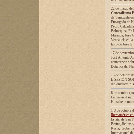
22 de marzo de 2
Generalísimo F
de Venezuela en
Encargado de Neg
Pedro Calzadilla
Bohórquez, Ph.D.
Miranda, José G
Venezuela en la 
libro de José G
17 de noviembre
José Antonio Am
conferencia sobr
Botánica del Nu
13 de octubre de
la SESIÓN SOLEM
diplomáticas rus
8 de octubre (j
Latina en el mun
Hutschenreuter 
1-3 de octubre 
Iberoamérica en 
Estatal de San P
Bering-Bellinsg
Rusia, Gobernac
Internacional de