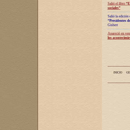
Salió el libro
“
E
sociales
”
Salió la edición
“Presidentes de
Gisbert
Apareció en vent
los acontecimie
INICIO
GE