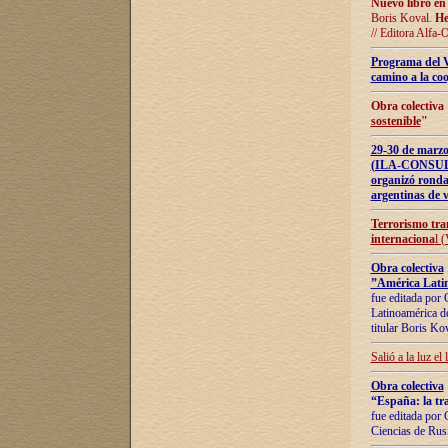
Nuevo libro en
Boris Koval.
He
// Editora Alfa-
Programa del 
camino a la coo
Obra colectiva
sostenible
"
29-30 de ma
(ILA-CONSULT
organizó ronda
argentinas de v
Terrorismo tra
internaciona
l 
Obra colectiva
”América Latin
fue editada por 
Latinoamérica de
titular Boris Ko
Salió a la luz el
Obra colectiva
“España: la tra
fue editada por 
Ciencias de Rus