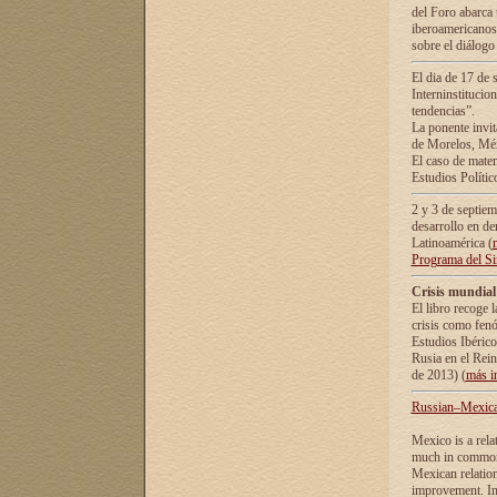
del Foro abarca 
iberoamericanos 
sobre el diálogo 
El dia de 17 de 
Interninstitucio
tendencias”.
La ponente inv
de Morelos, Méx
El caso de mate
Estudios Polític
2 y 3 de septie
desarrollo en de
Latinoamérica (
Programa del S
Crisis mundial
El libro recoge 
crisis como fen
Estudios Ibérico
Rusia en el Rei
de 2013) (
más i
Russian–Mexican
Mexico is a rela
much in common i
Mexican relation
improvement. In 