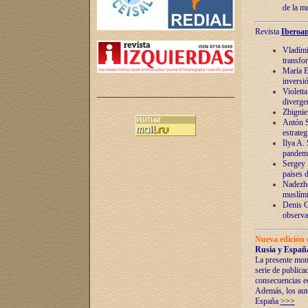
de la m
Revista
Iberoam
Vladímir
transfo
María E
inversi
Violett
diverge
Zbignie
Antón S
estrateg
Ilya A.
pandem
Sergey 
países 
Nadezhd
muslími
Denis G
observac
Nueva edición 
Rusia y España
La presente mono
serie de publica
consecuencias e
Además, los auto
España
>>>