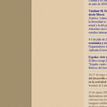
Coruña y el Cent
de julio de 201
Vladímir М. Da
desde Moscú
.
América Latina 
la diversidad se 
actual у lа del p
relaciones ruso-
estudios latino
4-5 de julio de
económica y ec
Organizadores d
Aplicada (Univ
España: vivir y
El libro recoge 
“España: cuatro 
Ibéricos del In
16-17 de mayo d
del desarrollo 
en la actividad
Instituto de La
31 de marzo 2016
diplomáticas en
convoca con el a
inauguró exhibi
de Rusia dedica