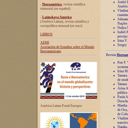
André Lu
-
Iberoamérica
, revista científica
América
trimestral (en español)
Vladímir
cuantita
-
Latinskaya America
Johnata
(América Latina), revista científica y
Nações
sociopolítica mensual (en ruso)
Nailya 
Isabel 
LIBROS
percepc
Irina V
AEMI
Sergey 
Asociación de Estudios sobre el Mundo
Iberoamericano
Revista
Iberoam
Petr P. 
ucrania
Irina M
Tamara 
de mode
Tatiana
Arina A
pública
Paola A
Derecho
Martha 
América Latina Portal Europeo
de Oca,
de Colo
Vladími
transfro
Natalia