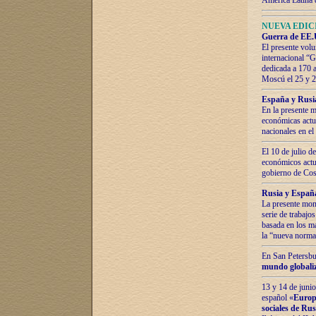
América Latina 
NUEVA EDICI
Guerra de EE.U
El presente volu
internacional “
dedicada a 170 
Moscú el 25 y 
España y Rusia:
En la presente m
económicas actua
nacionales en el
El 10 de julio d
económicos actua
gobierno de Cost
Rusia y España
La presente mono
serie de trabajo
basada en los ma
la “nueva norma
En San Petersbur
mundo globaliza
13 y 14 de junio
español «
Europa
sociales de Ru