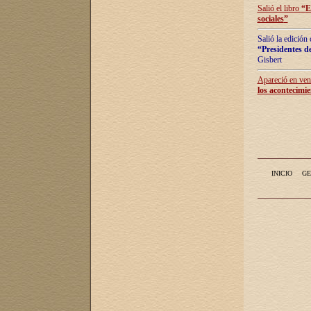
Salió el libro
“
E
sociales
”
Salió la edición
“Presidentes de
Gisbert
Apareció en vent
los acontecimie
INICIO
GE