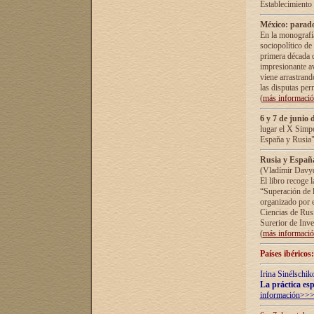
Establecimiento
México: parado
En la monografía
sociopolítico de
primera década d
impresionante a
viene arrastrand
las disputas pe
(
más informaci
6 y 7 de junio 
lugar el X Simp
España y Rusia"
Rusia y España 
(Vladímir Davyd
El libro recoge 
“Superación de l
organizado por e
Ciencias de Rus
Surerior de Inve
(
más informaci
Países ibéricos
Irina Sinélschik
La práctica esp
información>>