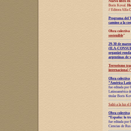
Nuevo libro en
Boris Koval.
He
// Editora Alfa-
Programa del 
camino a la coo
Obra colectiva
sostenible
"
29-30 de ma
(ILA-CONSULT
organizó ronda
argentinas de v
Terrorismo tra
internaciona
l 
Obra colectiva
”América Latin
fue editada por 
Latinoamérica de
titular Boris Ko
Salió a la luz el
Obra colectiva
“España: la tra
fue editada por 
Ciencias de Rus