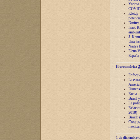
Yarima 
COVID
Kleidy 
potenci
Dmitry 
Isaac Ra
ambient
J. Kenn
Una lect
Naílya 
Elena 
España
Iberoamérica
2
Enfoques
La estr
América
Dimensi
Rusia – 
Brasil y
La polí
Relacion
2019)
Brasil: 
Conjugac
mexican
1 de diciembre d