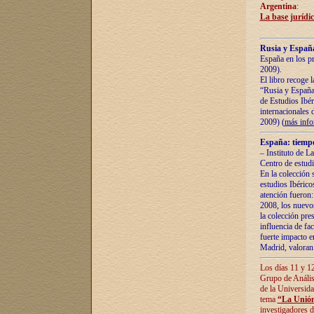
Argentina
:
La base jurídic
Rusia y España
España en los pr
2009).
El libro recoge 
“Rusia y España 
de Estudios Ibér
internacionales 
2009) (
más inf
España: tiempo
– Instituto de L
Centro de estud
En la colección 
estudios Ibérico
atención fueron:
2008, los nuevos
la colección pre
influencia de fac
fuerte impacto en
Madrid, valoran 
Los días 11 y 12
Grupo de Anális
de la Universida
tema
“La Unión
investigadores d