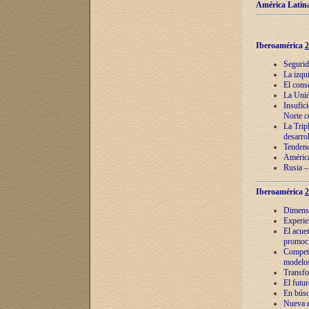
América Latina
Iberoamérica
2
Segurid
La izqu
El cons
La Unió
Insufic
Norte c
La Tripl
desarro
Tendenci
América
Rusia –
Iberoamérica
2
Dimensió
Experie
El acue
promoci
Competi
modelos
Transfo
El futu
En búsq
Nueva e