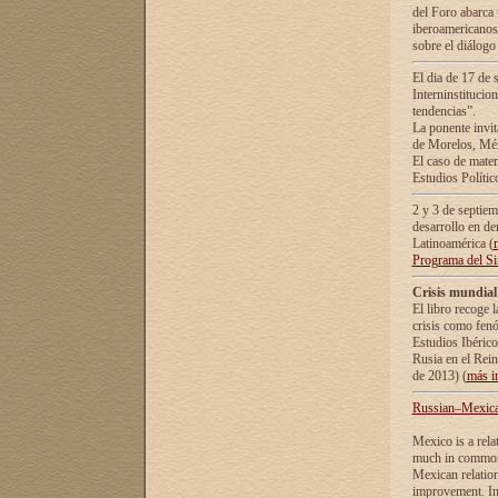
del Foro abarca 
iberoamericanos 
sobre el diálogo 
El dia de 17 de 
Interninstitucio
tendencias”.
La ponente inv
de Morelos, Méx
El caso de mate
Estudios Polític
2 y 3 de septie
desarrollo en de
Latinoamérica (
Programa del S
Crisis mundial
El libro recoge 
crisis como fen
Estudios Ibérico
Rusia en el Rei
de 2013) (
más i
Russian–Mexican
Mexico is a rela
much in common i
Mexican relation
improvement. In 