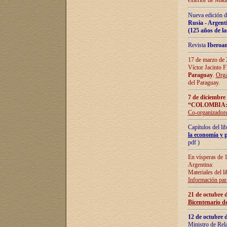
exterior de Madr
Nueva edición d
Rusia - Argent
(125 años de la
Revista
Iberoa
17 de marzo de 2
Víctor Jacinto 
Paraguay
.
Orga
del Paraguay.
7 de diciembre
“COLOMBIA:
Co-organizador
Capítulos del l
la economía y p
pdf )
En vísperas de 1
Argentina:
Materiales del li
Información para
21 de octubre 
Bicentenario d
12 de octubre 
Ministro de Rel