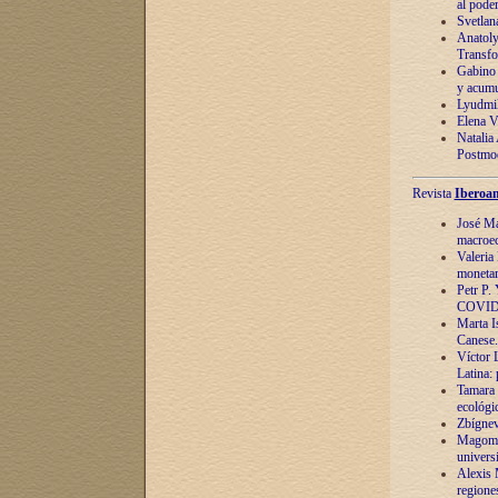
al pode
Svetlan
Anatoly
Transfo
Gabino 
y acumu
Lyudmil
Elena V.
Natalia
Postmod
Revista
Iberoam
José Ma
macroec
Valeria
monetari
Petr P.
COVID
Marta Is
Canese. 
Víctor 
Latina:
Tamara 
ecológi
Zbígnev
Magomed
univers
Alexis 
regiones