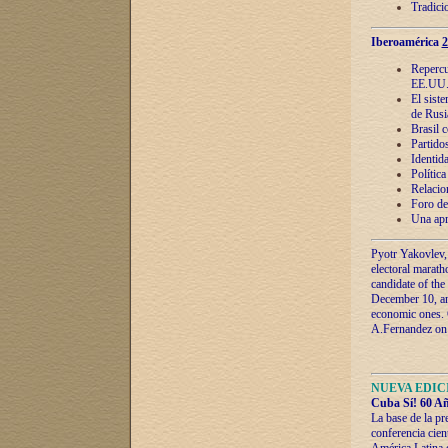
Tradici
Iberoamérica
2
Repercu
EE.UU
El sist
de Rusi
Brasil 
Partidos
Identida
Polític
Relacio
Foro de
Una apr
Pyotr Yakovlev,
electoral marath
candidate of the
December 10, and
economic ones. C
A.Fernandez on t
NUEVA EDICI
Cuba Sí! 60 Añ
La base de la pr
conferencia cien