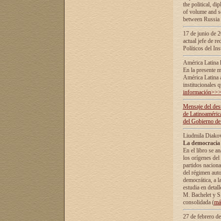
the political, d
of volume and sc
between Russia 
17 de junio de 2
actual jefe de r
Políticos del In
América Latina 
En la presente m
América Latina 
institucionales 
información>>
Mensaje del dest
de Latinoaméric
del Gobierno de
Liudmila Diako
La democracia 
En el libro se a
los orígenes del 
partidos naciona
del régimen auto
democrática, а l
estudia en detall
М. Bachelet у S.
consolidada (
má
27 de febrero d