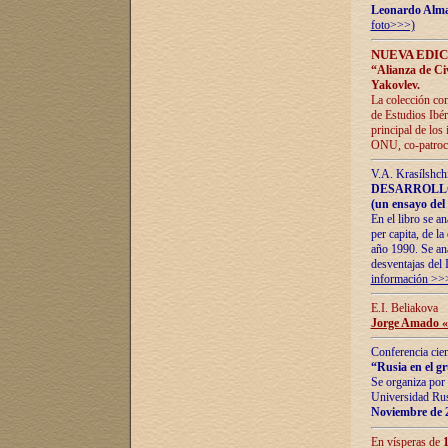
Leonardo Alm
foto>>>)
NUEVA EDIC
“Alianza de Civi
Yakovlev.
La colección con
de Estudios Ibér
principal de los
ONU, co-patroci
V.A. Krasílshch
DESARROLLO
(un ensayo del 
En el libro se a
per capita, de l
año 1990. Se ana
desventajas del 
información >>
E.I. Beliakova
Jorge Amado «r
Conferencia cien
“Rusia en el g
Se organiza por 
Universidad Rus
Noviembre de 
En vísperas de
1