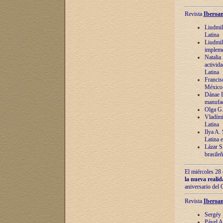
Revista
Iberoam
Liudmil
Latina
Liudmil
impleme
Natalia
activida
Latina
Francis
México 
Dánae D
manufac
Olga G.
Vladími
Latina
Ilya A.
Latina 
Lázar S.
brasile
El miércoles 28 
la nueva reali
aniversario del
Revista
Iberoam
Sergéy 
Pável A