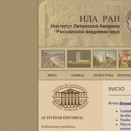
INICIO
GENERAL
ESTRUCTURA
INVESTI
INICIO
Revista
Iberoam
Liudmil
desafíos
ACTIVIDAD EDITORIAL
Natalia
Marcos A
Publicaciones periódicas:
exterio