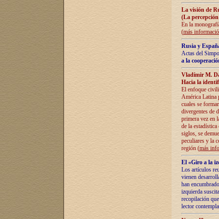
La visión de R
(La percepción
En la monografía
(
más informaci
Rusia y España
Actas del Simpo
a la cooperació
Vladímir M. D
Hacia la identi
El enfoque civil
América Latina pa
cuales se formar
divergentes de d
primera vez en l
de la estadística
siglos, se demue
peculiares y la 
región (
más inf
El «Giro a la 
Los artículos re
vienen desarroll
han encumbrado e
izquierda suscita
recopilación que
lector contempla