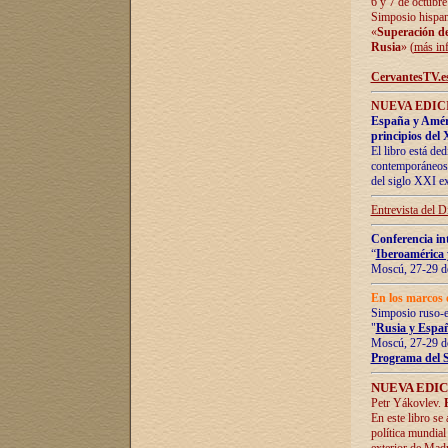
6 y 7 de octubre
Simposio hispan
«
Superación de 
Rusia
» (
más in
CervantesTV.e
NUEVA EDICI
España y Améric
principios del 
El libro está de
contemporáneos -
del siglo XXI ex
Entrevista del 
Conferencia in
“
Iberoamérica 
Moscú, 27-29 de
En los marcos 
Simposio ruso-
"
Rusia y Españ
Moscú, 27-29 de
Programa del 
NUEVA EDIC
Petr Yákovlev.
En este libro se
política mundial