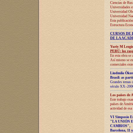
Ciencias de Rus
Universidades e
Universidad Obe
Universidad Na
Esta publicación
Estructura Econ
CURSOS DE 
DE LA ACAD
Yuriy M Lezgi
PERÚ: los rasg
En esta obra se 
Así mismo se est
comerciales exte
Liudmila Ókun
Brasil: as part
Grandes temas da
século XX–2006
Los países de 
Este trabajo exa
países de Améric
actividad de esa
VI Simposio E
"LA UNIÓN 
CAMBIOS"
,
Barcelona, 11 y