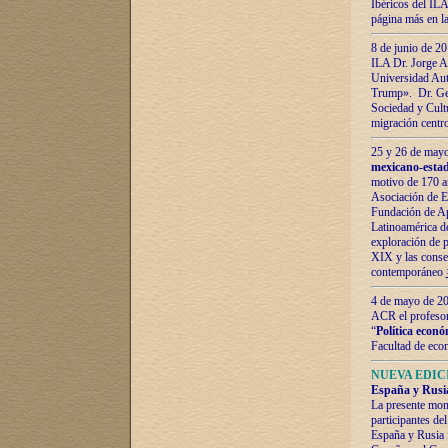
Ibéricos del ILA
página más en la
8 de junio de 20
ILA Dr. Jorge Al
Universidad Aut
Trump». Dr. Ger
Sociedad y Cultu
migración centr
25 y 26 de mayo 
mexicano-estad
motivo de 170 a
Asociación de E
Fundación de Ap
Latinoamérica d
exploración de p
XIX y las consec
contemporáneo
4 de mayo de 201
ACR el profeso
“
Política econó
Facultad de eco
NUEVA EDICI
España y Rusia 
La presente mono
participantes d
España y Rusia f