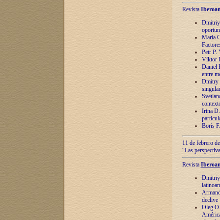
Revista
Iberoam
Dmitriy
oportun
María C
Factore
Petr P.
Víktor 
Daniel 
entre m
Dmitry 
singula
Svetlan
context
Irina D
particul
Borís F
11 de febrero de
“Las perspectiva
Revista
Iberoam
Dmitriy
latinoa
Armando
declive
Oleg O.
América