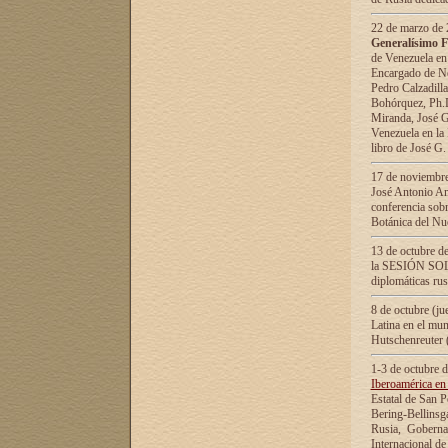
22 de marzo de 2
Generalísimo F
de Venezuela en
Encargado de Neg
Pedro Calzadilla
Bohórquez, Ph.D.
Miranda, José G
Venezuela en la 
libro de José G
17 de noviembre
José Antonio Am
conferencia sobr
Botánica del Nu
13 de octubre de
la SESIÓN SOLEM
diplomáticas rus
8 de octubre (j
Latina en el mun
Hutschenreuter 
1-3 de octubre 
Iberoamérica en 
Estatal de San P
Bering-Bellinsg
Rusia, Gobernac
Internacional de