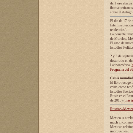
del Foro abarca 
iberoamericanos 
sobre el diálogo 
El dia de 17 de 
Interninstitucio
tendencias”.
La ponente inv
de Morelos, Méx
El caso de mate
Estudios Polític
2 y 3 de septie
desarrollo en de
Latinoamérica (
Programa del S
Crisis mundial
El libro recoge 
crisis como fen
Estudios Ibérico
Rusia en el Rei
de 2013) (
más i
Russian–Mexican
Mexico is a rela
much in common i
Mexican relation
improvement. In 