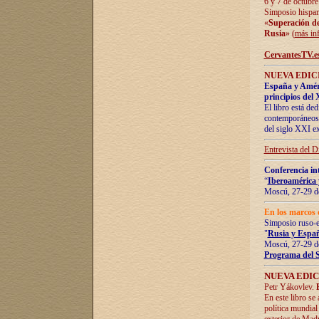
6 y 7 de octubre
Simposio hispan
«
Superación de 
Rusia
» (
más in
CervantesTV.e
NUEVA EDICI
España y Améric
principios del 
El libro está de
contemporáneos -
del siglo XXI ex
Entrevista del 
Conferencia in
“
Iberoamérica 
Moscú, 27-29 de
En los marcos 
Simposio ruso-
"
Rusia y Españ
Moscú, 27-29 de
Programa del 
NUEVA EDIC
Petr Yákovlev.
En este libro se
política mundial