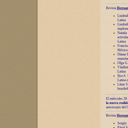
Revista
Iberoam
Liudmil
Latina
Liudmil
impleme
Natalia
activida
Latina
Francis
México 
Dánae D
manufac
Olga G.
Vladími
Latina
Ilya A.
Latina 
Lázar S.
brasile
El miércoles 28 
la nueva reali
aniversario del
Revista
Iberoam
Sergéy 
Pável A