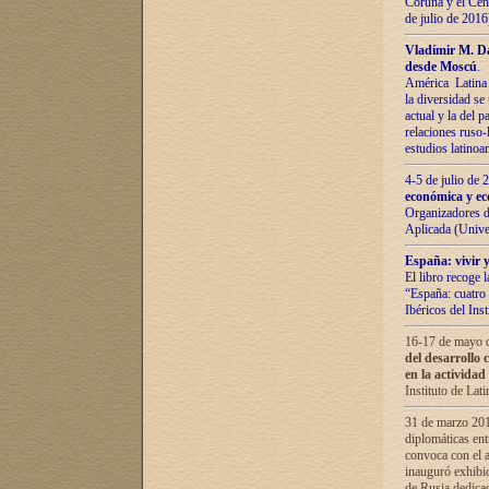
Coruña y el Cent
de julio de 201
Vladímir М. Da
desde Moscú
.
América Latina 
la diversidad se 
actual у lа del p
relaciones ruso-
estudios latino
4-5 de julio de
económica y ec
Organizadores d
Aplicada (Univ
España: vivir y
El libro recoge 
“España: cuatro 
Ibéricos del In
16-17 de mayo d
del desarrollo 
en la actividad
Instituto de La
31 de marzo 2016
diplomáticas en
convoca con el a
inauguró exhibi
de Rusia dedica