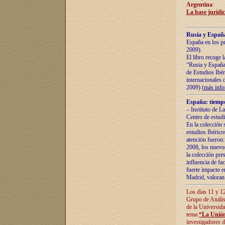
Argentina
:
La base jurídic
Rusia y España
España en los pr
2009).
El libro recoge 
“Rusia y España 
de Estudios Ibér
internacionales 
2009) (
más inf
España: tiempo
– Instituto de L
Centro de estud
En la colección 
estudios Ibérico
atención fueron:
2008, los nuevos
la colección pre
influencia de fac
fuerte impacto en
Madrid, valoran 
Los días 11 y 12
Grupo de Anális
de la Universida
tema
“La Unión
investigadores d