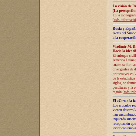
La visión de R
(La percepción
En la monografía
(
más informaci
Rusia y España
Actas del Simpo
a la cooperació
Vladímir M. D
Hacia la identi
El enfoque civil
América Latina pa
cuales se formar
divergentes de d
primera vez en l
de la estadística
siglos, se demue
peculiares y la 
región (
más inf
El «Giro a la 
Los artículos re
vienen desarroll
han encumbrado e
izquierda suscita
recopilación que
lector contempla