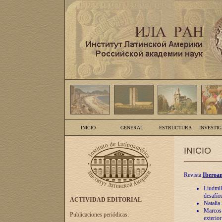
INICIO
GENERAL
ESTRUCTURA
INVESTI
INICIO
Revista
Iberoam
Liudmil
desafíos
ACTIVIDAD EDITORIAL
Natalia
Marcos A
Publicaciones periódicas:
exterio