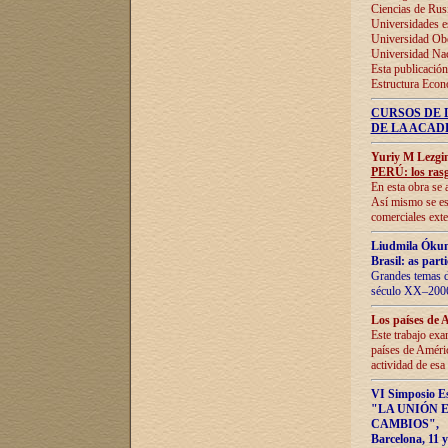
Ciencias de Rus
Universidades e
Universidad Obe
Universidad Na
Esta publicación
Estructura Econ
CURSOS DE 
DE LA ACAD
Yuriy M Lezgi
PERÚ: los rasg
En esta obra se 
Así mismo se est
comerciales exte
Liudmila Ókun
Brasil: as part
Grandes temas da
século XX–2006
Los países de 
Este trabajo exa
países de Améric
actividad de esa
VI Simposio E
"LA UNIÓN 
CAMBIOS"
,
Barcelona, 11 y