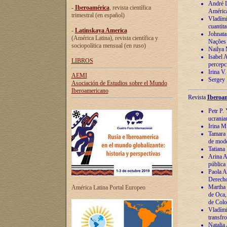
André Lu
-
Iberoamérica
, revista científica
América
trimestral (en español)
Vladímir
cuantita
-
Latinskaya America
Johnata
(América Latina), revista científica y
Nações
sociopolítica mensual (en ruso)
Nailya 
Isabel 
LIBROS
percepc
Irina V
AEMI
Sergey 
Asociación de Estudios sobre el Mundo
Iberoamericano
Revista
Iberoam
Petr P. 
ucrania
Irina M
Tamara 
de mode
Tatiana
Arina A
pública
Paola A
Derecho
Martha 
América Latina Portal Europeo
de Oca,
de Colo
Vladími
transfro
Natalia