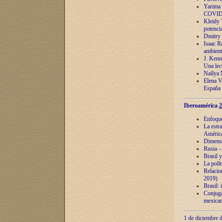
Yarima 
COVID
Kleidy 
potenci
Dmitry 
Isaac Ra
ambient
J. Kenn
Una lect
Naílya 
Elena 
España
Iberoamérica
2
Enfoques
La estr
América
Dimensi
Rusia – 
Brasil y
La polí
Relacion
2019)
Brasil: 
Conjugac
mexican
1 de diciembre d