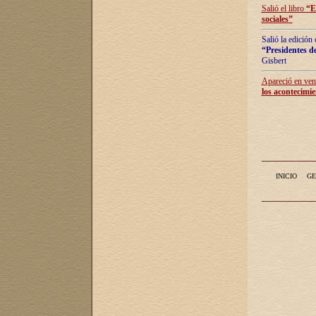
Salió el libro
“
E
sociales
”
Salió la edición
“Presidentes de
Gisbert
Apareció en vent
los acontecimie
INICIO
GE