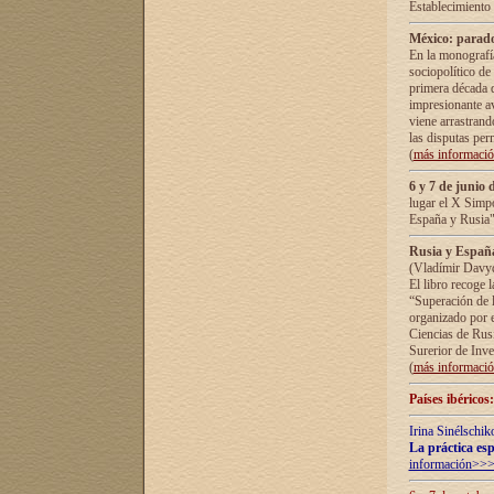
Establecimiento
México: parado
En la monografía
sociopolítico de
primera década d
impresionante a
viene arrastrand
las disputas pe
(
más informaci
6 y 7 de junio 
lugar el X Simp
España y Rusia"
Rusia y España 
(Vladímir Davyd
El libro recoge 
“Superación de l
organizado por e
Ciencias de Rus
Surerior de Inve
(
más informaci
Países ibéricos
Irina Sinélschik
La práctica esp
información>>