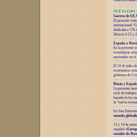
América Latina 
NUEVA EDICI
Guerra de EE.U
El presente volu
internacional “
dedicada a 170 
Moscú el 25 y 
España y Rusia:
En la presente m
económicas actua
nacionales en el
El 10 de julio d
económicos actua
gobierno de Cost
Rusia y España
La presente mono
serie de trabajo
basada en los ma
la “nueva norma
En San Petersbur
mundo globaliza
13 y 14 de junio
español «
Europa
sociales de Ru