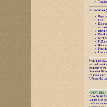
Tradici
Iberoamérica
2
Repercu
EE.UU
El sist
de Rusi
Brasil 
Partidos
Identida
Polític
Relacio
Foro de
Una apr
Pyotr Yakovlev,
electoral marath
candidate of the
December 10, and
economic ones. C
A.Fernandez on t
NUEVA EDICI
Cuba Sí! 60 Añ
La base de la pr
conferencia cien