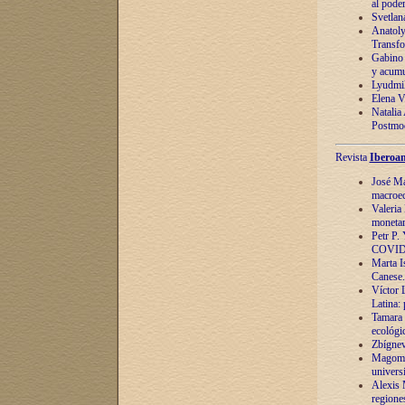
al pode
Svetlan
Anatoly
Transfo
Gabino 
y acumu
Lyudmil
Elena V.
Natalia
Postmod
Revista
Iberoam
José Ma
macroec
Valeria
monetari
Petr P.
COVID
Marta Is
Canese. 
Víctor 
Latina:
Tamara 
ecológi
Zbígnev
Magomed
univers
Alexis 
regiones