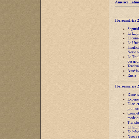
América Latina
Iberoamérica
2
Segurid
La izqu
El cons
La Unió
Insufic
Norte c
La Tripl
desarro
Tendenci
América
Rusia –
Iberoamérica
2
Dimensió
Experie
El acue
promoci
Competi
modelos
Transfo
El futu
En búsq
Nueva e