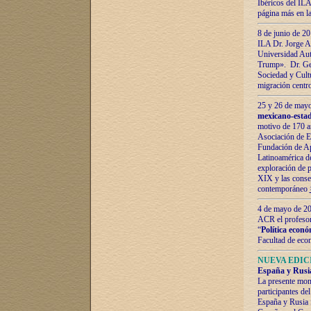
Ibéricos del ILA
página más en la
8 de junio de 20
ILA Dr. Jorge Al
Universidad Aut
Trump». Dr. Ger
Sociedad y Cultu
migración centr
25 y 26 de mayo 
mexicano-estad
motivo de 170 a
Asociación de E
Fundación de Ap
Latinoamérica d
exploración de p
XIX y las consec
contemporáneo
4 de mayo de 201
ACR el profeso
“
Política econó
Facultad de eco
NUEVA EDICI
España y Rusia 
La presente mono
participantes d
España y Rusia f