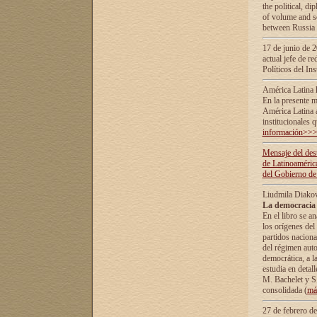
the political, d
of volume and sc
between Russia 
17 de junio de 2
actual jefe de r
Políticos del In
América Latina 
En la presente m
América Latina 
institucionales 
información>>
Mensaje del dest
de Latinoaméric
del Gobierno de
Liudmila Diako
La democracia 
En el libro se a
los orígenes del 
partidos naciona
del régimen auto
democrática, а l
estudia en detall
М. Bachelet у S.
consolidada (
má
27 de febrero d