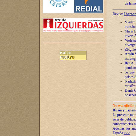
de la m
Revista
Iberoam
Vladímir
transfo
María E
inversi
Violett
diverge
Zbignie
Antón S
estrateg
Ilya A.
pandem
Sergey 
países 
Nadezhd
muslími
Denis G
observac
Nueva edición 
Rusia y España
La presente mono
serie de publica
consecuencias e
Además, los auto
España
>>>