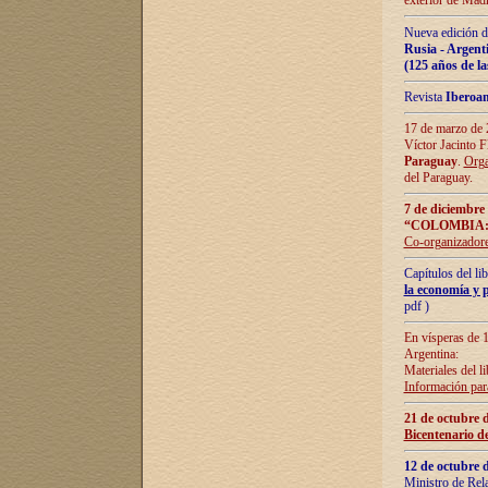
exterior de Madr
Nueva edición d
Rusia - Argent
(125 años de la
Revista
Iberoa
17 de marzo de 2
Víctor Jacinto 
Paraguay
.
Orga
del Paraguay.
7 de diciembre
“COLOMBIA:
Co-organizador
Capítulos del l
la economía y p
pdf )
En vísperas de 1
Argentina:
Materiales del li
Información para
21 de octubre 
Bicentenario d
12 de octubre 
Ministro de Rel