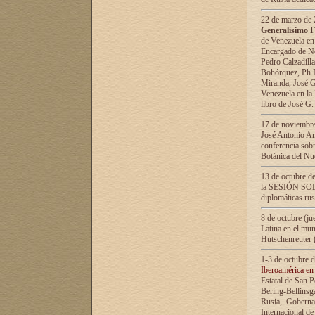
22 de marzo de 2
Generalísimo F
de Venezuela en
Encargado de Neg
Pedro Calzadilla
Bohórquez, Ph.D.
Miranda, José G
Venezuela en la 
libro de José G
17 de noviembre
José Antonio Am
conferencia sobr
Botánica del Nu
13 de octubre de
la SESIÓN SOLEM
diplomáticas rus
8 de octubre (j
Latina en el mun
Hutschenreuter 
1-3 de octubre 
Iberoamérica en 
Estatal de San P
Bering-Bellinsg
Rusia, Gobernac
Internacional de