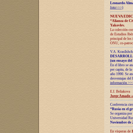
Leonardo Alm
foto>>>)
NUEVA EDIC
“Alianza de Civi
Yakovlev.
La colección con
de Estudios Ibér
principal de los
ONU, co-patroci
V.A. Krasílshch
DESARROLLO
(un ensayo del 
En el libro se a
per capita, de l
año 1990. Se ana
desventajas del 
información >>
E.I. Beliakova
Jorge Amado «r
Conferencia cien
“Rusia en el g
Se organiza por 
Universidad Rus
Noviembre de 
En vísperas de
1