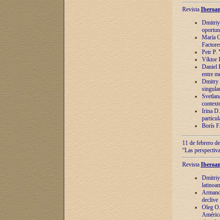
Revista
Iberoam
Dmitriy
oportun
María C
Factore
Petr P.
Víktor 
Daniel 
entre m
Dmitry 
singula
Svetlan
context
Irina D
particul
Borís F
11 de febrero de
“Las perspectiva
Revista
Iberoam
Dmitriy
latinoa
Armando
declive
Oleg O.
América