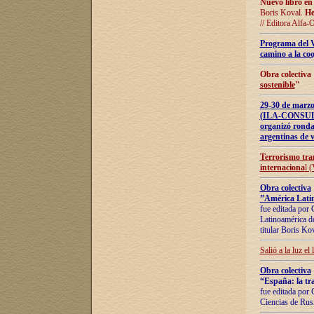
Nuevo libro en
Boris Koval.
He
// Editora Alfa-
Programa del 
camino a la coo
Obra colectiva
sostenible
"
29-30 de ma
(ILA-CONSULT
organizó ronda
argentinas de v
Terrorismo tra
internaciona
l 
Obra colectiva
”América Latin
fue editada por 
Latinoamérica de
titular Boris Ko
Salió a la luz el
Obra colectiva
“España: la tra
fue editada por 
Ciencias de Rus