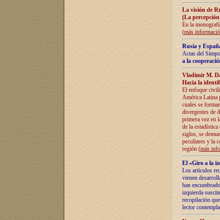
La visión de R
(La percepción
En la monografía
(
más informaci
Rusia y España
Actas del Simpo
a la cooperació
Vladímir M. D
Hacia la identi
El enfoque civil
América Latina pa
cuales se formar
divergentes de d
primera vez en l
de la estadística
siglos, se demue
peculiares y la 
región (
más inf
El «Giro a la 
Los artículos re
vienen desarroll
han encumbrado e
izquierda suscita
recopilación que
lector contempla