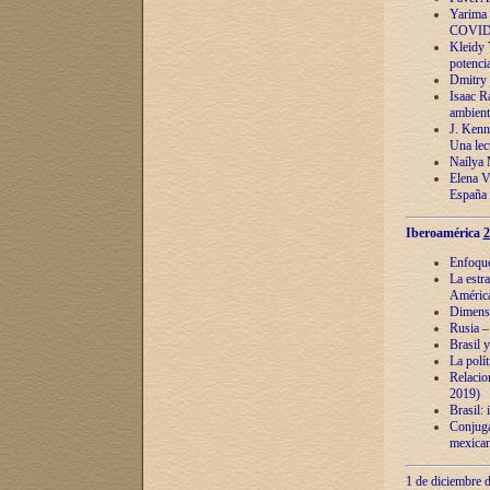
Yarima 
COVID
Kleidy 
potenci
Dmitry 
Isaac Ra
ambient
J. Kenn
Una lect
Naílya 
Elena 
España
Iberoamérica
2
Enfoques
La estr
América
Dimensi
Rusia – 
Brasil y
La polí
Relacion
2019)
Brasil: 
Conjugac
mexican
1 de diciembre d