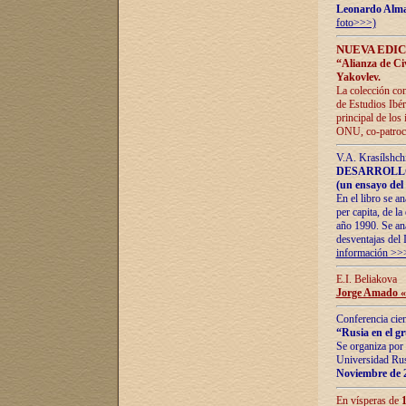
Leonardo Alm
foto>>>)
NUEVA EDIC
“Alianza de Civi
Yakovlev.
La colección con
de Estudios Ibér
principal de los
ONU, co-patroci
V.A. Krasílshch
DESARROLLO
(un ensayo del 
En el libro se a
per capita, de l
año 1990. Se ana
desventajas del 
información >>
E.I. Beliakova
Jorge Amado «r
Conferencia cien
“Rusia en el g
Se organiza por 
Universidad Rus
Noviembre de 
En vísperas de
1