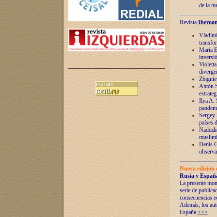
de la m
Revista
Iberoam
Vladímir
transfo
María E
inversi
Violett
diverge
Zbignie
Antón S
estrateg
Ilya A.
pandem
Sergey 
países 
Nadezhd
muslími
Denis G
observac
Nueva edición 
Rusia y España
La presente mono
serie de publica
consecuencias e
Además, los auto
España
>>>