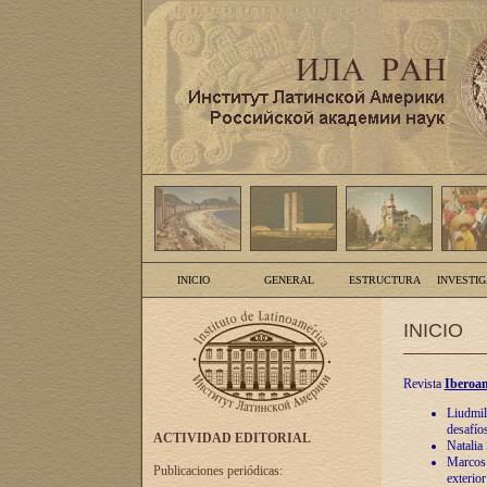
INICIO
GENERAL
ESTRUCTURA
INVESTI
INICIO
Revista
Iberoam
Liudmil
desafíos
ACTIVIDAD EDITORIAL
Natalia
Marcos A
Publicaciones periódicas:
exterio