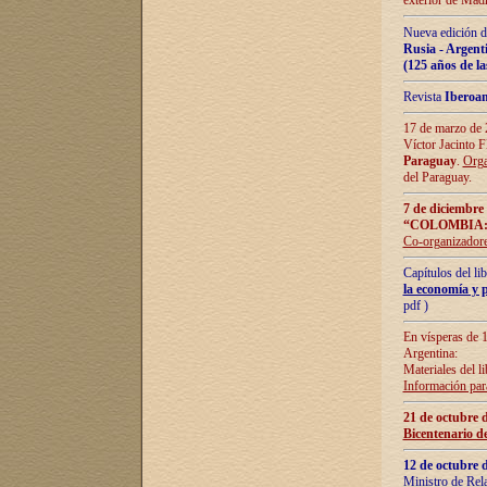
exterior de Madr
Nueva edición d
Rusia - Argent
(125 años de la
Revista
Iberoa
17 de marzo de 2
Víctor Jacinto 
Paraguay
.
Orga
del Paraguay.
7 de diciembre
“COLOMBIA:
Co-organizador
Capítulos del l
la economía y p
pdf )
En vísperas de 1
Argentina:
Materiales del li
Información para
21 de octubre 
Bicentenario d
12 de octubre 
Ministro de Rel