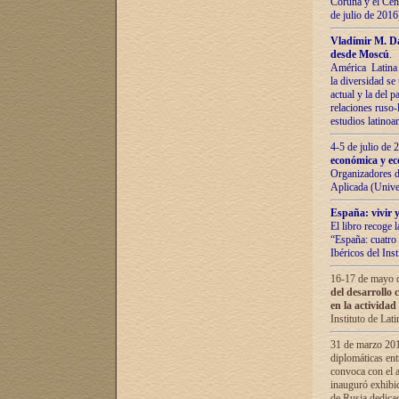
Coruña y el Cent
de julio de 201
Vladímir М. Da
desde Moscú
.
América Latina 
la diversidad se 
actual у lа del p
relaciones ruso-
estudios latino
4-5 de julio de
económica y ec
Organizadores d
Aplicada (Univ
España: vivir y
El libro recoge 
“España: cuatro 
Ibéricos del In
16-17 de mayo d
del desarrollo 
en la actividad
Instituto de La
31 de marzo 2016
diplomáticas en
convoca con el a
inauguró exhibi
de Rusia dedica