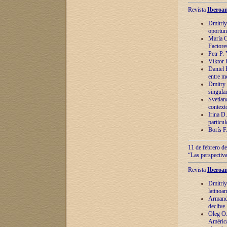
Revista
Iberoam
Dmitriy
oportun
María C
Factore
Petr P.
Víktor 
Daniel 
entre m
Dmitry 
singula
Svetlan
context
Irina D
particul
Borís F
11 de febrero de
“Las perspectiva
Revista
Iberoam
Dmitriy
latinoa
Armando
declive
Oleg O.
América