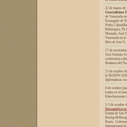
22 de marzo de 2
Generalísimo F
de Venezuela en
Encargado de Neg
Pedro Calzadilla
Bohórquez, Ph.D.
Miranda, José G
Venezuela en la 
libro de José G
17 de noviembre
José Antonio Am
conferencia sobr
Botánica del Nu
13 de octubre de
la SESIÓN SOLEM
diplomáticas rus
8 de octubre (j
Latina en el mun
Hutschenreuter 
1-3 de octubre 
Iberoamérica en 
Estatal de San P
Bering-Bellinsg
Rusia, Gobernac
Internacional de