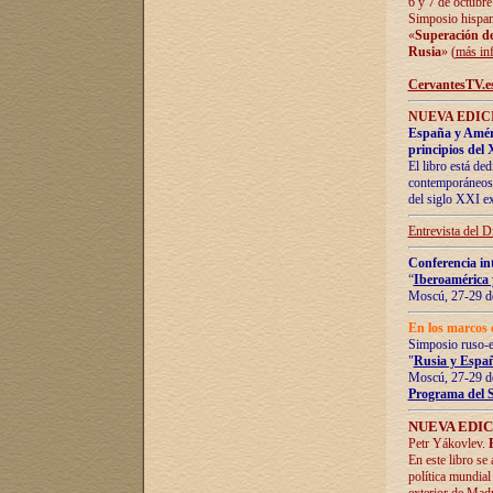
6 y 7 de octubre
Simposio hispan
«
Superación de 
Rusia
» (
más in
CervantesTV.e
NUEVA EDICI
España y Améric
principios del 
El libro está de
contemporáneos -
del siglo XXI ex
Entrevista del 
Conferencia in
“
Iberoamérica 
Moscú, 27-29 de
En los marcos 
Simposio ruso-
"
Rusia y Españ
Moscú, 27-29 de
Programa del 
NUEVA EDIC
Petr Yákovlev.
En este libro se
política mundial