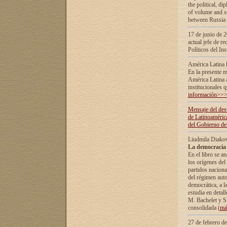
the political, d
of volume and sc
between Russia 
17 de junio de 2
actual jefe de r
Políticos del In
América Latina 
En la presente m
América Latina 
institucionales 
información>>
Mensaje del dest
de Latinoaméric
del Gobierno de
Liudmila Diako
La democracia 
En el libro se a
los orígenes del 
partidos naciona
del régimen auto
democrática, а l
estudia en detall
М. Bachelet у S.
consolidada (
má
27 de febrero d