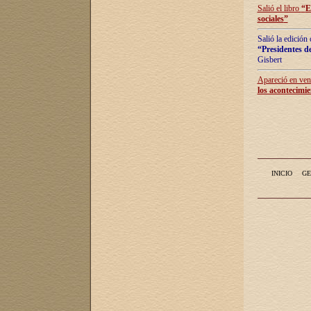
Salió el libro
“
E
sociales
”
Salió la edición
“Presidentes de
Gisbert
Apareció en vent
los acontecimie
INICIO
GE