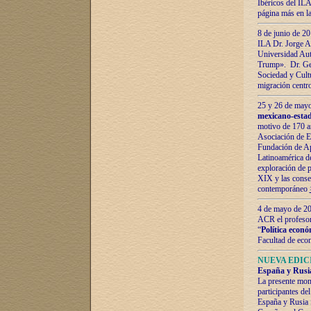
Ibéricos del ILA
página más en la
8 de junio de 20
ILA Dr. Jorge Al
Universidad Aut
Trump». Dr. Ger
Sociedad y Cultu
migración centr
25 y 26 de mayo 
mexicano-estad
motivo de 170 a
Asociación de E
Fundación de Ap
Latinoamérica d
exploración de p
XIX y las consec
contemporáneo
4 de mayo de 201
ACR el profeso
“
Política econó
Facultad de eco
NUEVA EDICI
España y Rusia 
La presente mono
participantes d
España y Rusia f