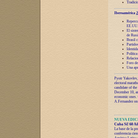
Tradici
Iberoamérica
2
Repercu
EE.UU
El sist
de Rusi
Brasil 
Partidos
Identida
Polític
Relacio
Foro de
Una apr
Pyotr Yakovlev,
electoral marath
candidate of the
December 10, and
economic ones. C
A.Fernandez on t
NUEVA EDICI
Cuba Sí! 60 Añ
La base de la pr
conferencia cien