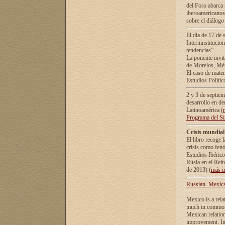
del Foro abarca 
iberoamericanos 
sobre el diálogo 
El dia de 17 de 
Interninstitucio
tendencias”.
La ponente inv
de Morelos, Méx
El caso de mate
Estudios Polític
2 y 3 de septie
desarrollo en de
Latinoamérica (
Programa del S
Crisis mundial
El libro recoge 
crisis como fen
Estudios Ibérico
Rusia en el Rei
de 2013) (
más i
Russian–Mexican
Mexico is a rela
much in common i
Mexican relation
improvement. In 