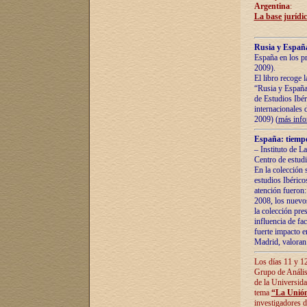
Argentina
:
La base jurídic
Rusia y España
España en los pr
2009).
El libro recoge 
“Rusia y España 
de Estudios Ibér
internacionales 
2009) (
más inf
España: tiempo
– Instituto de L
Centro de estud
En la colección 
estudios Ibérico
atención fueron:
2008, los nuevos
la colección pre
influencia de fac
fuerte impacto en
Madrid, valoran 
Los días 11 y 12
Grupo de Anális
de la Universida
tema
“La Unión
investigadores d