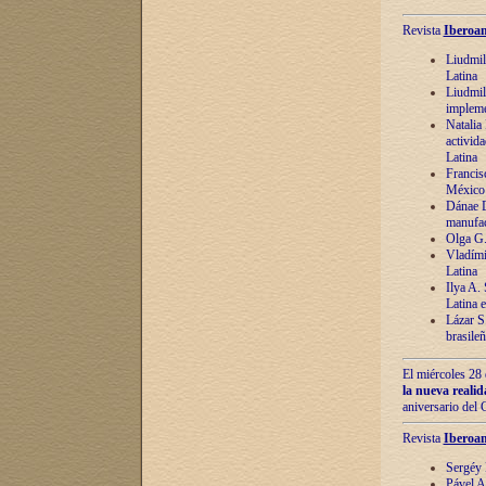
Revista
Iberoam
Liudmil
Latina
Liudmil
impleme
Natalia
activida
Latina
Francis
México 
Dánae D
manufac
Olga G.
Vladími
Latina
Ilya A.
Latina 
Lázar S.
brasile
El miércoles 28 
la nueva reali
aniversario del
Revista
Iberoam
Sergéy 
Pável A