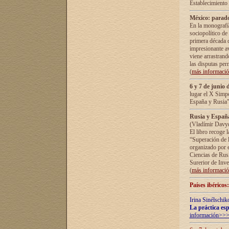
Establecimiento
México: parado
En la monografía
sociopolítico de
primera década d
impresionante a
viene arrastrand
las disputas pe
(
más informaci
6 y 7 de junio 
lugar el X Simp
España y Rusia"
Rusia y España 
(Vladímir Davyd
El libro recoge 
“Superación de l
organizado por e
Ciencias de Rus
Surerior de Inve
(
más informaci
Países ibéricos
Irina Sinélschik
La práctica esp
información>>