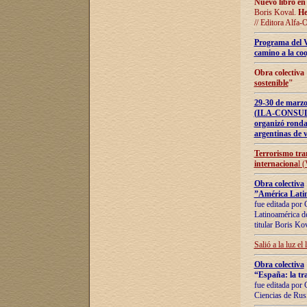
Nuevo libro en
Boris Koval.
He
// Editora Alfa-
Programa del 
camino a la coo
Obra colectiva
sostenible
"
29-30 de ma
(ILA-CONSULT
organizó ronda
argentinas de v
Terrorismo tra
internaciona
l 
Obra colectiva
”América Latin
fue editada por 
Latinoamérica de
titular Boris Ko
Salió a la luz el
Obra colectiva
“España: la tra
fue editada por 
Ciencias de Rus