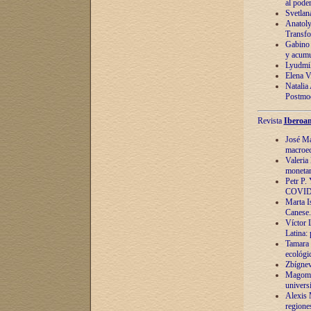
al pode
Svetlan
Anatoly
Transfo
Gabino 
y acumu
Lyudmil
Elena V.
Natalia
Postmod
Revista
Iberoam
José Ma
macroec
Valeria
monetari
Petr P.
COVID
Marta Is
Canese. 
Víctor 
Latina:
Tamara 
ecológi
Zbígnev
Magomed
univers
Alexis 
regiones