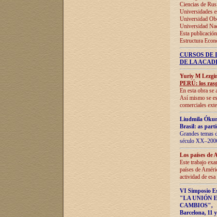
Ciencias de Rus
Universidades e
Universidad Obe
Universidad Na
Esta publicación
Estructura Econ
CURSOS DE 
DE LA ACAD
Yuriy M Lezgi
PERÚ: los rasg
En esta obra se 
Así mismo se est
comerciales exte
Liudmila Ókun
Brasil: as part
Grandes temas da
século XX–2006
Los países de 
Este trabajo exa
países de Améric
actividad de esa
VI Simposio E
"LA UNIÓN 
CAMBIOS"
,
Barcelona, 11 y