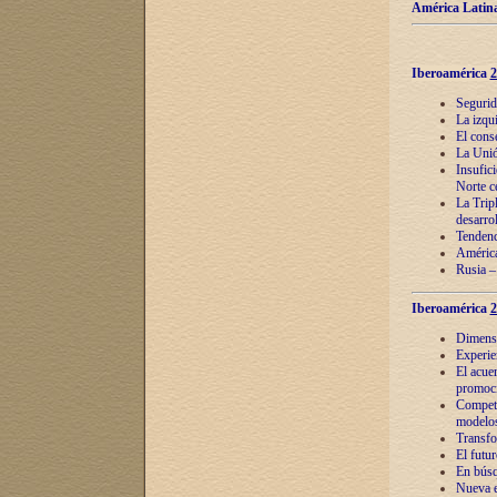
América Latina
Iberoamérica
2
Segurid
La izqu
El cons
La Unió
Insufic
Norte c
La Tripl
desarro
Tendenci
América
Rusia –
Iberoamérica
2
Dimensió
Experie
El acue
promoci
Competi
modelos
Transfo
El futu
En búsq
Nueva e