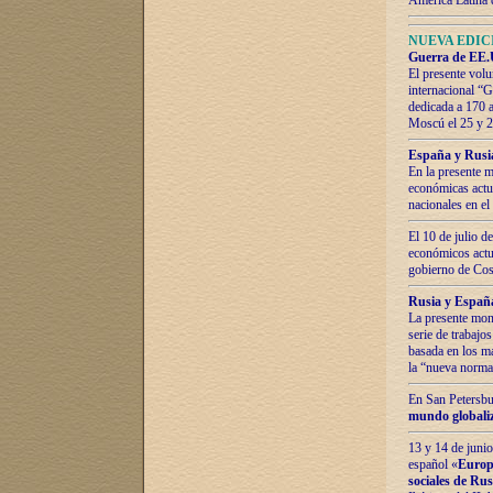
América Latina 
NUEVA EDICI
Guerra de EE.U
El presente volu
internacional “
dedicada a 170 
Moscú el 25 y 
España y Rusia:
En la presente m
económicas actua
nacionales en el
El 10 de julio d
económicos actua
gobierno de Cost
Rusia y España
La presente mono
serie de trabajo
basada en los ma
la “nueva norma
En San Petersbur
mundo globaliza
13 y 14 de junio
español «
Europa
sociales de Ru