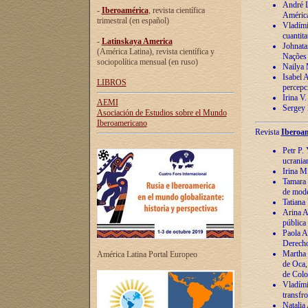
André Lu
-
Iberoamérica
, revista científica
América
trimestral (en español)
Vladímir
cuantita
-
Latinskaya America
Johnata
(América Latina), revista científica y
Nações
sociopolítica mensual (en ruso)
Nailya 
Isabel 
LIBROS
percepc
Irina V
AEMI
Sergey 
Asociación de Estudios sobre el Mundo
Iberoamericano
Revista
Iberoam
Petr P. 
ucrania
Irina M
Tamara 
de mode
Tatiana
Arina A
pública
Paola A
Derecho
Martha 
América Latina Portal Europeo
de Oca,
de Colo
Vladími
transfro
Natalia