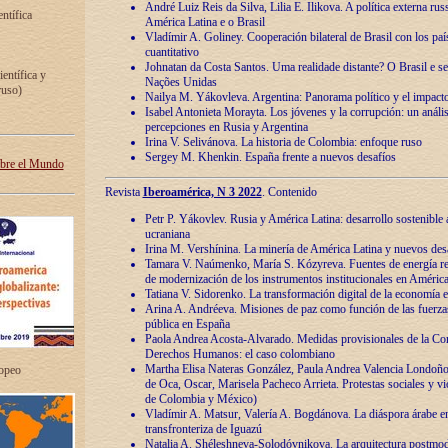
André Luiz Reis da Silva, Lilia E. Ilikova. A política externa ru
entífica
América Latina e o Brasil
Vladímir A. Goliney. Cooperación bilateral de Brasil con los país
cuantitativo
Johnatan da Costa Santos. Uma realidade distante? O Brasil e s
ientífica y
Nações Unidas
ruso)
Nailya M. Yákovleva. Argentina: Panorama político y el impact
Isabel Antonieta Morayta. Los jóvenes y la corrupción: un análi
percepciones en Rusia y Argentina
Irina V. Selivánova. La historia de Colombia: enfoque ruso
Sergey M. Khenkin. España frente a nuevos desafíos
obre el Mundo
Revista
Iberoamérica, N 3 2022
. Contenido
Petr P. Yákovlev. Rusia y América Latina: desarrollo sostenible a 
ucraniana
Irina M. Vershínina. La minería de América Latina y nuevos des
Tamara V. Naúmenko, María S. Kózyreva. Fuentes de energía re
de modernización de los instrumentos institucionales en América
Tatiana V. Sidorenko. La transformación digital de la economía 
Arina A. Andréeva. Misiones de paz como función de las fuerza
pública en España
Paola Andrea Acosta-Alvarado. Medidas provisionales de la Cor
Derechos Humanos: el caso colombiano
Martha Elisa Nateras González, Paula Andrea Valencia Londoñ
ropeo
de Oca, Oscar, Marisela Pacheco Arrieta. Protestas sociales y vi
de Colombia y México)
Vladímir A. Matsur, Valería A. Bogdánova. La diáspora árabe e
transfronteriza de Iguazú
Natalia A. Shéleshneva-Solodóvnikova. La arquitectura postmod