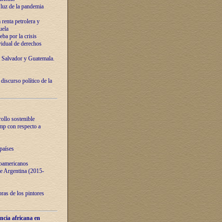
luz de la pandemia
renta petrolera y
uela
ba por la crisis
vidual de derechos
l Salvador y Guatemala.
curso político de la
ollo sostenible
ump con respecto a
países
noamericanos
 de Argentina (2015-
ras de los pintores
ncia africana en