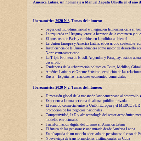
América Latina, un homenaje a Manuel Zapata Olivella en el año d
Iberoamérica
2020 N 3
.
Temas del número:
Seguridad multidimensional e integración latinoamericana en tie
La izquierda en Uruguay: entre la herencia de lа comintern y nue
El consenso de París y cambios en la política ambiental
La Unión Europea y América Latina: el desarrollo sostenible con
Insuficiencia de la Unión aduanera como motor de desarrollo ec
Norte centroamericano
La Triple Frontera de Brasil, Argentina y Paraguay: estado actual
desarrollo
Tendencias de la urbanización política en Ceuta, Melilla y Gibral
América Latina y el Oriente Próximo: evolución de las relacione
Rusia – España: las relaciones económico-comerciales
Iberoamérica
2020 N 2
.
Temas del número:
Dimensión global de la transición latinoamericana al desarrollo s
Experiencia latinoamericana de alianza público-privada
El acuerdo comercial entre la Unión Europea y el MERCOSUR
promoción de los negocios nacionales
Competitividad, I+D y alta tecnología del sector aeronáutico me
modelos estructurales
Transformación digital del turismo en América Latina
El futuro de las pensiones: una mirada desde América Latina
En búsqueda de un modelo adecuado de pensiones: el caso de E
Nueva etapa de transformaciones institucionales en Cuba