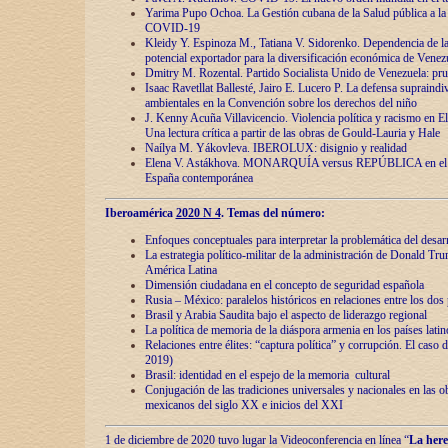
Yarima Pupo Ochoa. La Gestión cubana de la Salud pública a la 
COVID-19
Kleidy Y. Espinoza M., Tatiana V. Sidorenko. Dependencia de la 
potencial exportador para la diversificación económica de Venez
Dmitry M. Rozental. Partido Socialista Unido de Venezuela: prue
Isaac Ravetllat Ballesté, Jairo E. Lucero P. La defensa supraindi
ambientales en la Convención sobre los derechos del niño
J. Kenny Acuña Villavicencio. Violencia política y racismo en E
Una lectura crítica a partir de las obras de Gould-Lauria y Hale
Naílya M. Yákovleva. IBEROLUX: disignio y realidad
Elena V. Astákhova. MONARQUÍA versus REPÚBLICA en el dis
España contemporánea
Iberoamérica
2020 N 4
. Temas del número:
Enfoques conceptuales para interpretar la problemática del desarr
La estrategia político-militar de la administración de Donald Tr
América Latina
Dimensión ciudadana en el concepto de seguridad española
Rusia – México: paralelos históricos en relaciones entre los dos 
Brasil y Arabia Saudita bajo el aspecto de liderazgo regional
La política de memoria de la diáspora armenia en los países lati
Relaciones entre élites: “captura política” y corrupción. El caso
2019)
Brasil: identidad en el espejo de la memoria cultural
Conjugación de las tradiciones universales y nacionales en las ob
mexicanos del siglo XX e inicios del XXI
1 de diciembre de 2020 tuvo lugar la Videoconferencia en línea “
La here