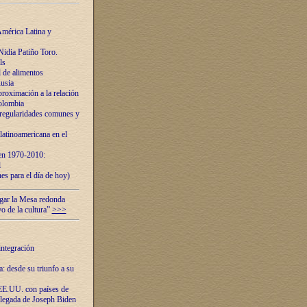
mérica Latina y
idia Patiño Toro.
ls
 de alimentos
usia
roximación a la relación
olombia
 regularidades comunes y
latinoamericana en el
 en 1970-2010:
l
es para el día de hoy)
ugar la Mesa redonda
vo de la cultura”
>>>
integración
 desde su triunfo a su
EE.UU. con países de
llegada de Joseph Biden