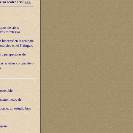
e su centenario
”
>>>
mpos de crisis
vas estrategias
 hincapié en la ecología
onómico en el Triángulo
 y perspectivas del
tar: análisis comparativo
s
ostenible
 como medio de
xicano: un estudio bajo
spaña