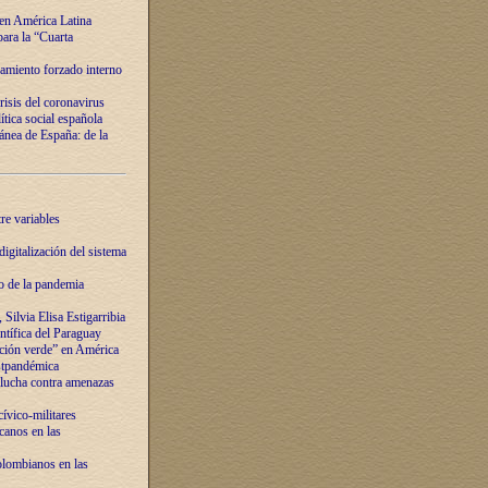
 en América Latina
ara la “Cuarta
amiento forzado interno
risis del coronavirus
ítica social española
nea de España: de la
re variables
igitalización del sistema
o de la pandemia
Silvia Elisa Estigarribia
entífica del Paraguay
ación verde” en América
ostpandémica
lucha contra amenazas
ívico-militares
anos en las
olombianos en las