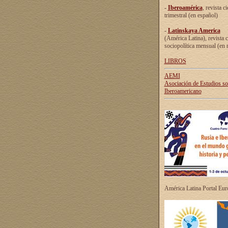
-
Iberoamérica
, revista ci
trimestral (en español)
-
Latinskaya America
(América Latina), revista c
sociopolítica mensual (en 
LIBROS
AEMI
Asociación de Estudios s
Iberoamericano
América Latina Portal Eu