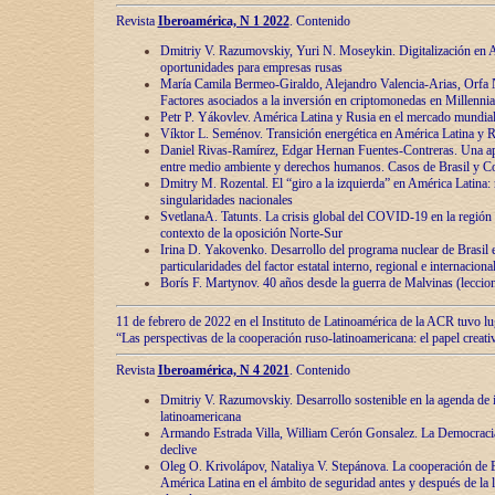
Revista
Iberoamérica, N 1 2022
. Contenido
Dmitriy V. Razumovskiy, Yuri N. Moseykin. Digitalización en A
oportunidades para empresas rusas
María Camila Bermeo-Giraldo, Alejandro Valencia-Arias, Orfa N
Factores asociados a la inversión en criptomonedas en Millennia
Petr P. Yákovlev. América Latina y Rusia en el mercado mundial
Víktor L. Seménov. Transición energética en América Latina y R
Daniel Rivas-Ramírez, Edgar Hernan Fuentes-Contreras. Una ap
entre medio ambiente y derechos humanos. Casos de Brasil y C
Dmitry M. Rozental. El “giro a la izquierda” en América Latina:
singularidades nacionales
SvetlanaA. Tatunts. La crisis global del COVID-19 en la región 
contexto de la oposición Norte-Sur
Irina D. Yakovenko. Desarrollo del programa nuclear de Brasil
particularidades del factor estatal interno, regional e internaciona
Borís F. Martynov. 40 años desde la guerra de Malvinas (leccion
11 de febrero de 2022 en el Instituto de Latinoamérica de la ACR tuvo l
“Las perspectivas de la cooperación ruso-latinoamericana: el papel creati
Revista
Iberoamérica, N 4 2021
. Contenido
Dmitriy V. Razumovskiy. Desarrollo sostenible en la agenda de 
latinoamericana
Armando Estrada Villa, William Cerón Gonsalez. La Democracia:
declive
Oleg O. Krivolápov, Nataliya V. Stepánova. La cooperación de 
América Latina en el ámbito de seguridad antes y después de la 