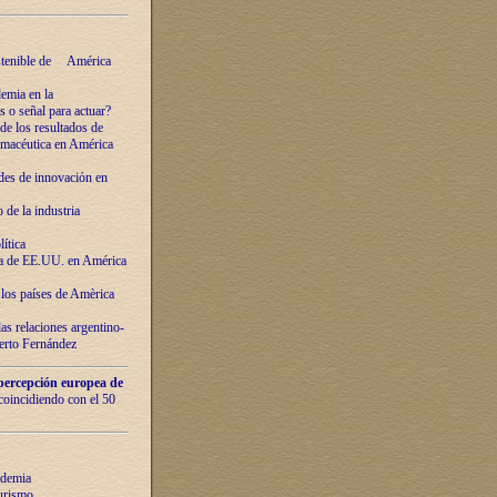
ostenible de América
emia en la
o señal para actuar?
de los resultados de
farmacéutica en América
des de innovaciόn en
de la industria
ítica
ca de EE.UU. en América
los países de Amèrica
as relaciones argentino-
berto Fernández
percepción europea de
 coincidiendo con el 50
ndemia
urismo