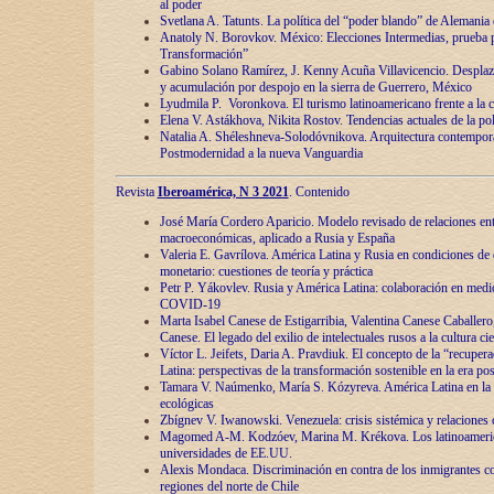
al poder
Svetlana A. Tatunts. La política del “poder blando” de Alemania
Anatoly N. Borovkov. México: Elecciones Intermedias, prueba p
Transformación”
Gabino Solano Ramírez, J. Kenny Acuña Villavicencio. Desplaz
y acumulación por despojo en la sierra de Guerrero, México
Lyudmila P. Voronkova. El turismo latinoamericano frente a la c
Elena V. Astákhova, Nikita Rostov. Tendencias actuales de la pol
Natalia A. Shéleshneva-Solodóvnikova. Arquitectura contemporá
Postmodernidad a la nueva Vanguardia
Revista
Iberoamérica, N 3 2021
. Contenido
José María Cordero Aparicio. Modelo revisado de relaciones ent
macroeconómicas, aplicado a Rusia y España
Valeria E. Gavrílova. América Latina y Rusia en condiciones de d
monetario: cuestiones de teoría y práctica
Petr P. Yákovlev. Rusia y América Latina: colaboración en medi
COVID-19
Marta Isabel Canese de Estigarribia, Valentina Canese Caballero, 
Canese. El legado del exilio de intelectuales rusos a la cultura ci
Víctor L. Jeifets, Daria A. Pravdiuk. El concepto de la “recuper
Latina: perspectivas de la transformación sostenible en la era p
Tamara V. Naúmenko, María S. Kózyreva. América Latina en la 
ecológicas
Zbígnev V. Iwanowski. Venezuela: crisis sistémica y relaciones c
Magomed A-M. Kodzóev, Marina M. Krékova. Los latinoameric
universidades de EE.UU.
Alexis Mondaca. Discriminación en contra de los inmigrantes c
regiones del norte de Chile