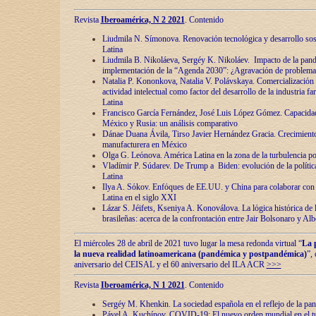
Revista
Iberoamérica, N 2 2021
. Contenido
Liudmila N. Símonova. Renovaciόn tecnolόgica y desarrollo s
Latina
Liudmila B. Nikoláeva, Sergéy K. Nikoláev. Impacto de la pand
implementaciόn de la “Agenda 2030”: ¿Agravaciόn de problemas 
Natalia P. Kononkova, Natalia V. Polávskaya. Comercializaciόn 
actividad intelectual como factor del desarrollo de la industria 
Latina
Francisco García Fernández, José Luis López Gómez. Capacida
México y Rusia: un análisis comparativo
Dánae Duana Ávila, Tirso Javier Hernández Gracia. Crecimiento 
manufacturera en México
Olga G. Leόnova. América Latina en la zona de la turbulencia pol
Vladímir P. Súdarev. De Trump a Biden: evoluciόn de la políti
Latina
Ilya A. Sόkov. Enfόques de EE.UU. y China para colaborar con 
Latina en el siglo XXI
Lázar S. Jéifets, Kseniya A. Konoválova. La lόgica histόrica de l
brasileñas: acerca de la confrontaciόn entre Jair Bolsonaro y Al
El miércoles 28 de abril de 2021 tuvo lugar la mesa redonda virtual “
La 
la nueva realidad latinoamericana (pandémica y postpandémica)
”,
aniversario del CEISAL y el 60 aniversario del ILA ACR
>>>
Revista
Iberoamérica, N 1 2021
. Contenido
Sergéy M. Khenkin. La sociedad española en el reflejo de la pa
Pável A. Kuchínov. COVID-19: El nuevo orden mundial en el t