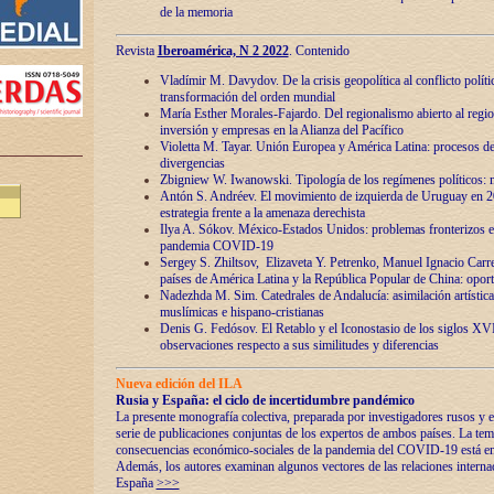
de la memoria
Revista
Iberoamérica, N 2 2022
. Contenido
Vladímir M. Davydov. De la crisis geopolítica al conflicto polític
transformación del orden mundial
María Esther Morales-Fajardo. Del regionalismo abierto al regio
inversión y empresas en la Alianza del Pacífico
Violetta M. Tayar. Unión Europea y América Latina: procesos d
divergencias
Zbigniew W. Iwanowski. Tipología de los regímenes políticos: m
Antón S. Andréev. El movimiento de izquierda de Uruguay en 2
estrategia frente a la amenaza derechista
Ilya A. Sókov. México-Estados Unidos: problemas fronterizos en
pandemia COVID-19
Sergey S. Zhiltsov, Elizaveta Y. Petrenko, Manuel Ignacio Carre
países de América Latina y la República Popular de China: oport
Nadezhda M. Sim. Catedrales de Andalucía: asimilación artística
muslímicas e hispano-cristianas
Denis G. Fedósov. El Retablo y el Iconostasio de los siglos X
observaciones respecto a sus similitudes y diferencias
Nueva edición del ILA
Rusia y España: el ciclo de incertidumbre pandémico
La presente monografía colectiva, preparada por investigadores rusos y e
serie de publicaciones conjuntas de los expertos de ambos países. La temá
consecuencias económico-sociales de la pandemia del COVID-19 está en e
Además, los autores examinan algunos vectores de las relaciones interna
España
>>>