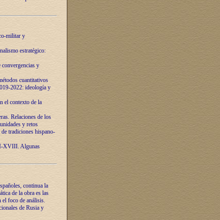
o-militar y
nalismo estratégico:
e convergencias y
étodos cuantitativos
019-2022: ideología y
 el contexto de la
ras. Relaciones de los
unidades y retos
 de tradiciones hispano-
VI-XVIII. Algunas
spañoles, continua la
tica de la obra es las
l foco de análisis.
cionales de Rusia y