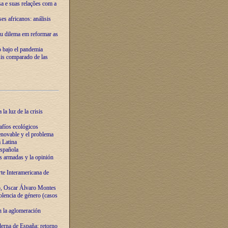
ssa e suas relações com a
es africanos: análisis
eu dilema em reformar as
o bajo el pandemia
sis comparado de las
la luz de la crisis
afíos ecológicos
novable y el problema
 Latina
española
s armadas y la opinión
te Interamericana de
o, Oscar Álvaro Montes
olencia de género (casos
n la aglomeración
erna de España: retorno