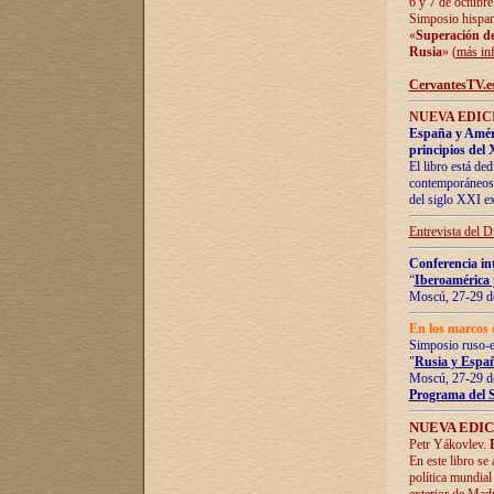
6 y 7 de octubre
Simposio hispan
«
Superación de 
Rusia
» (
más in
CervantesTV.e
NUEVA EDICI
España y Améric
principios del 
El libro está de
contemporáneos -
del siglo XXI ex
Entrevista del 
Conferencia in
“
Iberoamérica 
Moscú, 27-29 de
En los marcos 
Simposio ruso-
"
Rusia y Españ
Moscú, 27-29 de
Programa del 
NUEVA EDIC
Petr Yákovlev.
En este libro se
política mundial