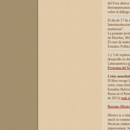
del Foro abarca 
iberoamericanos 
sobre el diálogo 
El dia de 17 de 
Interninstitucio
tendencias”.
La ponente inv
de Morelos, Méx
El caso de mate
Estudios Polític
2 y 3 de septie
desarrollo en de
Latinoamérica (
Programa del S
Crisis mundial
El libro recoge 
crisis como fen
Estudios Ibérico
Rusia en el Rei
de 2013) (
más i
Russian–Mexican
Mexico is a rela
much in common i
Mexican relation
improvement. In 