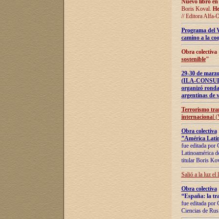
Nuevo libro en
Boris Koval.
He
// Editora Alfa-
Programa del 
camino a la coo
Obra colectiva
sostenible
"
29-30 de ma
(ILA-CONSULT
organizó ronda
argentinas de v
Terrorismo tra
internaciona
l 
Obra colectiva
”América Latin
fue editada por 
Latinoamérica de
titular Boris Ko
Salió a la luz el
Obra colectiva
“España: la tra
fue editada por 
Ciencias de Rus