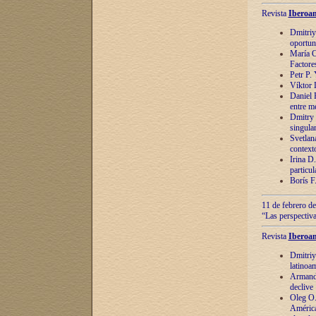
Revista
Iberoam
Dmitriy
oportun
María C
Factore
Petr P.
Víktor 
Daniel 
entre m
Dmitry 
singula
Svetlan
context
Irina D
particul
Borís F
11 de febrero de
“Las perspectiva
Revista
Iberoam
Dmitriy
latinoa
Armando
declive
Oleg O.
América