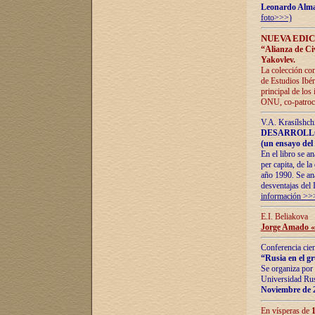
Leonardo Alm
foto>>>)
NUEVA EDIC
“Alianza de Civi
Yakovlev.
La colección con
de Estudios Ibér
principal de los
ONU, co-patroci
V.A. Krasílshch
DESARROLLO
(un ensayo del 
En el libro se a
per capita, de l
año 1990. Se ana
desventajas del 
información >>
E.I. Beliakova
Jorge Amado «r
Conferencia cien
“Rusia en el g
Se organiza por 
Universidad Rus
Noviembre de 
En vísperas de
1