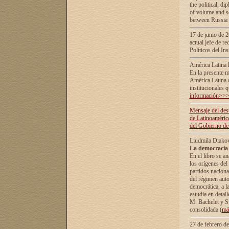
the political, d
of volume and sc
between Russia 
17 de junio de 2
actual jefe de r
Políticos del In
América Latina 
En la presente m
América Latina 
institucionales 
información>>
Mensaje del dest
de Latinoaméric
del Gobierno de
Liudmila Diako
La democracia 
En el libro se a
los orígenes del 
partidos naciona
del régimen auto
democrática, а l
estudia en detall
М. Bachelet у S.
consolidada (
má
27 de febrero d