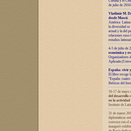
Coruña y el Cent
de julio de 201
Vladímir М. Da
desde Moscú
.
América Latina 
la diversidad se 
actual у lа del p
relaciones ruso-
estudios latino
4-5 de julio de
económica y ec
Organizadores d
Aplicada (Univ
España: vivir y
El libro recoge 
“España: cuatro 
Ibéricos del In
16-17 de mayo d
del desarrollo 
en la actividad
Instituto de La
31 de marzo 2016
diplomáticas en
convoca con el a
inauguró exhibi
de Rusia dedica