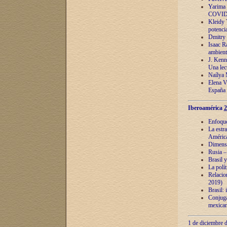
Yarima 
COVID
Kleidy 
potenci
Dmitry 
Isaac Ra
ambient
J. Kenn
Una lect
Naílya 
Elena 
España
Iberoamérica
2
Enfoques
La estr
América
Dimensi
Rusia – 
Brasil y
La polí
Relacion
2019)
Brasil: 
Conjugac
mexican
1 de diciembre d