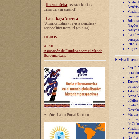
André Lu
-
Iberoamérica
, revista científica
América
trimestral (en español)
Vladímir
cuantita
-
Latinskaya America
Johnata
(América Latina), revista científica y
Nações
sociopolítica mensual (en ruso)
Nailya 
Isabel 
LIBROS
percepc
Irina V
AEMI
Sergey 
Asociación de Estudios sobre el Mundo
Iberoamericano
Revista
Iberoam
Petr P. 
ucrania
Irina M
Tamara 
de mode
Tatiana
Arina A
pública
Paola A
Derecho
Martha 
América Latina Portal Europeo
de Oca,
de Colo
Vladími
transfro
Natalia