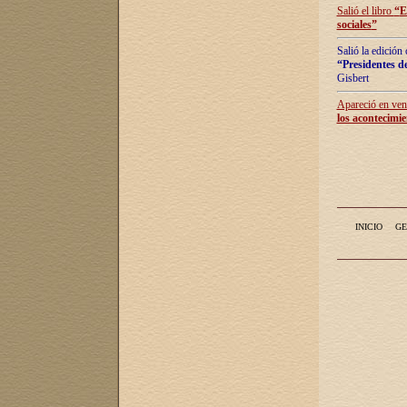
Salió el libro
“
E
sociales
”
Salió la edición
“Presidentes de
Gisbert
Apareció en vent
los acontecimie
INICIO
GE