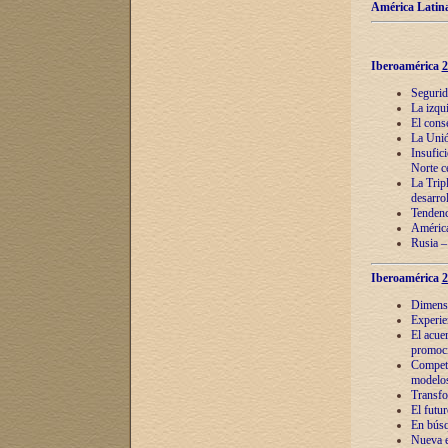
América Latina
Iberoamérica
2
Segurid
La izqu
El cons
La Unió
Insufic
Norte c
La Tripl
desarro
Tendenci
América
Rusia –
Iberoamérica
2
Dimensió
Experie
El acue
promoci
Competi
modelos
Transfo
El futu
En búsq
Nueva e