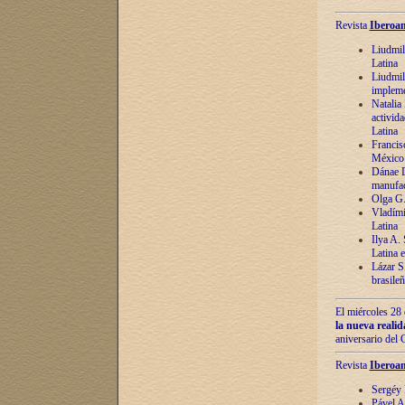
Revista
Iberoam
Liudmil
Latina
Liudmil
impleme
Natalia
activida
Latina
Francis
México 
Dánae D
manufac
Olga G.
Vladími
Latina
Ilya A.
Latina 
Lázar S.
brasile
El miércoles 28 
la nueva reali
aniversario del
Revista
Iberoam
Sergéy 
Pável A