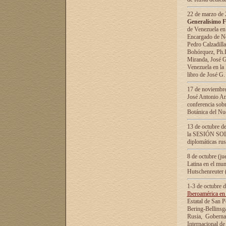
22 de marzo de 2
Generalísimo F
de Venezuela en
Encargado de Neg
Pedro Calzadilla
Bohórquez, Ph.D.
Miranda, José G
Venezuela en la 
libro de José G
17 de noviembre
José Antonio Am
conferencia sobr
Botánica del Nu
13 de octubre de
la SESIÓN SOLEM
diplomáticas rus
8 de octubre (j
Latina en el mun
Hutschenreuter 
1-3 de octubre 
Iberoamérica en 
Estatal de San P
Bering-Bellinsg
Rusia, Gobernac
Internacional de