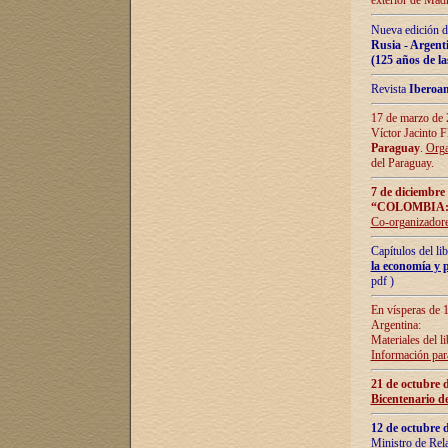
exterior de Madr
Nueva edición d
Rusia - Argent
(125 años de la
Revista
Iberoa
17 de marzo de 2
Víctor Jacinto 
Paraguay
.
Orga
del Paraguay.
7 de diciembre
“COLOMBIA:
Co-organizador
Capítulos del l
la economía y p
pdf )
En vísperas de 1
Argentina:
Materiales del li
Información para
21 de octubre 
Bicentenario d
12 de octubre 
Ministro de Rel