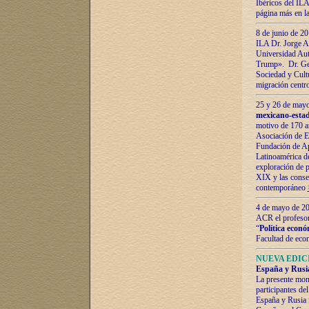
Ibéricos del ILA
página más en la
8 de junio de 20
ILA Dr. Jorge Al
Universidad Aut
Trump». Dr. Ger
Sociedad y Cultu
migración centr
25 y 26 de mayo 
mexicano-estad
motivo de 170 a
Asociación de E
Fundación de Ap
Latinoamérica d
exploración de p
XIX y las consec
contemporáneo
4 de mayo de 201
ACR el profeso
“
Política econó
Facultad de eco
NUEVA EDICI
España y Rusia 
La presente mono
participantes d
España y Rusia f