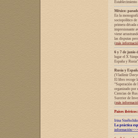
Establecimiento
México: parado
En la monografía
sociopolítico de
primera década d
impresionante a
viene arrastrand
las disputas pe
(
más informaci
6 y 7 de junio 
lugar el X Simp
España y Rusia"
Rusia y España 
(Vladímir Davyd
El libro recoge 
“Superación de l
organizado por e
Ciencias de Rus
Surerior de Inve
(
más informaci
Países ibéricos
Irina Sinélschik
La práctica esp
información>>