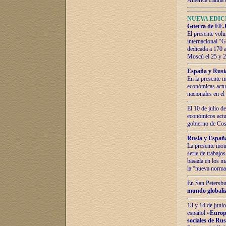
América Latina 
NUEVA EDICI
Guerra de EE.U
El presente volu
internacional “
dedicada a 170 
Moscú el 25 y 
España y Rusia:
En la presente m
económicas actua
nacionales en el
El 10 de julio d
económicos actua
gobierno de Cost
Rusia y España
La presente mono
serie de trabajo
basada en los ma
la “nueva norma
En San Petersbur
mundo globaliza
13 y 14 de junio
español «
Europa
sociales de Ru