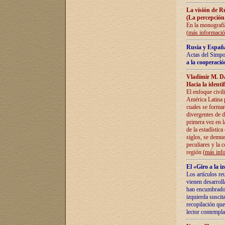
La visión de R
(La percepción
En la monografía
(
más informaci
Rusia y España
Actas del Simpo
a la cooperació
Vladímir M. D
Hacia la identi
El enfoque civil
América Latina pa
cuales se formar
divergentes de d
primera vez en l
de la estadística
siglos, se demue
peculiares y la 
región (
más inf
El «Giro a la 
Los artículos re
vienen desarroll
han encumbrado e
izquierda suscita
recopilación que
lector contempla