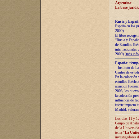
Argentina
:
La base jurídic
Rusia y España
España en los pr
2009).
El libro recoge 
“Rusia y España 
de Estudios Ibér
internacionales 
2009) (
más inf
España: tiempo
– Instituto de L
Centro de estud
En la colección 
estudios Ibérico
atención fueron:
2008, los nuevos
la colección pre
influencia de fac
fuerte impacto en
Madrid, valoran 
Los días 11 y 12
Grupo de Anális
de la Universida
tema
“La Unión
investigadores d