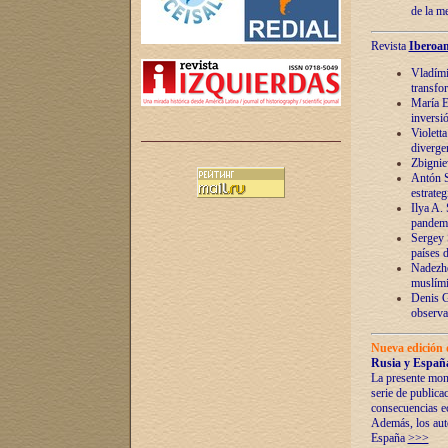
de la m
Revista
Iberoam
Vladímir
transfo
María E
inversi
Violett
diverge
Zbignie
Antón S
estrateg
Ilya A.
pandem
Sergey 
países 
Nadezhd
muslími
Denis G
observac
Nueva edición 
Rusia y España
La presente mono
serie de publica
consecuencias e
Además, los auto
España
>>>