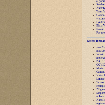
al pode
Svetlan
Anatoly
Transfo
Gabino 
y acumu
Lyudmil
Elena V.
Natalia
Postmod
Revista
Iberoam
José Ma
macroec
Valeria
monetari
Petr P.
COVID
Marta Is
Canese. 
Víctor 
Latina:
Tamara 
ecológi
Zbígnev
Magomed
univers
Alexis 
regiones