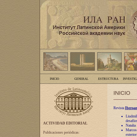
INICIO
GENERAL
ESTRUCTURA
INVESTI
INICIO
Revista
Iberoam
Liudmil
desafíos
ACTIVIDAD EDITORIAL
Natalia
Marcos A
Publicaciones periódicas:
exterio