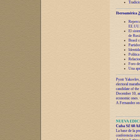
Tradici
Iberoamérica
2
Repercu
EE.UU
El sist
de Rusi
Brasil 
Partidos
Identida
Polític
Relacio
Foro de
Una apr
Pyotr Yakovlev,
electoral marath
candidate of the
December 10, and
economic ones. C
A.Fernandez on t
NUEVA EDICI
Cuba Sí! 60 Añ
La base de la pr
conferencia cien