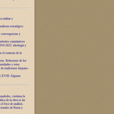
o-militar y
nalismo estratégico:
e convergencias y
étodos cuantitativos
019-2022: ideología y
 el contexto de la
ras. Relaciones de los
unidades y retos
 de tradiciones hispano-
VI-XVIII. Algunas
spañoles, continua la
tica de la obra es las
l foco de análisis.
cionales de Rusia y