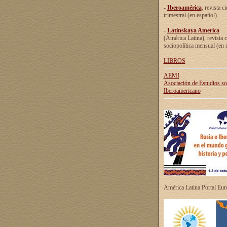
-
Iberoamérica
, revista ci
trimestral (en español)
-
Latinskaya America
(América Latina), revista c
sociopolítica mensual (en 
LIBROS
AEMI
Asociación de Estudios s
Iberoamericano
América Latina Portal Eu