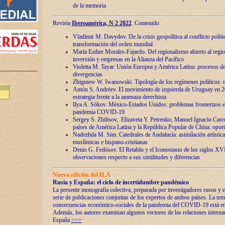
de la memoria
Revista
Iberoamérica, N 2 2022
. Contenido
Vladímir M. Davydov. De la crisis geopolítica al conflicto polític
transformación del orden mundial
María Esther Morales-Fajardo. Del regionalismo abierto al regio
inversión y empresas en la Alianza del Pacífico
Violetta M. Tayar. Unión Europea y América Latina: procesos d
divergencias
Zbigniew W. Iwanowski. Tipología de los regímenes políticos: m
Antón S. Andréev. El movimiento de izquierda de Uruguay en 2
estrategia frente a la amenaza derechista
Ilya A. Sókov. México-Estados Unidos: problemas fronterizos en
pandemia COVID-19
Sergey S. Zhiltsov, Elizaveta Y. Petrenko, Manuel Ignacio Carre
países de América Latina y la República Popular de China: oport
Nadezhda M. Sim. Catedrales de Andalucía: asimilación artística
muslímicas e hispano-cristianas
Denis G. Fedósov. El Retablo y el Iconostasio de los siglos X
observaciones respecto a sus similitudes y diferencias
Nueva edición del ILA
Rusia y España: el ciclo de incertidumbre pandémico
La presente monografía colectiva, preparada por investigadores rusos y e
serie de publicaciones conjuntas de los expertos de ambos países. La temá
consecuencias económico-sociales de la pandemia del COVID-19 está en e
Además, los autores examinan algunos vectores de las relaciones interna
España
>>>