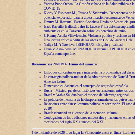
Yarima Pupo Ochoa. La Gestión cubana de la Salud pública a la 
COVID-19
Kleidy Y. Espinoza M., Tatiana V. Sidorenko. Dependencia de la 
potencial exportador para la diversificación económica de Venez
Dmitry M. Rozental. Partido Socialista Unido de Venezuela: prue
Isaac Ravetllat Ballesté, Jairo E. Lucero P. La defensa supraindi
ambientales en la Convención sobre los derechos del niño
J. Kenny Acuña Villavicencio. Violencia política y racismo en E
Una lectura crítica a partir de las obras de Gould-Lauria y Hale
Naílya M. Yákovleva. IBEROLUX: disignio y realidad
Elena V. Astákhova. MONARQUÍA versus REPÚBLICA en el dis
España contemporánea
Iberoamérica
2020 N 4
. Temas del número:
Enfoques conceptuales para interpretar la problemática del desarr
La estrategia político-militar de la administración de Donald Tr
América Latina
Dimensión ciudadana en el concepto de seguridad española
Rusia – México: paralelos históricos en relaciones entre los dos 
Brasil y Arabia Saudita bajo el aspecto de liderazgo regional
La política de memoria de la diáspora armenia en los países lati
Relaciones entre élites: “captura política” y corrupción. El caso
2019)
Brasil: identidad en el espejo de la memoria cultural
Conjugación de las tradiciones universales y nacionales en las ob
mexicanos del siglo XX e inicios del XXI
1 de diciembre de 2020 tuvo lugar la Videoconferencia en línea “
La here