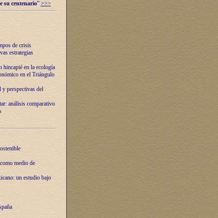
e su centenario
”
>>>
mpos de crisis
vas estrategias
 hincapié en la ecología
onómico en el Triángulo
 y perspectivas del
tar: análisis comparativo
s
ostenible
 como medio de
xicano: un estudio bajo
spaña