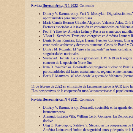
Revista
Iberoamérica, N 1 2022
. Contenido
Dmitriy V. Razumovskiy, Yuri N. Moseykin. Digitalización en A
oportunidades para empresas rusas
María Camila Bermeo-Giraldo, Alejandro Valencia-Arias, Orfa N
Factores asociados a la inversión en criptomonedas en Millennia
Petr P. Yákovlev. América Latina y Rusia en el mercado mundial
Víktor L. Seménov. Transición energética en América Latina y R
Daniel Rivas-Ramírez, Edgar Hernan Fuentes-Contreras. Una ap
entre medio ambiente y derechos humanos. Casos de Brasil y C
Dmitry M. Rozental. El “giro a la izquierda” en América Latina:
singularidades nacionales
SvetlanaA. Tatunts. La crisis global del COVID-19 en la región 
contexto de la oposición Norte-Sur
Irina D. Yakovenko. Desarrollo del programa nuclear de Brasil
particularidades del factor estatal interno, regional e internaciona
Borís F. Martynov. 40 años desde la guerra de Malvinas (leccion
11 de febrero de 2022 en el Instituto de Latinoamérica de la ACR tuvo l
“Las perspectivas de la cooperación ruso-latinoamericana: el papel creati
Revista
Iberoamérica, N 4 2021
. Contenido
Dmitriy V. Razumovskiy. Desarrollo sostenible en la agenda de 
latinoamericana
Armando Estrada Villa, William Cerón Gonsalez. La Democracia:
declive
Oleg O. Krivolápov, Nataliya V. Stepánova. La cooperación de 
América Latina en el ámbito de seguridad antes y después de la 