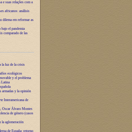
ssa e suas relações com a
es africanos: análisis
eu dilema em reformar as
o bajo el pandemia
sis comparado de las
la luz de la crisis
afíos ecológicos
novable y el problema
 Latina
española
s armadas y la opinión
te Interamericana de
o, Oscar Álvaro Montes
olencia de género (casos
n la aglomeración
erna de España: retorno