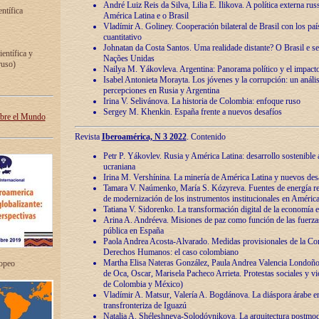
André Luiz Reis da Silva, Lilia E. Ilikova. A política externa ru
entífica
América Latina e o Brasil
Vladímir A. Goliney. Cooperación bilateral de Brasil con los país
cuantitativo
Johnatan da Costa Santos. Uma realidade distante? O Brasil e s
ientífica y
Nações Unidas
ruso)
Nailya M. Yákovleva. Argentina: Panorama político y el impact
Isabel Antonieta Morayta. Los jóvenes y la corrupción: un análi
percepciones en Rusia y Argentina
Irina V. Selivánova. La historia de Colombia: enfoque ruso
Sergey M. Khenkin. España frente a nuevos desafíos
obre el Mundo
Revista
Iberoamérica, N 3 2022
. Contenido
Petr P. Yákovlev. Rusia y América Latina: desarrollo sostenible a 
ucraniana
Irina M. Vershínina. La minería de América Latina y nuevos des
Tamara V. Naúmenko, María S. Kózyreva. Fuentes de energía re
de modernización de los instrumentos institucionales en América
Tatiana V. Sidorenko. La transformación digital de la economía 
Arina A. Andréeva. Misiones de paz como función de las fuerza
pública en España
Paola Andrea Acosta-Alvarado. Medidas provisionales de la Cor
Derechos Humanos: el caso colombiano
Martha Elisa Nateras González, Paula Andrea Valencia Londoñ
ropeo
de Oca, Oscar, Marisela Pacheco Arrieta. Protestas sociales y vi
de Colombia y México)
Vladímir A. Matsur, Valería A. Bogdánova. La diáspora árabe e
transfronteriza de Iguazú
Natalia A. Shéleshneva-Solodóvnikova. La arquitectura postmod