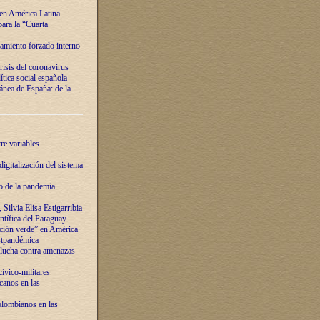
 en América Latina
ara la “Cuarta
amiento forzado interno
risis del coronavirus
ítica social española
nea de España: de la
re variables
igitalización del sistema
o de la pandemia
Silvia Elisa Estigarribia
entífica del Paraguay
ación verde” en América
ostpandémica
lucha contra amenazas
ívico-militares
anos en las
olombianos en las