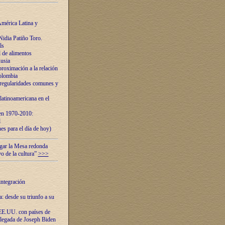
mérica Latina y
idia Patiño Toro.
ls
 de alimentos
usia
roximación a la relación
olombia
 regularidades comunes y
latinoamericana en el
 en 1970-2010:
l
es para el día de hoy)
ugar la Mesa redonda
vo de la cultura”
>>>
integración
 desde su triunfo a su
EE.UU. con países de
llegada de Joseph Biden