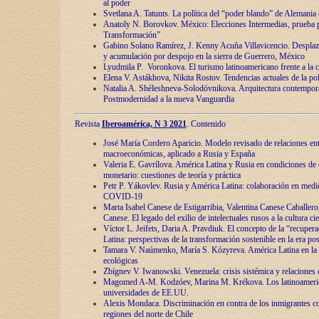
al poder
Svetlana A. Tatunts. La política del “poder blando” de Alemania
Anatoly N. Borovkov. México: Elecciones Intermedias, prueba p
Transformación”
Gabino Solano Ramírez, J. Kenny Acuña Villavicencio. Desplaz
y acumulación por despojo en la sierra de Guerrero, México
Lyudmila P. Voronkova. El turismo latinoamericano frente a la c
Elena V. Astákhova, Nikita Rostov. Tendencias actuales de la pol
Natalia A. Shéleshneva-Solodóvnikova. Arquitectura contemporá
Postmodernidad a la nueva Vanguardia
Revista
Iberoamérica, N 3 2021
. Contenido
José María Cordero Aparicio. Modelo revisado de relaciones ent
macroeconómicas, aplicado a Rusia y España
Valeria E. Gavrílova. América Latina y Rusia en condiciones de d
monetario: cuestiones de teoría y práctica
Petr P. Yákovlev. Rusia y América Latina: colaboración en medi
COVID-19
Marta Isabel Canese de Estigarribia, Valentina Canese Caballero, 
Canese. El legado del exilio de intelectuales rusos a la cultura ci
Víctor L. Jeifets, Daria A. Pravdiuk. El concepto de la “recuper
Latina: perspectivas de la transformación sostenible en la era p
Tamara V. Naúmenko, María S. Kózyreva. América Latina en la 
ecológicas
Zbígnev V. Iwanowski. Venezuela: crisis sistémica y relaciones c
Magomed A-M. Kodzóev, Marina M. Krékova. Los latinoameric
universidades de EE.UU.
Alexis Mondaca. Discriminación en contra de los inmigrantes c
regiones del norte de Chile