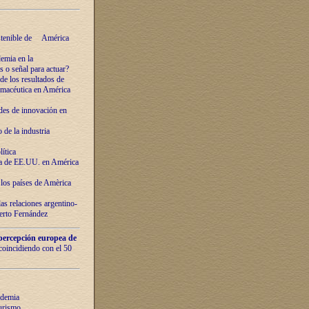
ostenible de América
emia en la
o señal para actuar?
de los resultados de
farmacéutica en América
des de innovaciόn en
de la industria
ítica
ca de EE.UU. en América
los países de Amèrica
as relaciones argentino-
berto Fernández
percepción europea de
 coincidiendo con el 50
ndemia
urismo