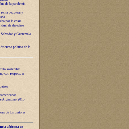
luz de la pandemia
renta petrolera y
uela
ba por la crisis
vidual de derechos
l Salvador y Guatemala.
curso político de la
ollo sostenible
ump con respecto a
países
noamericanos
 de Argentina (2015-
ras de los pintores
ncia africana en