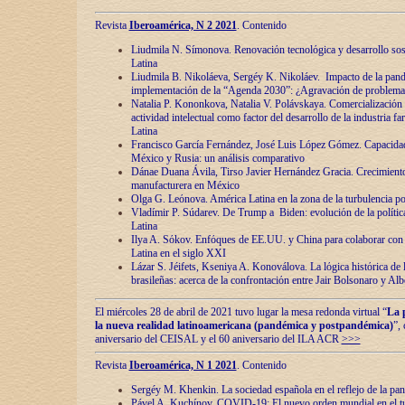
Revista
Iberoamérica, N 2 2021
. Contenido
Liudmila N. Símonova. Renovaciόn tecnolόgica y desarrollo s
Latina
Liudmila B. Nikoláeva, Sergéy K. Nikoláev. Impacto de la pand
implementaciόn de la “Agenda 2030”: ¿Agravaciόn de problemas 
Natalia P. Kononkova, Natalia V. Polávskaya. Comercializaciόn 
actividad intelectual como factor del desarrollo de la industria 
Latina
Francisco García Fernández, José Luis López Gómez. Capacida
México y Rusia: un análisis comparativo
Dánae Duana Ávila, Tirso Javier Hernández Gracia. Crecimiento 
manufacturera en México
Olga G. Leόnova. América Latina en la zona de la turbulencia pol
Vladímir P. Súdarev. De Trump a Biden: evoluciόn de la políti
Latina
Ilya A. Sόkov. Enfόques de EE.UU. y China para colaborar con 
Latina en el siglo XXI
Lázar S. Jéifets, Kseniya A. Konoválova. La lόgica histόrica de l
brasileñas: acerca de la confrontaciόn entre Jair Bolsonaro y Al
El miércoles 28 de abril de 2021 tuvo lugar la mesa redonda virtual “
La 
la nueva realidad latinoamericana (pandémica y postpandémica)
”,
aniversario del CEISAL y el 60 aniversario del ILA ACR
>>>
Revista
Iberoamérica, N 1 2021
. Contenido
Sergéy M. Khenkin. La sociedad española en el reflejo de la pa
Pável A. Kuchínov. COVID-19: El nuevo orden mundial en el t