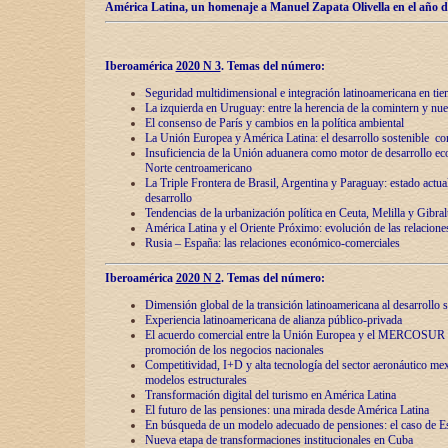
América Latina, un homenaje a Manuel Zapata Olivella en el año d
Iberoamérica
2020 N 3
.
Temas del número:
Seguridad multidimensional e integración latinoamericana en tie
La izquierda en Uruguay: entre la herencia de lа comintern y nue
El consenso de París y cambios en la política ambiental
La Unión Europea y América Latina: el desarrollo sostenible con
Insuficiencia de la Unión aduanera como motor de desarrollo ec
Norte centroamericano
La Triple Frontera de Brasil, Argentina y Paraguay: estado actual
desarrollo
Tendencias de la urbanización política en Ceuta, Melilla y Gibral
América Latina y el Oriente Próximo: evolución de las relacione
Rusia – España: las relaciones económico-comerciales
Iberoamérica
2020 N 2
.
Temas del número:
Dimensión global de la transición latinoamericana al desarrollo s
Experiencia latinoamericana de alianza público-privada
El acuerdo comercial entre la Unión Europea y el MERCOSUR
promoción de los negocios nacionales
Competitividad, I+D y alta tecnología del sector aeronáutico me
modelos estructurales
Transformación digital del turismo en América Latina
El futuro de las pensiones: una mirada desde América Latina
En búsqueda de un modelo adecuado de pensiones: el caso de E
Nueva etapa de transformaciones institucionales en Cuba