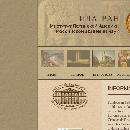
INICIO
GENERAL
ESTRUCTURA
INVESTI
INFORM
Fundado en 1961
problemas de Am
perspectiva.
Por otra parte, 
Ciencias de Rusi
sobre las Améric
tuvieron noticia