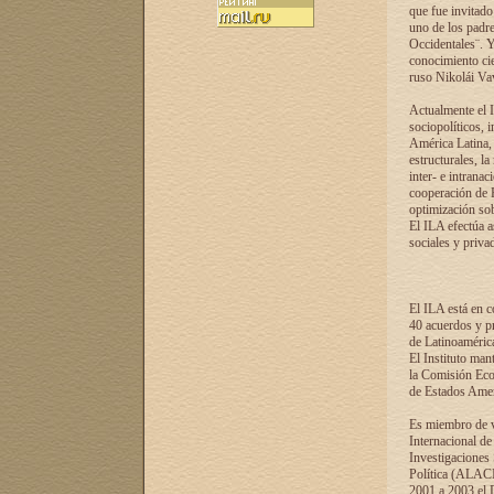
que fue invitado
uno de los padre
Occidentales¨. Y
conocimiento cie
ruso Nikolái Vaví
Actualmente el I
sociopolíticos, 
América Latina, 
estructurales, la
inter- e intrana
cooperación de R
optimización sobr
El ILA efectúa a
sociales y privad
El ILA está en c
40 acuerdos y pr
de Latinoaméric
El Instituto man
la Comisión Eco
de Estados Amer
Es miembro de va
Internacional d
Investigaciones
Política (ALACI
2001 a 2003 el 