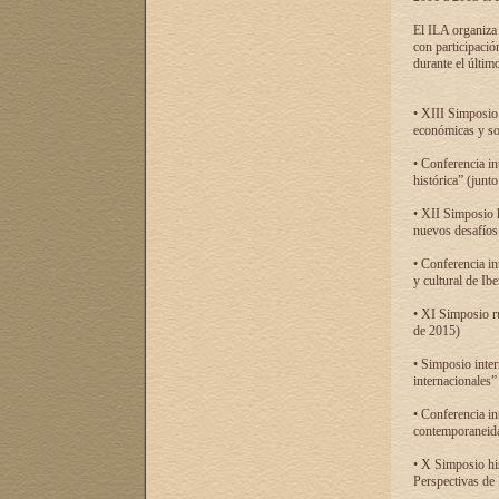
El ILA organiza 
con participació
durante el último
• XIII Simposio 
económicas y so
• Conferencia i
histórica” (jun
• XII Simposio 
nuevos desafíos
• Conferencia in
y cultural de Ib
• XI Simposio r
de 2015)
• Simposio inter
internacionales”
• Conferencia in
contemporaneida
• X Simposio his
Perspectivas de