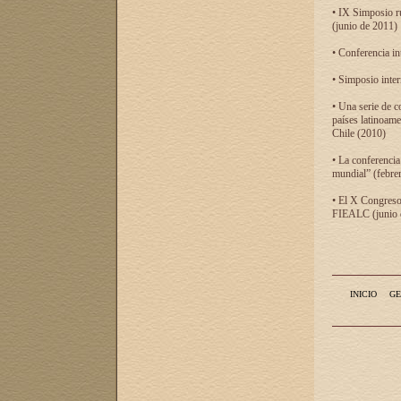
• IX Simposio r
(junio de 2011)
• Conferencia in
• Simposio inter
• Una serie de c
países latinoam
Chile (2010)
• La conferencia
mundial” (febre
• El X Congreso 
FIEALC (junio d
INICIO
GE