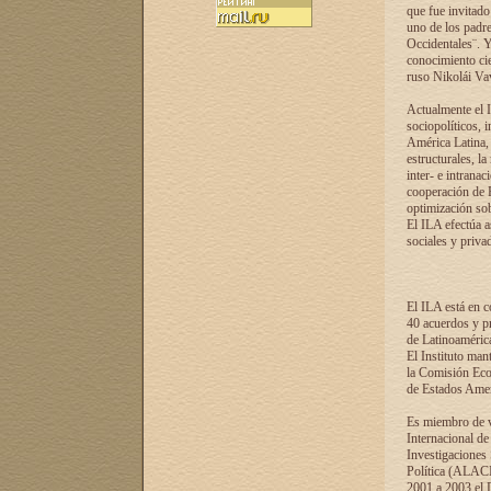
que fue invitado
uno de los padre
Occidentales¨. Y
conocimiento cie
ruso Nikolái Vaví
Actualmente el I
sociopolíticos, 
América Latina, 
estructurales, la
inter- e intrana
cooperación de R
optimización sobr
El ILA efectúa a
sociales y privad
El ILA está en c
40 acuerdos y pr
de Latinoaméric
El Instituto man
la Comisión Eco
de Estados Amer
Es miembro de va
Internacional d
Investigaciones
Política (ALACI
2001 a 2003 el 