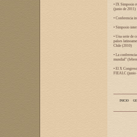
• IX Simposio r
(junio de 2011)
• Conferencia in
• Simposio inter
• Una serie de c
países latinoam
Chile (2010)
• La conferencia
mundial” (febre
• El X Congreso 
FIEALC (junio d
INICIO
GE