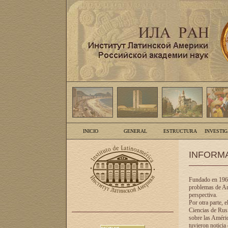
INICIO
GENERAL
ESTRUCTURA
INVESTI
INFORM
Fundado en 1961
problemas de Am
perspectiva.
Por otra parte, 
Ciencias de Rusi
sobre las Améric
tuvieron noticia