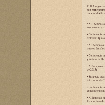
El ILA organiza 
con participació
durante el último
• XIII Simposio 
económicas y so
• Conferencia i
histórica” (jun
• XII Simposio 
nuevos desafíos
• Conferencia in
y cultural de Ib
• XI Simposio r
de 2015)
• Simposio inter
internacionales”
• Conferencia in
contemporaneida
• X Simposio his
Perspectivas de