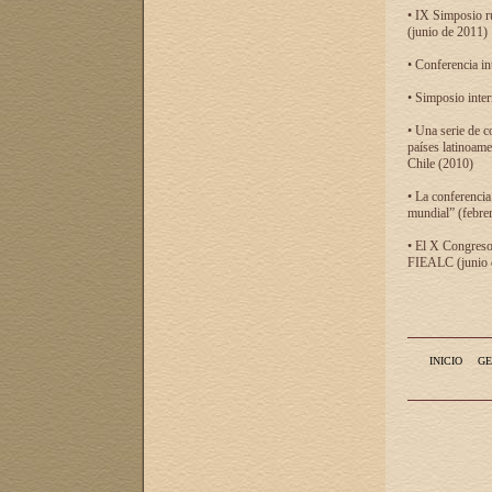
• IX Simposio r
(junio de 2011)
• Conferencia in
• Simposio inter
• Una serie de c
países latinoam
Chile (2010)
• La conferencia
mundial” (febre
• El X Congreso 
FIEALC (junio d
INICIO
GE