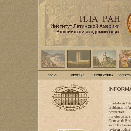
INICIO
GENERAL
ESTRUCTURA
INVESTI
INFORM
Fundado en 1961
problemas de Am
perspectiva.
Por otra parte, 
Ciencias de Rusi
sobre las Améric
tuvieron noticia