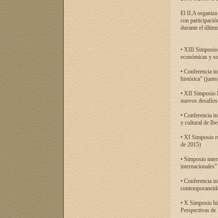
El ILA organiza 
con participació
durante el último
• XIII Simposio 
económicas y so
• Conferencia i
histórica” (jun
• XII Simposio 
nuevos desafíos
• Conferencia in
y cultural de Ib
• XI Simposio r
de 2015)
• Simposio inter
internacionales”
• Conferencia in
contemporaneida
• X Simposio his
Perspectivas de