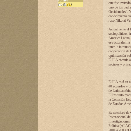
que fue invitado
uno de los padre
Occidentales¨. Y
conocimiento cie
ruso Nikolái Vaví
Actualmente el I
sociopolíticos, 
América Latina, 
estructurales, la
inter- e intrana
cooperación de R
optimización sobr
El ILA efectúa a
sociales y privad
El ILA está en c
40 acuerdos y pr
de Latinoaméric
El Instituto man
la Comisión Eco
de Estados Amer
Es miembro de va
Internacional d
Investigaciones
Política (ALACI
2001 a 2003 el 