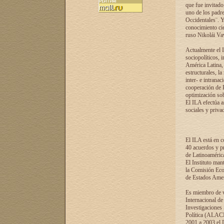
que fue invitado
uno de los padre
Occidentales¨. Y
conocimiento cie
ruso Nikolái Vaví
Actualmente el I
sociopolíticos, 
América Latina, 
estructurales, la
inter- e intrana
cooperación de R
optimización sobr
El ILA efectúa a
sociales y privad
El ILA está en c
40 acuerdos y pr
de Latinoaméric
El Instituto man
la Comisión Eco
de Estados Amer
Es miembro de va
Internacional d
Investigaciones
Política (ALACI
2001 a 2003 el 