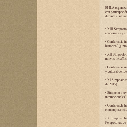
El ILA organiza 
con participació
durante el último
• XIII Simposio 
económicas y so
• Conferencia i
histórica” (jun
• XII Simposio 
nuevos desafíos
• Conferencia in
y cultural de Ib
• XI Simposio r
de 2015)
• Simposio inter
internacionales”
• Conferencia in
contemporaneida
• X Simposio his
Perspectivas de