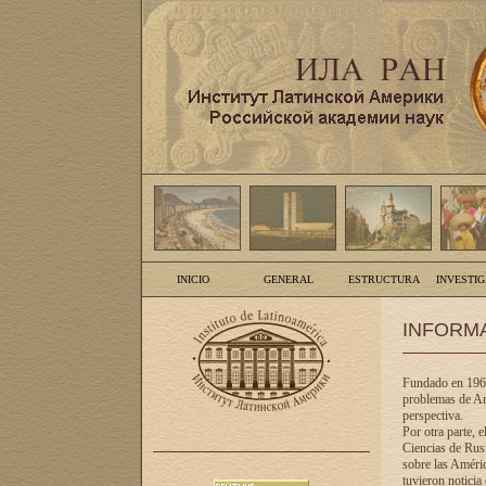
INICIO
GENERAL
ESTRUCTURA
INVESTI
INFORM
Fundado en 1961
problemas de Am
perspectiva.
Por otra parte, 
Ciencias de Rusi
sobre las Améric
tuvieron noticia