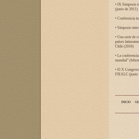
• IX Simposio r
(junio de 2011)
• Conferencia in
• Simposio inter
• Una serie de c
países latinoam
Chile (2010)
• La conferencia
mundial” (febre
• El X Congreso 
FIEALC (junio d
INICIO
GE