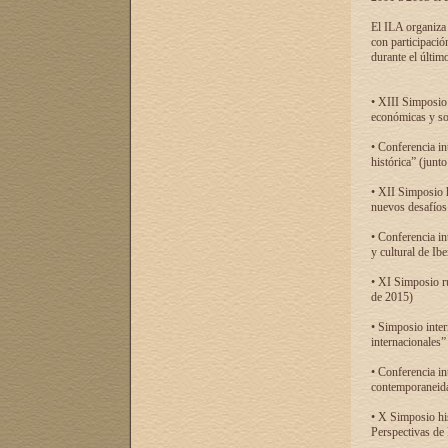
El ILA organiza 
con participació
durante el último
• XIII Simposio 
económicas y so
• Conferencia i
histórica” (jun
• XII Simposio 
nuevos desafíos
• Conferencia in
y cultural de Ib
• XI Simposio r
de 2015)
• Simposio inter
internacionales”
• Conferencia in
contemporaneida
• X Simposio his
Perspectivas de