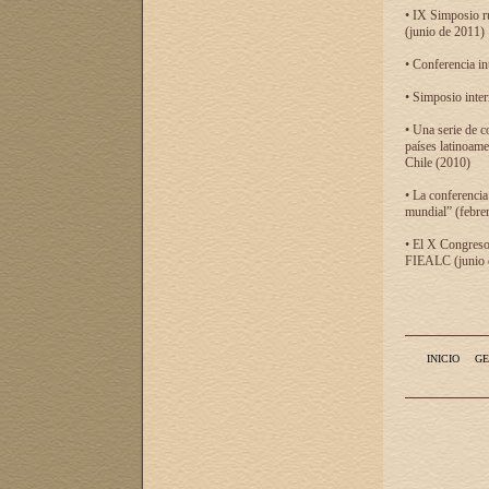
• IX Simposio r
(junio de 2011)
• Conferencia in
• Simposio inter
• Una serie de c
países latinoam
Chile (2010)
• La conferencia
mundial” (febre
• El X Congreso 
FIEALC (junio d
INICIO
GE