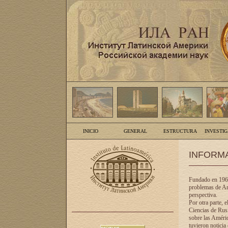
INICIO
GENERAL
ESTRUCTURA
INVESTI
INFORM
Fundado en 1961
problemas de Am
perspectiva.
Por otra parte, 
Ciencias de Rusi
sobre las Améric
tuvieron noticia