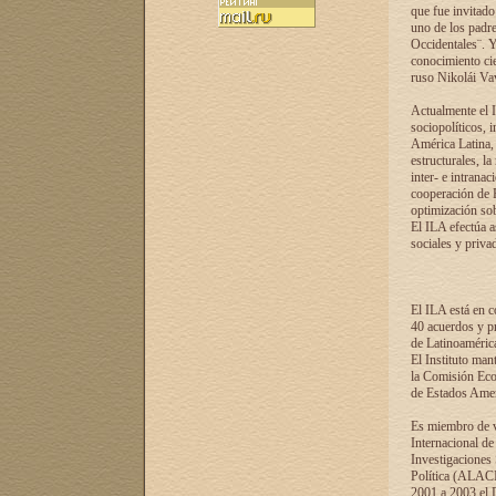
que fue invitado
uno de los padre
Occidentales¨. Y
conocimiento cie
ruso Nikolái Vaví
Actualmente el I
sociopolíticos, 
América Latina, 
estructurales, la
inter- e intrana
cooperación de R
optimización sobr
El ILA efectúa a
sociales y privad
El ILA está en c
40 acuerdos y pr
de Latinoaméric
El Instituto man
la Comisión Eco
de Estados Amer
Es miembro de va
Internacional d
Investigaciones
Política (ALACI
2001 a 2003 el 