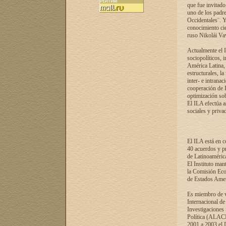
que fue invitado
uno de los padre
Occidentales¨. Y
conocimiento cie
ruso Nikolái Vaví
Actualmente el I
sociopolíticos, 
América Latina, 
estructurales, la
inter- e intrana
cooperación de R
optimización sobr
El ILA efectúa a
sociales y privad
El ILA está en c
40 acuerdos y pr
de Latinoaméric
El Instituto man
la Comisión Eco
de Estados Amer
Es miembro de va
Internacional d
Investigaciones
Política (ALACI
2001 a 2003 el 