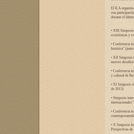
El ILA organiza 
con participació
durante el último
• XIII Simposio 
económicas y so
• Conferencia i
histórica” (jun
• XII Simposio 
nuevos desafíos
• Conferencia in
y cultural de Ib
• XI Simposio r
de 2015)
• Simposio inter
internacionales”
• Conferencia in
contemporaneida
• X Simposio his
Perspectivas de