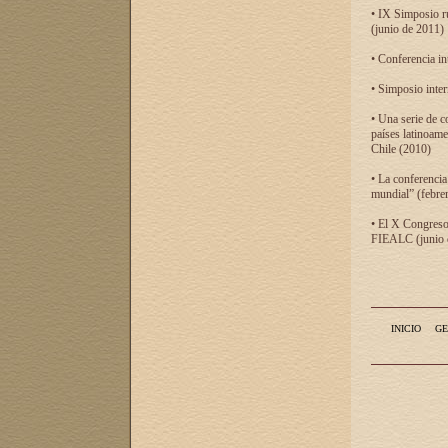
• IX Simposio r
(junio de 2011)
• Conferencia in
• Simposio inter
• Una serie de c
países latinoam
Chile (2010)
• La conferencia
mundial” (febre
• El X Congreso 
FIEALC (junio d
INICIO
GE