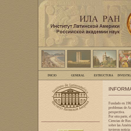
INICIO
GENERAL
ESTRUCTURA
INVESTI
INFORM
Fundado en 1961
problemas de Am
perspectiva.
Por otra parte, 
Ciencias de Rusi
sobre las Améric
tuvieron noticia