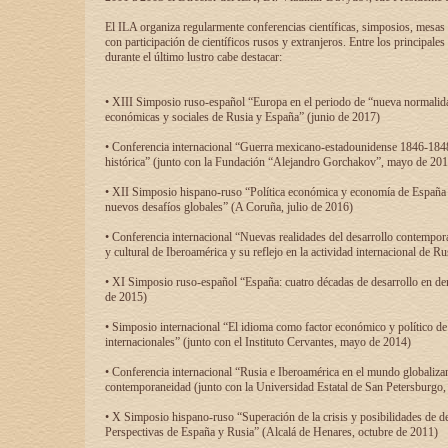
El ILA organiza regularmente conferencias científicas, simposios, mesas
con participación de científicos rusos y extranjeros. Entre los principale
durante el último lustro cabe destacar:
• XIII Simposio ruso-español “Europa en el periodo de “nueva normalidad
económicas y sociales de Rusia y España” (junio de 2017)
• Conferencia internacional “Guerra mexicano-estadounidense 1846-1848
histórica” (junto con la Fundación “Alejandro Gorchakov”, mayo de 201
• XII Simposio hispano-ruso “Política económica y economía de España y
nuevos desafíos globales” (A Coruña, julio de 2016)
• Conferencia internacional “Nuevas realidades del desarrollo contempor
y cultural de Iberoamérica y su reflejo en la actividad internacional de 
• XI Simposio ruso-español “España: cuatro décadas de desarrollo en de
de 2015)
• Simposio internacional “El idioma como factor económico y político de
internacionales” (junto con el Instituto Cervantes, mayo de 2014)
• Conferencia internacional “Rusia e Iberoamérica en el mundo globalizant
contemporaneidad (junto con la Universidad Estatal de San Petersburgo,
• X Simposio hispano-ruso “Superación de la crisis y posibilidades de de
Perspectivas de España y Rusia” (Alcalá de Henares, octubre de 2011)