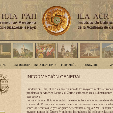
ERAL
ESTRUCTURA
INVESTIGACIÓNES
FORMACIÓN
CONTACTOS
MA
INFORMACIÓN GENERAL
Fundado en 1961, el ILA es hoy día uno de los mayores centros europeos
problemas de América Latina y el Caribe, enfocados en sus dimensiones 
perspectiva.
Por otra parte, el ILA ha asumido plenamente las tradiciones seculares d
Ciencias de Rusia y, en particular, la misión de proporcionar a la socieda
sobre las Américas, cuyos orígenes se remontan al siglo XVI. En aquel e
tuvieron noticia del Nuevo Mundo por los trabajos del teólogo e ilustra