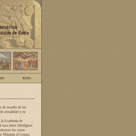
PA
RUSO
 de estudio de los
de actualidad y en
e la Academia de
d rusa datos fidedignos
ntonces los rusos
dor Máximo el Griego,