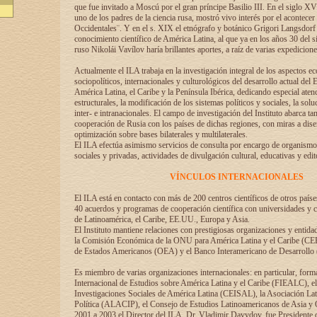
que fue invitado a Moscú por el gran príncipe Basilio III. En el siglo X
uno de los padres de la ciencia rusa, mostró vivo interés por el acontecer 
Occidentales¨. Y en el s. XIX el etnógrafo y botánico Grigori Langsdorf 
conocimiento científico de América Latina, al que ya en los años 30 del s
ruso Nikolái Vavílov haría brillantes aportes, a raíz de varias expedicione
Actualmente el ILA trabaja en la investigación integral de los aspectos e
sociopolíticos, internacionales y culturológicos del desarrollo actual del 
América Latina, el Caribe y la Península Ibérica, dedicando especial aten
estructurales, la modificación de los sistemas políticos y sociales, la solu
inter- e intranacionales. El campo de investigación del Instituto abarca t
cooperación de Rusia con los países de dichas regiones, con miras a dise
optimización sobre bases bilaterales y multilaterales.
El ILA efectúa asimismo servicios de consulta por encargo de organismos
sociales y privadas, actividades de divulgación cultural, educativas y edito
VÍNCULOS INTERNACIONALES
El ILA está en contacto con más de 200 centros científicos de otros país
40 acuerdos y programas de cooperación científica con universidades y c
de Latinoamérica, el Caribe, EE.UU., Europa y Asia.
El Instituto mantiene relaciones con prestigiosas organizaciones y entid
la Comisión Económica de la ONU para América Latina y el Caribe (CE
de Estados Americanos (OEA) y el Banco Interamericano de Desarrollo
Es miembro de varias organizaciones internacionales: en particular, form
Internacional de Estudios sobre América Latina y el Caribe (FIEALC), 
Investigaciones Sociales de América Latina (CEISAL), la Asociación La
Política (ALACIP), el Consejo de Estudios Latinoamericanos de Asia 
2001 a 2003 el Director del ILA, Dr. Vladimir Davydov, fue Presidente