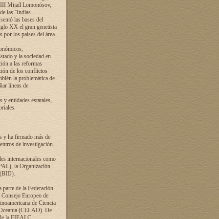
VIII Mijaíl Lomonósov,
de las ¨Indias
sentó las bases del
iglo XX el gran genetista
s por los países del área.
conómicos,
Estado y la sociedad en
ción a las reformas
ción de los conflictos
ambién la problemática de
ñar líneas de
 y entidades estatales,
riales.
es y ha firmado más de
entros de investigación
ades internacionales como
PAL), la Organización
 (BID).
a parte de la Federación
el Consejo Europeo de
tinoamericana de Ciencia
y Oceanía (CELAO). De
 de la FIEALC.