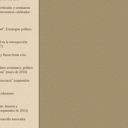
 redondas y seminarios
s encuentros celebrados
”: Estrategias político-
 en la retrospección
7)
 Rusia frente a los
áneo económico, político
Rusia” (mayo de 2016)
mocracia” (septiembre
 relaciones
e: historia y
 septiembre de 2013)
sarrollo innovador.