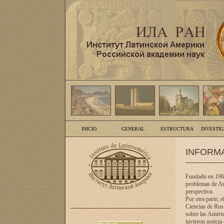
INICIO
GENERAL
ESTRUCTURA
INVESTI
INFORM
Fundado en 1961
problemas de Am
perspectiva.
Por otra parte, 
Ciencias de Rusi
sobre las Améric
tuvieron noticia