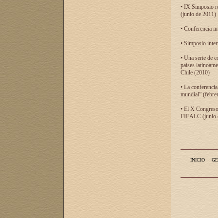
• IX Simposio r
(junio de 2011)
• Conferencia in
• Simposio inter
• Una serie de c
países latinoam
Chile (2010)
• La conferencia
mundial” (febre
• El X Congreso 
FIEALC (junio d
INICIO
GE