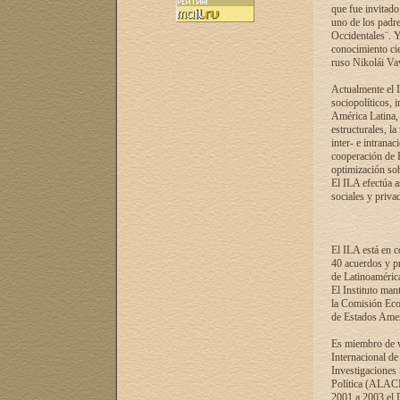
que fue invitado
uno de los padre
Occidentales¨. Y
conocimiento cie
ruso Nikolái Vaví
Actualmente el I
sociopolíticos, 
América Latina, 
estructurales, la
inter- e intrana
cooperación de R
optimización sobr
El ILA efectúa a
sociales y privad
El ILA está en c
40 acuerdos y pr
de Latinoaméric
El Instituto man
la Comisión Eco
de Estados Amer
Es miembro de va
Internacional d
Investigaciones
Política (ALACI
2001 a 2003 el 