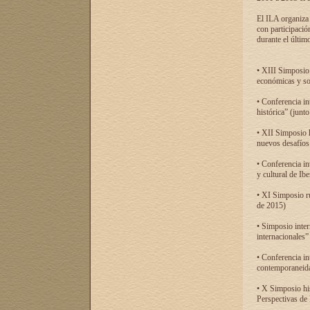
El ILA organiza 
con participació
durante el último
• XIII Simposio 
económicas y so
• Conferencia i
histórica” (jun
• XII Simposio 
nuevos desafíos
• Conferencia in
y cultural de Ib
• XI Simposio r
de 2015)
• Simposio inter
internacionales”
• Conferencia in
contemporaneida
• X Simposio his
Perspectivas de