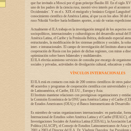
que fue invitado a Moscú por el gran príncipe Basilio III. En el siglo X
uno de los padres de la ciencia rusa, mostró vivo interés por el acontecer 
Occidentales¨. Y en el s. XIX el etnógrafo y botánico Grigori Langsdorf 
conocimiento científico de América Latina, al que ya en los años 30 del s
ruso Nikolái Vavílov haría brillantes aportes, a raíz de varias expedicione
Actualmente el ILA trabaja en la investigación integral de los aspectos e
sociopolíticos, internacionales y culturológicos del desarrollo actual del 
América Latina, el Caribe y la Península Ibérica, dedicando especial aten
estructurales, la modificación de los sistemas políticos y sociales, la solu
inter- e intranacionales. El campo de investigación del Instituto abarca t
cooperación de Rusia con los países de dichas regiones, con miras a dise
optimización sobre bases bilaterales y multilaterales.
El ILA efectúa asimismo servicios de consulta por encargo de organismos
sociales y privadas, actividades de divulgación cultural, educativas y edito
VÍNCULOS INTERNACIONALES
El ILA está en contacto con más de 200 centros científicos de otros país
40 acuerdos y programas de cooperación científica con universidades y c
de Latinoamérica, el Caribe, EE.UU., Europa y Asia.
El Instituto mantiene relaciones con prestigiosas organizaciones y entid
la Comisión Económica de la ONU para América Latina y el Caribe (CE
de Estados Americanos (OEA) y el Banco Interamericano de Desarrollo
Es miembro de varias organizaciones internacionales: en particular, form
Internacional de Estudios sobre América Latina y el Caribe (FIEALC), 
Investigaciones Sociales de América Latina (CEISAL), la Asociación La
Política (ALACIP), el Consejo de Estudios Latinoamericanos de Asia 
2001 a 2003 el Director del ILA, Dr. Vladimir Davydov, fue Presidente