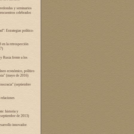
 redondas y seminarios
s encuentros celebrados
”: Estrategias político-
 en la retrospección
7)
 Rusia frente a los
áneo económico, político
Rusia” (mayo de 2016)
mocracia” (septiembre
 relaciones
e: historia y
 septiembre de 2013)
sarrollo innovador.