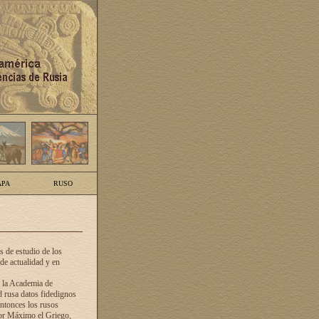
PA
RUSO
 de estudio de los
de actualidad y en
e la Academia de
d rusa datos fidedignos
ntonces los rusos
dor Máximo el Griego,