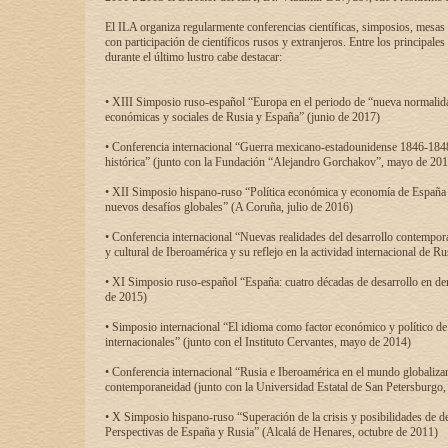
El ILA organiza regularmente conferencias científicas, simposios, mesas
con participación de científicos rusos y extranjeros. Entre los principale
durante el último lustro cabe destacar:
• XIII Simposio ruso-español “Europa en el periodo de “nueva normalidad
económicas y sociales de Rusia y España” (junio de 2017)
• Conferencia internacional “Guerra mexicano-estadounidense 1846-1848
histórica” (junto con la Fundación “Alejandro Gorchakov”, mayo de 201
• XII Simposio hispano-ruso “Política económica y economía de España y
nuevos desafíos globales” (A Coruña, julio de 2016)
• Conferencia internacional “Nuevas realidades del desarrollo contempor
y cultural de Iberoamérica y su reflejo en la actividad internacional de 
• XI Simposio ruso-español “España: cuatro décadas de desarrollo en de
de 2015)
• Simposio internacional “El idioma como factor económico y político de
internacionales” (junto con el Instituto Cervantes, mayo de 2014)
• Conferencia internacional “Rusia e Iberoamérica en el mundo globalizant
contemporaneidad (junto con la Universidad Estatal de San Petersburgo,
• X Simposio hispano-ruso “Superación de la crisis y posibilidades de de
Perspectivas de España y Rusia” (Alcalá de Henares, octubre de 2011)