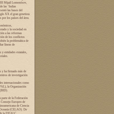
VIII Mijaíl Lomonósov,
de las ¨Indias
sentó las bases del
iglo XX el gran genetista
s por los países del área.
conómicos,
Estado y la sociedad en
ción a las reformas
ción de los conflictos
ambién la problemática de
ñar líneas de
 y entidades estatales,
riales.
es y ha firmado más de
entros de investigación
ades internacionales como
PAL), la Organización
 (BID).
a parte de la Federación
el Consejo Europeo de
tinoamericana de Ciencia
y Oceanía (CELAO). De
 de la FIEALC.