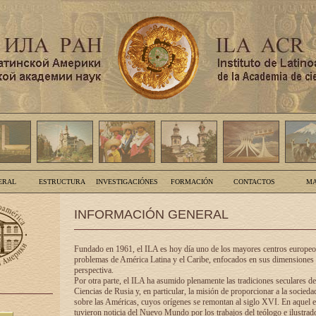
ERAL
ESTRUCTURA
INVESTIGACIÓNES
FORMACIÓN
CONTACTOS
MA
INFORMACIÓN GENERAL
Fundado en 1961, el ILA es hoy día uno de los mayores centros europeos
problemas de América Latina y el Caribe, enfocados en sus dimensiones 
perspectiva.
Por otra parte, el ILA ha asumido plenamente las tradiciones seculares d
Ciencias de Rusia y, en particular, la misión de proporcionar a la socieda
sobre las Américas, cuyos orígenes se remontan al siglo XVI. En aquel e
tuvieron noticia del Nuevo Mundo por los trabajos del teólogo e ilustra