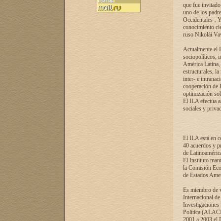
que fue invitado
uno de los padre
Occidentales¨. Y
conocimiento cie
ruso Nikolái Vaví
Actualmente el I
sociopolíticos, 
América Latina, 
estructurales, la
inter- e intrana
cooperación de R
optimización sobr
El ILA efectúa a
sociales y privad
El ILA está en c
40 acuerdos y pr
de Latinoaméric
El Instituto man
la Comisión Eco
de Estados Amer
Es miembro de va
Internacional d
Investigaciones
Política (ALACI
2001 a 2003 el 