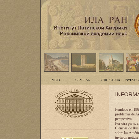
INICIO
GENERAL
ESTRUCTURA
INVESTI
INFORM
Fundado en 1961
problemas de Am
perspectiva.
Por otra parte, 
Ciencias de Rusi
sobre las Améric
tuvieron noticia