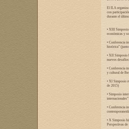
El ILA organiza 
con participació
durante el último
• XIII Simposio 
económicas y so
• Conferencia i
histórica” (jun
• XII Simposio 
nuevos desafíos
• Conferencia in
y cultural de Ib
• XI Simposio r
de 2015)
• Simposio inter
internacionales”
• Conferencia in
contemporaneida
• X Simposio his
Perspectivas de