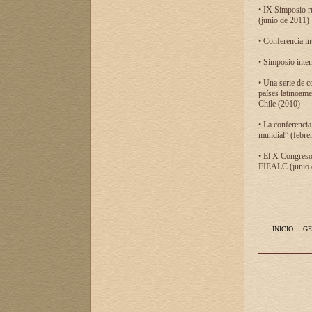
• IX Simposio r
(junio de 2011)
• Conferencia in
• Simposio inter
• Una serie de c
países latinoam
Chile (2010)
• La conferencia
mundial” (febre
• El X Congreso 
FIEALC (junio d
INICIO
GE