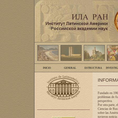
INICIO
GENERAL
ESTRUCTURA
INVESTI
INFORM
Fundado en 1961
problemas de Am
perspectiva.
Por otra parte, 
Ciencias de Rusi
sobre las Améric
tuvieron noticia