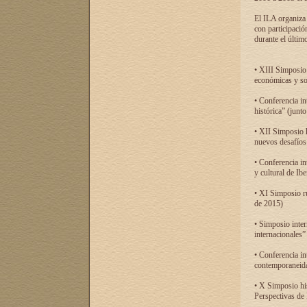
El ILA organiza 
con participació
durante el último
• XIII Simposio 
económicas y so
• Conferencia i
histórica” (jun
• XII Simposio 
nuevos desafíos
• Conferencia in
y cultural de Ib
• XI Simposio r
de 2015)
• Simposio inter
internacionales”
• Conferencia in
contemporaneida
• X Simposio his
Perspectivas de