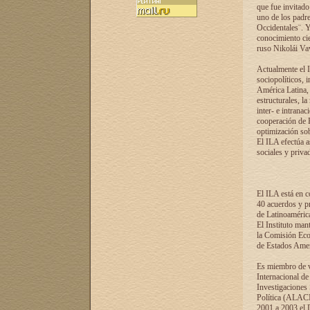
que fue invitado
uno de los padre
Occidentales¨. Y
conocimiento cie
ruso Nikolái Vaví
Actualmente el I
sociopolíticos, 
América Latina, 
estructurales, la
inter- e intrana
cooperación de R
optimización sobr
El ILA efectúa a
sociales y privad
El ILA está en c
40 acuerdos y pr
de Latinoaméric
El Instituto man
la Comisión Eco
de Estados Amer
Es miembro de va
Internacional d
Investigaciones
Política (ALACI
2001 a 2003 el 