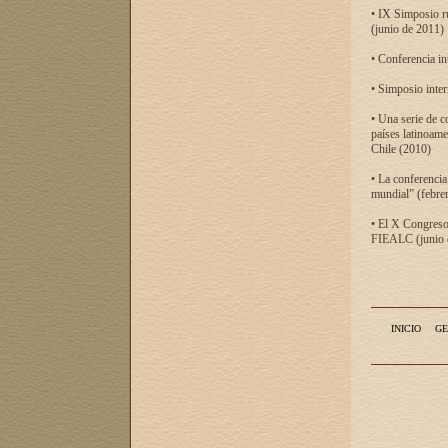
• IX Simposio r
(junio de 2011)
• Conferencia in
• Simposio inter
• Una serie de c
países latinoam
Chile (2010)
• La conferencia
mundial” (febre
• El X Congreso 
FIEALC (junio d
INICIO
GE