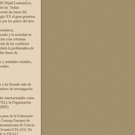
VIII Mijaíl Lomonósov,
de las ¨Indias
sentó las bases del
iglo XX el gran genetista
s por los países del área.
conómicos,
Estado y la sociedad en
ción a las reformas
ción de los conflictos
ambién la problemática de
ñar líneas de
 y entidades estatales,
riales.
es y ha firmado más de
entros de investigación
ades internacionales como
PAL), la Organización
 (BID).
a parte de la Federación
el Consejo Europeo de
tinoamericana de Ciencia
y Oceanía (CELAO). De
 de la FIEALC.