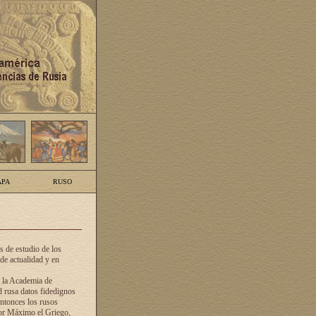
PA
RUSO
 de estudio de los
de actualidad y en
e la Academia de
d rusa datos fidedignos
ntonces los rusos
dor Máximo el Griego,