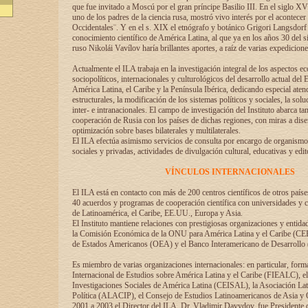
que fue invitado a Moscú por el gran príncipe Basilio III. En el siglo X
uno de los padres de la ciencia rusa, mostró vivo interés por el acontecer 
Occidentales¨. Y en el s. XIX el etnógrafo y botánico Grigori Langsdorf 
conocimiento científico de América Latina, al que ya en los años 30 del s
ruso Nikolái Vavílov haría brillantes aportes, a raíz de varias expedicione
Actualmente el ILA trabaja en la investigación integral de los aspectos e
sociopolíticos, internacionales y culturológicos del desarrollo actual del 
América Latina, el Caribe y la Península Ibérica, dedicando especial aten
estructurales, la modificación de los sistemas políticos y sociales, la solu
inter- e intranacionales. El campo de investigación del Instituto abarca t
cooperación de Rusia con los países de dichas regiones, con miras a dise
optimización sobre bases bilaterales y multilaterales.
El ILA efectúa asimismo servicios de consulta por encargo de organismos
sociales y privadas, actividades de divulgación cultural, educativas y edito
VÍNCULOS INTERNACIONALES
El ILA está en contacto con más de 200 centros científicos de otros país
40 acuerdos y programas de cooperación científica con universidades y c
de Latinoamérica, el Caribe, EE.UU., Europa y Asia.
El Instituto mantiene relaciones con prestigiosas organizaciones y entid
la Comisión Económica de la ONU para América Latina y el Caribe (CE
de Estados Americanos (OEA) y el Banco Interamericano de Desarrollo
Es miembro de varias organizaciones internacionales: en particular, form
Internacional de Estudios sobre América Latina y el Caribe (FIEALC), 
Investigaciones Sociales de América Latina (CEISAL), la Asociación La
Política (ALACIP), el Consejo de Estudios Latinoamericanos de Asia 
2001 a 2003 el Director del ILA, Dr. Vladimir Davydov, fue Presidente