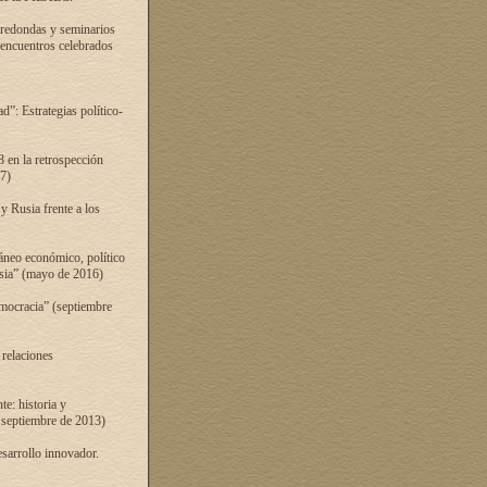
 redondas y seminarios
s encuentros celebrados
”: Estrategias político-
 en la retrospección
7)
 Rusia frente a los
áneo económico, político
Rusia” (mayo de 2016)
mocracia” (septiembre
 relaciones
e: historia y
 septiembre de 2013)
sarrollo innovador.