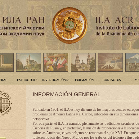
ERAL
ESTRUCTURA
INVESTIGACIÓNES
FORMACIÓN
CONTACTOS
MA
INFORMACIÓN GENERAL
Fundado en 1961, el ILA es hoy día uno de los mayores centros europeos
problemas de América Latina y el Caribe, enfocados en sus dimensiones 
perspectiva.
Por otra parte, el ILA ha asumido plenamente las tradiciones seculares d
Ciencias de Rusia y, en particular, la misión de proporcionar a la socieda
sobre las Américas, cuyos orígenes se remontan al siglo XVI. En aquel e
tuvieron noticia del Nuevo Mundo por los trabajos del teólogo e ilustra