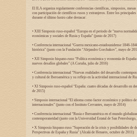
El ILA organiza regularmente conferencias científicas, simposios, mesas
con participación de científicos rusos y extranjeros. Entre los principale
durante el último lustro cabe destacar:
• XIII Simposio ruso-español “Europa en el periodo de “nueva normalidad
económicas y sociales de Rusia y España” (junio de 2017)
• Conferencia internacional “Guerra mexicano-estadounidense 1846-1848
histórica” (junto con la Fundación “Alejandro Gorchakov”, mayo de 201
• XII Simposio hispano-ruso “Política económica y economía de España y
nuevos desafíos globales” (A Coruña, julio de 2016)
• Conferencia internacional “Nuevas realidades del desarrollo contempor
y cultural de Iberoamérica y su reflejo en la actividad internacional de 
• XI Simposio ruso-español “España: cuatro décadas de desarrollo en de
de 2015)
• Simposio internacional “El idioma como factor económico y político de
internacionales” (junto con el Instituto Cervantes, mayo de 2014)
• Conferencia internacional “Rusia e Iberoamérica en el mundo globalizant
contemporaneidad (junto con la Universidad Estatal de San Petersburgo,
• X Simposio hispano-ruso “Superación de la crisis y posibilidades de de
Perspectivas de España y Rusia” (Alcalá de Henares, octubre de 2011)