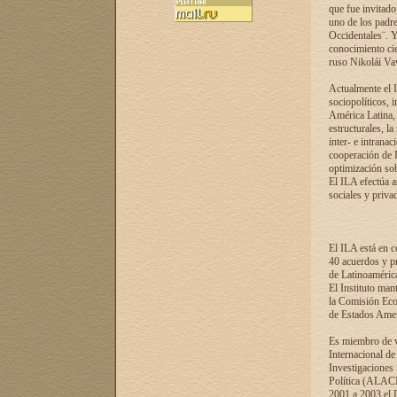
que fue invitado
uno de los padre
Occidentales¨. Y
conocimiento cie
ruso Nikolái Vaví
Actualmente el I
sociopolíticos, 
América Latina, 
estructurales, la
inter- e intrana
cooperación de R
optimización sobr
El ILA efectúa a
sociales y privad
El ILA está en c
40 acuerdos y pr
de Latinoaméric
El Instituto man
la Comisión Eco
de Estados Amer
Es miembro de va
Internacional d
Investigaciones
Política (ALACI
2001 a 2003 el 