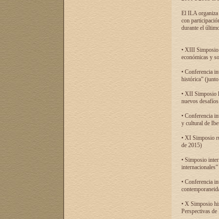
El ILA organiza 
con participació
durante el último
• XIII Simposio 
económicas y so
• Conferencia i
histórica” (jun
• XII Simposio 
nuevos desafíos
• Conferencia in
y cultural de Ib
• XI Simposio r
de 2015)
• Simposio inter
internacionales”
• Conferencia in
contemporaneida
• X Simposio his
Perspectivas de