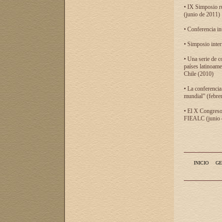
• IX Simposio r
(junio de 2011)
• Conferencia in
• Simposio inter
• Una serie de c
países latinoam
Chile (2010)
• La conferencia
mundial” (febre
• El X Congreso 
FIEALC (junio d
INICIO
GE