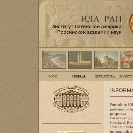
INICIO
GENERAL
ESTRUCTURA
INVESTI
INFORM
Fundado en 1961
problemas de Am
perspectiva.
Por otra parte, 
Ciencias de Rusi
sobre las Améric
tuvieron noticia