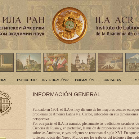
ERAL
ESTRUCTURA
INVESTIGACIÓNES
FORMACIÓN
CONTACTOS
MA
INFORMACIÓN GENERAL
Fundado en 1961, el ILA es hoy día uno de los mayores centros europeos
problemas de América Latina y el Caribe, enfocados en sus dimensiones 
perspectiva.
Por otra parte, el ILA ha asumido plenamente las tradiciones seculares d
Ciencias de Rusia y, en particular, la misión de proporcionar a la socieda
sobre las Américas, cuyos orígenes se remontan al siglo XVI. En aquel e
tuvieron noticia del Nuevo Mundo por los trabajos del teólogo e ilustra