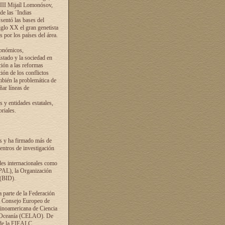
VIII Mijaíl Lomonósov,
de las ¨Indias
sentó las bases del
iglo XX el gran genetista
s por los países del área.
conómicos,
Estado y la sociedad en
ción a las reformas
ción de los conflictos
ambién la problemática de
ñar líneas de
 y entidades estatales,
riales.
es y ha firmado más de
entros de investigación
ades internacionales como
PAL), la Organización
 (BID).
a parte de la Federación
el Consejo Europeo de
tinoamericana de Ciencia
y Oceanía (CELAO). De
 de la FIEALC.