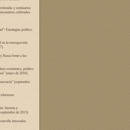
 redondas y seminarios
s encuentros celebrados
”: Estrategias político-
 en la retrospección
7)
 Rusia frente a los
áneo económico, político
Rusia” (mayo de 2016)
mocracia” (septiembre
 relaciones
e: historia y
 septiembre de 2013)
sarrollo innovador.