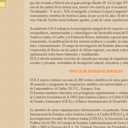
que fue invitado a Moscú por el gran príncipe Basilio III. En el siglo X
uno de los padres de la ciencia rusa, mostró vivo interés por el acontecer 
Occidentales¨. Y en el s. XIX el etnógrafo y botánico Grigori Langsdorf 
conocimiento científico de América Latina, al que ya en los años 30 del s
ruso Nikolái Vavílov haría brillantes aportes, a raíz de varias expedicione
Actualmente el ILA trabaja en la investigación integral de los aspectos e
sociopolíticos, internacionales y culturológicos del desarrollo actual del 
América Latina, el Caribe y la Península Ibérica, dedicando especial aten
estructurales, la modificación de los sistemas políticos y sociales, la solu
inter- e intranacionales. El campo de investigación del Instituto abarca t
cooperación de Rusia con los países de dichas regiones, con miras a dise
optimización sobre bases bilaterales y multilaterales.
El ILA efectúa asimismo servicios de consulta por encargo de organismos
sociales y privadas, actividades de divulgación cultural, educativas y edito
VÍNCULOS INTERNACIONALES
El ILA está en contacto con más de 200 centros científicos de otros país
40 acuerdos y programas de cooperación científica con universidades y c
de Latinoamérica, el Caribe, EE.UU., Europa y Asia.
El Instituto mantiene relaciones con prestigiosas organizaciones y entid
la Comisión Económica de la ONU para América Latina y el Caribe (CE
de Estados Americanos (OEA) y el Banco Interamericano de Desarrollo
Es miembro de varias organizaciones internacionales: en particular, form
Internacional de Estudios sobre América Latina y el Caribe (FIEALC), 
Investigaciones Sociales de América Latina (CEISAL), la Asociación La
Política (ALACIP), el Consejo de Estudios Latinoamericanos de Asia 
2001 a 2003 el Director del ILA, Dr. Vladimir Davydov, fue Presidente