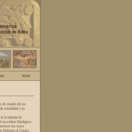
PA
RUSO
 de estudio de los
de actualidad y en
e la Academia de
d rusa datos fidedignos
ntonces los rusos
dor Máximo el Griego,