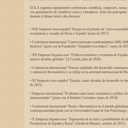
El ILA organiza regularmente conferencias científicas, simposios, mesas
con participación de científicos rusos y extranjeros. Entre los principale
durante el último lustro cabe destacar:
• XIII Simposio ruso-español “Europa en el periodo de “nueva normalidad
económicas y sociales de Rusia y España” (junio de 2017)
• Conferencia internacional “Guerra mexicano-estadounidense 1846-1848
histórica” (junto con la Fundación “Alejandro Gorchakov”, mayo de 201
• XII Simposio hispano-ruso “Política económica y economía de España y
nuevos desafíos globales” (A Coruña, julio de 2016)
• Conferencia internacional “Nuevas realidades del desarrollo contempor
y cultural de Iberoamérica y su reflejo en la actividad internacional de 
• XI Simposio ruso-español “España: cuatro décadas de desarrollo en de
de 2015)
• Simposio internacional “El idioma como factor económico y político de
internacionales” (junto con el Instituto Cervantes, mayo de 2014)
• Conferencia internacional “Rusia e Iberoamérica en el mundo globalizant
contemporaneidad (junto con la Universidad Estatal de San Petersburgo,
• X Simposio hispano-ruso “Superación de la crisis y posibilidades de de
Perspectivas de España y Rusia” (Alcalá de Henares, octubre de 2011)