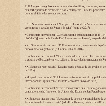
El ILA organiza regularmente conferencias científicas, simposios, mesas
con participación de científicos rusos y extranjeros. Entre los principale
durante el último lustro cabe destacar:
• XIII Simposio ruso-español “Europa en el periodo de “nueva normalidad
económicas y sociales de Rusia y España” (junio de 2017)
• Conferencia internacional “Guerra mexicano-estadounidense 1846-1848
histórica” (junto con la Fundación “Alejandro Gorchakov”, mayo de 201
• XII Simposio hispano-ruso “Política económica y economía de España y
nuevos desafíos globales” (A Coruña, julio de 2016)
• Conferencia internacional “Nuevas realidades del desarrollo contempor
y cultural de Iberoamérica y su reflejo en la actividad internacional de 
• XI Simposio ruso-español “España: cuatro décadas de desarrollo en de
de 2015)
• Simposio internacional “El idioma como factor económico y político de
internacionales” (junto con el Instituto Cervantes, mayo de 2014)
• Conferencia internacional “Rusia e Iberoamérica en el mundo globalizant
contemporaneidad (junto con la Universidad Estatal de San Petersburgo,
• X Simposio hispano-ruso “Superación de la crisis y posibilidades de de
Perspectivas de España y Rusia” (Alcalá de Henares, octubre de 2011)