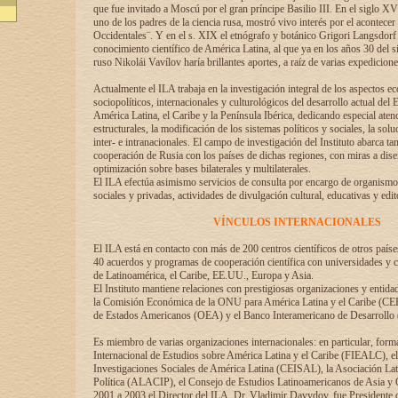
que fue invitado a Moscú por el gran príncipe Basilio III. En el siglo X
uno de los padres de la ciencia rusa, mostró vivo interés por el acontecer 
Occidentales¨. Y en el s. XIX el etnógrafo y botánico Grigori Langsdorf 
conocimiento científico de América Latina, al que ya en los años 30 del s
ruso Nikolái Vavílov haría brillantes aportes, a raíz de varias expedicione
Actualmente el ILA trabaja en la investigación integral de los aspectos e
sociopolíticos, internacionales y culturológicos del desarrollo actual del 
América Latina, el Caribe y la Península Ibérica, dedicando especial aten
estructurales, la modificación de los sistemas políticos y sociales, la solu
inter- e intranacionales. El campo de investigación del Instituto abarca t
cooperación de Rusia con los países de dichas regiones, con miras a dise
optimización sobre bases bilaterales y multilaterales.
El ILA efectúa asimismo servicios de consulta por encargo de organismos
sociales y privadas, actividades de divulgación cultural, educativas y edito
VÍNCULOS INTERNACIONALES
El ILA está en contacto con más de 200 centros científicos de otros país
40 acuerdos y programas de cooperación científica con universidades y c
de Latinoamérica, el Caribe, EE.UU., Europa y Asia.
El Instituto mantiene relaciones con prestigiosas organizaciones y entid
la Comisión Económica de la ONU para América Latina y el Caribe (CE
de Estados Americanos (OEA) y el Banco Interamericano de Desarrollo
Es miembro de varias organizaciones internacionales: en particular, form
Internacional de Estudios sobre América Latina y el Caribe (FIEALC), 
Investigaciones Sociales de América Latina (CEISAL), la Asociación La
Política (ALACIP), el Consejo de Estudios Latinoamericanos de Asia 
2001 a 2003 el Director del ILA, Dr. Vladimir Davydov, fue Presidente