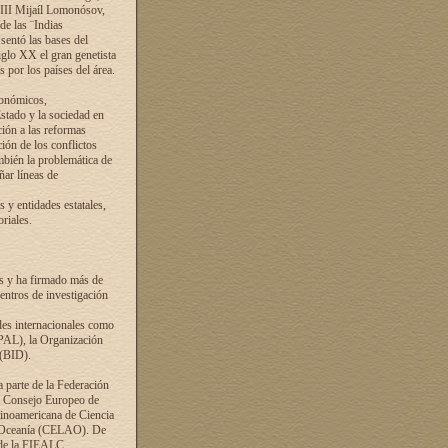
VIII Mijaíl Lomonósov,
de las ¨Indias
sentó las bases del
iglo XX el gran genetista
s por los países del área.
conómicos,
Estado y la sociedad en
ción a las reformas
ción de los conflictos
ambién la problemática de
ñar líneas de
 y entidades estatales,
riales.
es y ha firmado más de
entros de investigación
ades internacionales como
PAL), la Organización
 (BID).
a parte de la Federación
el Consejo Europeo de
tinoamericana de Ciencia
y Oceanía (CELAO). De
 de la FIEALC.