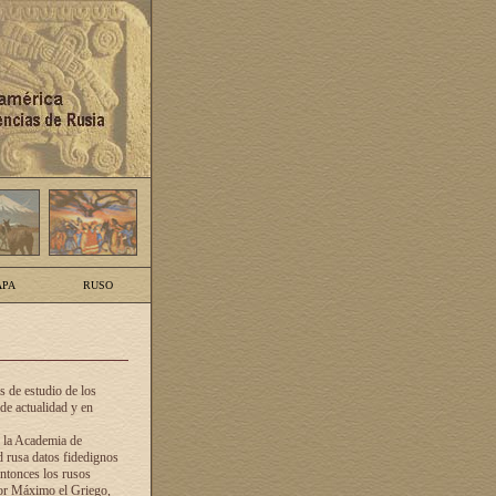
PA
RUSO
 de estudio de los
de actualidad y en
e la Academia de
d rusa datos fidedignos
ntonces los rusos
dor Máximo el Griego,