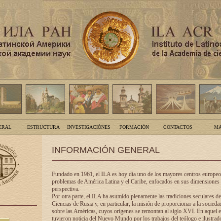
ERAL
ESTRUCTURA
INVESTIGACIÓNES
FORMACIÓN
CONTACTOS
MA
INFORMACIÓN GENERAL
Fundado en 1961, el ILA es hoy día uno de los mayores centros europeos
problemas de América Latina y el Caribe, enfocados en sus dimensiones 
perspectiva.
Por otra parte, el ILA ha asumido plenamente las tradiciones seculares d
Ciencias de Rusia y, en particular, la misión de proporcionar a la socieda
sobre las Américas, cuyos orígenes se remontan al siglo XVI. En aquel e
tuvieron noticia del Nuevo Mundo por los trabajos del teólogo e ilustra