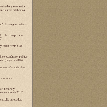
 redondas y seminarios
s encuentros celebrados
”: Estrategias político-
 en la retrospección
7)
 Rusia frente a los
áneo económico, político
Rusia” (mayo de 2016)
mocracia” (septiembre
 relaciones
e: historia y
 septiembre de 2013)
sarrollo innovador.