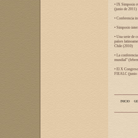
• IX Simposio r
(junio de 2011)
• Conferencia in
• Simposio inter
• Una serie de c
países latinoam
Chile (2010)
• La conferencia
mundial” (febre
• El X Congreso 
FIEALC (junio d
INICIO
GE