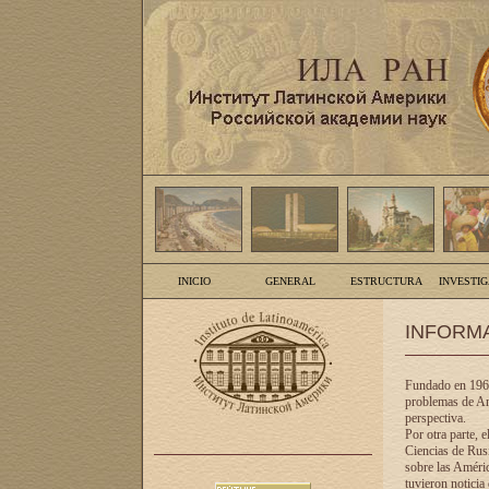
INICIO
GENERAL
ESTRUCTURA
INVESTI
INFORM
Fundado en 1961
problemas de Am
perspectiva.
Por otra parte, 
Ciencias de Rusi
sobre las Améric
tuvieron noticia