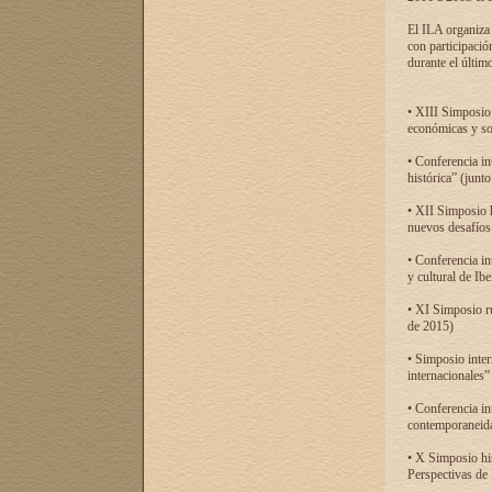
El ILA organiza 
con participació
durante el último
• XIII Simposio 
económicas y so
• Conferencia i
histórica” (jun
• XII Simposio 
nuevos desafíos
• Conferencia in
y cultural de Ib
• XI Simposio r
de 2015)
• Simposio inter
internacionales”
• Conferencia in
contemporaneida
• X Simposio his
Perspectivas de