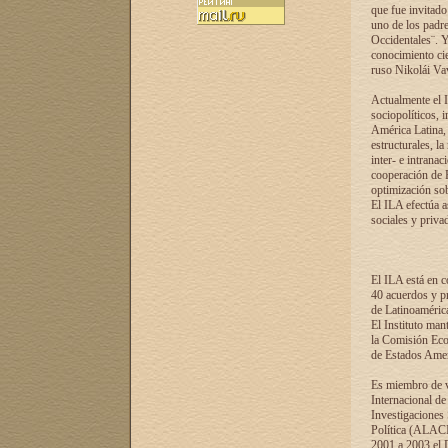
que fue invitado
uno de los padre
Occidentales¨. Y
conocimiento cie
ruso Nikolái Vaví
Actualmente el I
sociopolíticos, 
América Latina, 
estructurales, la
inter- e intrana
cooperación de R
optimización sobr
El ILA efectúa a
sociales y privad
El ILA está en c
40 acuerdos y pr
de Latinoaméric
El Instituto man
la Comisión Eco
de Estados Amer
Es miembro de va
Internacional d
Investigaciones
Política (ALACI
2001 a 2003 el 