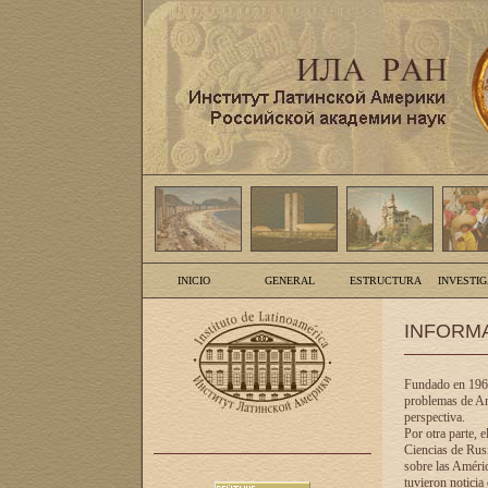
INICIO
GENERAL
ESTRUCTURA
INVESTI
INFORM
Fundado en 1961
problemas de Am
perspectiva.
Por otra parte, 
Ciencias de Rusi
sobre las Améric
tuvieron noticia