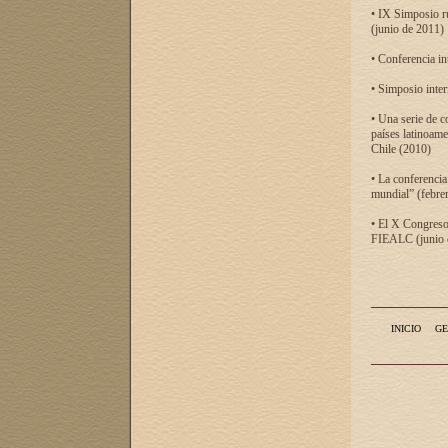
• IX Simposio r
(junio de 2011)
• Conferencia in
• Simposio inter
• Una serie de c
países latinoam
Chile (2010)
• La conferencia
mundial” (febre
• El X Congreso 
FIEALC (junio d
INICIO
GE