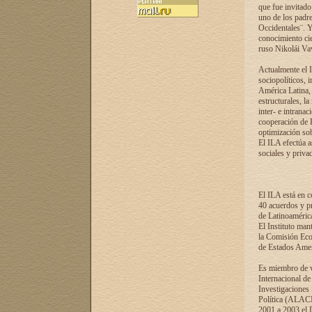
que fue invitado
uno de los padre
Occidentales¨. Y
conocimiento cie
ruso Nikolái Vaví
Actualmente el I
sociopolíticos, 
América Latina, 
estructurales, la
inter- e intrana
cooperación de R
optimización sobr
El ILA efectúa a
sociales y privad
El ILA está en c
40 acuerdos y pr
de Latinoaméric
El Instituto man
la Comisión Eco
de Estados Amer
Es miembro de va
Internacional d
Investigaciones
Política (ALACI
2001 a 2003 el 