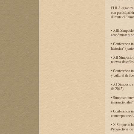
El ILA organiza 
con participació
durante el último
• XIII Simposio 
económicas y so
• Conferencia i
histórica” (jun
• XII Simposio 
nuevos desafíos
• Conferencia in
y cultural de Ib
• XI Simposio r
de 2015)
• Simposio inter
internacionales”
• Conferencia in
contemporaneida
• X Simposio his
Perspectivas de