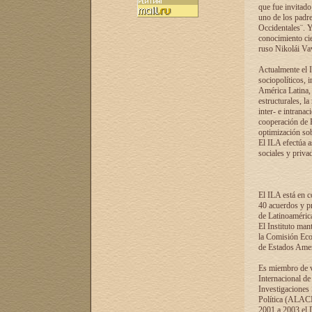
que fue invitado
uno de los padre
Occidentales¨. Y
conocimiento cie
ruso Nikolái Vaví
Actualmente el I
sociopolíticos, 
América Latina, 
estructurales, la
inter- e intrana
cooperación de R
optimización sobr
El ILA efectúa a
sociales y privad
El ILA está en c
40 acuerdos y pr
de Latinoaméric
El Instituto man
la Comisión Eco
de Estados Amer
Es miembro de va
Internacional d
Investigaciones
Política (ALACI
2001 a 2003 el 