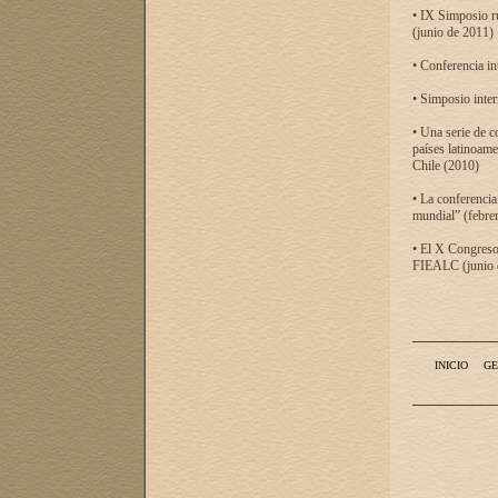
• IX Simposio r
(junio de 2011)
• Conferencia in
• Simposio inter
• Una serie de c
países latinoam
Chile (2010)
• La conferencia
mundial” (febre
• El X Congreso 
FIEALC (junio d
INICIO
GE