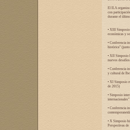
El ILA organiza 
con participació
durante el último
• XIII Simposio 
económicas y so
• Conferencia i
histórica” (jun
• XII Simposio 
nuevos desafíos
• Conferencia in
y cultural de Ib
• XI Simposio r
de 2015)
• Simposio inter
internacionales”
• Conferencia in
contemporaneida
• X Simposio his
Perspectivas de