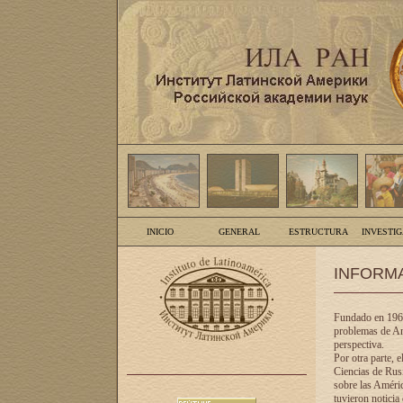
INICIO
GENERAL
ESTRUCTURA
INVESTI
INFORM
Fundado en 1961
problemas de Am
perspectiva.
Por otra parte, 
Ciencias de Rusi
sobre las Améric
tuvieron noticia