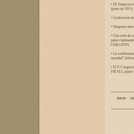
• IX Simposio r
(junio de 2011)
• Conferencia in
• Simposio inter
• Una serie de c
países latinoam
Chile (2010)
• La conferencia
mundial” (febre
• El X Congreso 
FIEALC (junio d
INICIO
GE