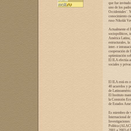
que fue invitado
uno de los padre
Occidentales¨. Y
conocimiento cie
ruso Nikolái Vaví
Actualmente el I
sociopolíticos, 
América Latina, 
estructurales, la
inter- e intrana
cooperación de R
optimización sobr
El ILA efectúa a
sociales y privad
El ILA está en c
40 acuerdos y pr
de Latinoaméric
El Instituto man
la Comisión Eco
de Estados Amer
Es miembro de va
Internacional d
Investigaciones
Política (ALACI
2001 a 2003 el 