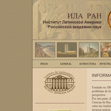
INICIO
GENERAL
ESTRUCTURA
INVESTI
INFORM
Fundado en 1961
problemas de Am
perspectiva.
Por otra parte, 
Ciencias de Rusi
sobre las Améric
tuvieron noticia