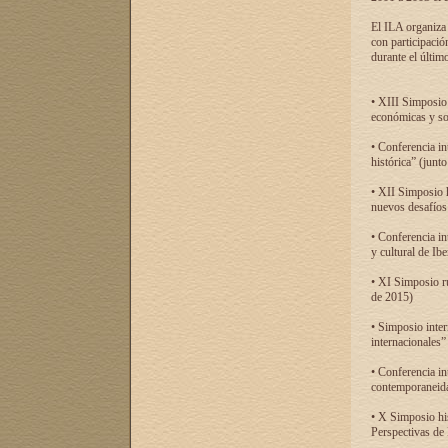
El ILA organiza 
con participació
durante el último
• XIII Simposio 
económicas y so
• Conferencia i
histórica” (jun
• XII Simposio 
nuevos desafíos
• Conferencia in
y cultural de Ib
• XI Simposio r
de 2015)
• Simposio inter
internacionales”
• Conferencia in
contemporaneida
• X Simposio his
Perspectivas de