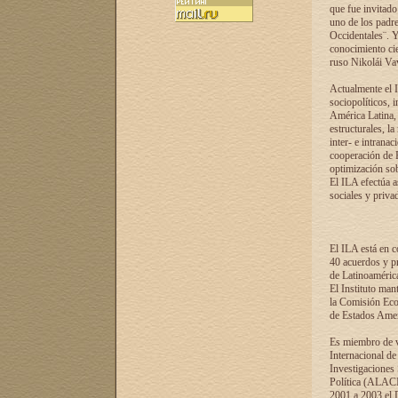
que fue invitado
uno de los padre
Occidentales¨. Y
conocimiento cie
ruso Nikolái Vaví
Actualmente el I
sociopolíticos, 
América Latina, 
estructurales, la
inter- e intrana
cooperación de R
optimización sobr
El ILA efectúa a
sociales y privad
El ILA está en c
40 acuerdos y pr
de Latinoaméric
El Instituto man
la Comisión Eco
de Estados Amer
Es miembro de va
Internacional d
Investigaciones
Política (ALACI
2001 a 2003 el 