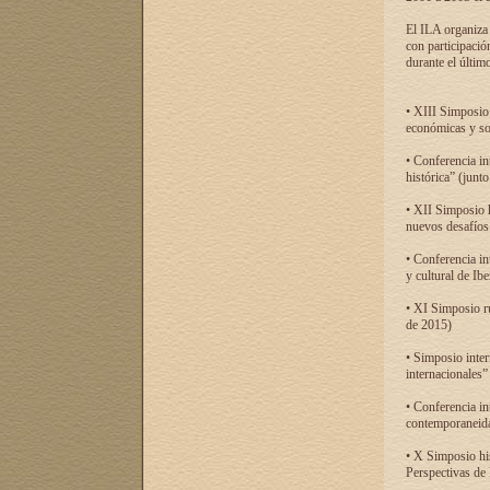
El ILA organiza 
con participació
durante el último
• XIII Simposio 
económicas y so
• Conferencia i
histórica” (jun
• XII Simposio 
nuevos desafíos
• Conferencia in
y cultural de Ib
• XI Simposio r
de 2015)
• Simposio inter
internacionales”
• Conferencia in
contemporaneida
• X Simposio his
Perspectivas de