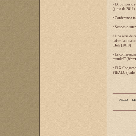
• IX Simposio r
(junio de 2011)
• Conferencia in
• Simposio inter
• Una serie de c
países latinoam
Chile (2010)
• La conferencia
mundial” (febre
• El X Congreso 
FIEALC (junio d
INICIO
GE