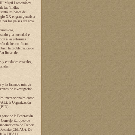
VIII Mijaíl Lomonósov,
de las ¨Indias
sentó las bases del
iglo XX el gran genetista
s por los países del área.
conómicos,
Estado y la sociedad en
ción a las reformas
ción de los conflictos
ambién la problemática de
ñar líneas de
 y entidades estatales,
riales.
es y ha firmado más de
entros de investigación
ades internacionales como
PAL), la Organización
 (BID).
a parte de la Federación
el Consejo Europeo de
tinoamericana de Ciencia
y Oceanía (CELAO). De
 de la FIEALC.