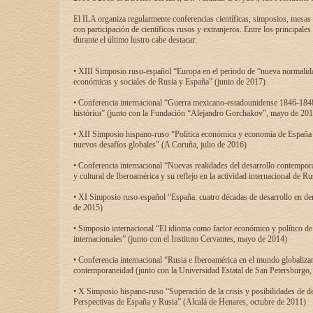
El ILA organiza regularmente conferencias científicas, simposios, mesas
con participación de científicos rusos y extranjeros. Entre los principale
durante el último lustro cabe destacar:
• XIII Simposio ruso-español “Europa en el periodo de “nueva normalidad
económicas y sociales de Rusia y España” (junio de 2017)
• Conferencia internacional “Guerra mexicano-estadounidense 1846-1848
histórica” (junto con la Fundación “Alejandro Gorchakov”, mayo de 201
• XII Simposio hispano-ruso “Política económica y economía de España y
nuevos desafíos globales” (A Coruña, julio de 2016)
• Conferencia internacional “Nuevas realidades del desarrollo contempor
y cultural de Iberoamérica y su reflejo en la actividad internacional de 
• XI Simposio ruso-español “España: cuatro décadas de desarrollo en de
de 2015)
• Simposio internacional “El idioma como factor económico y político de
internacionales” (junto con el Instituto Cervantes, mayo de 2014)
• Conferencia internacional “Rusia e Iberoamérica en el mundo globalizant
contemporaneidad (junto con la Universidad Estatal de San Petersburgo,
• X Simposio hispano-ruso “Superación de la crisis y posibilidades de de
Perspectivas de España y Rusia” (Alcalá de Henares, octubre de 2011)