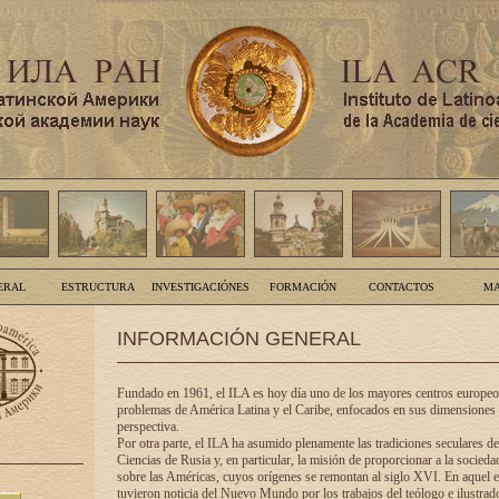
ERAL
ESTRUCTURA
INVESTIGACIÓNES
FORMACIÓN
CONTACTOS
MA
INFORMACIÓN GENERAL
Fundado en 1961, el ILA es hoy día uno de los mayores centros europeos
problemas de América Latina y el Caribe, enfocados en sus dimensiones 
perspectiva.
Por otra parte, el ILA ha asumido plenamente las tradiciones seculares d
Ciencias de Rusia y, en particular, la misión de proporcionar a la socieda
sobre las Américas, cuyos orígenes se remontan al siglo XVI. En aquel e
tuvieron noticia del Nuevo Mundo por los trabajos del teólogo e ilustra