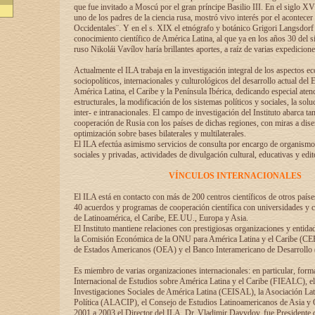
que fue invitado a Moscú por el gran príncipe Basilio III. En el siglo X
uno de los padres de la ciencia rusa, mostró vivo interés por el acontecer 
Occidentales¨. Y en el s. XIX el etnógrafo y botánico Grigori Langsdorf 
conocimiento científico de América Latina, al que ya en los años 30 del s
ruso Nikolái Vavílov haría brillantes aportes, a raíz de varias expedicione
Actualmente el ILA trabaja en la investigación integral de los aspectos e
sociopolíticos, internacionales y culturológicos del desarrollo actual del 
América Latina, el Caribe y la Península Ibérica, dedicando especial aten
estructurales, la modificación de los sistemas políticos y sociales, la solu
inter- e intranacionales. El campo de investigación del Instituto abarca t
cooperación de Rusia con los países de dichas regiones, con miras a dise
optimización sobre bases bilaterales y multilaterales.
El ILA efectúa asimismo servicios de consulta por encargo de organismos
sociales y privadas, actividades de divulgación cultural, educativas y edito
VÍNCULOS INTERNACIONALES
El ILA está en contacto con más de 200 centros científicos de otros país
40 acuerdos y programas de cooperación científica con universidades y c
de Latinoamérica, el Caribe, EE.UU., Europa y Asia.
El Instituto mantiene relaciones con prestigiosas organizaciones y entid
la Comisión Económica de la ONU para América Latina y el Caribe (CE
de Estados Americanos (OEA) y el Banco Interamericano de Desarrollo
Es miembro de varias organizaciones internacionales: en particular, form
Internacional de Estudios sobre América Latina y el Caribe (FIEALC), 
Investigaciones Sociales de América Latina (CEISAL), la Asociación La
Política (ALACIP), el Consejo de Estudios Latinoamericanos de Asia 
2001 a 2003 el Director del ILA, Dr. Vladimir Davydov, fue Presidente