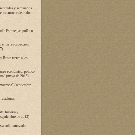
 redondas y seminarios
s encuentros celebrados
”: Estrategias político-
 en la retrospección
7)
 Rusia frente a los
áneo económico, político
Rusia” (mayo de 2016)
mocracia” (septiembre
 relaciones
e: historia y
 septiembre de 2013)
sarrollo innovador.