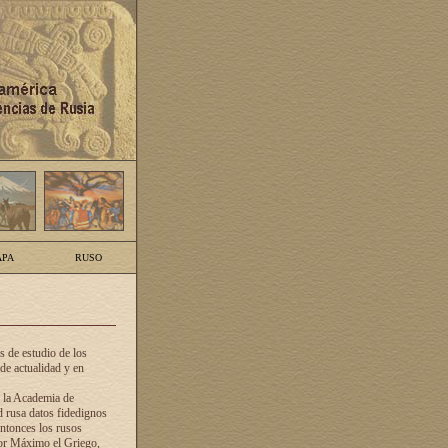
PA
RUSO
 de estudio de los
de actualidad y en
e la Academia de
d rusa datos fidedignos
ntonces los rusos
dor Máximo el Griego,