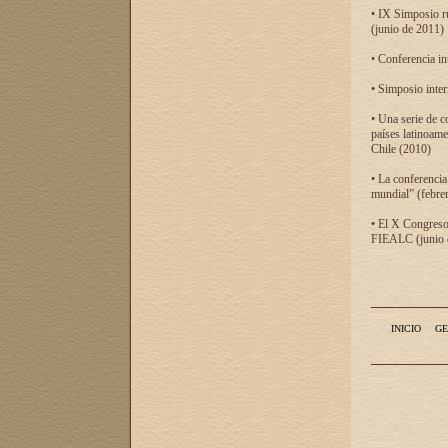
• IX Simposio r
(junio de 2011)
• Conferencia in
• Simposio inter
• Una serie de c
países latinoam
Chile (2010)
• La conferencia
mundial” (febre
• El X Congreso 
FIEALC (junio d
INICIO
GE