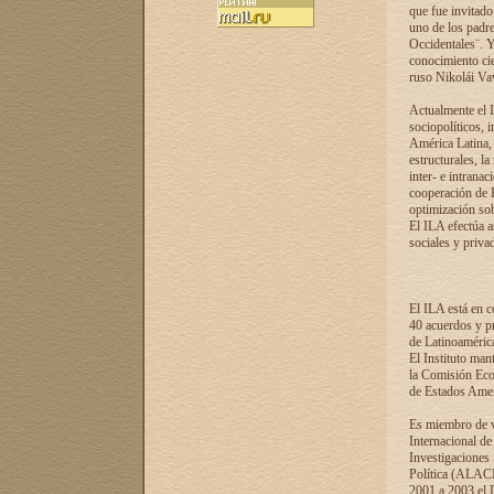
que fue invitado
uno de los padre
Occidentales¨. Y
conocimiento cie
ruso Nikolái Vaví
Actualmente el I
sociopolíticos, 
América Latina, 
estructurales, la
inter- e intrana
cooperación de R
optimización sobr
El ILA efectúa a
sociales y privad
El ILA está en c
40 acuerdos y pr
de Latinoaméric
El Instituto man
la Comisión Eco
de Estados Amer
Es miembro de va
Internacional d
Investigaciones
Política (ALACI
2001 a 2003 el 