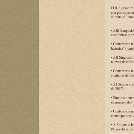
El ILA organiza 
con participació
durante el último
• XIII Simposio 
económicas y so
• Conferencia i
histórica” (jun
• XII Simposio 
nuevos desafíos
• Conferencia in
y cultural de Ib
• XI Simposio r
de 2015)
• Simposio inter
internacionales”
• Conferencia in
contemporaneida
• X Simposio his
Perspectivas de