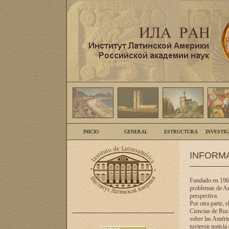
INICIO
GENERAL
ESTRUCTURA
INVESTI
INFORM
Fundado en 1961
problemas de Am
perspectiva.
Por otra parte, 
Ciencias de Rusi
sobre las Améric
tuvieron noticia