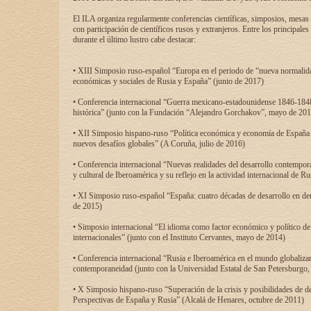
El ILA organiza regularmente conferencias científicas, simposios, mesas
con participación de científicos rusos y extranjeros. Entre los principale
durante el último lustro cabe destacar:
• XIII Simposio ruso-español “Europa en el periodo de “nueva normalidad
económicas y sociales de Rusia y España” (junio de 2017)
• Conferencia internacional “Guerra mexicano-estadounidense 1846-1848
histórica” (junto con la Fundación “Alejandro Gorchakov”, mayo de 201
• XII Simposio hispano-ruso “Política económica y economía de España y
nuevos desafíos globales” (A Coruña, julio de 2016)
• Conferencia internacional “Nuevas realidades del desarrollo contempor
y cultural de Iberoamérica y su reflejo en la actividad internacional de 
• XI Simposio ruso-español “España: cuatro décadas de desarrollo en de
de 2015)
• Simposio internacional “El idioma como factor económico y político de
internacionales” (junto con el Instituto Cervantes, mayo de 2014)
• Conferencia internacional “Rusia e Iberoamérica en el mundo globalizant
contemporaneidad (junto con la Universidad Estatal de San Petersburgo,
• X Simposio hispano-ruso “Superación de la crisis y posibilidades de de
Perspectivas de España y Rusia” (Alcalá de Henares, octubre de 2011)