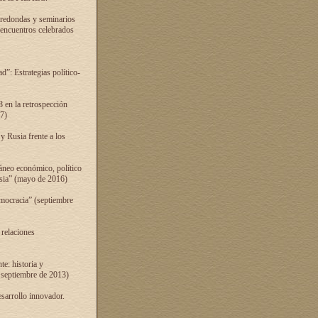
 redondas y seminarios
s encuentros celebrados
”: Estrategias político-
 en la retrospección
7)
 Rusia frente a los
áneo económico, político
Rusia” (mayo de 2016)
mocracia” (septiembre
 relaciones
e: historia y
 septiembre de 2013)
sarrollo innovador.