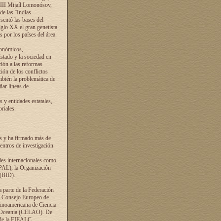
VIII Mijaíl Lomonósov,
de las ¨Indias
sentó las bases del
iglo XX el gran genetista
s por los países del área.
conómicos,
Estado y la sociedad en
ción a las reformas
ción de los conflictos
ambién la problemática de
ñar líneas de
 y entidades estatales,
riales.
es y ha firmado más de
entros de investigación
ades internacionales como
PAL), la Organización
 (BID).
a parte de la Federación
el Consejo Europeo de
tinoamericana de Ciencia
y Oceanía (CELAO). De
 de la FIEALC.