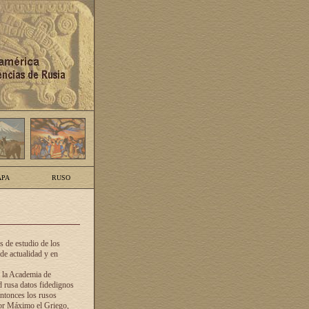
PA
RUSO
 de estudio de los
de actualidad y en
e la Academia de
d rusa datos fidedignos
ntonces los rusos
dor Máximo el Griego,