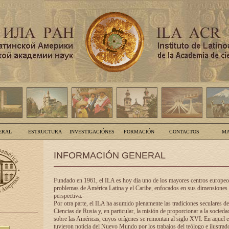
ERAL
ESTRUCTURA
INVESTIGACIÓNES
FORMACIÓN
CONTACTOS
MA
INFORMACIÓN GENERAL
Fundado en 1961, el ILA es hoy día uno de los mayores centros europeos
problemas de América Latina y el Caribe, enfocados en sus dimensiones 
perspectiva.
Por otra parte, el ILA ha asumido plenamente las tradiciones seculares d
Ciencias de Rusia y, en particular, la misión de proporcionar a la socieda
sobre las Américas, cuyos orígenes se remontan al siglo XVI. En aquel e
tuvieron noticia del Nuevo Mundo por los trabajos del teólogo e ilustra