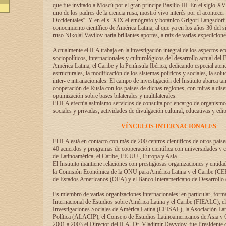
que fue invitado a Moscú por el gran príncipe Basilio III. En el siglo X
uno de los padres de la ciencia rusa, mostró vivo interés por el acontecer 
Occidentales¨. Y en el s. XIX el etnógrafo y botánico Grigori Langsdorf 
conocimiento científico de América Latina, al que ya en los años 30 del s
ruso Nikolái Vavílov haría brillantes aportes, a raíz de varias expedicione
Actualmente el ILA trabaja en la investigación integral de los aspectos e
sociopolíticos, internacionales y culturológicos del desarrollo actual del 
América Latina, el Caribe y la Península Ibérica, dedicando especial aten
estructurales, la modificación de los sistemas políticos y sociales, la solu
inter- e intranacionales. El campo de investigación del Instituto abarca t
cooperación de Rusia con los países de dichas regiones, con miras a dise
optimización sobre bases bilaterales y multilaterales.
El ILA efectúa asimismo servicios de consulta por encargo de organismos
sociales y privadas, actividades de divulgación cultural, educativas y edito
VÍNCULOS INTERNACIONALES
El ILA está en contacto con más de 200 centros científicos de otros país
40 acuerdos y programas de cooperación científica con universidades y c
de Latinoamérica, el Caribe, EE.UU., Europa y Asia.
El Instituto mantiene relaciones con prestigiosas organizaciones y entid
la Comisión Económica de la ONU para América Latina y el Caribe (CE
de Estados Americanos (OEA) y el Banco Interamericano de Desarrollo
Es miembro de varias organizaciones internacionales: en particular, form
Internacional de Estudios sobre América Latina y el Caribe (FIEALC), 
Investigaciones Sociales de América Latina (CEISAL), la Asociación La
Política (ALACIP), el Consejo de Estudios Latinoamericanos de Asia 
2001 a 2003 el Director del ILA, Dr. Vladimir Davydov, fue Presidente