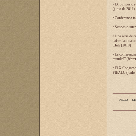
• IX Simposio r
(junio de 2011)
• Conferencia in
• Simposio inter
• Una serie de c
países latinoam
Chile (2010)
• La conferencia
mundial” (febre
• El X Congreso 
FIEALC (junio d
INICIO
GE