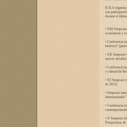
El ILA organiza 
con participació
durante el último
• XIII Simposio 
económicas y so
• Conferencia i
histórica” (jun
• XII Simposio 
nuevos desafíos
• Conferencia in
y cultural de Ib
• XI Simposio r
de 2015)
• Simposio inter
internacionales”
• Conferencia in
contemporaneida
• X Simposio his
Perspectivas de