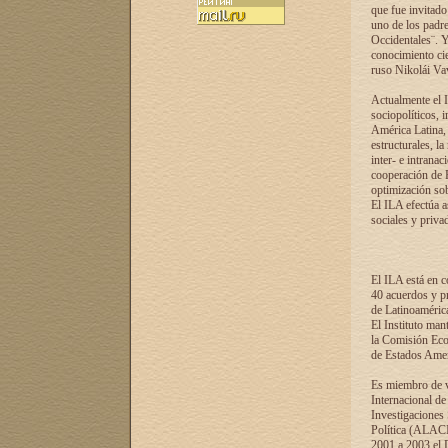
que fue invitado
uno de los padre
Occidentales¨. Y
conocimiento cie
ruso Nikolái Vaví
Actualmente el I
sociopolíticos, 
América Latina, 
estructurales, la
inter- e intrana
cooperación de R
optimización sobr
El ILA efectúa a
sociales y privad
El ILA está en c
40 acuerdos y pr
de Latinoaméric
El Instituto man
la Comisión Eco
de Estados Amer
Es miembro de va
Internacional d
Investigaciones
Política (ALACI
2001 a 2003 el 