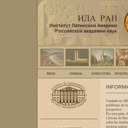
INICIO
GENERAL
ESTRUCTURA
INVESTI
INFORM
Fundado en 1961
problemas de Am
perspectiva.
Por otra parte, 
Ciencias de Rusi
sobre las Améric
tuvieron noticia