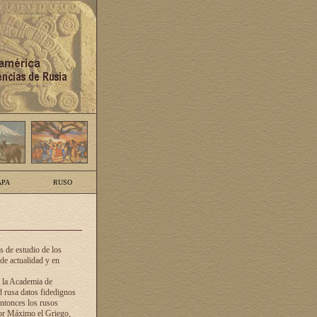
PA
RUSO
 de estudio de los
de actualidad y en
e la Academia de
d rusa datos fidedignos
ntonces los rusos
dor Máximo el Griego,