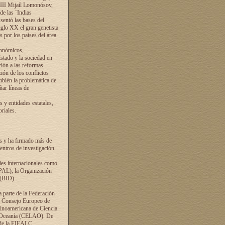
VIII Mijaíl Lomonósov,
de las ¨Indias
sentó las bases del
iglo XX el gran genetista
s por los países del área.
conómicos,
Estado y la sociedad en
ción a las reformas
ción de los conflictos
ambién la problemática de
ñar líneas de
 y entidades estatales,
riales.
es y ha firmado más de
entros de investigación
ades internacionales como
PAL), la Organización
 (BID).
a parte de la Federación
el Consejo Europeo de
tinoamericana de Ciencia
y Oceanía (CELAO). De
 de la FIEALC.