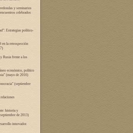
 redondas y seminarios
s encuentros celebrados
”: Estrategias político-
 en la retrospección
7)
 Rusia frente a los
áneo económico, político
Rusia” (mayo de 2016)
mocracia” (septiembre
 relaciones
e: historia y
 septiembre de 2013)
sarrollo innovador.