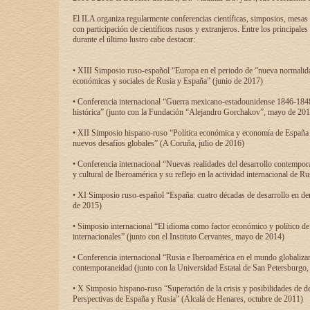
El ILA organiza regularmente conferencias científicas, simposios, mesas
con participación de científicos rusos y extranjeros. Entre los principale
durante el último lustro cabe destacar:
• XIII Simposio ruso-español “Europa en el periodo de “nueva normalidad
económicas y sociales de Rusia y España” (junio de 2017)
• Conferencia internacional “Guerra mexicano-estadounidense 1846-1848
histórica” (junto con la Fundación “Alejandro Gorchakov”, mayo de 201
• XII Simposio hispano-ruso “Política económica y economía de España y
nuevos desafíos globales” (A Coruña, julio de 2016)
• Conferencia internacional “Nuevas realidades del desarrollo contempor
y cultural de Iberoamérica y su reflejo en la actividad internacional de 
• XI Simposio ruso-español “España: cuatro décadas de desarrollo en de
de 2015)
• Simposio internacional “El idioma como factor económico y político de
internacionales” (junto con el Instituto Cervantes, mayo de 2014)
• Conferencia internacional “Rusia e Iberoamérica en el mundo globalizant
contemporaneidad (junto con la Universidad Estatal de San Petersburgo,
• X Simposio hispano-ruso “Superación de la crisis y posibilidades de de
Perspectivas de España y Rusia” (Alcalá de Henares, octubre de 2011)