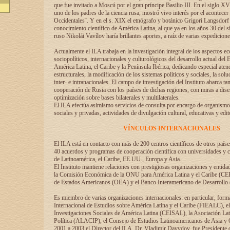
que fue invitado a Moscú por el gran príncipe Basilio III. En el siglo X
uno de los padres de la ciencia rusa, mostró vivo interés por el acontecer 
Occidentales¨. Y en el s. XIX el etnógrafo y botánico Grigori Langsdorf 
conocimiento científico de América Latina, al que ya en los años 30 del s
ruso Nikolái Vavílov haría brillantes aportes, a raíz de varias expedicione
Actualmente el ILA trabaja en la investigación integral de los aspectos e
sociopolíticos, internacionales y culturológicos del desarrollo actual del 
América Latina, el Caribe y la Península Ibérica, dedicando especial aten
estructurales, la modificación de los sistemas políticos y sociales, la solu
inter- e intranacionales. El campo de investigación del Instituto abarca t
cooperación de Rusia con los países de dichas regiones, con miras a dise
optimización sobre bases bilaterales y multilaterales.
El ILA efectúa asimismo servicios de consulta por encargo de organismos
sociales y privadas, actividades de divulgación cultural, educativas y edito
VÍNCULOS INTERNACIONALES
El ILA está en contacto con más de 200 centros científicos de otros país
40 acuerdos y programas de cooperación científica con universidades y c
de Latinoamérica, el Caribe, EE.UU., Europa y Asia.
El Instituto mantiene relaciones con prestigiosas organizaciones y entid
la Comisión Económica de la ONU para América Latina y el Caribe (CE
de Estados Americanos (OEA) y el Banco Interamericano de Desarrollo
Es miembro de varias organizaciones internacionales: en particular, form
Internacional de Estudios sobre América Latina y el Caribe (FIEALC), 
Investigaciones Sociales de América Latina (CEISAL), la Asociación La
Política (ALACIP), el Consejo de Estudios Latinoamericanos de Asia 
2001 a 2003 el Director del ILA, Dr. Vladimir Davydov, fue Presidente