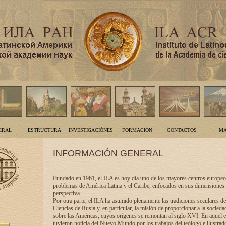
ERAL
ESTRUCTURA
INVESTIGACIÓNES
FORMACIÓN
CONTACTOS
MA
INFORMACIÓN GENERAL
Fundado en 1961, el ILA es hoy día uno de los mayores centros europeos
problemas de América Latina y el Caribe, enfocados en sus dimensiones 
perspectiva.
Por otra parte, el ILA ha asumido plenamente las tradiciones seculares d
Ciencias de Rusia y, en particular, la misión de proporcionar a la socieda
sobre las Américas, cuyos orígenes se remontan al siglo XVI. En aquel e
tuvieron noticia del Nuevo Mundo por los trabajos del teólogo e ilustra