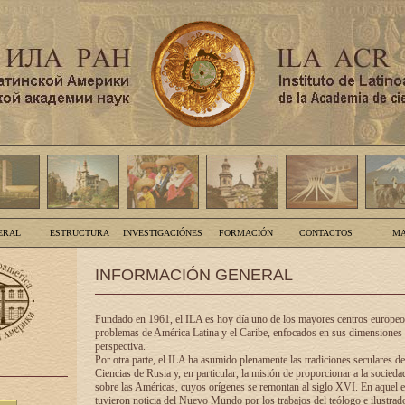
ERAL
ESTRUCTURA
INVESTIGACIÓNES
FORMACIÓN
CONTACTOS
MA
INFORMACIÓN GENERAL
Fundado en 1961, el ILA es hoy día uno de los mayores centros europeos
problemas de América Latina y el Caribe, enfocados en sus dimensiones 
perspectiva.
Por otra parte, el ILA ha asumido plenamente las tradiciones seculares d
Ciencias de Rusia y, en particular, la misión de proporcionar a la socieda
sobre las Américas, cuyos orígenes se remontan al siglo XVI. En aquel e
tuvieron noticia del Nuevo Mundo por los trabajos del teólogo e ilustra