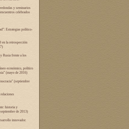
 redondas y seminarios
s encuentros celebrados
”: Estrategias político-
 en la retrospección
7)
 Rusia frente a los
áneo económico, político
Rusia” (mayo de 2016)
mocracia” (septiembre
 relaciones
e: historia y
 septiembre de 2013)
sarrollo innovador.