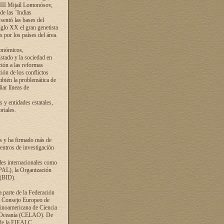
VIII Mijaíl Lomonósov,
de las ¨Indias
sentó las bases del
iglo XX el gran genetista
s por los países del área.
conómicos,
Estado y la sociedad en
ción a las reformas
ción de los conflictos
ambién la problemática de
ñar líneas de
 y entidades estatales,
riales.
es y ha firmado más de
entros de investigación
ades internacionales como
PAL), la Organización
 (BID).
a parte de la Federación
el Consejo Europeo de
tinoamericana de Ciencia
y Oceanía (CELAO). De
 de la FIEALC.