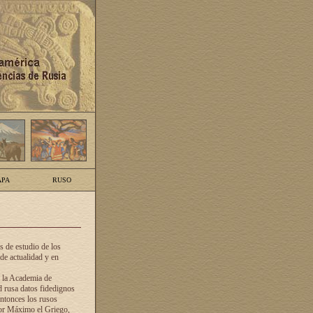
PA
RUSO
 de estudio de los
de actualidad y en
e la Academia de
d rusa datos fidedignos
ntonces los rusos
dor Máximo el Griego,