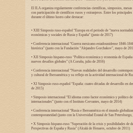
El ILA organiza regularmente conferencias científicas, simposios, mesas
con participación de científicos rusos y extranjeros. Entre los principale
durante el último lustro cabe destacar:
• XIII Simposio ruso-español “Europa en el periodo de “nueva normalidad
económicas y sociales de Rusia y España” (junio de 2017)
• Conferencia internacional “Guerra mexicano-estadounidense 1846-1848
histórica” (junto con la Fundación “Alejandro Gorchakov”, mayo de 201
• XII Simposio hispano-ruso “Política económica y economía de España y
nuevos desafíos globales” (A Coruña, julio de 2016)
• Conferencia internacional “Nuevas realidades del desarrollo contempor
y cultural de Iberoamérica y su reflejo en la actividad internacional de 
• XI Simposio ruso-español “España: cuatro décadas de desarrollo en de
de 2015)
• Simposio internacional “El idioma como factor económico y político de
internacionales” (junto con el Instituto Cervantes, mayo de 2014)
• Conferencia internacional “Rusia e Iberoamérica en el mundo globalizant
contemporaneidad (junto con la Universidad Estatal de San Petersburgo,
• X Simposio hispano-ruso “Superación de la crisis y posibilidades de de
Perspectivas de España y Rusia” (Alcalá de Henares, octubre de 2011)