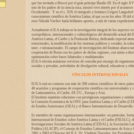
que fue invitado a Moscú por el gran príncipe Basilio III. En el siglo X
uno de los padres de la ciencia rusa, mostró vivo interés por el acontecer 
Occidentales¨. Y en el s. XIX el etnógrafo y botánico Grigori Langsdorf 
conocimiento científico de América Latina, al que ya en los años 30 del s
ruso Nikolái Vavílov haría brillantes aportes, a raíz de varias expedicione
Actualmente el ILA trabaja en la investigación integral de los aspectos e
sociopolíticos, internacionales y culturológicos del desarrollo actual del 
América Latina, el Caribe y la Península Ibérica, dedicando especial aten
estructurales, la modificación de los sistemas políticos y sociales, la solu
inter- e intranacionales. El campo de investigación del Instituto abarca t
cooperación de Rusia con los países de dichas regiones, con miras a dise
optimización sobre bases bilaterales y multilaterales.
El ILA efectúa asimismo servicios de consulta por encargo de organismos
sociales y privadas, actividades de divulgación cultural, educativas y edito
VÍNCULOS INTERNACIONALES
El ILA está en contacto con más de 200 centros científicos de otros país
40 acuerdos y programas de cooperación científica con universidades y c
de Latinoamérica, el Caribe, EE.UU., Europa y Asia.
El Instituto mantiene relaciones con prestigiosas organizaciones y entid
la Comisión Económica de la ONU para América Latina y el Caribe (CE
de Estados Americanos (OEA) y el Banco Interamericano de Desarrollo
Es miembro de varias organizaciones internacionales: en particular, form
Internacional de Estudios sobre América Latina y el Caribe (FIEALC), 
Investigaciones Sociales de América Latina (CEISAL), la Asociación La
Política (ALACIP), el Consejo de Estudios Latinoamericanos de Asia 
2001 a 2003 el Director del ILA, Dr. Vladimir Davydov, fue Presidente