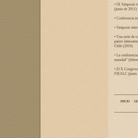
• IX Simposio r
(junio de 2011)
• Conferencia in
• Simposio inter
• Una serie de c
países latinoam
Chile (2010)
• La conferencia
mundial” (febre
• El X Congreso 
FIEALC (junio d
INICIO
GE