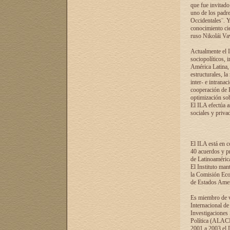
que fue invitado
uno de los padre
Occidentales¨. Y
conocimiento cie
ruso Nikolái Vaví
Actualmente el I
sociopolíticos, 
América Latina, 
estructurales, la
inter- e intrana
cooperación de R
optimización sobr
El ILA efectúa a
sociales y privad
El ILA está en c
40 acuerdos y pr
de Latinoaméric
El Instituto man
la Comisión Eco
de Estados Amer
Es miembro de va
Internacional d
Investigaciones
Política (ALACI
2001 a 2003 el 