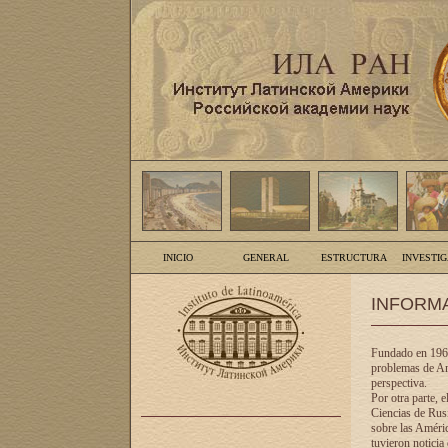
INICIO
GENERAL
ESTRUCTURA
INVESTI
INFORM
Fundado en 1961
problemas de Am
perspectiva.
Por otra parte, 
Ciencias de Rusi
sobre las Améric
tuvieron noticia