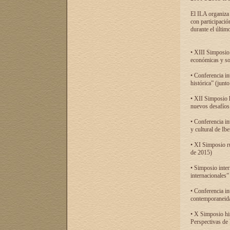
El ILA organiza 
con participació
durante el último
• XIII Simposio 
económicas y so
• Conferencia i
histórica” (jun
• XII Simposio 
nuevos desafíos
• Conferencia in
y cultural de Ib
• XI Simposio r
de 2015)
• Simposio inter
internacionales”
• Conferencia in
contemporaneida
• X Simposio his
Perspectivas de