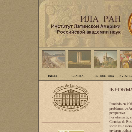
INICIO
GENERAL
ESTRUCTURA
INVESTI
INFORM
Fundado en 1961
problemas de Am
perspectiva.
Por otra parte, 
Ciencias de Rusi
sobre las Améric
tuvieron noticia