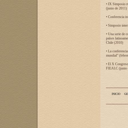
• IX Simposio r
(junio de 2011)
• Conferencia in
• Simposio inter
• Una serie de c
países latinoam
Chile (2010)
• La conferencia
mundial” (febre
• El X Congreso 
FIEALC (junio d
INICIO
GE