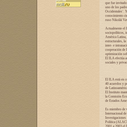
que fue invitado
uno de los padre
Occidentales¨. Y
conocimiento cie
ruso Nikolái Vaví
Actualmente el I
sociopolíticos, 
América Latina, 
estructurales, la
inter- e intrana
cooperación de R
optimización sobr
El ILA efectúa a
sociales y privad
El ILA está en c
40 acuerdos y pr
de Latinoaméric
El Instituto man
la Comisión Eco
de Estados Amer
Es miembro de va
Internacional d
Investigaciones
Política (ALACI
2001 a 2003 el 