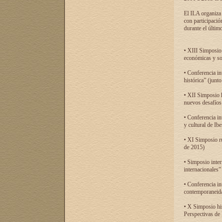
El ILA organiza 
con participació
durante el último
• XIII Simposio 
económicas y so
• Conferencia i
histórica” (jun
• XII Simposio 
nuevos desafíos
• Conferencia in
y cultural de Ib
• XI Simposio r
de 2015)
• Simposio inter
internacionales”
• Conferencia in
contemporaneida
• X Simposio his
Perspectivas de